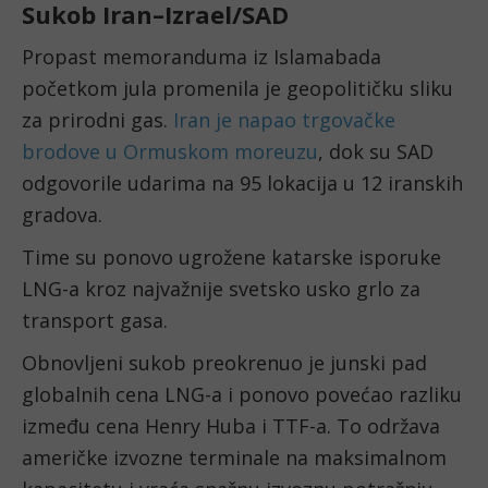
Sukob Iran–Izrael/SAD
Propast memoranduma iz Islamabada
početkom jula promenila je geopolitičku sliku
za prirodni gas.
Iran je napao trgovačke
brodove u Ormuskom moreuzu
, dok su SAD
odgovorile udarima na 95 lokacija u 12 iranskih
gradova.
Time su ponovo ugrožene katarske isporuke
LNG-a kroz najvažnije svetsko usko grlo za
transport gasa.
Obnovljeni sukob preokrenuo je junski pad
globalnih cena LNG-a i ponovo povećao razliku
između cena Henry Huba i TTF-a. To održava
američke izvozne terminale na maksimalnom