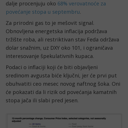
dalje procenjuju oko
68% verovatnoće za
povećanje stopa u septembru
.
Za prirodni gas to je mešovit signal.
Obnovljena energetska inflacija podržava
tržište roba, ali restriktivan stav Feda održava
dolar snažnim, uz DXY oko 101, i ograničava
interesovanje špekulativnih kupaca.
Podaci o inflaciji koji će biti objavljeni
sredinom avgusta biće ključni, jer će prvi put
obuhvatiti ceo mesec novog naftnog šoka. Oni
će pokazati da li rizik od povećanja kamatnih
stopa jača ili slabi pred jesen.