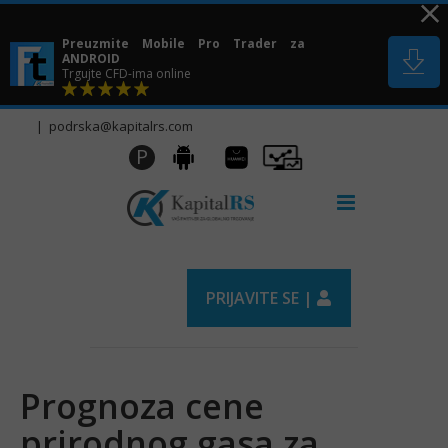
Skip
to
Preuzmite Mobile Pro Trader za
content
ANDROID
Trgujte CFD-ima online
|
podrska@kapitalrs.com
Huawei
Pro
P
Android
AppGallery
Trader
PRIJAVITE SE |
Prognoza cene
prirodnog gasa za