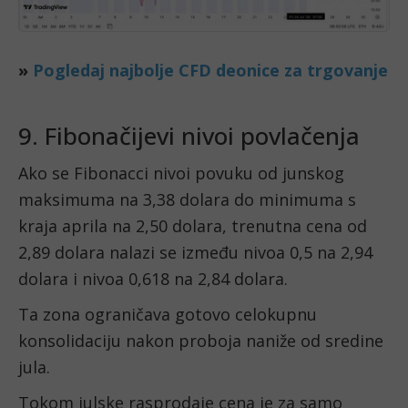
»
Pogledaj najbolje CFD deonice za trgovanje
9. Fibonačijevi nivoi povlačenja
Ako se Fibonacci nivoi povuku od junskog
maksimuma na 3,38 dolara do minimuma s
kraja aprila na 2,50 dolara, trenutna cena od
2,89 dolara nalazi se između nivoa 0,5 na 2,94
dolara i nivoa 0,618 na 2,84 dolara.
Ta zona ograničava gotovo celokupnu
konsolidaciju nakon proboja naniže od sredine
jula.
Tokom julske rasprodaje cena je za samo