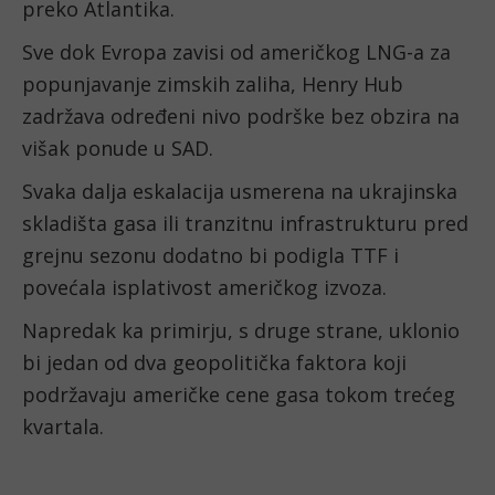
preko Atlantika.
Sve dok Evropa zavisi od američkog LNG-a za
popunjavanje zimskih zaliha, Henry Hub
zadržava određeni nivo podrške bez obzira na
višak ponude u SAD.
Svaka dalja eskalacija usmerena na ukrajinska
skladišta gasa ili tranzitnu infrastrukturu pred
grejnu sezonu dodatno bi podigla TTF i
povećala isplativost američkog izvoza.
Napredak ka primirju, s druge strane, uklonio
bi jedan od dva geopolitička faktora koji
podržavaju američke cene gasa tokom trećeg
kvartala.