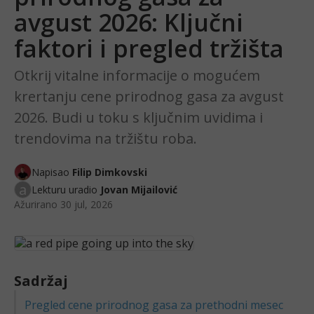
avgust 2026: Ključni
faktori i pregled tržišta
Otkrij vitalne informacije o mogućem
krertanju cene prirodnog gasa za avgust
2026. Budi u toku s ključnim uvidima i
trendovima na tržištu roba.
Napisao
Filip Dimkovski
a
Lekturu uradio
Jovan Mijailović
Ažurirano
30 jul, 2026
Sadržaj
Pregled cene prirodnog gasa za prethodni mesec