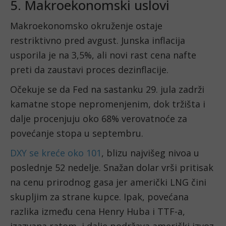
5. Makroekonomski uslovi
Makroekonomsko okruženje ostaje
restriktivno pred avgust. Junska inflacija
usporila je na 3,5%, ali novi rast cena nafte
preti da zaustavi proces dezinflacije.
Očekuje se da Fed na sastanku 29. jula zadrži
kamatne stope nepromenjenim, dok tržišta i
dalje procenjuju oko 68% verovatnoće za
povećanje stopa u septembru.
DXY se kreće oko 101
, blizu najvišeg nivoa u
poslednje 52 nedelje. Snažan dolar vrši pritisak
na cenu prirodnog gasa jer američki LNG čini
skupljim za strane kupce. Ipak, povećana
razlika između cena Henry Huba i TTF-a,