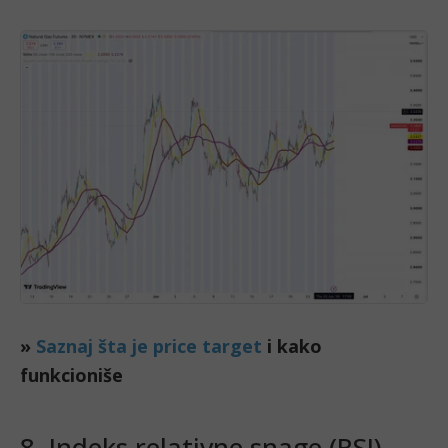
»
Saznaj šta je price target
i kako
funkcioniše
8. Indeks relativne snage (RSI)