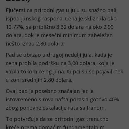
Fjučersi na prirodni gas u julu su snažno pali
ispod junskog raspona. Cena je skliznula oko
12,77%, sa približno 3,32 dolara na oko 2,90
dolara, dok je mesečni minimum zabeležen
nešto iznad 2,80 dolara.
Pad se ubrzao u drugoj nedelji jula, kada je
cena probila podršku na 3,00 dolara, koja je
važila tokom celog juna. Kupci su se pojavili tek
u zoni srednjih 2,80 dolara.
Ovaj pad je posebno značajan jer je
istovremeno sirova nafta porasla gotovo 40%
zbog ponovne eskalacije rata sa Iranom.
To potvrđuje da se prirodni gas trenutno
kreće prema domaćim fundamentalnim