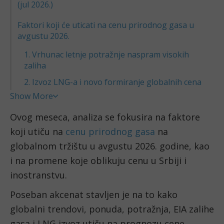
(jul 2026.)
Faktori koji će uticati na cenu prirodnog gasa u
avgustu 2026.
1. Vrhunac letnje potražnje naspram visokih
zaliha
2. Izvoz LNG-a i novo formiranje globalnih cena
Show More
Ovog meseca, analiza se fokusira na faktore
koji utiču na
cenu prirodnog gasa
na
globalnom tržištu u avgustu 2026. godine, kao
i na promene koje oblikuju cenu u Srbiji i
inostranstvu.
Poseban akcenat stavljen je na to kako
globalni trendovi, ponuda, potražnja, EIA zalihe
gasa i LNG izvoz utiču na prognozu cene