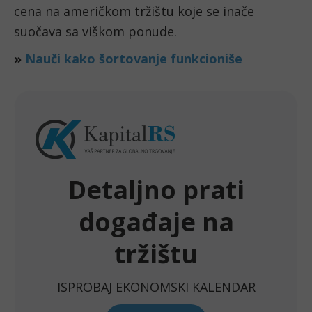
cena na američkom tržištu koje se inače
suočava sa viškom ponude.
»
Nauči kako šortovanje funkcioniše