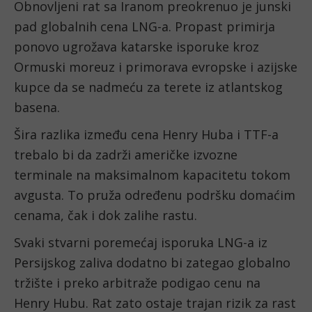
Obnovljeni rat sa Iranom preokrenuo je junski
pad globalnih cena LNG-a. Propast primirja
ponovo ugrožava katarske isporuke kroz
Ormuski moreuz i primorava evropske i azijske
kupce da se nadmeću za terete iz atlantskog
basena.
Šira razlika između cena Henry Huba i TTF-a
trebalo bi da zadrži američke izvozne
terminale na maksimalnom kapacitetu tokom
avgusta. To pruža određenu podršku domaćim
cenama, čak i dok zalihe rastu.
Svaki stvarni poremećaj isporuka LNG-a iz
Persijskog zaliva dodatno bi zategao globalno
tržište i preko arbitraže podigao cenu na
Henry Hubu. Rat zato ostaje trajan rizik za rast