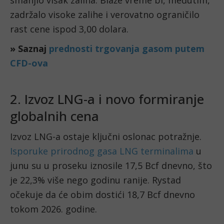
zadržalo visoke zalihe i verovatno ograničilo
rast cene ispod 3,00 dolara.
» Saznaj
prednosti trgovanja gasom putem
CFD-ova
2. Izvoz LNG-a i novo formiranje
globalnih cena
Izvoz LNG-a ostaje ključni oslonac potražnje.
Isporuke prirodnog gasa LNG terminalima
u
junu su u proseku iznosile 17,5 Bcf dnevno, što
je 22,3% više nego godinu ranije. Rystad
očekuje da će obim dostići 18,7 Bcf dnevno
tokom 2026. godine.