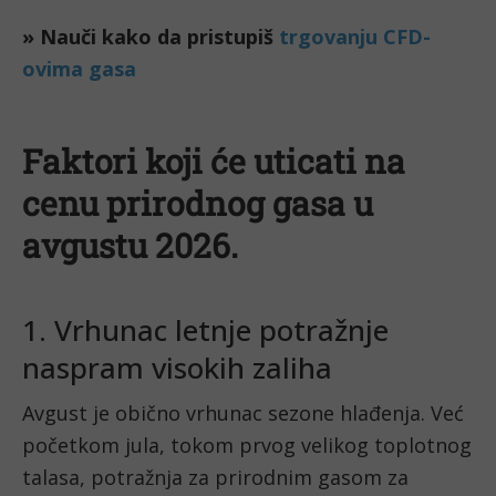
» Nauči kako da pristupiš
trgovanju CFD-
ovima gasa
Faktori koji će uticati na
cenu prirodnog gasa u
avgustu 2026.
1. Vrhunac letnje potražnje
naspram visokih zaliha
Avgust je obično vrhunac sezone hlađenja. Već
početkom jula, tokom prvog velikog toplotnog
talasa, potražnja za prirodnim gasom za