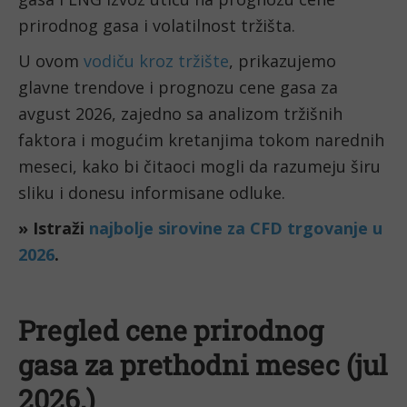
prirodnog gasa i volatilnost tržišta.
U ovom
vodiču kroz tržište
, prikazujemo
glavne trendove i prognozu cene gasa za
avgust 2026, zajedno sa analizom tržišnih
faktora i mogućim kretanjima tokom narednih
meseci, kako bi čitaoci mogli da razumeju širu
sliku i donesu informisane odluke.
» Istraži
najbolje sirovine za CFD trgovanje u
2026
.
Pregled cene prirodnog
gasa za prethodni mesec (jul
2026.)