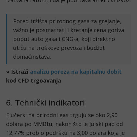
izazvana ratom, i dalje podržava američki izvoz.
Pored tržišta prirodnog gasa za grejanje,
važno je posmatrati i kretanje cena goriva
poput auto gasa i CNG-a, koji direktno
utiču na troškove prevoza i budžet
domaćinstava.
» Istraži
analizu poreza na kapitalnu dobit
kod CFD trgoavanja
6. Tehnički indikatori
Fjučersi na prirodni gas trguju se oko 2,90
dolara po MMBtu, nakon što je julski pad od
12,77% probio podršku na 3,00 dolara koja je