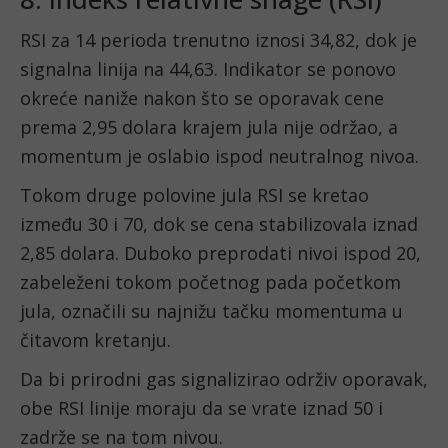
RSI za 14 perioda trenutno iznosi 34,82, dok je
signalna linija na 44,63. Indikator se ponovo
okreće naniže nakon što se oporavak cene
prema 2,95 dolara krajem jula nije održao, a
momentum je oslabio ispod neutralnog nivoa.
Tokom druge polovine jula RSI se kretao
između 30 i 70, dok se cena stabilizovala iznad
2,85 dolara. Duboko preprodati nivoi ispod 20,
zabeleženi tokom početnog pada početkom
jula, označili su najnižu tačku momentuma u
čitavom kretanju.
Da bi prirodni gas signalizirao održiv oporavak,
obe RSI linije moraju da se vrate iznad 50 i
zadrže se na tom nivou.