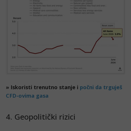
» Iskoristi trenutno stanje i
počni da trguješ
CFD-ovima gasa
4. Geopolitički rizici