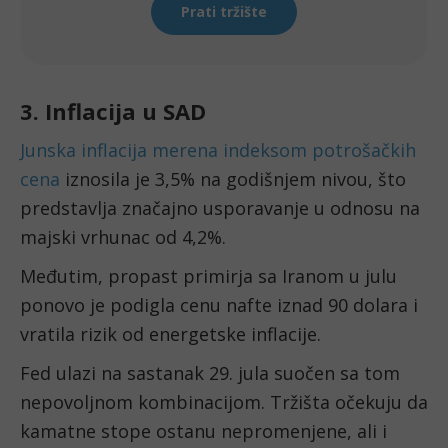
3. Inflacija u SAD
Junska inflacija merena indeksom potrošačkih
cena
iznosila je 3,5% na godišnjem nivou, što
predstavlja značajno usporavanje u odnosu na
majski vrhunac od 4,2%.
Međutim, propast primirja sa Iranom u julu
ponovo je podigla cenu nafte iznad 90 dolara i
vratila rizik od energetske inflacije.
Fed ulazi na sastanak 29. jula suočen sa tom
nepovoljnom kombinacijom. Tržišta očekuju da
kamatne stope ostanu nepromenjene, ali i