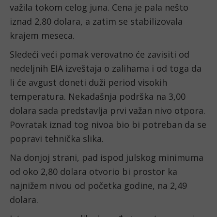
važila tokom celog juna. Cena je pala nešto
iznad 2,80 dolara, a zatim se stabilizovala
krajem meseca.
Sledeći veći pomak verovatno će zavisiti od
nedeljnih EIA izveštaja o zalihama i od toga da
li će avgust doneti duži period visokih
temperatura. Nekadašnja podrška na 3,00
dolara sada predstavlja prvi važan nivo otpora.
Povratak iznad tog nivoa bio bi potreban da se
popravi tehnička slika.
Na donjoj strani, pad ispod julskog minimuma
od oko 2,80 dolara otvorio bi prostor ka
najnižem nivou od početka godine, na 2,49
dolara.