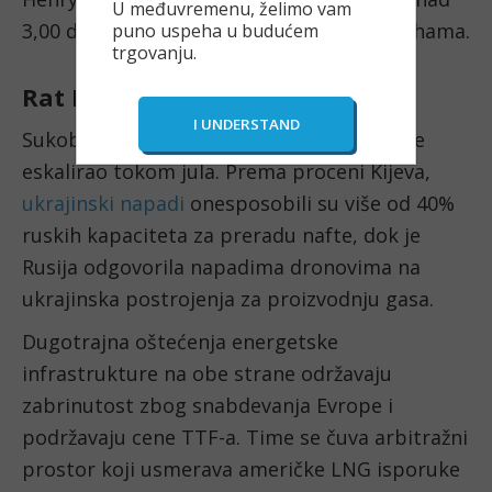
U međuvremenu, želimo vam
3,00 dolara, uprkos visokim domaćim zalihama.
puno uspeha u budućem
trgovanju.
Rat Rusije i Ukrajine
Sukob između Rusije i Ukrajine značajno je
eskalirao tokom jula. Prema proceni Kijeva,
ukrajinski napadi
onesposobili su više od 40%
ruskih kapaciteta za preradu nafte, dok je
Rusija odgovorila napadima dronovima na
ukrajinska postrojenja za proizvodnju gasa.
Dugotrajna oštećenja energetske
infrastrukture na obe strane održavaju
zabrinutost zbog snabdevanja Evrope i
podržavaju cene TTF-a. Time se čuva arbitražni
prostor koji usmerava američke LNG isporuke