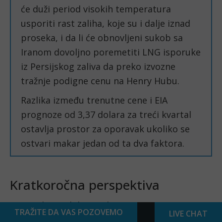
će duži period visokih temperatura
usporiti rast zaliha, koje su i dalje iznad
proseka, i da li će obnovljeni sukob sa
Iranom dovoljno poremetiti LNG isporuke
iz Persijskog zaliva da preko izvozne
tražnje podigne cenu na Henry Hubu.
Razlika između trenutne cene i EIA
prognoze od 3,37 dolara za treći kvartal
ostavlja prostor za oporavak ukoliko se
ostvari makar jedan od ta dva faktora.
Kratkoročna perspektiva
Cena od 2,89 dolara nalazi se u zoni gusto
TRAŽITE DA VAS POZOVEMO
LIVE CHAT
grupisanih pokretnih proseka, dok je RSI u