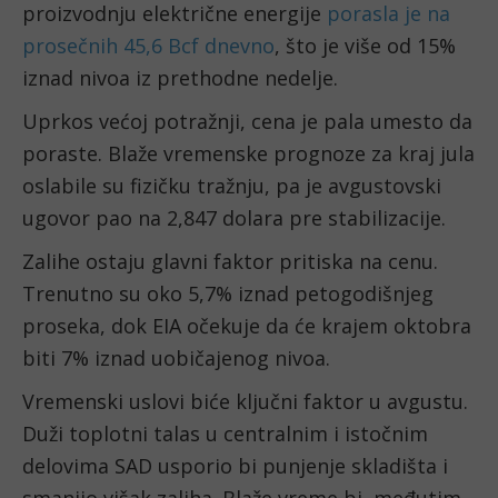
proizvodnju električne energije
porasla je na
prosečnih 45,6 Bcf dnevno
, što je više od 15%
iznad nivoa iz prethodne nedelje.
Uprkos većoj potražnji, cena je pala umesto da
poraste. Blaže vremenske prognoze za kraj jula
oslabile su fizičku tražnju, pa je avgustovski
ugovor pao na 2,847 dolara pre stabilizacije.
Zalihe ostaju glavni faktor pritiska na cenu.
Trenutno su oko 5,7% iznad petogodišnjeg
proseka, dok EIA očekuje da će krajem oktobra
biti 7% iznad uobičajenog nivoa.
Vremenski uslovi biće ključni faktor u avgustu.
Duži toplotni talas u centralnim i istočnim
delovima SAD usporio bi punjenje skladišta i
smanjio višak zaliha. Blaže vreme bi, međutim,