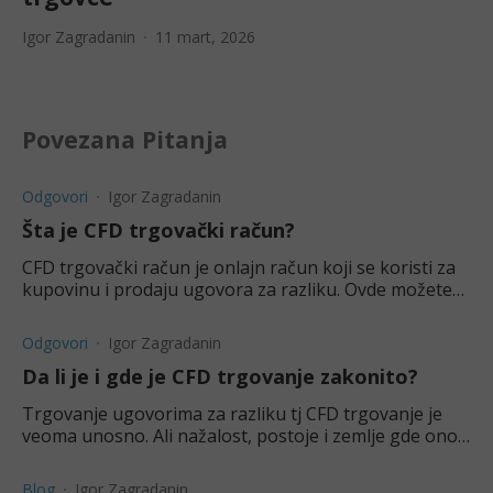
Igor Zagradanin
11 mart, 2026
Povezana Pitanja
Odgovori
Igor Zagradanin
Šta je CFD trgovački račun?
CFD trgovački račun je onlajn račun koji se koristi za
kupovinu i prodaju ugovora za razliku. Ovde možete
saznati više o njima.
Odgovori
Igor Zagradanin
Da li je i gde je CFD trgovanje zakonito?
Trgovanje ugovorima za razliku tj CFD trgovanje je
veoma unosno. Ali nažalost, postoje i zemlje gde ono
nije dozvoljeno.
Blog
Igor Zagradanin