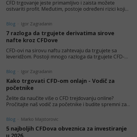
CFD trgovanje jeste primamljivo i zaista možete
ostvariti profit. Međutim, postoje određeni rizici kojih
morate biti svesni pre nego što počnete da trgujete.
Blog
Igor Zagradanin
7 razloga da trgujete derivatima sirove
nafte kroz CFDove
CFD-ovi na sirovu naftu zahtevaju da trgujete sa
leveridžom. Postoji mnogo razloga da trgujete CFD-
ovima na sirovu naftu, a ovaj članak govori o nekima
od njih.
Blog
Igor Zagradanin
Kako trgovati CFD-om onlajn - Vodič za
početnike
Želite da naučite više o CFD trejdovanju online?
Pročitajte naš vodič za početnike i budite spremni za
trgovanje bilo kojom vrstom CFD-ova.
Blog
Marko Majstorovic
5 najboljih CFDova obveznica za investiranje
u 2026.