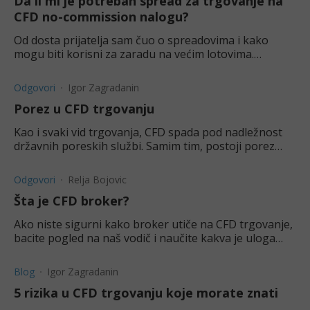
Da li mi je potreban spread za trgovanje na
CFD no-commission nalogu?
Od dosta prijatelja sam čuo o spreadovima i kako
mogu biti korisni za zaradu na većim lotovima.
Međutim ja imam no-commission nalog, pa me
interesuje da li me to na neki način sprečava da se
Odgovori
Igor Zagradanin
bavi
Porez u CFD trgovanju
Kao i svaki vid trgovanja, CFD spada pod nadležnost
državnih poreskih službi. Samim tim, postoji porez
kod ovakvog trgovanja koji mora da se plati.
Odgovori
Relja Bojovic
Šta je CFD broker?
Ako niste sigurni kako broker utiče na CFD trgovanje,
bacite pogled na naš vodič i naučite kakva je uloga
brokerskih platformi.
Blog
Igor Zagradanin
5 rizika u CFD trgovanju koje morate znati