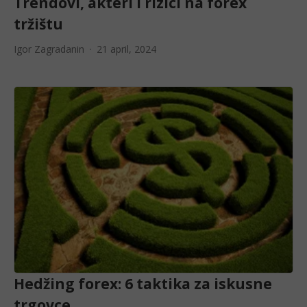
Trendovi, akteri i rizici na forex
tržištu
Igor Zagradanin
21 april, 2024
Hedžing forex: 6 taktika za iskusne
trgovce