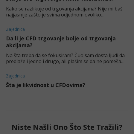
Kako se razlikuje od trgovanja akcijama? Nije mi baš
najjasnije zašto je svima odjednom ovoliko
interesantno ovo tržište.
Zajednica
Da li je CFD trgovanje bolje od trgovanja
akcijama?
Na šta treba da se fokusiram? Čuo sam dosta ljudi da
predlaže i jedno i drugo, ali plašim se da ne pomešam
stvari na početku.
Zajednica
Šta je likvidnost u CFDovima?
Niste Našli Ono Što Ste Tražili?