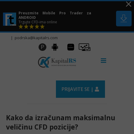
Skip
to
Preuzmite Mobile Pro Trader za
content
ANDROID
Trgujte CFD-ima online
|
podrska@kapitalrs.com
Huawei
Pro
P
Android
AppGallery
Trader
PRIJAVITE SE |
Kako da izračunam maksimalnu
veličinu CFD pozicije?