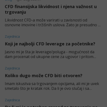
CFD finansijska likvidnost i njena važnost u
trgovanju
Likvidnost CFD-a može varirati u zavisnosti od
osnovne imovine i tržišnih uslova. Zato je presudno da
znate što više o CFD likvidnosti i svemu što na nju
utiče.
Zajednica
Koji je najbolji CFD leverage za početnike?
Jasno mi je šta je leverage/poluga - mogućnost da
dam procenat od ukupne cene za ugovor i pritom
snosim celokupne dobitke ili gubitke. Kao početniku,
koji je najbolji leverage?
Zajednica
Koliko dugo može CFD biti otvoren?
Imam iskustva sa trgovanjem opcijama, ali mi je uvek
smetalo što je kratak rok. Da li je ovo slučaj i sa
CFDovima?
Zajednica