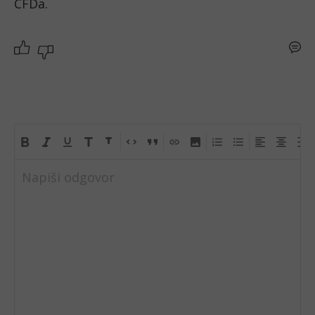
CFDa. 
Napiši odgovor