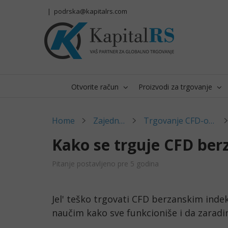
Skip
|
podrska@kapitalrs.com
to
content
Otvorite račun
Proizvodi za trgovanje
Home
Zajednica
Trgovanje CFD-ovima
Kako se trguje CFD be
Pitanje postavljeno pre 5 godina
Jel' teško trgovati CFD berzanskim inde
naučim kako sve funkcioniše i da zarad