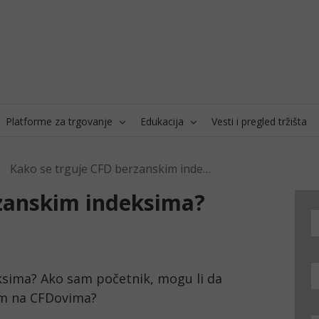
Platforme za trgovanje
Edukacija
Vesti i pregled tržišta
Kako se trguje CFD berzanskim indeksima?
rzanskim indeksima?
ksima? Ako sam početnik, mogu li da 
im na CFDovima?