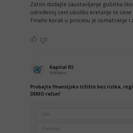
Zatim dodajte zaustavljanje gubitka (ko
određenoj ceni ukoliko kretanje te cene 
Finalni korak u procesu je osmatranje i 
Kapital RS
Reklama
Probajte finansijsko tržište bez rizika, re
DEMO račun!