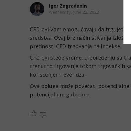
Igor Zagradanin
Wednesday, June 22, 2022
CFD-ovi Vam omogućavaju da trgujete 
sredstva. Ovaj brz način sticanja izlože
prednosti CFD trgovanja na indekse.
CFD-ovi štede vreme, u poređenju sa trad
trenutno trgovanje tokom trgovačkih sat
korišćenjem leveridža.
Ova poluga može povećati potencijalne do
potencijalnim gubicima.