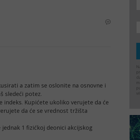
Na
p
d
ma
kusirati a zatim se oslonite na osnovne i 
p
š sledeći potez.

vi
e indeks. Kupićete ukoliko verujete da će 
erujete da će se vrednost tržišta 
jednak 1 fizićkoj deonici akcijskog 