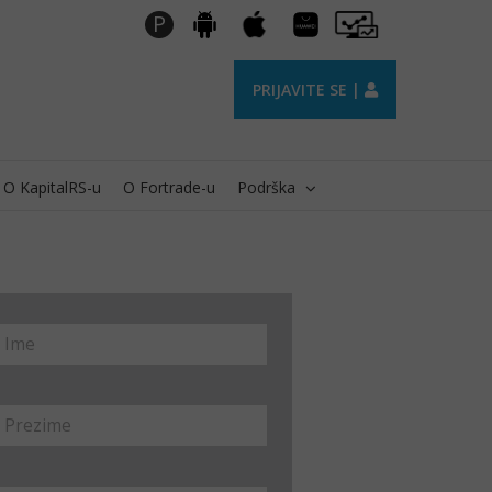
Huawei
Pro
P
Android
Apple
AppGallery
Trader
PRIJAVITE SE |
O KapitalRS-u
O Fortrade-u
Podrška