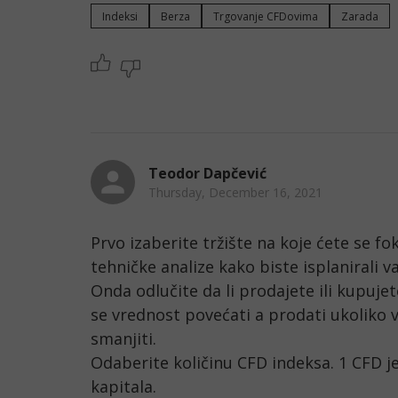
Indeksi
Berza
Trgovanje CFDovima
Zarada
Teodor Dapčević
Thursday, December 16, 2021
Prvo izaberite tržište na koje ćete se fo
tehničke analize kako biste isplanirali va
Onda odlučite da li prodajete ili kupujet
se vrednost povećati a prodati ukoliko v
smanjiti.

Odaberite količinu CFD indeksa. 1 CFD je 
kapitala.
