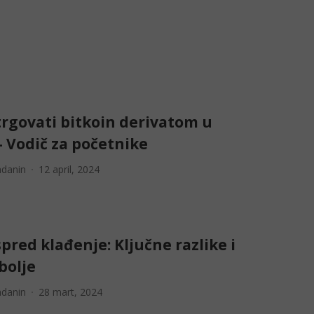
trgovati bitkoin derivatom u
 - Vodič za početnike
adanin
12 april, 2024
spred klađenje: Ključne razlike i
 bolje
adanin
28 mart, 2024