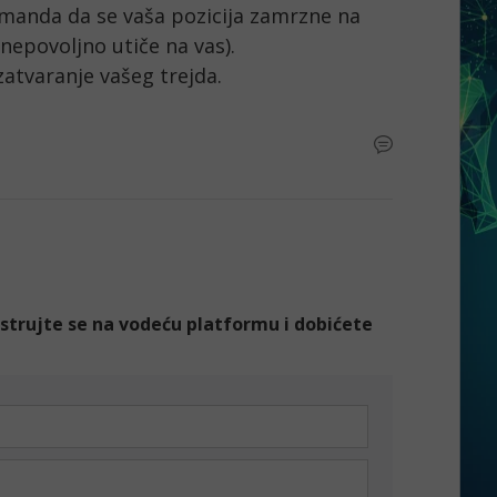
manda da se vaša pozicija zamrzne na 
nepovoljno utiče na vas).

zatvaranje vašeg trejda.
gistrujte se na vodeću platformu i dobićete