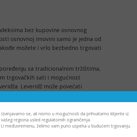
indeksima bez kupovine osnovnog 
nosti osnovnoj imovini samo je jedna od 
akođe možete i vrlo bezbedno trgovati 
poređenju sa tradicionalnim tržištima, 
m trgovačkih sati i mogućnost 
eridža. Leveridž može povećati 
oženost trgovca potencijalnim gubicima.
Izvinjavamo se, ali nismo u mogućnosti da prihvatamo klijente iz
vašeg regiona usled regulatornih ograničenja.
U međuvremenu, želimo vam puno uspeha u budućem trgovanju.