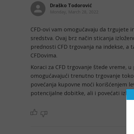
Draško Todorović
Monday, March 28, 2022
CFD-ovi vam omogućavaju da trgujete 
sredstva. Ovaj brz način sticanja izlože
prednosti CFD trgovanja na indekse, a t
CFDovima.
Koraci za CFD trgovanje štede vreme, u 
omogućavajući trenutno trgovanje toko
povećanja kupovne moći korišćenjem lev
potencijalne dobitke, ali i povećati izl