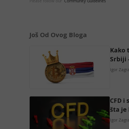
Please follow our
Community Guidelines
Još Od Ovog Bloga
Kako 
Srbiji
Igor Zagr
CFD i 
šta je
Igor Zagr