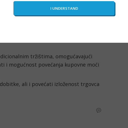
indeksima bez kupovine osnovnog 
nosti osnovnoj imovini samo je jedna od 
icionalnim tržištima, omogućavajući 
i i mogućnost povećanja kupovne moći 
bitke, ali i povećati izloženost trgovca 