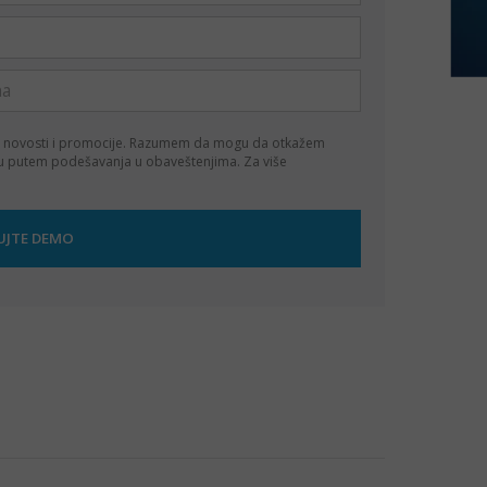
 novosti i promocije. Razumem da mogu da otkažem
ku putem podešavanja u obaveštenjima. Za više