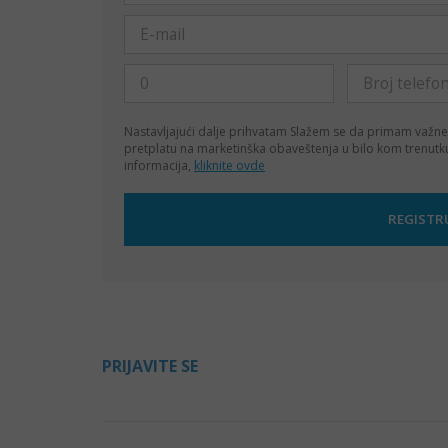
Nastavljajući dalje prihvatam
Slažem se da primam važne
pretplatu na marketinška obaveštenja u bilo kom trenut
informacija,
kliknite ovde
PRIJAVITE SE