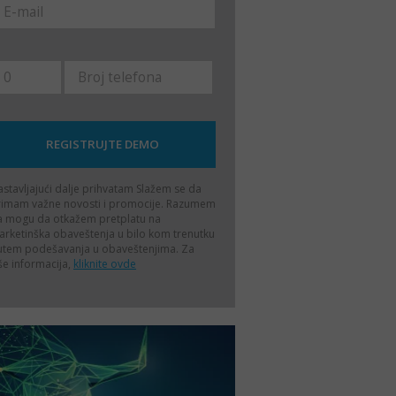
stavljajući dalje prihvatam
Slažem se da
rimam važne novosti i promocije. Razumem
a mogu da otkažem pretplatu na
rketinška obaveštenja u bilo kom trenutku
utem podešavanja u obaveštenjima. Za
še informacija,
kliknite ovde