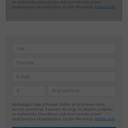
na marketinška obaveštenja u bilo kom trenutku putem
podešavanja u obaveštenjima. Za više informacija,
kliknite ovde
Nastavljajući dalje prihvatam
Slažem se da primam važne
novosti i promocije. Razumem da mogu da otkažem pretplatu
na marketinška obaveštenja u bilo kom trenutku putem
podešavanja u obaveštenjima. Za više informacija,
kliknite ovde