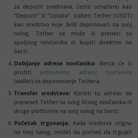
za depozit sredstava, često označenu kao
"Depozit" ili "Uplata". Izaberi Tether (USDT)
kao sredstvo koje želiš deponovati na svoj
nalog. Tether se može ili preneti sa
spoljnog novčanika ili kupiti direktno na
berzi.
Dobijanje adrese novčanika:
Berza će ti
pružiti
jedinstvenu adresu novčanika
(wallet) za deponovanje Tethera.
Transfer sredstava:
Koristi tu adresu da
preneseš Tether sa svog ličnog novčanika ili
druge platforme na svoj nalog na berzi.
Početak trgovanja:
Kada sredstva stignu
na tvoj nalog, možeš da počneš da trguješ