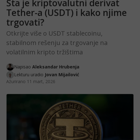
Šta je kriptovalutni derivat
Tether-a (USDT) i kako njime
trgovati?
Otkrijte više o USDT stablecoinu,
stabilnom rešenju za trgovanje na
volatilnim kripto tržištima
Napisao
Aleksandar Hrubenja
Lekturu uradio
Jovan Mijailović
Ažurirano
11 mart, 2026