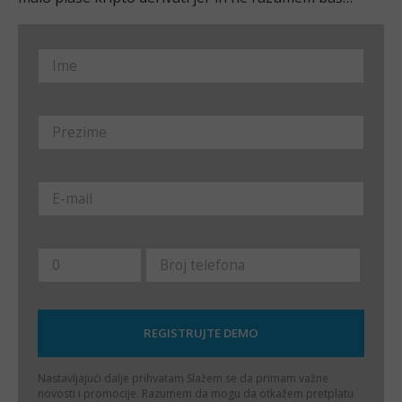
najbolje. Jel dobra ideja da trgujem CFD crypto
derivatima uopšte?
Nastavljajući dalje prihvatam
Slažem se da primam važne
novosti i promocije. Razumem da mogu da otkažem pretplatu