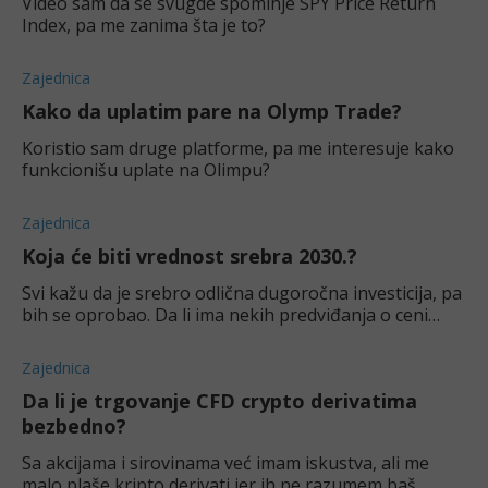
Video sam da se svugde spominje SPY Price Return
Index, pa me zanima šta je to?
Zajednica
Kako da uplatim pare na Olymp Trade?
Koristio sam druge platforme, pa me interesuje kako
funkcionišu uplate na Olimpu?
Zajednica
Koja će biti vrednost srebra 2030.?
Svi kažu da je srebro odlična dugoročna investicija, pa
bih se oprobao. Da li ima nekih predviđanja o ceni
srebra za 2030. godinu?
Zajednica
Da li je trgovanje CFD crypto derivatima
bezbedno?
Sa akcijama i sirovinama već imam iskustva, ali me
malo plaše kripto derivati jer ih ne razumem baš