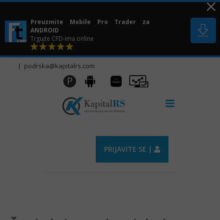
Skip
to
Preuzmite Mobile Pro Trader za
content
ANDROID
Trgujte CFD-ima online
|
podrska@kapitalrs.com
Huawei
Pro
P
Android
AppGallery
Trader
PRIJAVITE SE |