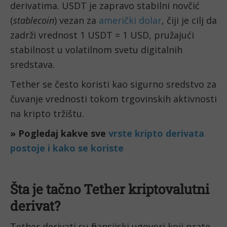
derivatima. USDT je zapravo stabilni novčić
(
stablecoin
) vezan za
američki dolar
, čiji je cilj da
zadrži vrednost 1 USDT = 1 USD, pružajući
stabilnost u volatilnom svetu digitalnih
sredstava.
Tether se često koristi kao sigurno sredstvo za
čuvanje vrednosti tokom trgovinskih aktivnosti
na kripto tržištu.
» Pogledaj kakve sve
vrste kripto derivata
postoje i kako se koriste
Šta je tačno Tether kriptovalutni
derivat?
Tether derivati su finansijski ugovori koji prate