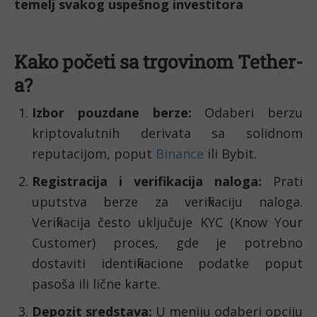
temelj svakog uspešnog investitora
Kako početi sa trgovinom Tether-
a?
Izbor pouzdane berze:
Odaberi berzu
kriptovalutnih derivata sa solidnom
reputacijom, poput
Binance
ili Bybit.
Registracija i verifikacija naloga:
Prati
uputstva berze za verifikaciju naloga.
Verifikacija često uključuje KYC (Know Your
Customer) proces, gde je potrebno
dostaviti identifikacione podatke poput
pasoša ili lične karte.
Depozit sredstava:
U meniju odaberi opciju