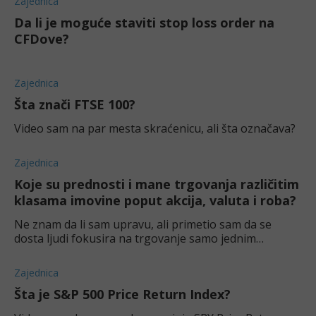
Zajednica
Da li je moguće staviti stop loss order na
CFDove?
Zajednica
Šta znači FTSE 100?
Video sam na par mesta skraćenicu, ali šta označava?
Zajednica
Koje su prednosti i mane trgovanja različitim
klasama imovine poput akcija, valuta i roba?
Ne znam da li sam upravu, ali primetio sam da se
dosta ljudi fokusira na trgovanje samo jednim
proizvodom, bilo to akcije, forex, itd. Koje mišljenje
vlada ako neko želi da trguje sa vi
Zajednica
Šta je S&P 500 Price Return Index?