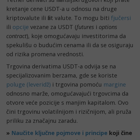
kretanje cene USDT-a u odnosu na druge
kriptovalute ili fiat valute. To mogu biti
fjučersi
ili
opcije
vezane za USDT (
futures
i
options
contract
), koje omogućavaju investitorima da
spekulišu o budućim cenama ili da se osiguraju
od rizika promena vrednosti.
Trgovina derivatima USDT-a odvija se na
specijalizovanim berzama, gde se koriste
poluge (leveridž)
i trgovina pomoću
margine
odnosno marže, omogućavajući trgovcima da
otvore veće pozicije s manjim kapitalom. Ovo
čini trgovinu volatilnijom i rizičnijom, ali pruža
priliku za značajnu zaradu.
»
Naučite ključne pojmove i principe
koji čine