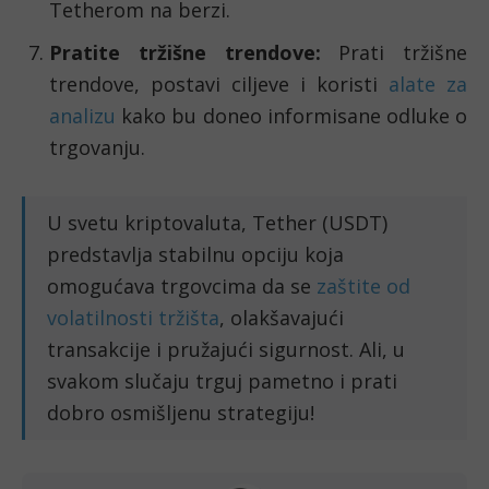
Tetherom na berzi.
Pratite tržišne trendove:
Prati tržišne
trendove, postavi ciljeve i koristi
alate za
analizu
kako bu doneo informisane odluke o
trgovanju.
U svetu kriptovaluta, Tether (USDT)
predstavlja stabilnu opciju koja
omogućava trgovcima da se
zaštite od
volatilnosti tržišta
, olakšavajući
transakcije i pružajući sigurnost. Ali, u
svakom slučaju trguj pametno i prati
dobro osmišljenu strategiju!