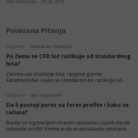
Filip Dimkovski
29 jul, 2026
Povezana Pitanja
Odgovori
Aleksandar Hrubenja
Po čemu se CFD lot razlikuje od standardnog
lota?
Zanima vas značenje lota, njegove glavne
karakteristike i kako se standardni lot razlikuje od
CFD lota? Saznajte više o tome u ovom tekstu.
Odgovori
Igor Zagradanin
Da li postoji porez na forex profite i kako se
računa?
Bavite se trgovanjem stranim valutama i uspeli ste da
ostvarite profit? Vreme je da se pozabavite pitanjem
poreza.