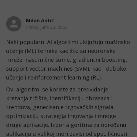
Milan Antić
Friday, June 23, 2023
Neki popularni AI algoritmi uključuju mašinsko 
učenje (ML) tehnike kao što su neuronske 
mreže, nasumične šume, gradientni boosting, 
support vector machines (SVM), kao i duboko 
učenje i reinforcement learning (RL). 
Ovi algoritmi se koriste za predviđanje 
kretanja tržišta, identifikaciju obrazaca i 
trendova, generisanje trgovačkih signala, 
optimizaciju strategija trgovanja i mnoge 
druge aplikacije. Izbor algoritma za određenu 
aplikaciju u velikoj meri zavisi od specifičnosti 