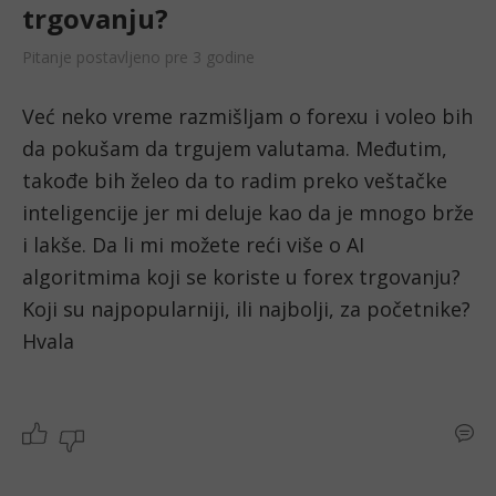
trgovanju?
Pitanje postavljeno pre 3 godine
Već neko vreme razmišljam o forexu i voleo bih 
da pokušam da trgujem valutama. Međutim, 
takođe bih želeo da to radim preko veštačke 
inteligencije jer mi deluje kao da je mnogo brže 
i lakše. Da li mi možete reći više o AI 
algoritmima koji se koriste u forex trgovanju? 
Koji su najpopularniji, ili najbolji, za početnike? 
Hvala