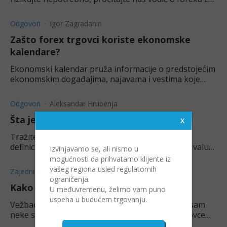
Balkan u 2023 i bezbrižno krenite da trejdujete.
Odgovori
Igor Zagradanin
Zašto forex trgovci koriste ekonomske
kalendare?
Ekonomski kalendar pruža informacije o predstojećim
ekonomskim događajima, najavama i vestima koje
mogu uticati na globalna finansijska tržišta.
Odgovori
Aleksandar Hrubenja
Šta je Forex (Foreign Exchange)?
Tražite jasno objašnjenje šta je Forex? Saznajte
definiciju, kako funkcioniše ovo globalno tržište valuta
Izvinjavamo se, ali nismo u
i koji su osnovni pojmovi.
mogućnosti da prihvatamo klijente iz
vašeg regiona usled regulatornih
Zajednica
ograničenja.
Kako da podignem novac od Forexa?
U međuvremenu, želimo vam puno
uspeha u budućem trgovanju.
Vežbao sam malo sa demo nalogom i ukapirao sam
neke stvari, ali me zanima kako ide sa pravim novcem.
Da li je teško podići?