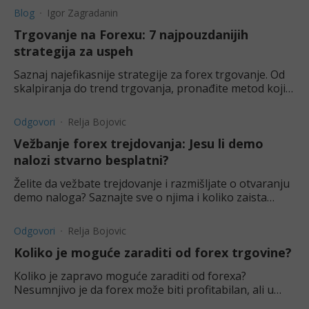
Blog
Igor Zagradanin
Trgovanje na Forexu: 7 najpouzdanijih
strategija za uspeh
Saznaj najefikasnije strategije za forex trgovanje. Od
skalpiranja do trend trgovanja, pronađite metod koji
odgovara tvom stilu. Počni uz Kapital RS demo nalog.
Odgovori
Relja Bojovic
Vežbanje forex trejdovanja: Jesu li demo
nalozi stvarno besplatni?
Želite da vežbate trejdovanje i razmišljate o otvaranju
demo naloga? Saznajte sve o njima i koliko zaista
koštaju.
Odgovori
Relja Bojovic
Koliko je moguće zaraditi od forex trgovine?
Koliko je zapravo moguće zaraditi od forexa?
Nesumnjivo je da forex može biti profitabilan, ali u
kolikoj meri? Saznajte u ovom tekstu.