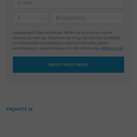
Nastavljajući dalje prihvatam
Slažem se da primam važne
novosti i promocije. Razumem da mogu da otkažem pretplatu
na marketinška obaveštenja u bilo kom trenutku putem
podešavanja u obaveštenjima. Za više informacija,
kliknite ovde
PRIJAVITE SE