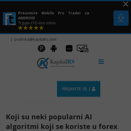
Skip
to
Preuzmite Mobile Pro Trader za
content
ANDROID
Trgujte CFD-ima online
|
podrska@kapitalrs.com
Huawei
Pro
P
Android
AppGallery
Trader
PRIJAVITE SE |
Koji su neki popularni AI
algoritmi koji se koriste u forex