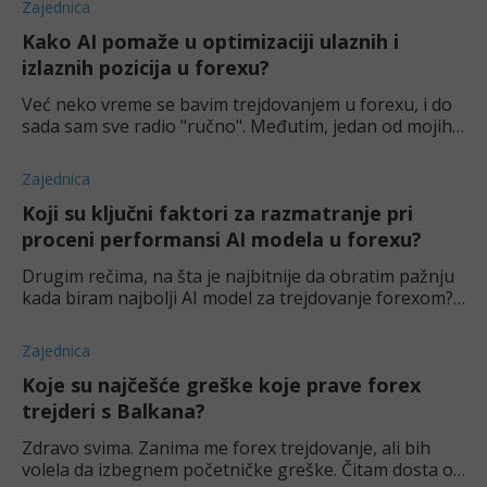
Zajednica
Kako AI pomaže u optimizaciji ulaznih i
izlaznih pozicija u forexu?
Već neko vreme se bavim trejdovanjem u forexu, i do
sada sam sve radio "ručno". Međutim, jedan od mojih
kolega me ubeđuje da pokušam da uključim neki AI
program u svoj proces trgovine. Da li mi A
Zajednica
Koji su ključni faktori za razmatranje pri
proceni performansi AI modela u forexu?
Drugim rečima, na šta je najbitnije da obratim pažnju
kada biram najbolji AI model za trejdovanje forexom?
Imam par dobrih na umu, ali su dosta slični, pa zato
pitam. Kapiram da možda postoji neš
Zajednica
Koje su najčešće greške koje prave forex
trejderi s Balkana?
Zdravo svima. Zanima me forex trejdovanje, ali bih
volela da izbegnem početničke greške. Čitam dosta o