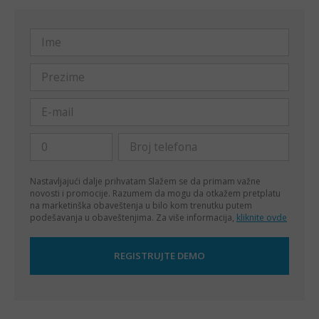
Nastavljajući dalje prihvatam
Slažem se da primam važne
novosti i promocije. Razumem da mogu da otkažem pretplatu
na marketinška obaveštenja u bilo kom trenutku putem
podešavanja u obaveštenjima. Za više informacija,
kliknite ovde