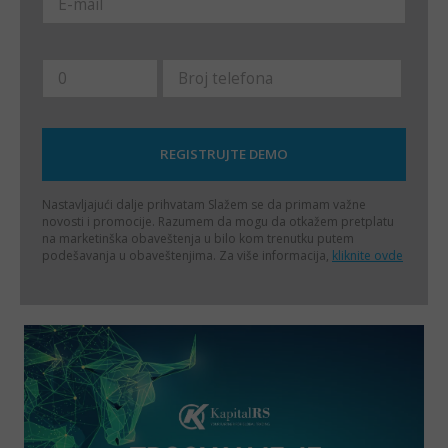
Nastavljajući dalje prihvatam
Slažem se da primam važne
novosti i promocije. Razumem da mogu da otkažem pretplatu
na marketinška obaveštenja u bilo kom trenutku putem
podešavanja u obaveštenjima. Za više informacija,
kliknite ovde