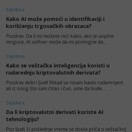
forexu već neko vreme ali bi mi puno značilo da čujem
i iskustva iz prve ruke. Koje su najče
Zajednica
Kako AI može pomoći u identifikaciji i
korišćenju trgovačkih obrazaca?
Pozdrav. Da li mi možete reći kako, ako je uopšte
moguće, AI softver može da mi pomogne da
prepoznam i koristim trgovačke obrasce (trading
patterns)? Hvala puno.
Zajednica
Kako se veštačka inteligencija koristi u
rudarednju kriptovalutnih derivata?
Pozdrav dobri ljudi! Nikad se nisam bavio rudarenjem
ali iz onog što sam čitao i čuo, ume da bude
komplikovan proces. Da li su ljudi našli način da
olakšaju rudarednje kriptovalutnih derivata kor
Zajednica
Da li kriptovalutni derivati koriste AI
tehnologiju?
Poz ljudi. U poslednje vreme se dosta priča o veštačkoj