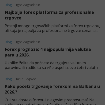
Blog
Igor Zagradanin
Najbolja forex platforma za profesionalne
trgovce
Postoji mnogo trgovačkih platformi za forex trgovinu,
ali koja je najbolja za profesionalne trgovce cenama
valuta i valutnih parova? Saznajtu ovom tekstu.
Blog
Igor Zagradanin
Forex prognoze: 4 najpopularnija valutna
para u 2026.
Ukoliko želite da počnete da trgujete valutnim
parovima ili radite to sa više uspeha, evo četiri valutna
para koja treba imati u vidu u 2026. godini.
Blog
Relja Bojovic
Kako početi trgovanje forexom na Balkanu u
2026.?
Čuli ste dosta o forexu i njegovim prednostima? Ne
rizikujte nepotrebno, pročitajte naš vodič o forexu za