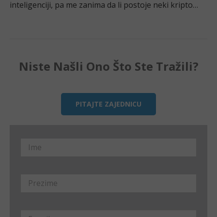
inteligenciji, pa me zanima da li postoje neki kripto
projekti koji koriste AI ? Ako da, u koje AI coin-ove
treba investirati?
Niste Našli Ono Što Ste Tražili?
PITAJTE ZAJEDNICU