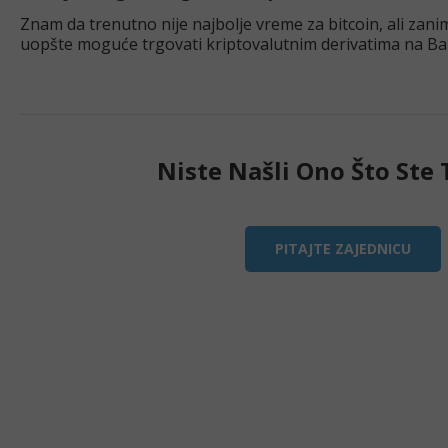
Znam da trenutno nije najbolje vreme za bitcoin, ali zani
uopšte moguće trgovati kriptovalutnim derivatima na Ba
jeste pošto znam par ljudi koji se
Niste Našli Ono Što Ste T
PITAJTE ZAJEDNICU