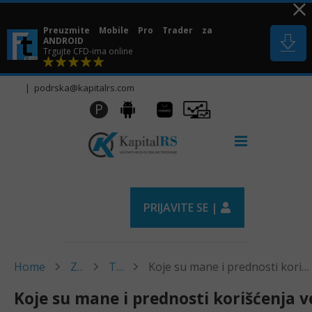
Skip
to
Preuzmite Mobile Pro Trader za
content
ANDROID
Trgujte CFD-ima online
|
podrska@kapitalrs.com
Huawei
Pro
P
Android
AppGallery
Trader
PRIJAVITE SE |
Home
Zajednica
Trgovanje
Koje su mane i prednosti korišćenja veštačke inteligencije u predviđanju cena i analizi tržišta kriptovalutnih derivata?
Koje su mane i prednosti korišćenja 