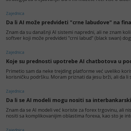
Zajednica
Da li AI može predvideti "crne labudove" na fina
Znam da su današnji AI sistemi napredni, ali ne znam kolik
softver koji može predvideti "crni labud" (black swan) do
postoji, kako funkcioniše?
Zajednica
Koje su prednosti upotrebe AI chatbotova u podr
Primetio sam da neke trejding platforme već uveliko kori
korisničku podršku. Moram priznati da jesu brži, ali da li 
neko specifično pitanje veza
Zajednica
Da li se AI modeli mogu nositi sa interbankars
Znam da se AI modeli već koriste za forex trgovinu, ali n
nositi sa komplikovanijim oblastima forexa, kao sto je in
neko ima iskustva s AI mo
Zajednica