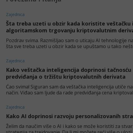
Zajednica
Šta treba uzeti u obzir kada koristite veštačku 
algoritamskom trgovanju kriptovalutnim deriv
Pozdrav svima. Razmišljao sam o uticaju AI tehnologije n
šta sve treba uzeti u obzir kada se upuštamo u tako nešto.
neku strategiju? Hvala!
Zajednica
Kako veštačka inteligencija doprinosi tačnosću
predviđanja o tržištu kriptovalutnih derivata
Ćao svima! Siguran sam da veštačka inteligencija utiče na 
način. Viđao sam ljude da rade predviđanja cena kriptov
veštačke inteligencije. Kako lj
Zajednica
Kako AI doprinosi razvoju personalizovanih str
Želim da naučim više o AI i kako se može koristiti za stv
strategija za trejdovanje. Da li mi možete reći više o ulozi 