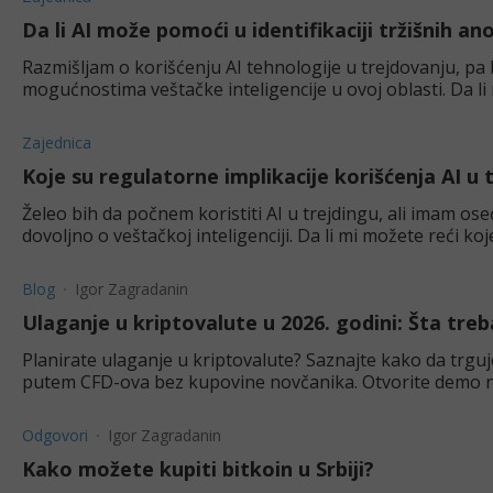
Da li AI može pomoći u identifikaciji tržišnih an
Razmišljam o korišćenju AI tehnologije u trejdovanju, pa
mogućnostima veštačke inteligencije u ovoj oblasti. Da l
primetim tržišne anomalije? Ako
Zajednica
Koje su regulatorne implikacije korišćenja AI u
Želeo bih da počnem koristiti AI u trejdingu, ali imam os
dovoljno o veštačkoj inteligenciji. Da li mi možete reći ko
korišćenja AI u trgovanj
Blog
Igor Zagradanin
Ulaganje u kriptovalute u 2026. godini: Šta treb
Planirate ulaganje u kriptovalute? Saznajte kako da trg
putem CFD-ova bez kupovine novčanika. Otvorite demo n
Odgovori
Igor Zagradanin
Kako možete kupiti bitkoin u Srbiji?