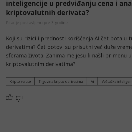
inteligencije u predviđanju cena i anal
kriptovalutnih derivata?
Pitanje postavljeno pre 3 godine
Koji su rizici i prednosti korišćenja AI čet bota u
derivatima? Čet botovi su prisutni već duže vreme 
sferama života. Zanima me jesu li našli primenu u
kriptovalutnim derivatima?
Kripto valute
Trgovina kripto derivatima
Ai
Veštačka inteligen