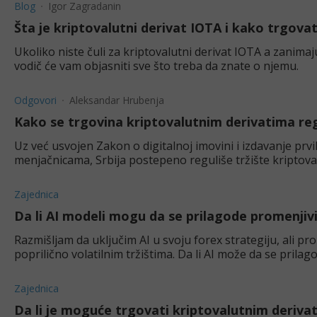
Blog
Igor Zagradanin
Šta je kriptovalutni derivat IOTA i kako trgovat
Ukoliko niste čuli za kriptovalutni derivat IOTA a zanimaju
vodič će vam objasniti sve što treba da znate o njemu.
Odgovori
Aleksandar Hrubenja
Kako se trgovina kriptovalutnim derivatima regu
Uz već usvojen Zakon o digitalnoj imovini i izdavanje prvi
menjačnicama, Srbija postepeno reguliše tržište kriptoval
Zajednica
Da li AI modeli mogu da se prilagode promenjiv
Razmišljam da uključim AI u svoju forex strategiju, ali pr
poprilično volatilnim tržištima. Da li AI može da se prilago
potrebno "nadgl
Zajednica
Da li je moguće trgovati kriptovalutnim deriva