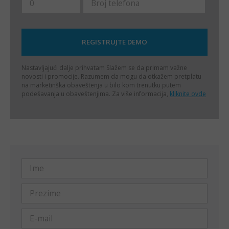
Nastavljajući dalje prihvatam
Slažem se da primam važne
novosti i promocije. Razumem da mogu da otkažem pretplatu
na marketinška obaveštenja u bilo kom trenutku putem
podešavanja u obaveštenjima. Za više informacija,
kliknite ovde