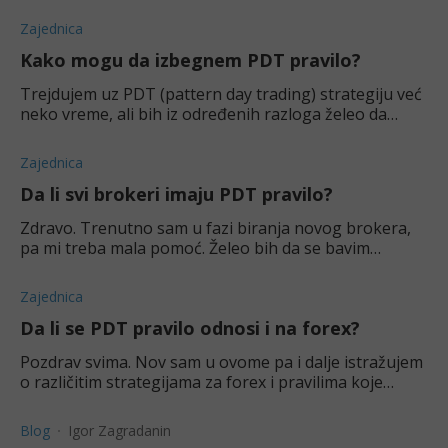
Zajednica
Kako mogu da izbegnem PDT pravilo?
Trejdujem uz PDT (pattern day trading) strategiju već
neko vreme, ali bih iz određenih razloga želeo da
izbegnem PDT pravilo, ako je to ikako moguće. Da li
postoji način za to? Hvala na odgovorim
Zajednica
Da li svi brokeri imaju PDT pravilo?
Zdravo. Trenutno sam u fazi biranja novog brokera,
pa mi treba mala pomoć. Želeo bih da se bavim
dnevnim trejdovanjem, tačnije onim što se zove
pattern day trading, i zanima me da li svi brokeri
Zajednica
Da li se PDT pravilo odnosi i na forex?
Pozdrav svima. Nov sam u ovome pa i dalje istražujem
o različitim strategijama za forex i pravilima koje
moram znati. Ovo je jedno koje baš i ne razumem
najbolje—da li se PDT pravilo, za pattern
Blog
Igor Zagradanin