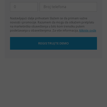
Nastavljajući dalje prihvatam
Slažem se da primam važne
novosti i promocije. Razumem da mogu da otkažem pretplatu
na marketinška obaveštenja u bilo kom trenutku putem
podešavanja u obaveštenjima. Za više informacija,
kliknite ovde