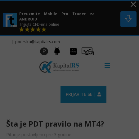
Skip
to
Preuzmite Mobile Pro Trader za
content
ANDROID
Trgujte CFD-ima online
|
podrska@kapitalrs.com
Huawei
Pro
P
Android
AppGallery
Trader
PRIJAVITE SE |
Šta je PDT pravilo na MT4?
Pitanje postavljeno pre 3 godine