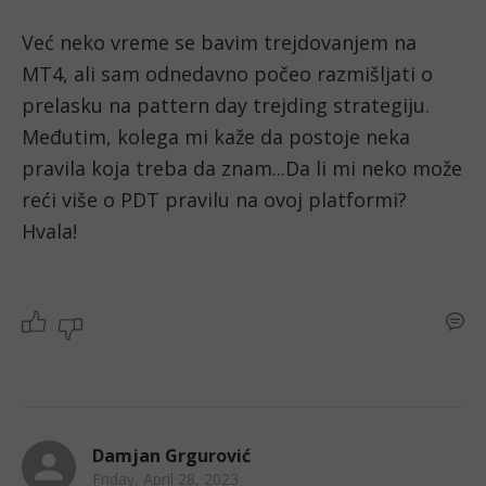
Već neko vreme se bavim trejdovanjem na 
MT4, ali sam odnedavno počeo razmišljati o 
prelasku na pattern day trejding strategiju. 
Međutim, kolega mi kaže da postoje neka 
pravila koja treba da znam...Da li mi neko može 
reći više o PDT pravilu na ovoj platformi? 
Hvala!
Damjan Grgurović
Friday, April 28, 2023