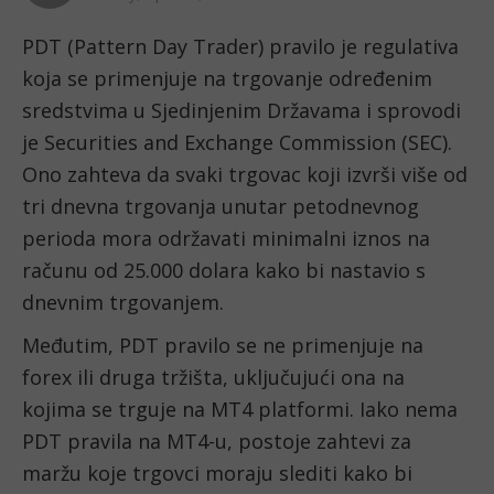
PDT (Pattern Day Trader) pravilo je regulativa 
koja se primenjuje na trgovanje određenim 
sredstvima u Sjedinjenim Državama i sprovodi 
je Securities and Exchange Commission (SEC). 
Ono zahteva da svaki trgovac koji izvrši više od 
tri dnevna trgovanja unutar petodnevnog 
perioda mora održavati minimalni iznos na 
računu od 25.000 dolara kako bi nastavio s 
dnevnim trgovanjem. 
Međutim, PDT pravilo se ne primenjuje na 
forex ili druga tržišta, uključujući ona na 
kojima se trguje na MT4 platformi. Iako nema 
PDT pravila na MT4-u, postoje zahtevi za 
maržu koje trgovci moraju slediti kako bi 