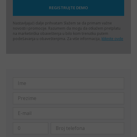
Nastavljajući dalje prihvatam
Slažem se da primam važne
novosti i promocije. Razumem da mogu da otkažem pretplatu
na marketinška obaveštenja u bilo kom trenutku putem
podešavanja u obaveštenjima. Za više informacija,
kliknite ovde