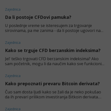
posvetim. Znate li neke koji imaju ovu zaštitu?
Zajednica
Da li postoje CFDovi pamuka?
U poslednje vreme se isteresujem za trgovanje
sirovinama, pa me zanima - da li postoje ugovori na
razliku za pamuk?
Zajednica
Kako se trguje CFD berzanskim indeksima?
Jel' teško trgovati CFD berzanskim indeksima? Ako
sam početnik, mogu li da naučim kako sve funkcioniše
i da zaradim na CFDovima?
Zajednica
Kako prepoznati prevaru Bitcoin derivata?
Čuo sam dosta ljudi kako se žali da je neko pokušao
da ih prevari prilikom investiranja Bitkoin derivata.
Kako da izbegnem ovakve situacije?
Zajednica