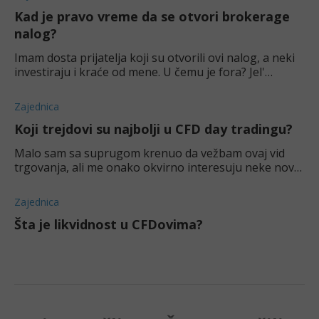
Kad je pravo vreme da se otvori brokerage
nalog?
Imam dosta prijatelja koji su otvorili ovi nalog, a neki
investiraju i kraće od mene. U čemu je fora? Jel'
kasnim ili?
Zajednica
Koji trejdovi su najbolji u CFD day tradingu?
Malo sam sa suprugom krenuo da vežbam ovaj vid
trgovanja, ali me onako okvirno interesuju neke nove
strategije i trikovi. Šta je po vama najefektnije?
Zajednica
Šta je likvidnost u CFDovima?