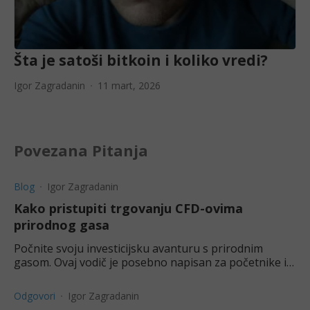
Šta je satoši bitkoin i koliko vredi?
Igor Zagradanin
11 mart, 2026
Povezana Pitanja
Blog
Igor Zagradanin
Kako pristupiti trgovanju CFD-ovima
prirodnog gasa
Počnite svoju investicijsku avanturu s prirodnim
gasom. Ovaj vodič je posebno napisan za početnike i
objašnjava kako sigurno započeti s CFD trgovanjem.
Odgovori
Igor Zagradanin