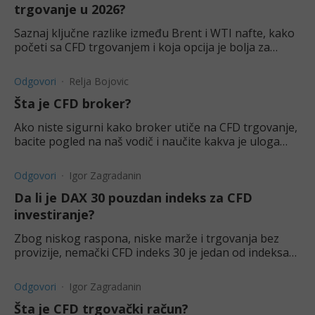
trgovanje u 2026?
Saznaj ključne razlike između Brent i WTI nafte, kako
početi sa CFD trgovanjem i koja opcija je bolja za
ulaganje.
Odgovori
Relja Bojovic
Šta je CFD broker?
Ako niste sigurni kako broker utiče na CFD trgovanje,
bacite pogled na naš vodič i naučite kakva je uloga
brokerskih platformi.
Odgovori
Igor Zagradanin
Da li je DAX 30 pouzdan indeks za CFD
investiranje?
Zbog niskog raspona, niske marže i trgovanja bez
provizije, nemački CFD indeks 30 je jedan od indeksa
kojima se najaktivnije trguje, pa i kada se radi o CFD.
Odgovori
Igor Zagradanin
Šta je CFD trgovački račun?