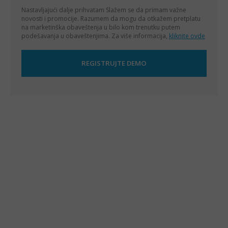
Nastavljajući dalje prihvatam
Slažem se da primam važne
novosti i promocije. Razumem da mogu da otkažem pretplatu
na marketinška obaveštenja u bilo kom trenutku putem
podešavanja u obaveštenjima. Za više informacija,
kliknite ovde