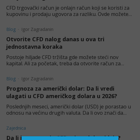
CFD trgovački račun je onlajn račun koji se koristi za
kupovinu i prodaju ugovora za razliku. Ovde možete
saznati više o njima.
Blog
Igor Zagradanin
Otvorite CFD nalog danas u ova tri
jednostavna koraka
Postoje hiljade CFD tržišta gde možete steći nov
kapital. Ali za početak, treba da otvorite račun za
trgovanje kod pouzdanog brokera.
Blog
Igor Zagradanin
Prognoza za američki dolar: Da li vredi
ulagati u CFD američkog dolara u 2026?
Poslednjih meseci, američki dolar (USD) je porastao u
odnosu na većinu drugih valuta. Da li ovo znači da
treba trgovati dolarom kroz ugovore za razliku?
Zajednica
Da li je trgovanje CFDovima dobra ideja?