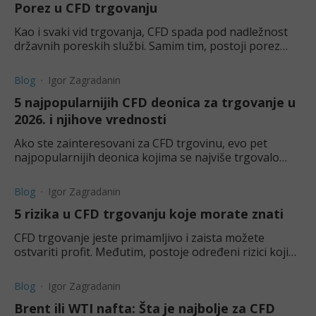
Porez u CFD trgovanju
Kao i svaki vid trgovanja, CFD spada pod nadležnost
državnih poreskih službi. Samim tim, postoji porez
kod ovakvog trgovanja koji mora da se plati.
Blog
Igor Zagradanin
5 najpopularnijih CFD deonica za trgovanje u
2026. i njihove vrednosti
Ako ste zainteresovani za CFD trgovinu, evo pet
najpopularnijih deonica kojima se najviše trgovalo
kroz ugovore za razliku u mesecima koji su iza nas.
Blog
Igor Zagradanin
5 rizika u CFD trgovanju koje morate znati
CFD trgovanje jeste primamljivo i zaista možete
ostvariti profit. Međutim, postoje određeni rizici kojih
morate biti svesni pre nego što počnete da trgujete.
Blog
Igor Zagradanin
Brent ili WTI nafta: Šta je najbolje za CFD