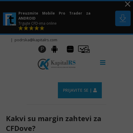
Skip
to
Preuzmite Mobile Pro Trader za
content
ANDROID
Trgujte CFD-ima online
|
podrska@kapitalrs.com
Huawei
Pro
P
Android
AppGallery
Trader
PRIJAVITE SE |
Kakvi su margin zahtevi za
CFDove?