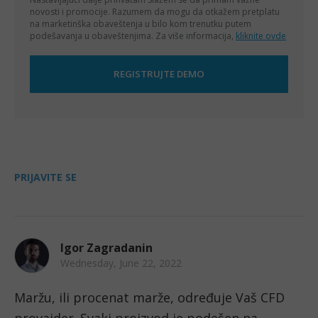
novosti i promocije. Razumem da mogu da otkažem pretplatu
na marketinška obaveštenja u bilo kom trenutku putem
podešavanja u obaveštenjima. Za više informacija,
kliknite ovde
PRIJAVITE SE
Igor Zagradanin
Wednesday, June 22, 2022
Maržu, ili procenat marže, određuje Vaš CFD 
provajder. Svaki proizvod je podešen na 