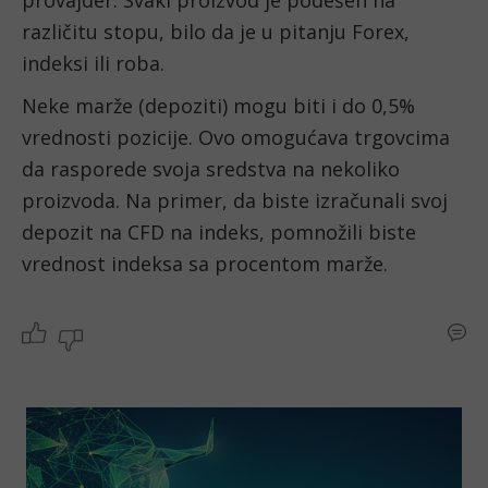
različitu stopu, bilo da je u pitanju Forex, 
indeksi ili roba.
Neke marže (depoziti) mogu biti i do 0,5% 
vrednosti pozicije. Ovo omogućava trgovcima 
da rasporede svoja sredstva na nekoliko 
proizvoda. Na primer, da biste izračunali svoj 
depozit na CFD na indeks, pomnožili biste 
vrednost indeksa sa procentom marže.