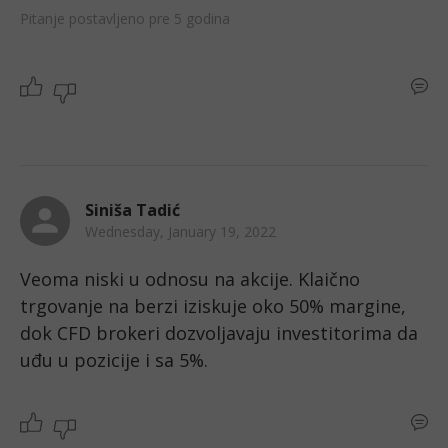
Pitanje postavljeno pre 5 godina
Siniša Tadić
Wednesday, January 19, 2022
Veoma niski u odnosu na akcije. Klaično 
trgovanje na berzi iziskuje oko 50% margine, 
dok CFD brokeri dozvoljavaju investitorima da 
uđu u pozicije i sa 5%. 