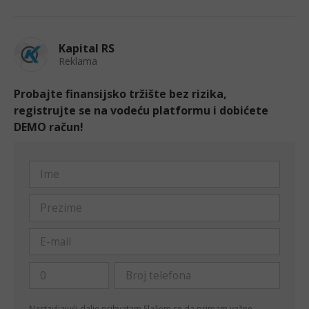
Kapital RS
Reklama
Probajte finansijsko tržište bez rizika,
registrujte se na vodeću platformu i dobićete
DEMO račun!
Nastavljajući dalje prihvatam
Slažem se da primam važne