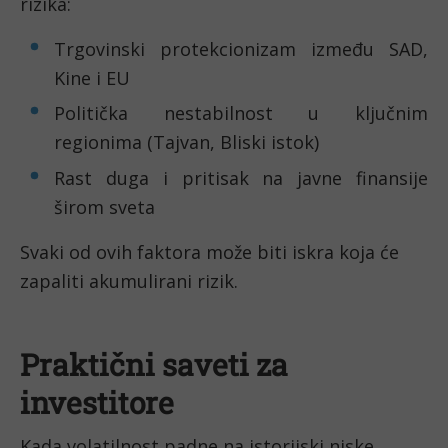
rizika:
Trgovinski protekcionizam između SAD,
Kine i EU
Politička nestabilnost u ključnim
regionima (Tajvan, Bliski istok)
Rast duga i pritisak na javne finansije
širom sveta
Svaki od ovih faktora može biti iskra koja će
zapaliti akumulirani rizik.
Praktični saveti za
investitore
Kada volatilnost padne na istorijski niske