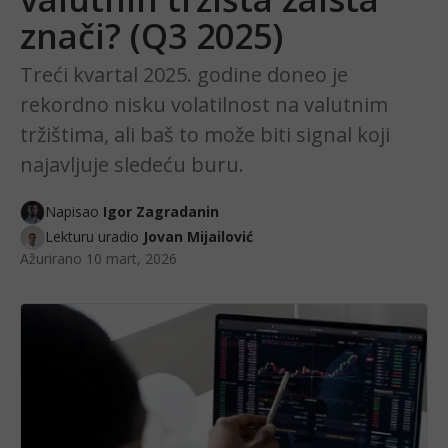
znači? (Q3 2025)
Treći kvartal 2025. godine doneo je
rekordno nisku volatilnost na valutnim
tržištima, ali baš to može biti signal koji
najavljuje sledeću buru.
Napisao
Igor Zagradanin
Lekturu uradio
Jovan Mijailović
Ažurirano
10 mart, 2026