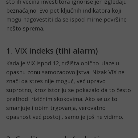
što ih većina investitora ignoriše jer izgledaju
beznačajno. Evo pet ključnih indikatora koji
mogu nagovestiti da se ispod mirne površine
nešto sprema.
1. VIX indeks (tihi alarm)
Kada je VIX ispod 12, tržišta obično ulaze u
opasnu zonu samozadovoljstva. Nizak VIX ne
znači da stres nije moguć, već upravo
suprotno, kroz istoriju se pokazalo da to često
prethodi rizičnim skokovima. Ako se uz to
smanjuje i obim trgovanja, verovatno
opasnost već postoji, samo je još ne vidimo.