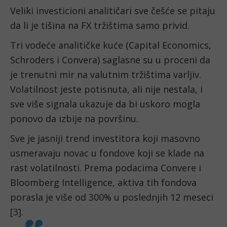
Veliki investicioni analitičari sve češće se pitaju
da li je tišina na FX tržištima samo privid.
Tri vodeće analitičke kuće (Capital Economics,
Schroders i Convera) saglasne su u proceni da
je trenutni mir na valutnim tržištima varljiv.
Volatilnost jeste potisnuta, ali nije nestala, i
sve više signala ukazuje da bi uskoro mogla
ponovo da izbije na površinu.
Sve je jasniji trend investitora koji masovno
usmeravaju novac u fondove koji se klade na
rast volatilnosti. Prema podacima Convere i
Bloomberg Intelligence, aktiva tih fondova
porasla je više od 300% u poslednjih 12 meseci
[3].