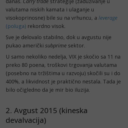
danas.
Carry trade
strategije (zaduživanje u
valutama niskih kamata i ulaganje u
visokoprinosne) bile su na vrhuncu, a
leverage
(poluga)
rekordno visok.
Sve je delovalo stabilno, dok u avgustu nije
pukao američki
subprime
sektor.
U samo nekoliko nedelja, VIX je skočio sa 11 na
preko 80 poena, troškovi trgovanja valutama
(posebno na tržištima u razvoju) skočili su i do
400%, a likvidnost je praktično nestala. Tada je
bilo očigledno da je mir bio iluzija.
2. Avgust 2015 (kineska
devalvacija)