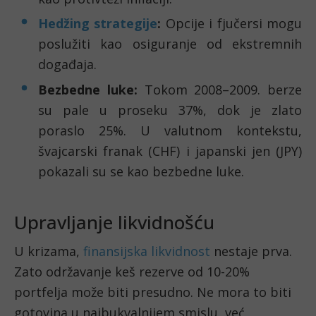
Hedžing strategije
:
Opcije i fjučersi mogu
poslužiti kao osiguranje od ekstremnih
događaja.
Bezbedne luke:
Tokom 2008–2009. berze
su pale u proseku 37%, dok je zlato
poraslo 25%. U valutnom kontekstu,
švajcarski franak (CHF) i japanski jen (JPY)
pokazali su se kao bezbedne luke.
Upravljanje likvidnošću
U krizama,
finansijska likvidnost
nestaje prva.
Zato održavanje keš rezerve od 10-20%
portfelja može biti presudno. Ne mora to biti
gotovina u najbukvalnijem smislu, već