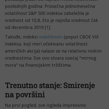
poslednjih godina. Prosečna jednomesečna
volatilnost S&P 500 indeksa zabeležila je
vrednost od 10,8, što je najniža vrednost čak
od decembra 2019 [1].
Takođe, indeksi
volatilnosti
(poput CBOE VIX
indeksa, koji meri očekivanu volatilnost
američkih akcija) nalaze se na relativno niskim
vrednostima. Sve ovo stvara osećaj "mirnog
mora" na finansijskim tržištima.
Trenutno stanje: Smirenje
na površini
Na prvi pogled, sve izgleda impresivno