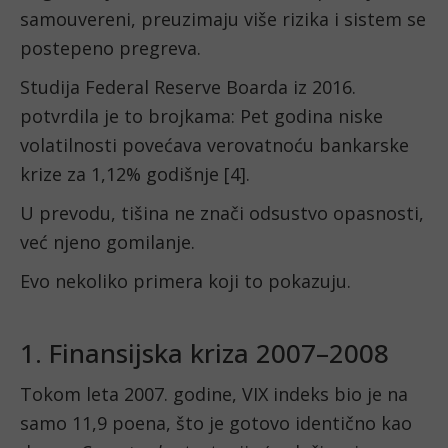
samouvereni, preuzimaju više rizika i sistem se
postepeno pregreva.
Studija Federal Reserve Boarda iz 2016.
potvrdila je to brojkama: Pet godina niske
volatilnosti povećava verovatnoću bankarske
krize za 1,12% godišnje [4].
U prevodu, tišina ne znači odsustvo opasnosti,
već njeno gomilanje.
Evo nekoliko primera koji to pokazuju.
1. Finansijska kriza 2007–2008
Tokom leta 2007. godine, VIX indeks bio je na
samo 11,9 poena, što je gotovo identično kao