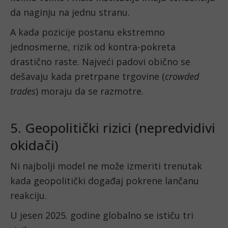
da naginju na jednu stranu.
A kada pozicije postanu ekstremno
jednosmerne, rizik od kontra-pokreta
drastično raste. Najveći padovi obično se
dešavaju kada pretrpane trgovine (
crowded
trades
) moraju da se razmotre.
5. Geopolitički rizici (nepredvidivi
okidači)
Ni najbolji model ne može izmeriti trenutak
kada geopolitički događaj pokrene lančanu
reakciju.
U jesen 2025. godine globalno se ističu tri