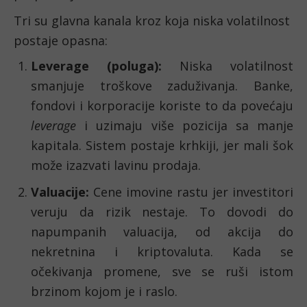
Tri su glavna kanala kroz koja niska volatilnost
postaje opasna:
Leverage (poluga):
Niska volatilnost
smanjuje troškove zaduživanja. Banke,
fondovi i korporacije koriste to da povećaju
leverage
i uzimaju više pozicija sa manje
kapitala. Sistem postaje krhkiji, jer mali šok
može izazvati lavinu prodaja.
Valuacije:
Cene imovine rastu jer investitori
veruju da rizik nestaje. To dovodi do
napumpanih valuacija, od akcija do
nekretnina i kriptovaluta. Kada se
očekivanja promene, sve se ruši istom
brzinom kojom je i raslo.