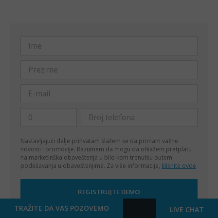
Nastavljajući dalje prihvatam
Slažem se da primam važne
novosti i promocije. Razumem da mogu da otkažem pretplatu
na marketinška obaveštenja u bilo kom trenutku putem
podešavanja u obaveštenjima. Za više informacija,
kliknite ovde
TRAŽITE DA VAS POZOVEMO
LIVE CHAT