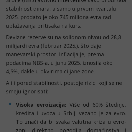
Srbije (NBS) aktivno interveniše kako bi održala
stabilnost dinara, a samo u prvom kvartalu
2025. prodato je oko 745 miliona evra radi
ublažavanja pritisaka na kurs.
Devizne rezerve su na solidnom nivou od 28,8
milijardi evra (februar 2025.), što daje
manevarski prostor. Inflacija je, prema
podacima NBS-a, u junu 2025. iznosila oko
4,5%, dakle u okvirima ciljane zone.
Ali i pored stabilnosti, postoje rizici koji se ne
smeju ignorisati:
Visoka evroizacija:
Više od 60% štednje,
kredita i uvoza u Srbiji vezano je za evro.
To znači da bi svaka valutna kriza u evro-
zoni direktno pogodila domaćinstva i