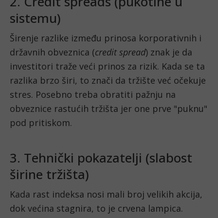
2. Credit spreads (pukotine u
sistemu)
Širenje razlike između prinosa korporativnih i
državnih obveznica (
credit spread
) znak je da
investitori traže veći prinos za rizik. Kada se ta
razlika brzo širi, to znači da tržište već očekuje
stres. Posebno treba obratiti pažnju na
obveznice rastućih tržišta jer one prve "puknu"
pod pritiskom.
3. Tehnički pokazatelji (slabost
širine tržišta)
Kada rast indeksa nosi mali broj velikih akcija,
dok većina stagnira, to je crvena lampica.