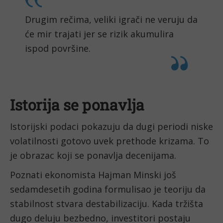
Drugim rečima, veliki igrači ne veruju da
će mir trajati jer se rizik akumulira
ispod površine.
Istorija se ponavlja
Istorijski podaci pokazuju da dugi periodi niske
volatilnosti gotovo uvek prethode krizama. To
je obrazac koji se ponavlja decenijama.
Poznati ekonomista Hajman Minski još
sedamdesetih godina formulisao je teoriju da
stabilnost stvara destabilizaciju. Kada tržišta
dugo deluju bezbedno, investitori postaju