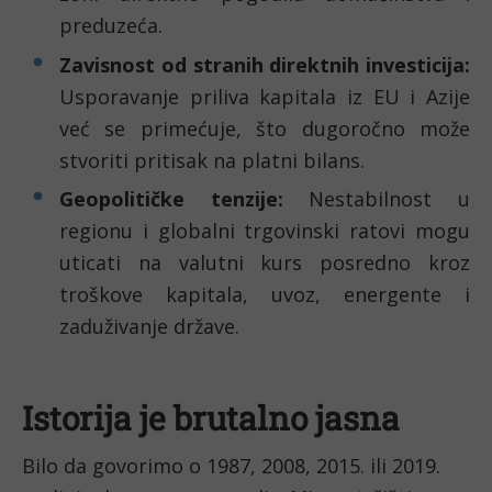
preduzeća.
Zavisnost od stranih direktnih investicija:
Usporavanje priliva kapitala iz EU i Azije
već se primećuje, što dugoročno može
stvoriti pritisak na platni bilans.
Geopolitičke tenzije:
Nestabilnost u
regionu i globalni trgovinski ratovi mogu
uticati na valutni kurs posredno kroz
troškove kapitala, uvoz, energente i
zaduživanje države.
Istorija je brutalno jasna
Bilo da govorimo o 1987, 2008, 2015. ili 2019.