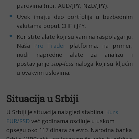
parovima (npr. AUD/JPY, NZD/JPY).
Uvek imajte deo portfolija u bezbednim
valutama poput CHF i JPY.
Koristite alate koji su vam na raspolaganju.
Naša
Pro Trader
platforma, na primer,
nudi napredne alate za analizu i
postavljanje
stop-loss
naloga koji su ključni
u ovakvim uslovima.
Situacija u Srbiji
U Srbiji je situacija naizgled stabilna.
Kurs
EUR/RSD
već godinama osciluje u uskom
opsegu oko 117 dinara za evro. Narodna banka