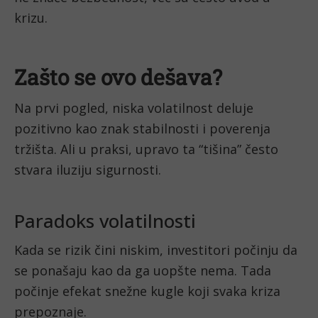
krizu.
Zašto se ovo dešava?
Na prvi pogled, niska volatilnost deluje
pozitivno kao znak stabilnosti i poverenja
tržišta. Ali u praksi, upravo ta “tišina” često
stvara iluziju sigurnosti.
Paradoks volatilnosti
Kada se rizik čini niskim, investitori počinju da
se ponašaju kao da ga uopšte nema. Tada
počinje efekat snežne kugle koji svaka kriza
prepoznaje.