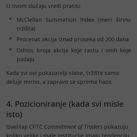
U ovom slučaju vredi pratiti:
McClellan Summation Index (meri širinu
tržišta)
Procenat akcija iznad proseka od 200 dana
Odnos broja akcija koje rastu i onih koje
padaju
Kada svi ovi pokazatelji slabe, tržište samo
deluje mirno, a zapravo se sprema haos.
4. Pozicioniranje (kada svi misle
isto)
Izveštaji CFTC
Commitment of Traders
pokazuju
koliko velike i male institucije imaju tendenciju