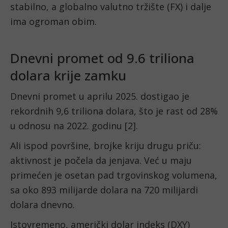
stabilno, a globalno valutno tržište (FX) i dalje
ima ogroman obim.
Dnevni promet od 9.6 triliona
dolara krije zamku
Dnevni promet u aprilu 2025. dostigao je
rekordnih 9,6 triliona dolara, što je rast od 28%
u odnosu na 2022. godinu [2].
Ali ispod površine, brojke kriju drugu priču:
aktivnost je počela da jenjava. Već u maju
primećen je osetan pad trgovinskog volumena,
sa oko 893 milijarde dolara na 720 milijardi
dolara dnevno.
Istovremeno, američki dolar indeks (DXY)