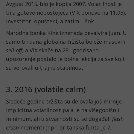
Avgust 2015. bio je kopija 2007. Volatilnost je
bila gotovo nepostojeća (VIX ponovo na 11,95),
investitori opušteni, a zatim… šok.
Narodna banka Kine iznenada devalvira juan. U
samo tri dana globalna tržišta beleže masovni
sell-off
, a VIX skače na 28. Ignorisano
upozorenje postalo je bolna lekcija za sve koji
su verovali u trajnu stabilnost.
3. 2016 (volatile calm)
Sledeće godine tržišta su delovala još mirnije.
Implicitna volatilnost pala je na višegodišnji
minimum, ali u stvarnosti su se događali
flash
crash
momenti (npr. britanska funta je 7.