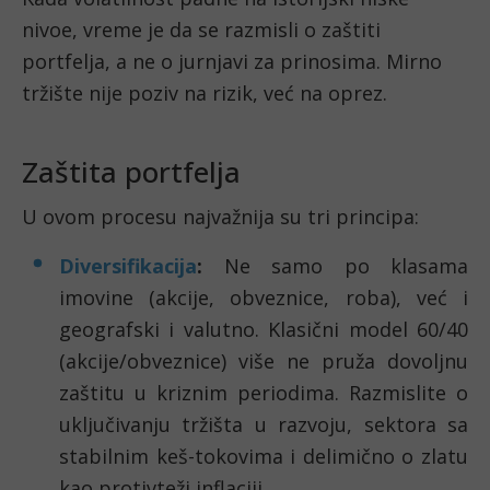
nivoe, vreme je da se razmisli o zaštiti
portfelja, a ne o jurnjavi za prinosima. Mirno
tržište nije poziv na rizik, već na oprez.
Zaštita portfelja
U ovom procesu najvažnija su tri principa:
Diversifikacija
:
Ne samo po klasama
imovine (akcije, obveznice, roba), već i
geografski i valutno. Klasični model 60/40
(akcije/obveznice) više ne pruža dovoljnu
zaštitu u kriznim periodima. Razmislite o
uključivanju tržišta u razvoju, sektora sa
stabilnim keš-tokovima i delimično o zlatu
kao protivteži inflaciji.