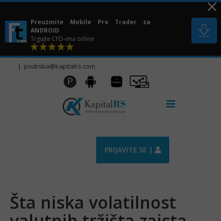
Skip
to
Preuzmite Mobile Pro Trader za
content
ANDROID
Trgujte CFD-ima online
|
podrska@kapitalrs.com
Huawei
Pro
P
Android
AppGallery
Trader
PRIJAVITE SE |
Šta niska volatilnost
valutnih tržišta zaista