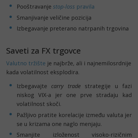
Pooštravanje
stop-loss
pravila
Smanjivanje veličine pozicija
Izbegavanje preterano natrpanih trgovina
Saveti za FX trgovce
Valutno tržište
je najbrže, ali i najnemilosrdnije
kada volatilnost eksplodira.
Izbegavajte
carry trade
strategije u fazi
niskog VIX-a jer one prve stradaju kad
volatilnost skoči.
Pažljivo pratite korelacije između valuta jer
se u krizama one naglo menjaju.
Smanjite izloženost visoko-rizičnim