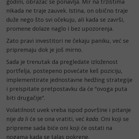
godini, obrazac se ponavlja. Mir na tržištima
nikada ne traje zauvek. Istina, on obično traje
duže nego što svi očekuju, ali kada se završi,
promene dolaze naglo i bez upozorenja.
Zato pravi investitori ne čekaju paniku, već se
pripremaju dok je još mirno.
Sada je trenutak da pregledate izloženost
portfelja, postepeno povećate keš poziciju,
implementirate jednostavne hedžing strategije
i preispitate pretpostavku da će "ovoga puta
biti drugačije".
Volatilnost uvek vreba ispod površine i pitanje
nije
da li
će se ona vratiti, već
kada
. Oni koji se
pripreme sada biće oni koji će ostati na
nogama kada se talas pokrene.