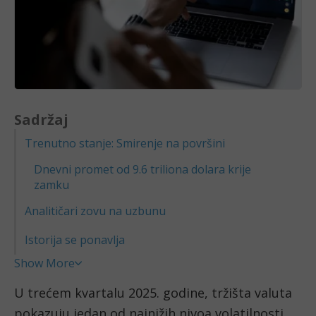
Sadržaj
Trenutno stanje: Smirenje na površini
Dnevni promet od 9.6 triliona dolara krije
zamku
Analitičari zovu na uzbunu
Istorija se ponavlja
Show More
U trećem kvartalu 2025. godine, tržišta valuta
pokazuju jedan od najnižih nivoa volatilnosti