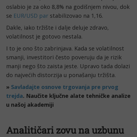
oslabio je za oko 8,8% na godišnjem nivou, dok
se
EUR/USD par
stabilizovao na 1,16.
Dakle, iako tržište i dalje deluje zdravo,
volatilnost je gotovo nestala.
I to je ono što zabrinjava. Kada se volatilnost
smanji, investitori često poveruju da je rizik
manji nego što zaista jeste. Upravo tada dolazi
do najvećih distorzija u ponašanju tržišta.
»
Savladajte osnove trgovanja pre prvog
trejda
. Naučite ključne alate tehničke analize
u našoj akademiji
Analitičari zovu na uzbunu