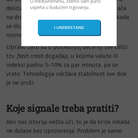
U međuvremenu, želimo vam puno
deliću sekunde prebaciti rizik s jednog igrača
uspeha u budućem trgovanju.
na drugog (efekat "vrućeg krompira"), ali kada
se dogodi nagli pad, likvidnost nestaje
momentalno.
Upravo zato su u poslednjoj deceniji sve češći
tzv.
flash crash
događaji, u kojima valute ili
indeksi padnu 5–10% za par minuta, pa se
vrate. Tehnologija održava stabilnost sve dok
je ne sruši.
Koje signale treba pratiti?
Ako nas istorija nešto uči, to je da krize nikada
ne dolaze bez upozorenja. Problem je samo