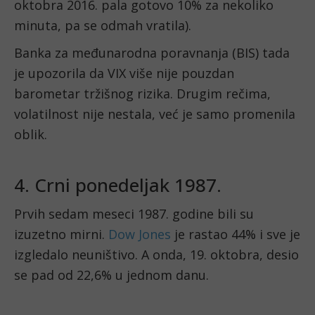
oktobra 2016. pala gotovo 10% za nekoliko
minuta, pa se odmah vratila).
Banka za međunarodna poravnanja (BIS) tada
je upozorila da VIX više nije pouzdan
barometar tržišnog rizika. Drugim rečima,
volatilnost nije nestala, već je samo promenila
oblik.
4. Crni ponedeljak 1987.
Prvih sedam meseci 1987. godine bili su
izuzetno mirni.
Dow Jones
je rastao 44% i sve je
izgledalo neuništivo. A onda, 19. oktobra, desio
se pad od 22,6% u jednom danu.