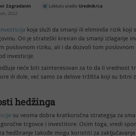
gor Zagradanin
Lekturu uradio 
Urednik/ca
jun, 2022
investicija
 koja služi da smanji ili eliminiše rizik koji 
ovinu. On je strateški kreiran da smanji izlaganje inve
m poslovnom riziku, ali i da dozvoli tom poslovnom
 od investicije.
edžuje neće biti zainteresovan za to da li vrednost tr
ore ili dole, već samo za delove tržišta koji su bitni 
sti hedžinga
pcije
 su veoma dobra kratkoročna strategija za sman
ugoročne trgovce i investitore. Osim toga, vredi spom
 za hedžiranje takođe mogu koristiti za zaključavanje p