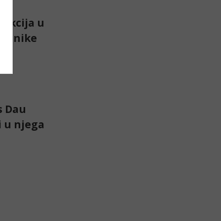
 akcija u
očetnike
s Dau
i u njega