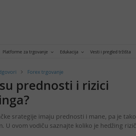
Platforme za trgovanje
Edukacija
Vesti i pregled tržišta
dgovori
Forex trgovanje
su prednosti i rizici
inga?
čke srategije imaju prednosti i mane, pa je tako 
 U ovom vodiču saznajte koliko je hedžing rizi