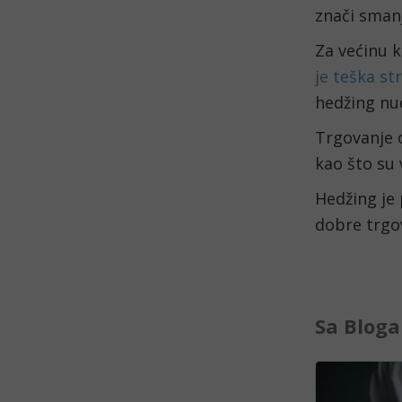
znači smanj
Za većinu 
je teška st
hedžing nud
Trgovanje o
kao što su v
Hedžing je 
dobre trgov
Sa Bloga