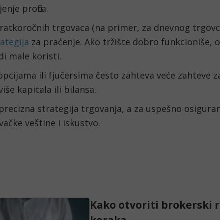
enje profita.
kratkoročnih trgovaca (na primer, za dnevnog trgovc
rategija
 za praćenje. Ako tržište dobro funkcioniše, o
i male koristi.
pcijama ili fjučersima često zahteva veće zahteve z
iše kapitala ili bilansa.
precizna strategija trgovanja, a za uspešno osiguran
ačke veštine i iskustvo.
Kako otvoriti brokerski 