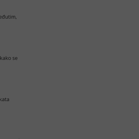
eđutim,
 kako se
kata