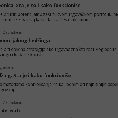
onica: Šta je to i kako funkcioniše
 pružiti potencijalnu zaštitu tvom trgovačkom portfoliu. M
i i gubitke. Saznaj kako da izvučeš maksimum.
or Zagradanin
mercijalnog hedžinga
biti odlična strategija ako trgovac zna šta radi. Pogledajte
ingu i kada se koristi.
gradanin
žing: Šta je i kako funkcioniše
a metodama kontrolisanja rizika, jednim od najbitinijih aspe
rgovanja.
or Zagradanin
 derivati