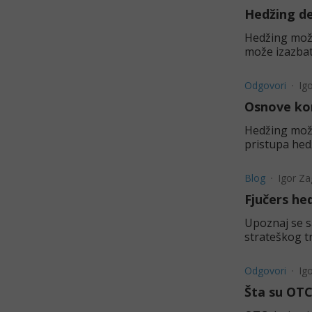
Hedžing de
Hedžing može
može izazbat
Odgovori
Ig
Osnove ko
Hedžing može 
pristupa hedž
Blog
Igor Za
Fjučers hed
Upoznaj se s
strateškog t
Odgovori
Ig
Šta su OTC