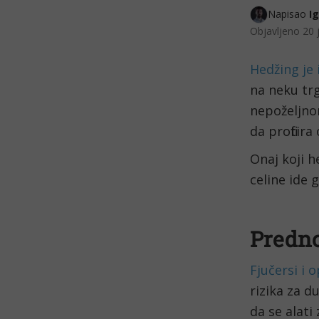
Napisao 
I
Objavljeno
20 
Hedžing je 
na neku trg
nepoželjno
da profitira
Onaj koji h
celine ide g
Predno
Fjučersi i o
rizika za d
da se alati