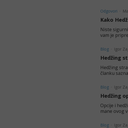
Odgovori
Ma
Kako Hedžo
Niste sigurni
vam je pripr
Blog
Igor Za
Hedžing st
Hedžing stra
članku saznaj
Blog
Igor Za
Hedžing op
Opcije i hedž
mane ovog vi
Blog
Igor Za