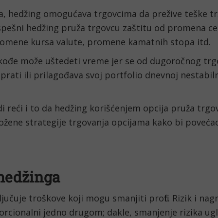
, hedžing omogućava trgovcima da prežive teške trž
spešni hedžing pruža trgovcu zaštitu od promena cen
 promene kursa valute, promene kamatnih stopa itd.
kođe može uštedeti vreme jer se od dugoročnog trgo
prati ili prilagođava svoj portfolio dnevnoj nestabiln
di reći i to da hedžing korišćenjem opcija pruža trgov
ožene strategije trgovanja opcijama kako bi povećao
 hedžinga
jučuje troškove koji mogu smanjiti profit. Rizik i nagr
orcionalni jedno drugom; dakle, smanjenje rizika ug