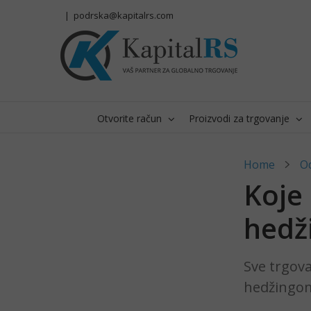
Skip
|
podrska@kapitalrs.com
to
content
Otvorite račun
Proizvodi za trgovanje
Home
O
Koje 
hedž
Sve trgova
hedžingom.