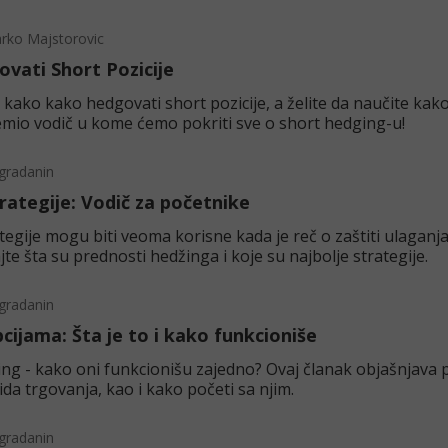
rko Majstorovic
vati Short Pozicije
 kako kako hedgovati short pozicije, a želite da naučite kak
emio vodič u kome ćemo pokriti sve o short hedging-u!
gradanin
rategije: Vodič za početnike
tegije mogu biti veoma korisne kada je reč o zaštiti ulaganj
te šta su prednosti hedžinga i koje su najbolje strategije.
gradanin
cijama: Šta je to i kako funkcioniše
ing - kako oni funkcionišu zajedno? Ovaj članak objašnjava p
da trgovanja, kao i kako početi sa njim.
gradanin