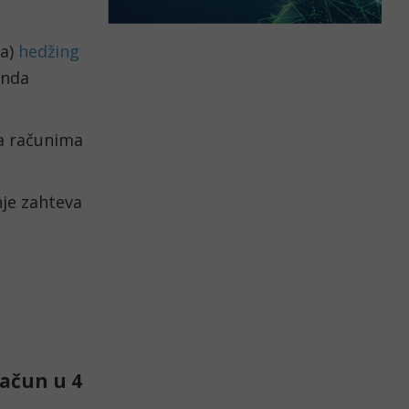
a) 
hedžing 
nda 
a računima 
je zahteva 
račun u 4