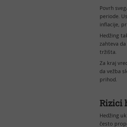
Povrh svega
periode. U
inflacije,
Hedžing ta
zahteva da 
tržišta.
Za kraj vre
da vežba sl
prihod.
Rizici
Hedžing ukl
često prop