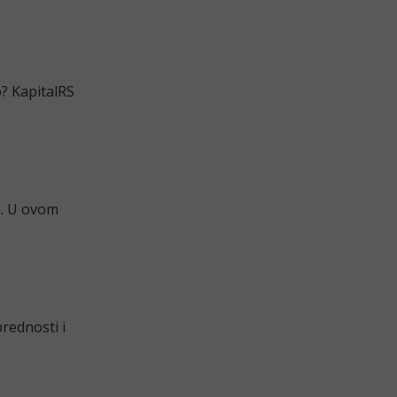
o? KapitalRS
a. U ovom
rednosti i