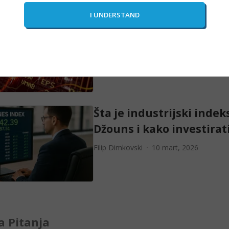
Kako trgovati CFD-ovima
2026. godini: Vodič za p
Ivana Matlak
11 mart, 2026
Šta je industrijski indek
Džouns i kako investirat
Filip Dimkovski
10 mart, 2026
 Pitanja