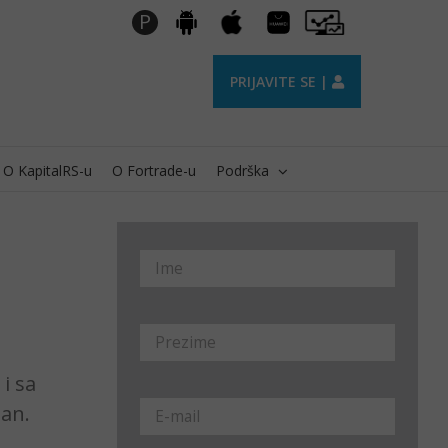
Huawei
Pro
P
Android
Apple
AppGallery
Trader
PRIJAVITE SE |
O KapitalRS-u
O Fortrade-u
Podrška
i sa
čan.