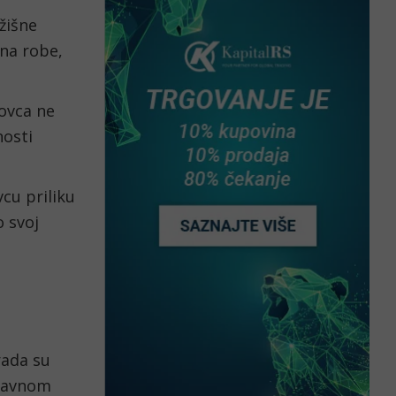
išne 
a robe, 
vca ne 
osti 
cu priliku 
 svoj 
ada su 
lavnom 