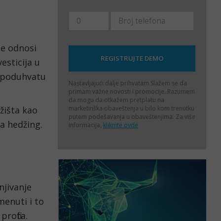
se odnosi 
sticija u 
 poduhvatu 
Nastavljajući dalje prihvatam
Slažem se da
primam važne novosti i promocije. Razumem
da mogu da otkažem pretplatu na
marketinška obaveštenja u bilo kom trenutku
žišta kao 
putem podešavanja u obaveštenjima. Za više
za hedžing.
informacija,
kliknite ovde
jivanje 
enuti i to 
rofita.