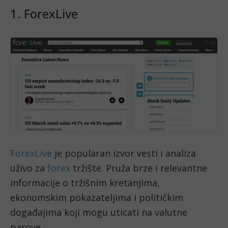
1. ForexLive
ForexLive
je popularan izvor vesti i analiza
uživo za
forex
tržište. Pruža brze i relevantne
informacije o tržišnim kretanjima,
ekonomskim pokazateljima i političkim
događajima koji mogu uticati na valutne
parove.