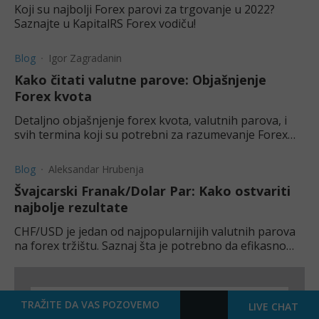
Koji su najbolji Forex parovi za trgovanje u 2022?
Saznajte u KapitalRS Forex vodiču!
Blog
Igor Zagradanin
Kako čitati valutne parove: Objašnjenje
Forex kvota
Detaljno objašnjenje forex kvota, valutnih parova, i
svih termina koji su potrebni za razumevanje Forex
tržišta.
Blog
Aleksandar Hrubenja
Švajcarski Franak/Dolar Par: Kako ostvariti
najbolje rezultate
CHF/USD je jedan od najpopularnijih valutnih parova
na forex tržištu. Saznaj šta je potrebno da efikasno
trguješ ovim jakim i stabilnim parom.
TRAŽITE DA VAS POZOVEMO
LIVE CHAT