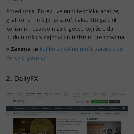
Pored toga, ForexLive nudi tehničke analize,
grafikone i mišljenja stručnjaka, što ga čini
korisnim resursom za trgovce koji žele da
budu u toku s najnovijim tržišnim trendovima.
» Zanima te
koliko se tačno može zaraditi od
Forex trgovine?
2. DailyFX