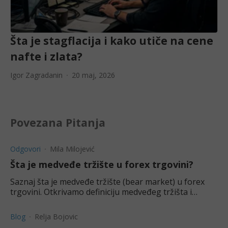
Šta je stagflacija i kako utiče na cene
nafte i zlata?
Igor Zagradanin
20 maj, 2026
Povezana Pitanja
Odgovori
Mila Milojević
Šta je medveđe tržište u forex trgovini?
Saznaj šta je medveđe tržište (bear market) u forex
trgovini. Otkrivamo definiciju medveđeg tržišta i
nekoliko najznačajnijih posledica koje treba uzeti u
obzir.
Blog
Relja Bojovic