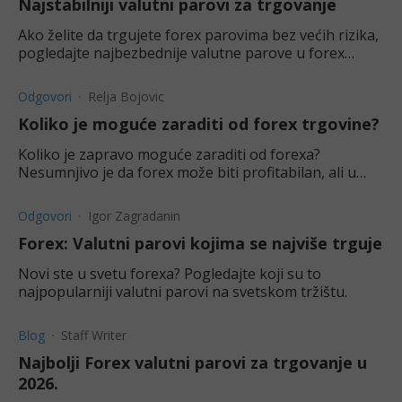
Najstabilniji valutni parovi za trgovanje
Ako želite da trgujete forex parovima bez većih rizika,
pogledajte najbezbednije valutne parove u forex
trgovanju.
Odgovori
Relja Bojovic
Koliko je moguće zaraditi od forex trgovine?
Koliko je zapravo moguće zaraditi od forexa?
Nesumnjivo je da forex može biti profitabilan, ali u
kolikoj meri? Saznajte u ovom tekstu.
Odgovori
Igor Zagradanin
Forex: Valutni parovi kojima se najviše trguje
Novi ste u svetu forexa? Pogledajte koji su to
najpopularniji valutni parovi na svetskom tržištu.
Blog
Staff Writer
Najbolji Forex valutni parovi za trgovanje u
2026.