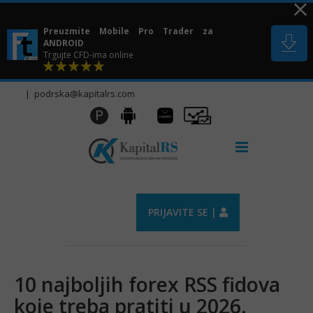
Skip
to
Preuzmite Mobile Pro Trader za
content
ANDROID
Trgujte CFD-ima online
|
podrska@kapitalrs.com
Huawei
Pro
P
Android
AppGallery
Trader
PRIJAVITE SE |
10 najboljih forex RSS fidova
koje treba pratiti u 2026.