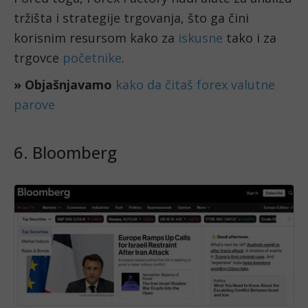
tržišta i strategije trgovanja, što ga čini
korisnim resursom kako za
iskusne
tako i za
trgovce
početnike
.
» Objašnjavamo
kako da čitaš forex valutne
parove
6. Bloomberg