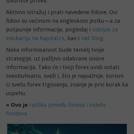
iskoriste prilike.
Aktivno istražuj i prati navedene fidove. Ovi
fidovi su većinom na engleskom jeziku—a za
potpunije informacije, pogledaj i
odeljak za
edukaciju na Kapital.rs
, kao i
naš blog
.
Neka informisanost bude temelj tvoje
strategije, uz pažljivo odabrane izvore
informacija. Tako će i tvoji forex uvidi ostati
sveobuhvatni, sveži i, što je najvažnije, korisni.
U svetu forex trgovanja, znanje je prvi korak ka
uspehu.
» Ovo je
razlika između forexa i indeks
fondova