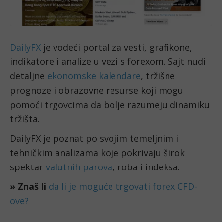
DailyFX
je vodeći portal za vesti, grafikone,
indikatore i analize u vezi s forexom. Sajt nudi
detaljne
ekonomske kalendare
, tržišne
prognoze i obrazovne resurse koji mogu
pomoći trgovcima da bolje razumeju dinamiku
tržišta.
DailyFX je poznat po svojim temeljnim i
tehničkim analizama koje pokrivaju širok
spektar
valutnih parova
, roba i indeksa.
» Znaš li
da li je moguće trgovati forex CFD-
ove?