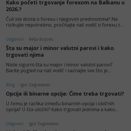
Kako početi trgovanje forexom na Balkanu u
2026.?
Čuli ste dosta o forexu i njegovim prednostima? Ne
rizikujte nepotrebno, pročitajte naš vodič o forexu za
Balkan u 2023 i bezbrižno krenite da trejdujete.
Odgovori
Relja Bojovic
Šta su major i minor valutni parovi i kako
trgovati njima
Niste sigurni šta su major i minor valutni parovi?
Bacite pogled na naš vodič i saznajte sve što je
potrebno da biste uspešno trgovali.
Blog
Igor Zagradanin
Opcije ili binarne opcije: Čime treba trgovati?
U čemu je razlika između binarnih opcija i običnih
opcija? U šta uložiti? Kako trgovati jednima a kako
drugima? Ovde možeš naći sve informacije.
Odgovori
Igor Zagradanin