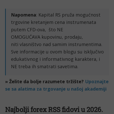
Napomena
: Kapital RS pruža mogućnost
trgovine kretanjem cena instrumenata
putem CFD-ova, što NE
OMOGUĆAVA kupovinu, prodaju,
niti vlasništvo nad samim instrumentima.
Sve informacije u ovom blogu su isključivo
edukativnog i informativnog karaktera, i
NE treba ih smatrati savetima.
» Želite da bolje razumete tržište?
Upoznajte
se sa alatima za trgovanje u našoj akademiji
Najbolji forex RSS fidovi u 2026.