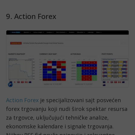
9. Action Forex
Action Forex
je specijalizovani sajt posvećen
forex trgovanju koji nudi širok spektar resursa
za trgovce, uključujući tehničke analize,
ekonomske kalendare i signale trgovanja.
Njihov RSS fid pruža najnovije i relevantne