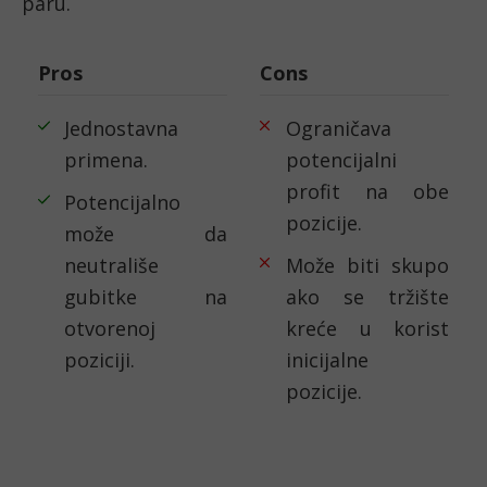
paru.
Pros
Cons
Jednostavna
Ograničava
primena.
potencijalni
profit na obe
Potencijalno
pozicije.
može da
neutrališe
Može biti skupo
gubitke na
ako se tržište
otvorenoj
kreće u korist
poziciji.
inicijalne
pozicije.