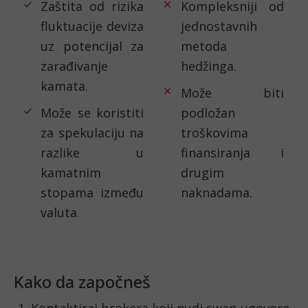
Zaštita od rizika
Kompleksniji od
fluktuacije deviza
jednostavnih
uz potencijal za
metoda
zarađivanje
hedžinga.
kamata.
Može biti
Može se koristiti
podložan
za spekulaciju na
troškovima
razlike u
finansiranja i
kamatnim
drugim
stopama između
naknadama.
valuta.
Kako da započneš
Kontaktiraj brokera koji nudi swap ugovore.