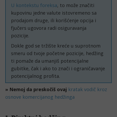
U kontekstu foreksa
, to može značiti
kupovinu jedne valute istovremeno sa
prodajom druge, ili korišćenje opcija i
fjučers ugovora radi osiguravanja
pozicije.
Dokle god se tržište kreće u suprotnom
smeru od tvoje početne pozicije, hedžing
ti pomaže da umanjiš potencijalne
gubitke, čak i ako to znači i ograničavanje
potencijalnog profita.
» Nemoj da preskočiš ovaj
kratak vodič kroz
osnove komercijanog hedžinga