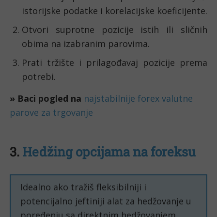
istorijske podatke i korelacijske koeficijente.
Otvori suprotne pozicije istih ili sličnih
obima na izabranim parovima.
Prati tržište i prilagođavaj pozicije prema
potrebi.
» Baci pogled na
najstabilnije forex valutne
parove za trgovanje
3.
Hedžing opcijama na foreksu
Idealno ako tražiš fleksibilniji i
potencijalno jeftiniji alat za hedžovanje u
poređenju sa direktnim hedžovanjem.