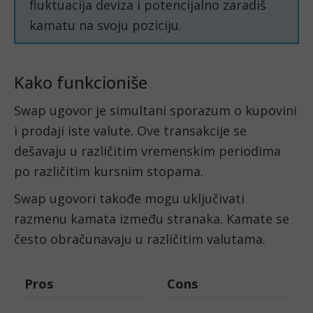
fluktuacija deviza i potencijalno zaradiš
kamatu na svoju poziciju.
Kako funkcioniše
Swap ugovor je simultani sporazum o kupovini
i prodaji iste valute. Ove transakcije se
dešavaju u različitim vremenskim periodima
po različitim kursnim stopama.
Swap ugovori takođe mogu uključivati
razmenu kamata između stranaka. Kamate se
često obračunavaju u različitim valutama.
Pros
Cons