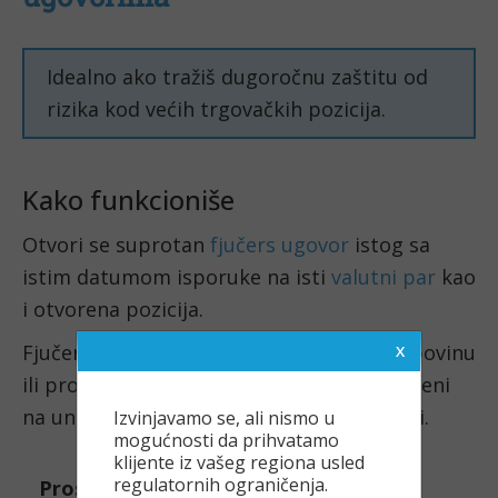
Idealno ako tražiš dugoročnu zaštitu od
rizika kod većih trgovačkih pozicija.
Kako funkcioniše
Otvori se suprotan
fjučers ugovor
istog sa
istim datumom isporuke na isti
valutni par
kao
i otvorena pozicija.
Fjučers ugovori obavezuju trgovca na kupovinu
ili prodaju valute po unapred određenoj ceni
na unapred određeni datum u budućnosti.
Izvinjavamo se, ali nismo u
mogućnosti da prihvatamo
klijente iz vašeg regiona usled
regulatornih ograničenja.
Pros
Cons