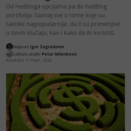
Od hedžinga opcijama pa do hedžing
portfolija. Saznaj sve o tome koje su
taktike najpopularnije, da li su primenjive
u tvom slučaju, kao i kako da ih koristiš.
Napisao
Igor Zagradanin
Lekturu uradio
Petar Milenkovic
Ažurirano
11 mart, 2026