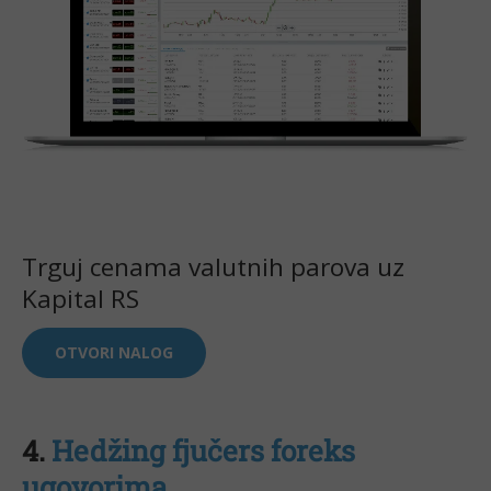
Trguj cenama valutnih parova uz
Kapital RS
OTVORI NALOG
4.
Hedžing fjučers foreks
ugovorima