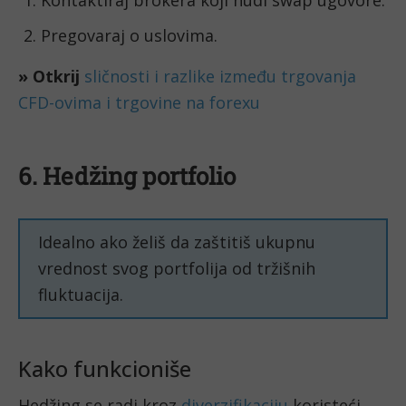
Pregovaraj o uslovima.
» Otkrij
sličnosti i razlike između trgovanja
CFD-ovima i trgovine na forexu
6. Hedžing portfolio
Idealno ako želiš da zaštitiš ukupnu
vrednost svog portfolija od tržišnih
fluktuacija.
Kako funkcioniše
Hedžing se radi kroz
diverzifikaciju
koristeći