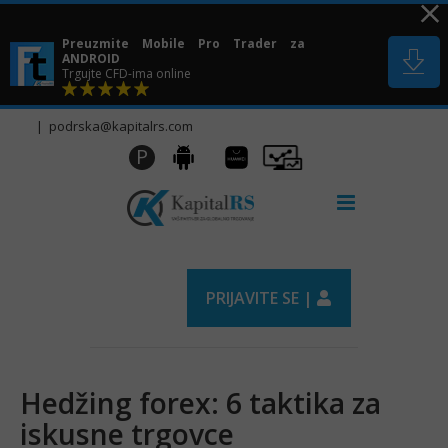
Skip
to
Preuzmite Mobile Pro Trader za
content
ANDROID
Trgujte CFD-ima online
|
podrska@kapitalrs.com
Huawei
Pro
P
Android
AppGallery
Trader
PRIJAVITE SE |
Hedžing forex: 6 taktika za
iskusne trgovce