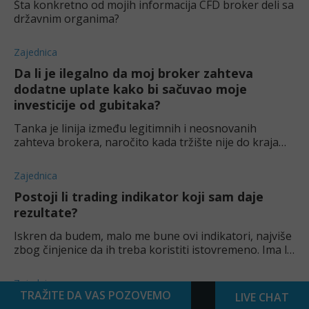
Šta konkretno od mojih informacija CFD broker deli sa
državnim organima?
Zajednica
Da li je ilegalno da moj broker zahteva
dodatne uplate kako bi sačuvao moje
investicije od gubitaka?
Tanka je linija između legitimnih i neosnovanih
zahteva brokera, naročito kada tržište nije do kraja
regulisano. Da li imate ideju šta činiti u ovoj situaciji?
Zajednica
Postoji li trading indikator koji sam daje
rezultate?
Iskren da budem, malo me bune ovi indikatori, najviše
zbog činjenice da ih treba koristiti istovremeno. Ima li
neki koji samostalno donosi profit?
Zajednica
TRAŽITE DA VAS POZOVEMO
LIVE CHAT
Da li AI modeli mogu da se prilagode