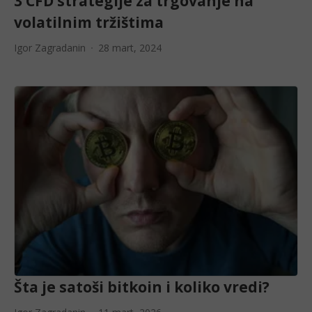
3 CFD strategije za trgovanje na
volatilnim tržištima
Igor Zagradanin
28 mart, 2024
Šta je satoši bitkoin i koliko vredi?