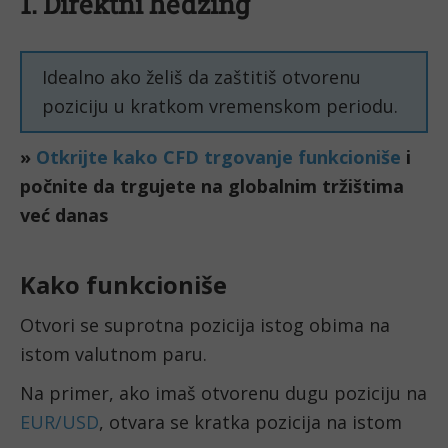
1. Direktni hedžing
Idealno ako želiš da zaštitiš otvorenu
poziciju u kratkom vremenskom periodu.
»
Otkrijte kako CFD trgovanje funkcioniše
i
počnite da trgujete na globalnim tržištima
već danas
Kako funkcioniše
Otvori se suprotna pozicija istog obima na
istom valutnom paru.
Na primer, ako imaš otvorenu dugu poziciju na
EUR/USD
, otvara se kratka pozicija na istom