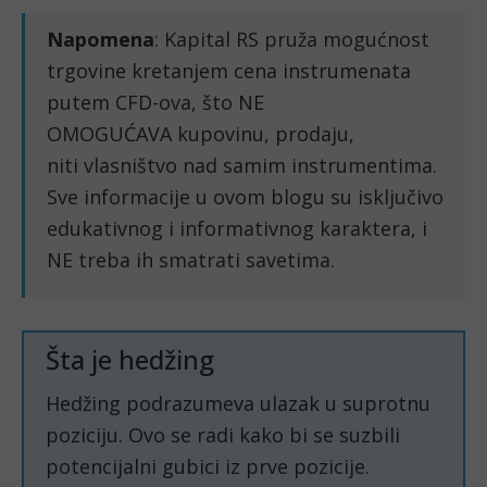
Napomena
: Kapital RS pruža mogućnost
trgovine kretanjem cena instrumenata
putem CFD-ova, što NE
OMOGUĆAVA kupovinu, prodaju,
niti vlasništvo nad samim instrumentima.
Sve informacije u ovom blogu su isključivo
edukativnog i informativnog karaktera, i
NE treba ih smatrati savetima.
Šta je hedžing
Hedžing podrazumeva ulazak u suprotnu
poziciju. Ovo se radi kako bi se suzbili
potencijalni gubici iz prve pozicije.