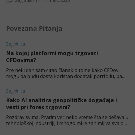
Igor Zagradanin
11 mart, 2026
Povezana Pitanja
Zajednica
Na kojoj platformi mogu trgovati
CFDovima?
Pre neki dan sam čitao članak o tome kako CFDovi
mogu da budu dosta koristan dodatak portfoliu, pa
me je zanimalo - da li je to uopšte moguće raditi kod
nas?
Zajednica
Kako AI analizira geopolitičke događaje i
vesti pri forex trgovini?
Pozdrav svima, Pratim već neko vreme šta se dešava u
tehnološkoj industriji, i mnogo mi je zanimljiva sva ova
priča oko AI softvera. Deluje mi dosta napredno,