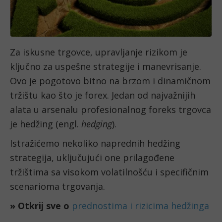
Za iskusne trgovce, upravljanje rizikom je
ključno za uspešne strategije i manevrisanje.
Ovo je pogotovo bitno na brzom i dinamičnom
tržištu kao što je forex. Jedan od najvažnijih
alata u arsenalu profesionalnog foreks trgovca
je hedžing (engl.
hedging
).
Istražićemo nekoliko naprednih hedžing
strategija, uključujući one prilagođene
tržištima sa visokom volatilnošću i specifičnim
scenarioma trgovanja.
» Otkrij sve o
prednostima i rizicima hedžinga