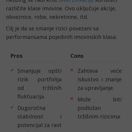
različite klase imovine. Ovo uključuje akcije,
obveznice, robe, nekretnine, itd.
Cilj je da se smanje rizici povezani sa
performansama pojedinih imovinskih klasa.
Pros
Cons
Smanjuje opšti
Zahteva veće
rizik portfolija
iskustvo i znanje
od tržišnih
za upravljanje.
fluktuacija.
Može biti
Dugoročna
podložan
stabilnost i
tržišnim rizicima.
potencijal za rast