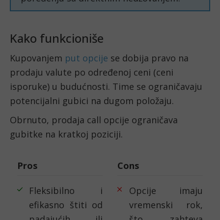
Kako funkcioniše
Kupovanjem
put opcije
se dobija pravo na
prodaju valute po određenoj ceni (ceni
isporuke) u budućnosti. Time se ograničavaju
potencijalni gubici na dugom položaju.
Obrnuto, prodaja call opcije ograničava
gubitke na kratkoj poziciji.
Pros
Cons
Fleksibilno i
Opcije imaju
efikasno štiti od
vremenski rok,
padajućih ili
što zahteva