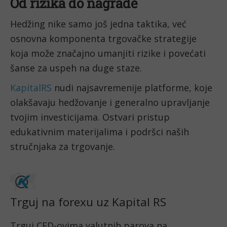
Od rizika do nagrade
Hedžing nike samo još jedna taktika, već
osnovna komponenta trgovačke strategije
koja može značajno umanjiti rizike i povećati
šanse za uspeh na duge staze.
KapitalRS
nudi najsavremenije platforme, koje
olakšavaju hedžovanje i generalno upravljanje
tvojim investicijama. Ostvari pristup
edukativnim materijalima i podršci naših
stručnjaka za trgovanje.
Trguj na forexu uz Kapital RS
Trguj CFD-ovima valutnih parova na