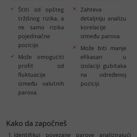
Štiti od opšteg
Zahteva
tržišnog rizika, a
detaljniju analizu
ne samo rizika
korelacije
pojedinačne
između parova.
pozicije.
Može biti manje
Može omogućiti
efikasan u
profit od
izolaciji gubitaka
fluktuacije
na određenoj
između valutnih
poziciji.
parova.
Kako da započneš
Identifikuj povezane parove analizirajući