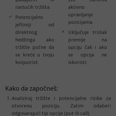
rastućih tržišta.
aktivno
upravljanje
Potencijalno
pozicijama.
jeftiniji od
direktnog
Uključuje trošak
hedžinga ako
premije na
tržište počne da
opciju čak i ako
se kreće u tvoju
se opcija ne
kvojuorist.
iskoristi.
Kako da započneš:
Analiziraj tržište i potencijalne rizike za
otvorenu poziciju. Zatim odaberi
odgovarajući tip opcije (put ili call).