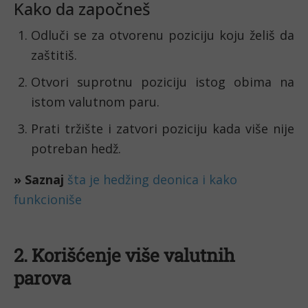
Kako da započneš
Odluči se za otvorenu poziciju koju želiš da
zaštitiš.
Otvori suprotnu poziciju istog obima na
istom valutnom paru.
Prati tržište i zatvori poziciju kada više nije
potreban hedž.
» Saznaj
šta je hedžing deonica i kako
funkcioniše
2. Korišćenje više valutnih
parova