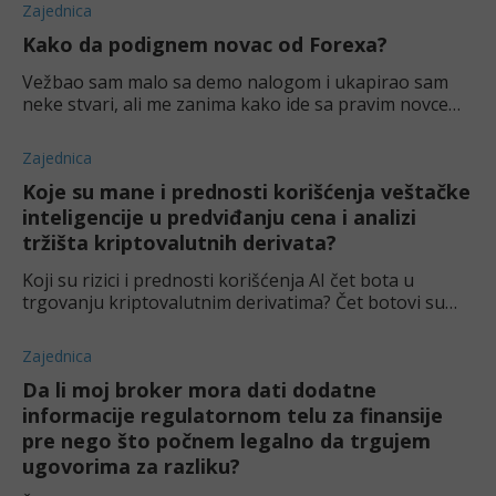
možda i previše. Vezano z
Zajednica
Kako da podignem novac od Forexa?
Vežbao sam malo sa demo nalogom i ukapirao sam
neke stvari, ali me zanima kako ide sa pravim novcem.
Da li je teško podići?
Zajednica
Koje su mane i prednosti korišćenja veštačke
inteligencije u predviđanju cena i analizi
tržišta kriptovalutnih derivata?
Koji su rizici i prednosti korišćenja AI čet bota u
trgovanju kriptovalutnim derivatima? Čet botovi su
prisutni već duže vreme i koristimo ih u svim sferama
života. Zanima me jesu li na
Zajednica
Da li moj broker mora dati dodatne
informacije regulatornom telu za finansije
pre nego što počnem legalno da trgujem
ugovorima za razliku?