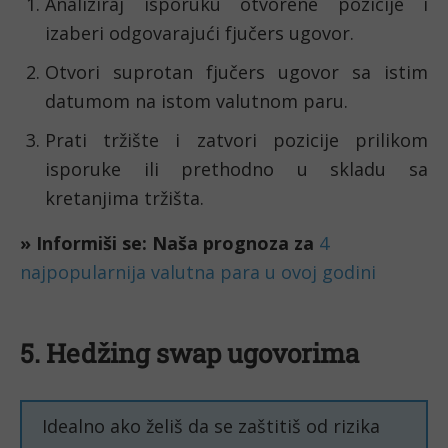
Analiziraj isporuku otvorene pozicije i
izaberi odgovarajući fjučers ugovor.
Otvori suprotan fjučers ugovor sa istim
datumom na istom valutnom paru.
Prati tržište i zatvori pozicije prilikom
isporuke ili prethodno u skladu sa
kretanjima tržišta.
» Informiši se: Naša prognoza za
4
najpopularnija valutna para u ovoj godini
5. Hedžing swap ugovorima
Idealno ako želiš da se zaštitiš od rizika