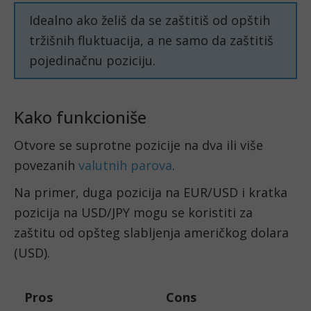
Idealno ako želiš da se zaštitiš od opštih
tržišnih fluktuacija, a ne samo da zaštitiš
pojedinačnu poziciju.
Kako funkcioniše
Otvore se suprotne pozicije na dva ili više
povezanih
valutnih parova
.
Na primer, duga pozicija na EUR/USD i kratka
pozicija na USD/JPY mogu se koristiti za
zaštitu od opšteg slabljenja američkog dolara
(USD).
Pros
Cons