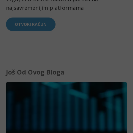
najsavremenijim platformama
OTVORI RAČUN
Još Od Ovog Bloga