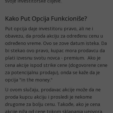
svoje investitorske ciljeve. 
Kako Put Opcija Funkcioniše?
Put opcija daje investitoru pravo, ali ne i 
obavezu, da proda akciju za određenu cenu u 
određeno vreme. Ovo se zove datum isteka. Da 
bi stekao ovo pravo, kupac mora prodavcu da 
plati izvesnu svotu novca - premium.  Ako je 
cena akcije ispod strike cene (dogovorene cene 
za potencijalnu prodaju), onda se kaže da je 
opcija "in the money."
U ovom slučaju, prodavac akcije može da ne 
proda kupcu akciju i prosledi je nekome 
drugome za bolju cenu. Takođe, ako je cena 
akcije niža od cene tokom sklapanja ugovora, 