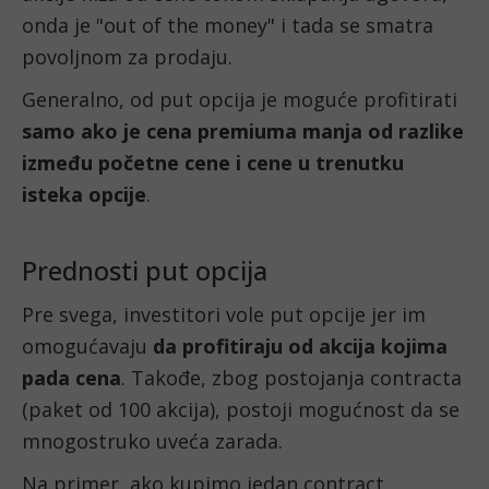
onda je "out of the money" i tada se smatra 
povoljnom za prodaju. 
Generalno, od put opcija je moguće profitirati 
samo ako je cena premiuma manja od razlike 
između početne cene i cene u trenutku 
isteka opcije
.  
Prednosti put opcija
Pre svega, investitori vole put opcije jer im 
omogućavaju 
da profitiraju od akcija kojima 
pada cena
. Takođe, zbog postojanja contracta 
(paket od 100 akcija), postoji mogućnost da se 
mnogostruko uveća zarada. 
Na primer, ako kupimo jedan contract 