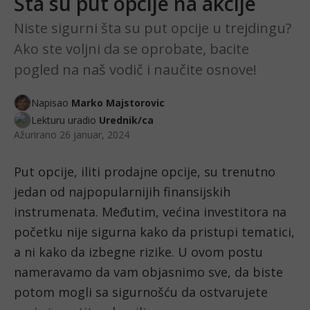
Šta su put opcije na akcije
Niste sigurni šta su put opcije u trejdingu?
Ako ste voljni da se oprobate, bacite
pogled na naš vodič i naučite osnove!
Napisao
Marko Majstorovic
Lekturu uradio
Urednik/ca
Ažurirano
26 januar, 2024
Put opcije, iliti prodajne opcije, su trenutno 
jedan od najpopularnijih finansijskih 
instrumenata. Međutim, većina investitora na 
početku nije sigurna kako da pristupi tematici, 
a ni kako da izbegne rizike. U ovom postu 
nameravamo da vam objasnimo sve, da biste 
potom mogli sa sigurnošću da ostvarujete 