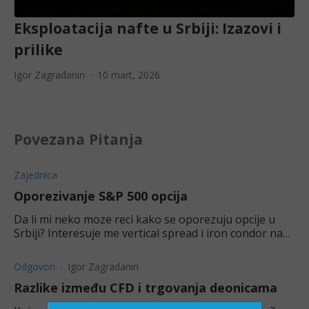
Eksploatacija nafte u Srbiji: Izazovi i
prilike
Igor Zagradanin
10 mart, 2026
Povezana Pitanja
Zajednica
Oporezivanje S&P 500 opcija
Da li mi neko moze reci kako se oporezuju opcije u
Srbiji? Interesuje me vertical spread i iron condor na
S&P 500. Da li se placene long opcije oduzimaju od
profita short opcija pa se o
Odgovori
Igor Zagradanin
Razlike između CFD i trgovanja deonicama