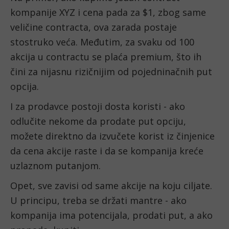
kompanije XYZ i cena pada za $1, zbog same 
veličine contracta, ova zarada postaje 
stostruko veća. Međutim, za svaku od 100 
akcija u contractu se plaća premium, što ih 
čini za nijasnu rizičnijim od pojedninačnih put 
opcija. 
I za prodavce postoji dosta koristi - ako 
odlučite nekome da prodate put opciju, 
možete direktno da izvučete korist iz činjenice 
da cena akcije raste i da se kompanija kreće 
uzlaznom putanjom.
Opet, sve zavisi od same akcije na koju ciljate. 
U principu, treba se držati mantre - ako 
kompanija ima potencijala, prodati put, a ako 