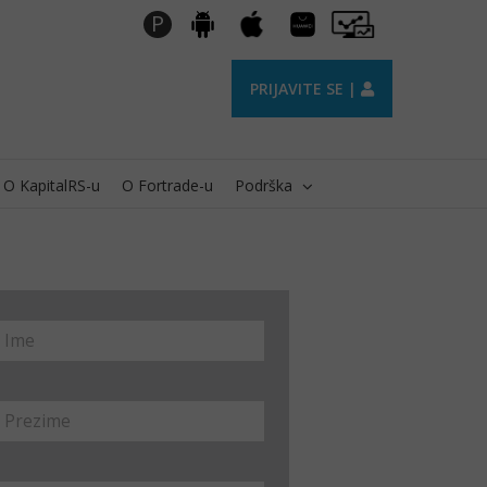
Huawei
Pro
P
Android
Apple
AppGallery
Trader
PRIJAVITE SE |
O KapitalRS-u
O Fortrade-u
Podrška