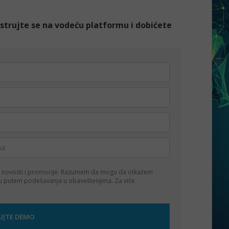
gistrujte se na vodeću platformu i dobićete
 novosti i promocije. Razumem da mogu da otkažem
ku putem podešavanja u obaveštenjima. Za više