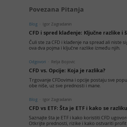
Povezana Pitanja
Blog
Igor Zagradanin
CFD i spred klađenje: Ključne razlike i š
Čuli ste za CFD i klađenje na spread ali niste 
ova dva pojma i ključne razlike između njih.
Odgovori
Relja Bojovic
CFD vs. Opcije: Koja je razlika?
Trgovanje CFDovima i opcije postaju sve popula
obe niše, uz sve prednosti i mane.
Blog
Igor Zagradanin
CFD vs ETF: Šta je ETF i kako se razli
Saznajte šta je ETF i kako koristiti CFD ugovo
Otkrijte prednosti, rizike i kako ostvariti prof