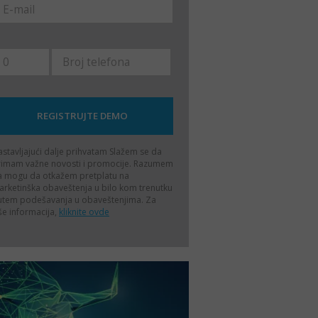
stavljajući dalje prihvatam
Slažem se da
rimam važne novosti i promocije. Razumem
a mogu da otkažem pretplatu na
rketinška obaveštenja u bilo kom trenutku
utem podešavanja u obaveštenjima. Za
še informacija,
kliknite ovde