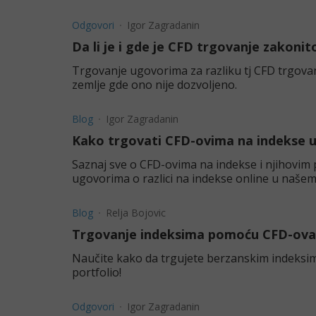
Odgovori
Igor Zagradanin
Da li je i gde je CFD trgovanje zakonit
Trgovanje ugovorima za razliku tj CFD trgovan
zemlje gde ono nije dozvoljeno.
Blog
Igor Zagradanin
Kako trgovati CFD-ovima na indekse u 
Saznaj sve o CFD-ovima na indekse i njihovim
ugovorima o razlici na indekse online u našem
Blog
Relja Bojovic
Trgovanje indeksima pomoću CFD-ova:
Naučite kako da trgujete berzanskim indeksi
portfolio!
Odgovori
Igor Zagradanin