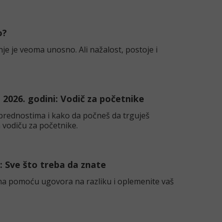
o?
je je veoma unosno. Ali nažalost, postoje i
2026. godini: Vodič za početnike
 prednostima i kako da počneš da trguješ
 vodiču za početnike.
 Sve što treba da znate
ma pomoću ugovora na razliku i oplemenite vaš