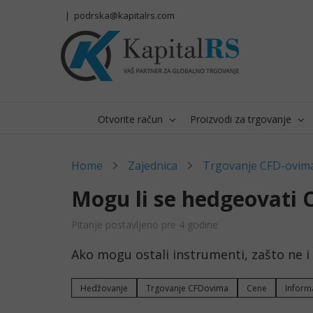
Skip
|
podrska@kapitalrs.com
to
content
Otvorite račun
Proizvodi za trgovanje
Home
Zajednica
Trgovanje CFD-ovim
Mogu li se hedgeovati 
Pitanje postavljeno pre 4 godine
Ako mogu ostali instrumenti, zašto ne i
Hedžovanje
Trgovanje CFDovima
Cene
Inform