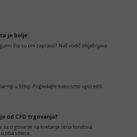
ta je bolje
sigurni šta su oni zapravo? Naš vodič objašnjava
rniji u Srbiji. Pogledajte kako smo uporedili
kuje od CFD trgovanja?
re za trgovanje na kretanje cena fondova.
it u oba smera.