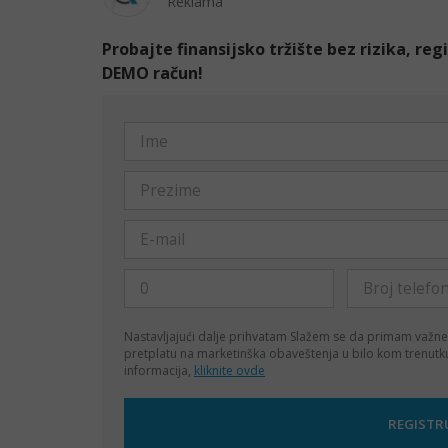
Reklama
Probajte finansijsko tržište bez rizika, re
DEMO račun!
Nastavljajući dalje prihvatam
Slažem se da primam važne
pretplatu na marketinška obaveštenja u bilo kom trenut
informacija,
kliknite ovde