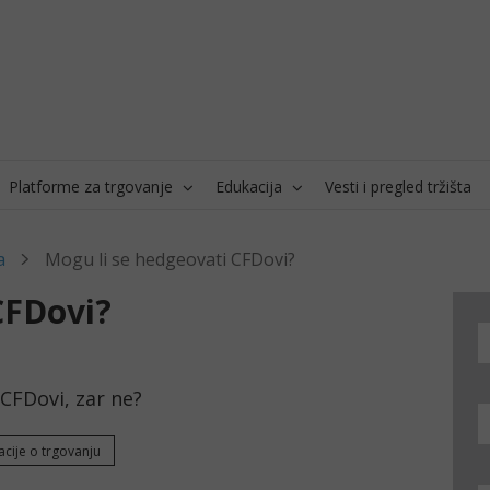
Platforme za trgovanje
Edukacija
Vesti i pregled tržišta
a
Mogu li se hedgeovati CFDovi?
CFDovi?
 CFDovi, zar ne?
acije o trgovanju