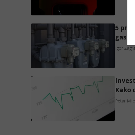
5 pre
gasom
Igor Zagr
Invest
Kako 
Petar Mil