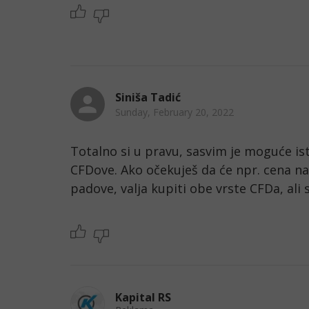
Siniša Tadić
Sunday, February 20, 2022
Totalno si u pravu, sasvim je moguće ist
CFDove. Ako očekuješ da će npr. cena naf
padove, valja kupiti obe vrste CFDa, ali 
Kapital RS