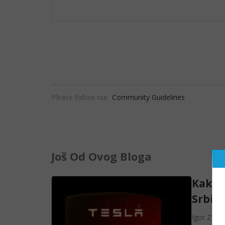
Please follow our
Community Guidelines
Još Od Ovog Bloga
Kako K
Srbiji
Igor Zagr