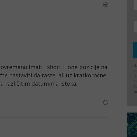
Na
ovremeno imati i short i long pozicije na 
p
te nastaviti da raste, ali uz kratkoročne 
d
ma
sa različitim datumima isteka. 
p
vi