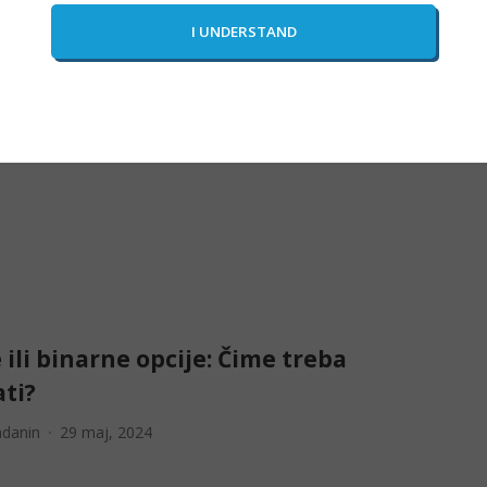
Poništi
POSTAVI
 ili binarne opcije: Čime treba
ti?
adanin
29 maj, 2024