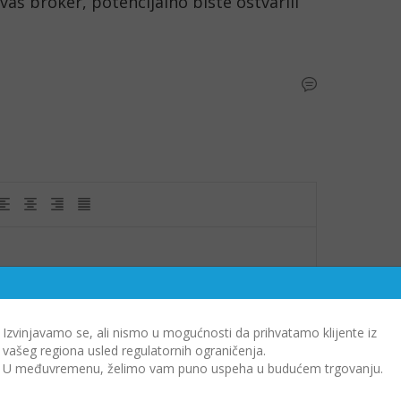
vaš broker, potencijalno biste ostvarili 
Izvinjavamo se, ali nismo u mogućnosti da prihvatamo klijente iz
vašeg regiona usled regulatornih ograničenja.
U međuvremenu, želimo vam puno uspeha u budućem trgovanju.