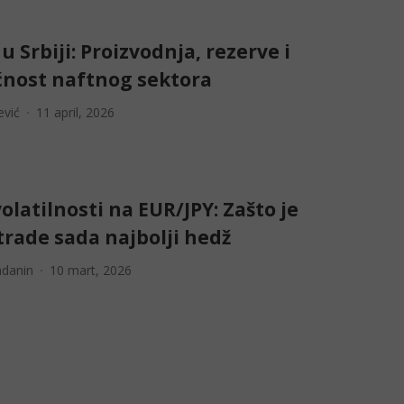
u Srbiji: Proizvodnja, rezerve i
nost naftnog sektora
ević
11 april, 2026
olatilnosti na EUR/JPY: Zašto je
trade sada najbolji hedž
adanin
10 mart, 2026