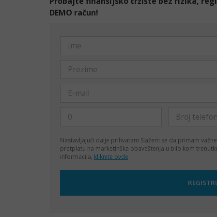
Probajte finansijsko tržište bez rizika, re
DEMO račun!
Nastavljajući dalje prihvatam
Slažem se da primam važne
pretplatu na marketinška obaveštenja u bilo kom trenut
informacija,
kliknite ovde