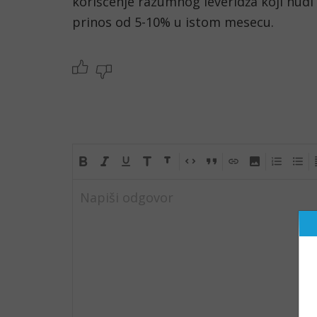
korišćenje razumnog leveridža koji nudi 
prinos od 5-10% u istom mesecu.
Napiši odgovor