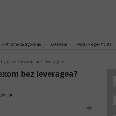
Platforme za trgovanje
Edukacija
Vesti i pregled tržišta
a trgujem Forexom bez leveragea?
rexom bez leveragea?
trgovanju