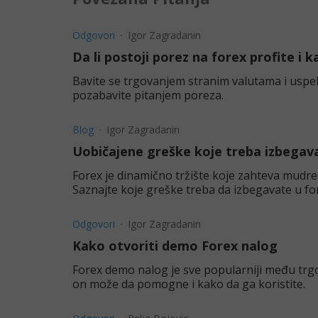
Odgovori
Igor Zagradanin
Da li postoji porez na forex profite i 
Bavite se trgovanjem stranim valutama i uspeli
pozabavite pitanjem poreza.
Blog
Igor Zagradanin
Uobičajene greške koje treba izbegava
Forex je dinamično tržište koje zahteva mudr
Saznajte koje greške treba da izbegavate u fo
Odgovori
Igor Zagradanin
Kako otvoriti demo Forex nalog
Forex demo nalog je sve popularniji među trg
on može da pomogne i kako da ga koristite.