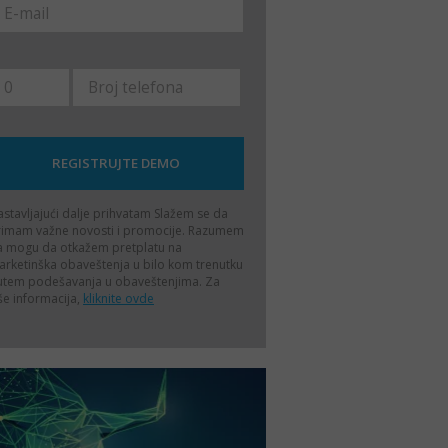
stavljajući dalje prihvatam
Slažem se da
rimam važne novosti i promocije. Razumem
a mogu da otkažem pretplatu na
rketinška obaveštenja u bilo kom trenutku
utem podešavanja u obaveštenjima. Za
še informacija,
kliknite ovde