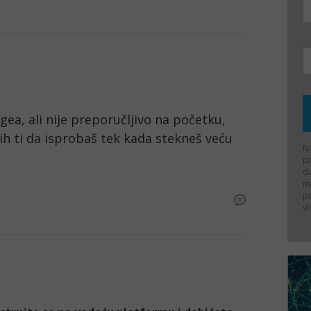
a, ali nije preporučljivo na početku, 
ih ti da isprobaš tek kada stekneš veću 
Na
p
d
ma
p
vi