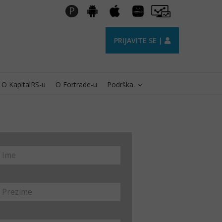
Huawei
Pro
P
Android
Apple
AppGallery
Trader
PRIJAVITE SE |
O KapitalRS-u
O Fortrade-u
Podrška