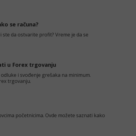
kako se računa?
 ste da ostvarite profit? Vreme je da se
ti u Forex trgovanju
e odluke i svođenje grešaka na minimum.
rex trgovanju.
ovcima početnicima. Ovde možete saznati kako