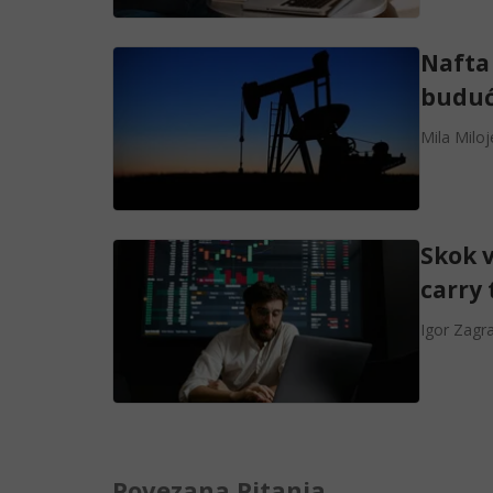
Nafta 
buduć
Mila Miloj
Skok v
carry 
Igor Zagr
Povezana Pitanja