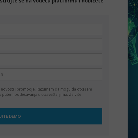
gistrujte se na vodeću platformu i dobićete
 novosti i promocije. Razumem da mogu da otkažem
ku putem podešavanja u obaveštenjima. Za više