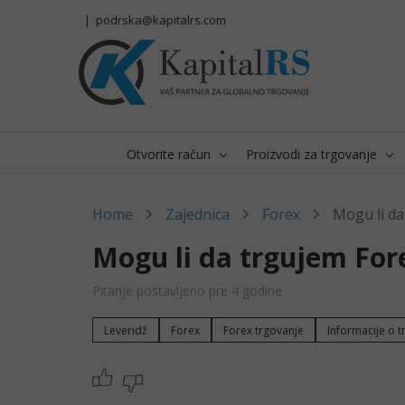
Skip
|
podrska@kapitalrs.com
to
content
Otvorite račun
Proizvodi za trgovanje
Home
Zajednica
Forex
Mogu li d
Mogu li da trgujem Fo
Pitanje postavljeno pre 4 godine
Leveridž
Forex
Forex trgovanje
Informacije o 