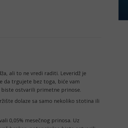
, ali to ne vredi raditi. Leveridž je 
e da trgujete bez toga, biće vam 
biste ostvarili primetne prinose.
ržište dolaze sa samo nekoliko stotina ili 
ivali 0,05% mesečnog prinosa. Uz 