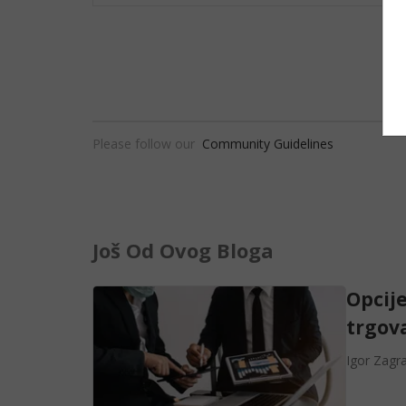
Please follow our
Community Guidelines
Još Od Ovog Bloga
Opcije
trgova
Igor Zagr