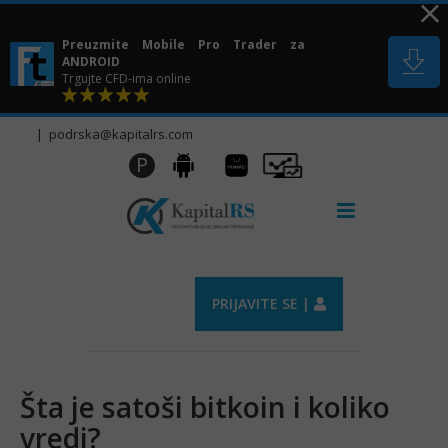
Skip
to
Preuzmite Mobile Pro Trader za
content
ANDROID
Trgujte CFD-ima online
|
podrska@kapitalrs.com
Huawei
Pro
P
Android
AppGallery
Trader
PRIJAVITE SE |
Šta je satoši bitkoin i koliko
vredi?