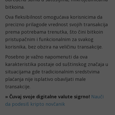
bitkoina.
Ova fleksibilnost omogućava korisnicima da
precizno prilagode vrednost svojih transakcija
prema potrebama trenutka, što čini bitkoin
pristupačnim i funkcionalnim za svakog
korisnika, bez obzira na veličinu transakcije.
Posebno je važno napomenuti da ova
karakteristika postaje od suštinskog značaja u
situacijama gde tradicionalnim sredstvima
plaćanja nije isplativo obavljati male
transakcije.
» Čuvaj svoje digitalne valute sigrno!
Nauči
da podesiš kripto novčanik