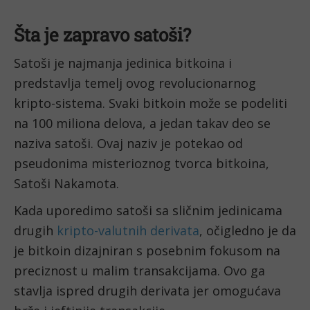
Šta je zapravo satoši?
Satoši je najmanja jedinica bitkoina i
predstavlja temelj ovog revolucionarnog
kripto-sistema. Svaki bitkoin može se podeliti
na 100 miliona delova, a jedan takav deo se
naziva satoši. Ovaj naziv je potekao od
pseudonima misterioznog tvorca bitkoina,
Satoši Nakamota.
Kada uporedimo satoši sa sličnim jedinicama
drugih
kripto-valutnih derivata
, očigledno je da
je bitkoin dizajniran s posebnim fokusom na
preciznost u malim transakcijama. Ovo ga
stavlja ispred drugih derivata jer omogućava