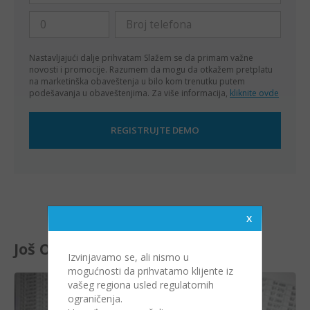
Nastavljajući dalje prihvatam
Slažem se da primam važne
novosti i promocije. Razumem da mogu da otkažem pretplatu
na marketinška obaveštenja u bilo kom trenutku putem
podešavanja u obaveštenjima. Za više informacija,
kliknite ovde
Još Od Ovog Bloga
Izvinjavamo se, ali nismo u
mogućnosti da prihvatamo klijente iz
vašeg regiona usled regulatornih
ograničenja.