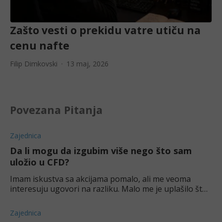
Zašto vesti o prekidu vatre utiču na
cenu nafte
Filip Dimkovski
13 maj, 2026
Povezana Pitanja
Zajednica
Da li mogu da izgubim više nego što sam
uložio u CFD?
Imam iskustva sa akcijama pomalo, ali me veoma
interesuju ugovori na razliku. Malo me je uplašilo što
svi pričaju kako su potencijalni gubici beskonačni. U
čemu je stvar tu?
Zajednica