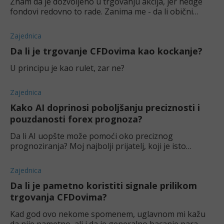
Znam da je dozvoljeno u trgovanju akcija, jer hedge
fondovi redovno to rade. Zanima me - da li obični
traderi mogu isto to u Forexu?
Zajednica
Da li je trgovanje CFDovima kao kockanje?
U principu je kao rulet, zar ne?
Zajednica
Kako AI doprinosi poboljšanju preciznosti i
pouzdanosti forex prognoza?
Da li AI uopšte može pomoći oko preciznog
prognoziranja? Moj najbolji prijatelj, koji je isto
iskusan trejder, kaže da može, ali ja sam pomalo
skeptičan. Mislim, ni ljudi ne mogu predvi
Zajednica
Da li je pametno koristiti signale prilikom
trgovanja CFDovima?
Kad god ovo nekome spomenem, uglavnom mi kažu