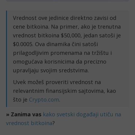
Vrednost ove jedinice direktno zavisi od
cene bitkoina. Na primer, ako je trenutna
vrednost bitkoina $50,000, jedan satoši je
$0.0005. Ova dinamika čini satoši
prilagodljivim promenama na tržištu i
omogućava korisnicima da precizno
upravljaju svojim sredstvima.
Uvek možeš proveriti vrednost na
relevantnim finansijskim sajtovima, kao
što je
Crypto.com
.
» Zanima vas
kako svetski događaji utiču na
vrednost bitkoina
?