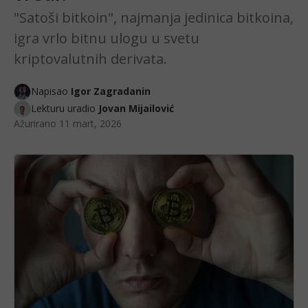
"Satoši bitkoin", najmanja jedinica bitkoina,
igra vrlo bitnu ulogu u svetu
kriptovalutnih derivata.
Napisao
Igor Zagradanin
Lekturu uradio
Jovan Mijailović
Ažurirano
11 mart, 2026