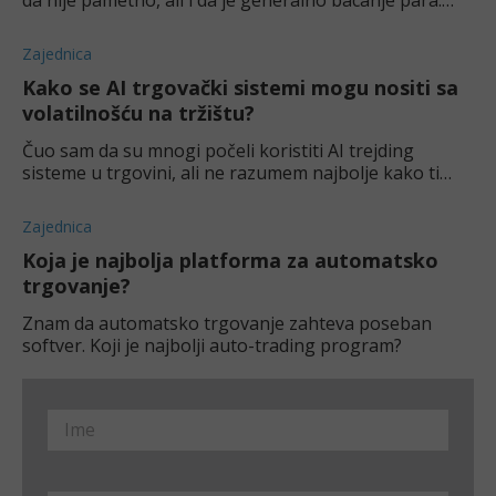
da nije pametno, ali i da je generalno bacanje para.
Zašto ljudi imaju ovako negativno mišljenje? Koje su
uopšte koristi od trading signala
Zajednica
Kako se AI trgovački sistemi mogu nositi sa
volatilnošću na tržištu?
Čuo sam da su mnogi počeli koristiti AI trejding
sisteme u trgovini, ali ne razumem najbolje kako ti
sistemi funkcionišu. Kako se oni mogu nositi sa
promenjivim, tj. volatilnim tržištem
Zajednica
Koja je najbolja platforma za automatsko
trgovanje?
Znam da automatsko trgovanje zahteva poseban
softver. Koji je najbolji auto-trading program?