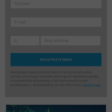
Nastavljajući dalje prihvatam
Slažem se da primam važne
novosti i promocije. Razumem da mogu da otkažem pretplatu
na marketinška obaveštenja u bilo kom trenutku putem
podešavanja u obaveštenjima. Za više informacija,
kliknite ovde