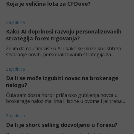
Koja je veličina lota za CFDove?
Zajednica
Kako AI doprinosi razvoju personalizovanih
strategija forex trgovanja?
Želim da naučim više o AI i kako se može koristiti za
stvaranje novih, personalizovanih strategija za
trejdovanje. Da li mi možete reći više o ulozi AI u toj
sferi forex trgovine?
Zajednica
Da li se može izgubiti novac na brokerage
nalogu?
Čula sam dosta horor priča oko gubljenja novca u
brokerage nalozima. Ima li istine u ovome i jel treba
nečega da se pazim?
Zajednica
Da li je short selling dozvoljeno u Forexu?