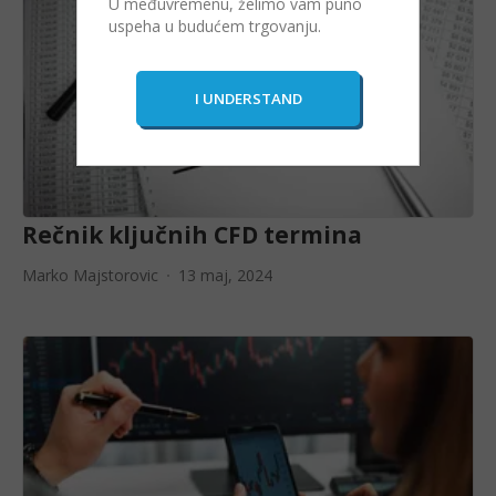
U međuvremenu, želimo vam puno
uspeha u budućem trgovanju.
Rečnik ključnih CFD termina
Marko Majstorovic
13 maj, 2024