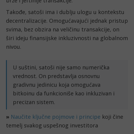
brže i jeftinije transakcije.
Takođe, satoši ima i dublju ulogu u kontekstu
decentralizacije. Omogućavajući jednak pristup
svima, bez obzira na veličinu transakcije, on
širi ideju finansijske inkluzivnosti na globalnom
nivou.
U suštini, satoši nije samo numerička
vrednost. On predstavlja osnovnu
gradivnu jedinicu koja omogućava
bitkoinu da funkcioniše kao inkluzivan i
precizan sistem.
»
Naučite ključne pojmove i principe
koji čine
temelj svakog uspešnog investitora