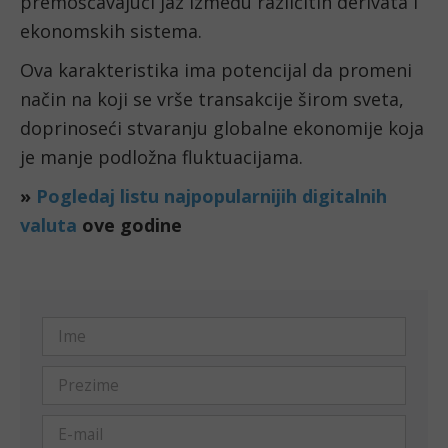
premošćavajući jaz između različitih derivata i
ekonomskih sistema.
Ova karakteristika ima potencijal da promeni
način na koji se vrše transakcije širom sveta,
doprinoseći stvaranju globalne ekonomije koja
je manje podložna fluktuacijama.
»
Pogledaj listu najpopularnijih digitalnih
valuta
ove godine