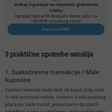
3 praktične upotrebe satošija
1. Svakodnevne transakcije / Male
kupovine
Zamisli trenutak kada želiš da kupiš šolju kafe
ili neki proizvod online. Umesto tradicionalnog
plaćanja, sada možeš jednostavno da platiš
određenu sumu u satošijima, mikrojedinicama