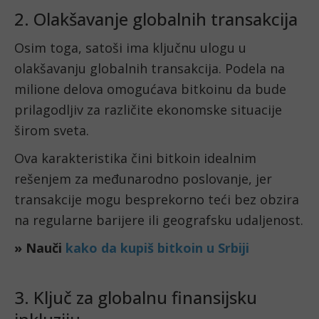
2. Olakšavanje globalnih transakcija
Osim toga, satoši ima ključnu ulogu u
olakšavanju globalnih transakcija. Podela na
milione delova omogućava bitkoinu da bude
prilagodljiv za različite ekonomske situacije
širom sveta.
Ova karakteristika čini bitkoin idealnim
rešenjem za međunarodno poslovanje, jer
transakcije mogu besprekorno teći bez obzira
na regularne barijere ili geografsku udaljenost.
» Nauči
kako da kupiš bitkoin u Srbiji
3. Ključ za globalnu finansijsku