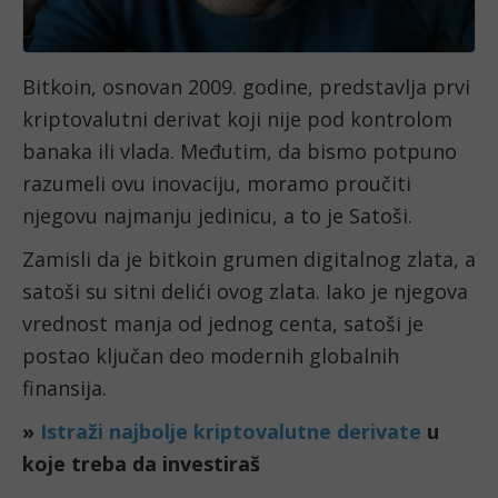
Bitkoin, osnovan 2009. godine, predstavlja prvi
kriptovalutni derivat koji nije pod kontrolom
banaka ili vlada. Međutim, da bismo potpuno
razumeli ovu inovaciju, moramo proučiti
njegovu najmanju jedinicu, a to je Satoši.
Zamisli da je bitkoin grumen digitalnog zlata, a
satoši su sitni delići ovog zlata. Iako je njegova
vrednost manja od jednog centa, satoši je
postao ključan deo modernih globalnih
finansija.
»
Istraži najbolje kriptovalutne derivate
u
koje treba da investiraš