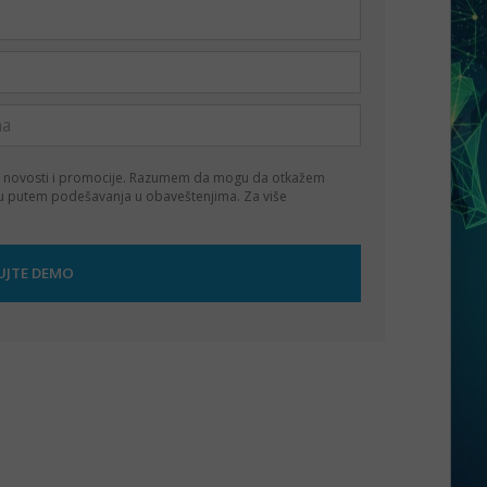
 novosti i promocije. Razumem da mogu da otkažem
ku putem podešavanja u obaveštenjima. Za više