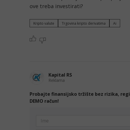
ove treba investirati?
Kripto valute
Trgovina kripto derivatima
Ai
Kapital RS
Reklama
Probajte finansijsko tržište bez rizika, re
DEMO račun!