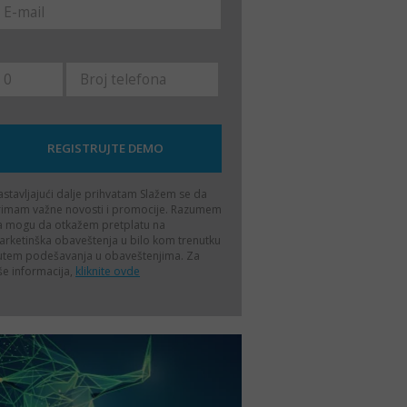
stavljajući dalje prihvatam
Slažem se da
rimam važne novosti i promocije. Razumem
a mogu da otkažem pretplatu na
rketinška obaveštenja u bilo kom trenutku
utem podešavanja u obaveštenjima. Za
še informacija,
kliknite ovde