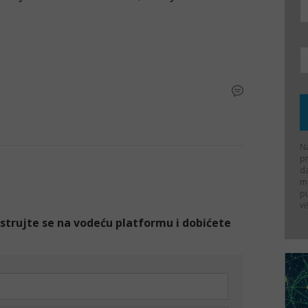
Na
p
d
ma
p
vi
gistrujte se na vodeću platformu i dobićete