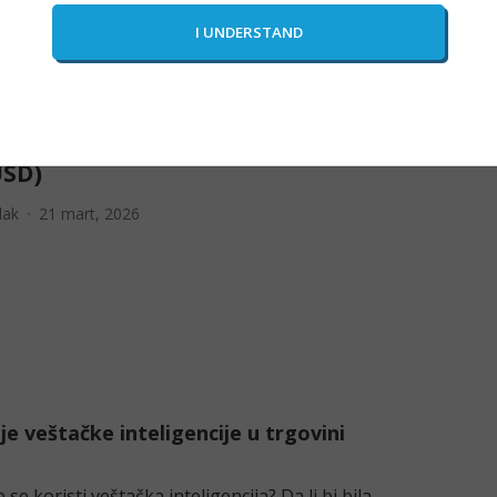
 centralne banke kupuju zlato
kada pre (i šta to znači za
SD)
lak
21 mart, 2026
je veštačke inteligencije u trgovini
e koristi veštačka inteligencija? Da li bi bila