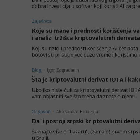
dobra investicija u softver koji koristi AI za p
Zajednica
Koje su mane i prednosti korišćenja ve
i analizi tržišta kriptovalutnih derivat
Koji su rizici i prednosti korišćenja AI čet bo
botovi su prisutni već duže vreme i koristimo i
primen
Blog
Igor Zagradanin
Šta je kriptovalutni derivat IOTA i ka
Ukoliko niste čuli za kriptovalutni derivat IOTA
vam objasniti sve što treba da znate o njemu.
Odgovori
Aleksandar Hrubenja
Da li postoji srpski kriptovalutni deriv
Saznajte više o "Lazaru", (zamalo) prvom srpsk
u Srbiji.