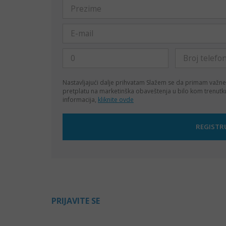
Nastavljajući dalje prihvatam
Slažem se da primam važne
pretplatu na marketinška obaveštenja u bilo kom trenut
informacija,
kliknite ovde
PRIJAVITE SE