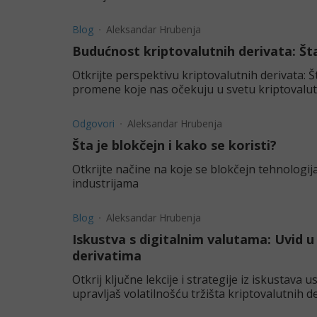
Blog
Aleksandar Hrubenja
Budućnost kriptovalutnih derivata: Št
Otkrijte perspektivu kriptovalutnih derivata:
promene koje nas očekuju u svetu kriptovalutn
Odgovori
Aleksandar Hrubenja
Šta je blokčejn i kako se koristi?
Otkrijte načine na koje se blokčejn tehnologija
industrijama
Blog
Aleksandar Hrubenja
Iskustva s digitalnim valutama: Uvid 
derivatima
Otkrij ključne lekcije i strategije iz iskustava
upravljaš volatilnošću tržišta kriptovalutnih de