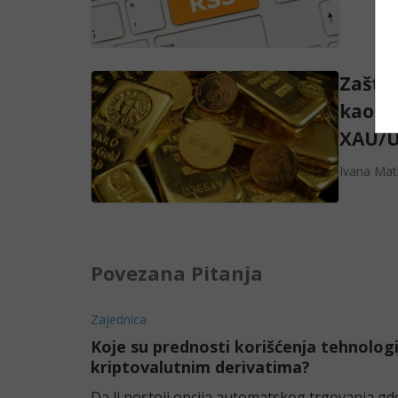
Zašto
kao ni
XAU/U
Ivana Mat
Povezana Pitanja
Zajednica
Koje su prednosti korišćenja tehnologi
kriptovalutnim derivatima?
Da li postoji opcija automatskog trgovanja gde s