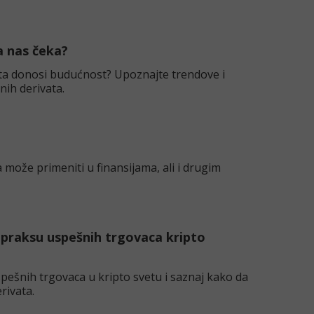
a nas čeka?
 Šta donosi budućnost? Upoznajte trendove i
ih derivata.
 može primeniti u finansijama, ali i drugim
u praksu uspešnih trgovaca kripto
 uspešnih trgovaca u kripto svetu i saznaj kako da
rivata.