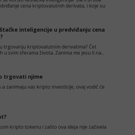
redviđanje cena kriptovalutnih derivata, i koje su
štačke inteligencije u predviđanju cena
a?
ta u trgovanju kriptovalutnim derivatima? Čet
h u svim sferama života. Zanima me jesu li našli
ko trgovati njime
 a zanimaju vas kripto investicije, ovaj vodič će
at?
om kripto tokenu i zašto ova ideja nije zaživela