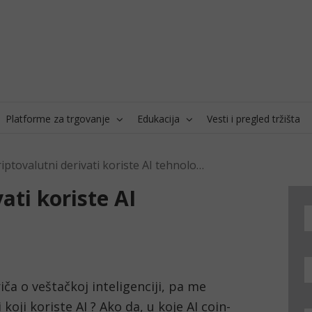
Platforme za trgovanje
Edukacija
Vesti i pregled tržišta
Da li kriptovalutni derivati koriste AI tehnologiju?
vati koriste AI
ča o veštačkoj inteligenciji, pa me 
koji koriste AI ? Ako da, u koje AI coin-