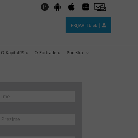
Huawei
Pro
P
Android
Apple
AppGallery
Trader
PRIJAVITE SE |
O KapitalRS-u
O Fortrade-u
Podrška