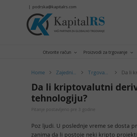
Skip
|
podrska@kapitalrs.com
to
content
Otvorite račun
Proizvodi za trgovanje
Home
Zajednica
Trgovanje
Da li kriptovalutni deri
tehnologiju?
Pitanje postavljeno pre 3 godine
Poz ljudi. U poslednje vreme se dosta pri
zanima da li postoje neki kripto projekti 