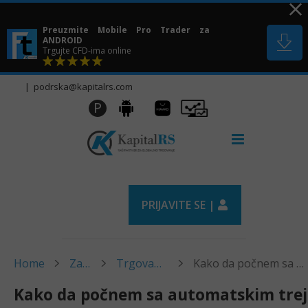
Skip
to
Preuzmite Mobile Pro Trader za
content
ANDROID
Trgujte CFD-ima online
|
podrska@kapitalrs.com
Huawei
Pro
P
Android
AppGallery
Trader
PRIJAVITE SE |
Home
Zajednica
Trgovanje Sirovinama
Kako da počnem sa automatskim trejdovanjem?
Kako da počnem sa automatskim tre