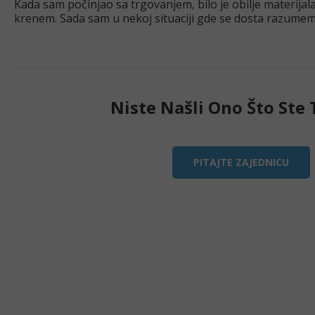
Kada sam počinjao sa trgovanjem, bilo je obilje materijal
krenem. Sada sam u nekoj situaciji gde se dosta razumem, a
prostora za napredovanje, sa
Niste Našli Ono Što Ste T
PITAJTE ZAJEDNICU