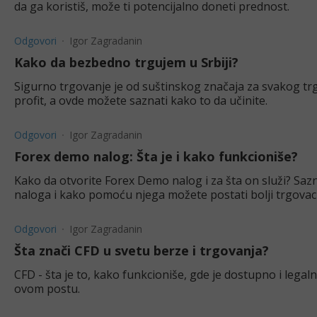
da ga koristiš, može ti potencijalno doneti prednost.
Odgovori
Igor Zagradanin
Kako da bezbedno trgujem u Srbiji?
Sigurno trgovanje je od suštinskog značaja za svakog trgo
profit, a ovde možete saznati kako to da učinite.
Odgovori
Igor Zagradanin
Forex demo nalog: Šta je i kako funkcioniše?
Kako da otvorite Forex Demo nalog i za šta on služi? Saz
naloga i kako pomoću njega možete postati bolji trgovac 
Odgovori
Igor Zagradanin
Šta znači CFD u svetu berze i trgovanja?
CFD - šta je to, kako funkcioniše, gde je dostupno i legal
ovom postu.