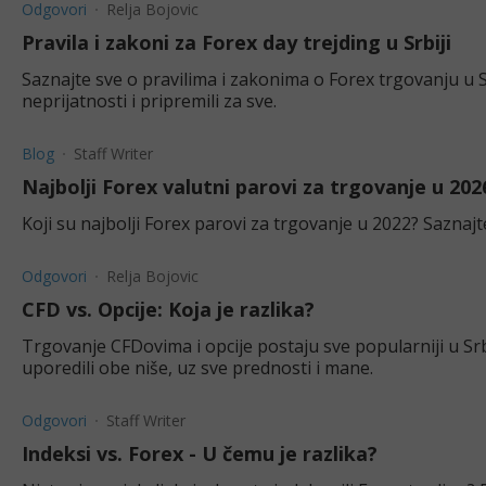
Odgovori
Relja Bojovic
Pravila i zakoni za Forex day trejding u Srbiji
Saznajte sve o pravilima i zakonima o Forex trgovanju u Srb
neprijatnosti i pripremili za sve.
Blog
Staff Writer
Najbolji Forex valutni parovi za trgovanje u 202
Koji su najbolji Forex parovi za trgovanje u 2022? Saznajt
Odgovori
Relja Bojovic
CFD vs. Opcije: Koja je razlika?
Trgovanje CFDovima i opcije postaju sve popularniji u Sr
uporedili obe niše, uz sve prednosti i mane.
Odgovori
Staff Writer
Indeksi vs. Forex - U čemu je razlika?