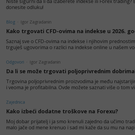
Niste sigurni da li da izaberete indekse ili Forex trading?
donesite odluku!
Blog
Igor Zagradanin
Kako trgovati CFD-ovima na indekse u 2026. god
Saznaj sve o CFD-ovima na indekse i njihovim prednostim
trguješ ugovorima o razlici na indekse online u našem vo
Odgovori
Igor Zagradanin
Da li se može trgovati poljoprivrednim dobrima
Trgovina poljoprivrednim proizvodima je među najstarijim
i veoma je profitabilna. Ovde možete saznati više o tom v
Zajednica
Kako izbeći dodatne troškove na Forexu?
Moj dobar prijatelj i ja smo krenuli zajedno da učimo tra
malo jače od mene krenuo i sad mi kaže da su mu na naplatu
Pošto tek učim teoriju, zanima