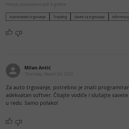
Pitanje postavljeno pre 4 godine
Automatsko trgovanje
Trejding
Saveti za trgovanje
Informacij
Milan Antić
Thursday, March 03, 2022
Za auto trgovanje, potrebno je znati programiranje
adekvatan softver. Čitajte vodiče i slušajte savete 
u redu. Samo polako!