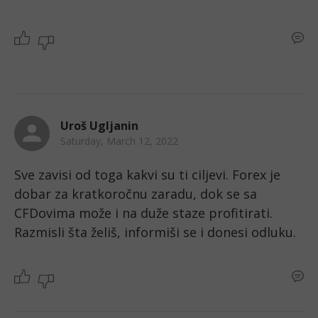
Uroš Ugljanin
Saturday, March 12, 2022
Sve zavisi od toga kakvi su ti ciljevi. Forex je 
dobar za kratkoročnu zaradu, dok se sa 
CFDovima može i na duže staze profitirati. 
Razmisli šta želiš, informiši se i donesi odluku. 