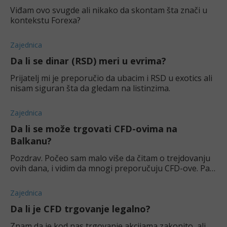
Viđam ovo svugde ali nikako da skontam šta znači u
kontekstu Forexa?
Zajednica
Da li se dinar (RSD) meri u evrima?
Prijatelj mi je preporučio da ubacim i RSD u exotics ali
nisam siguran šta da gledam na listinzima.
Zajednica
Da li se može trgovati CFD-ovima na
Balkanu?
Pozdrav. Počeo sam malo više da čitam o trejdovanju
ovih dana, i vidim da mnogi preporučuju CFD-ove. Pa
me zanima da li je trgovina CFD-ovima uopšte moguća
na Balkanu? Da li postoje neka pravila
Zajednica
Da li je CFD trgovanje legalno?
Znam da je kod nas trgovanje akcijama zakonito, ali