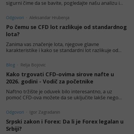
sigurni čime da se bavite, pogledajte našu analizu i
upoznajte se sa materijom.
Odgovori
Aleksandar Hrubenja
Po čemu se CFD lot razlikuje od standardnog
lota?
Zanima vas značenje lota, njegove glavne
karakteristike i kako se standardni lot razlikuje od
CFD lota? Saznajte više o tome u ovom tekstu.
Blog
Relja Bojovic
Kako trgovati CFD-ovima sirove nafte u
2026. godini - Vodič za početnike
Naftno tržište je oduvek bilo interesantno, a uz
pomoć CFD-ova možete da se uključite lakše nego
ikada. Pogledajte naš vodič da savladate trgovanje
naftom.
Odgovori
Igor Zagradanin
Srpski zakon i Forex: Da li je Forex legalan u
Srbiji?