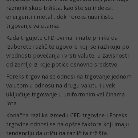
raznolik skup tržišta, kao što su indeksi, 
energenti i metali, dok Foreks nudi čisto 
trgovanje valutama.
Kada trgujete CFD-ovima, imate priliku da 
izaberete različite ugovore koji se razlikuju po 
vrednosti povećanja i vrsti valute, u zavisnosti 
od zemlje iz koje potiče osnovno sredstvo.
Foreks trgovina se odnosi na trgovanje jednom 
valutom u odnosu na drugu valutu i ​​uvek 
uključuje trgovanje u uniformnim veličinama 
lota.
Konačna razlika između CFD trgovine i Foreks 
trgovine odnosi se na opšte faktore koji imaju 
tendenciju da utiču na različita tržišta.