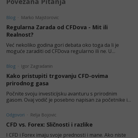
Povezana Pitanja
Blog
Marko Majstorovic
Regularna Zarada od CFDova - Mit ili
Realnost?
Već nekoliko godina gori debata oko toga da li je
moguće zaraditi od CFDova regularno ili ne. U
današnjem članku KapitalRS istražuje upravo to.
Blog
Igor Zagradanin
Kako pristupiti trgovanju CFD-ovima
prirodnog gasa
Počnite svoju investicijsku avanturu s prirodnim
gasom. Ovaj vodič je posebno napisan za početnike i
objašnjava kako sigurno započeti s CFD trgovanjem.
Odgovori
Relja Bojovic
CFD vs. Forex: Sličnosti i razlike
I CFD i Forex imaju svoje prednosti i mane. Ako niste