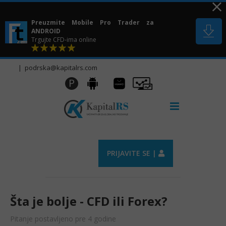
Skip
to
Preuzmite Mobile Pro Trader za
content
ANDROID
Trgujte CFD-ima online
|
podrska@kapitalrs.com
Huawei
Pro
P
Android
AppGallery
Trader
PRIJAVITE SE |
Šta je bolje - CFD ili Forex?
Pitanje postavljeno pre 4 godine