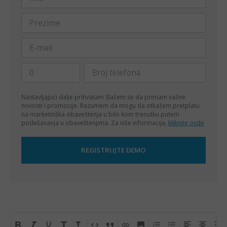
Nastavljajući dalje prihvatam
Slažem se da primam važne
novosti i promocije. Razumem da mogu da otkažem pretplatu
na marketinška obaveštenja u bilo kom trenutku putem
podešavanja u obaveštenjima. Za više informacija,
kliknite ovde