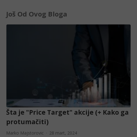
Još Od Ovog Bloga
Šta je "Price Target" akcije (+ Kako ga
protumačiti)
Marko Majstorovic
28 mart, 2024