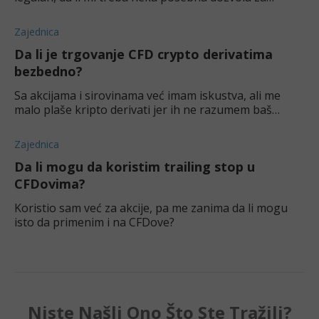
trejdovanje? Na internetu nalazim svašta, od toga da
je sve prevara i navlakuša do toga da je sv
Zajednica
Da li je trgovanje CFD crypto derivatima
bezbedno?
Sa akcijama i sirovinama već imam iskustva, ali me
malo plaše kripto derivati jer ih ne razumem baš
najbolje. Jel dobra ideja da trgujem CFD crypto
derivatima uopšte?
Zajednica
Da li mogu da koristim trailing stop u
CFDovima?
Koristio sam već za akcije, pa me zanima da li mogu
isto da primenim i na CFDove?
Niste Našli Ono Što Ste Tražili?