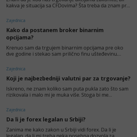
kakva je situacija sa CFDovima? Šta treba da znam pre
nego što počnem?
Zajednica
Kako da postanem broker binarnim
opcijama?
Krenuo sam da trgujem binarnim opcijama pre oko
dve godine i stekao sam prilično finu ušteđevinu.
Nekoliko prijatelja i ja smo diskutovali oko otvaranja
naše platforme. Dal je ovo moguće? Jel' re
Zajednica
Koji je najbezbedniji valutni par za trgovanje?
Iskreno, ne znam koliko sam puta pukla zato što sam
rizikovala i malo mi je muka više. Stoga bi me
zanimalo, koji par biste vi preporučili kao
najbezbedniji. Šta je za vas funkcionisalo?
Zajednica
Da li je forex legalan u Srbiji?
Zanima me kako zakon u Srbiji vidi forex. Da li je
legalan, da li mi treba neka posebna dozvola za