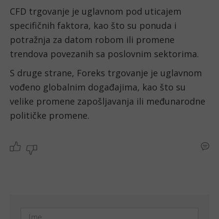
CFD trgovanje je uglavnom pod uticajem 
specifičnih faktora, kao što su ponuda i 
potražnja za datom robom ili promene 
trendova povezanih sa poslovnim sektorima.
S druge strane, Foreks trgovanje je uglavnom 
vođeno globalnim događajima, kao što su 
velike promene zapošljavanja ili međunarodne 
političke promene.