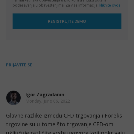
na marketinška obaveštenja u bilo kom trenutku putem
podešavanja u obaveštenjima. Za više informacija,
kliknite ovde
PRIJAVITE SE
Igor Zagradanin
Monday, June 06, 2022
Glavne razlike između CFD trgovanja i Foreks 
trgovine su u tome što trgovanje CFD-om 
uključuje različite vrste ugovora koji pokrivaju 