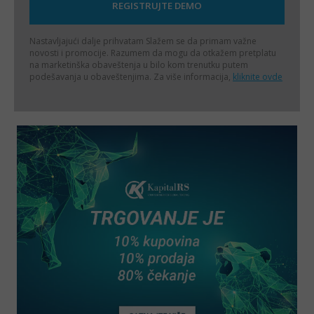
Nastavljajući dalje prihvatam
Slažem se da primam važne
novosti i promocije. Razumem da mogu da otkažem pretplatu
na marketinška obaveštenja u bilo kom trenutku putem
podešavanja u obaveštenjima. Za više informacija,
kliknite ovde