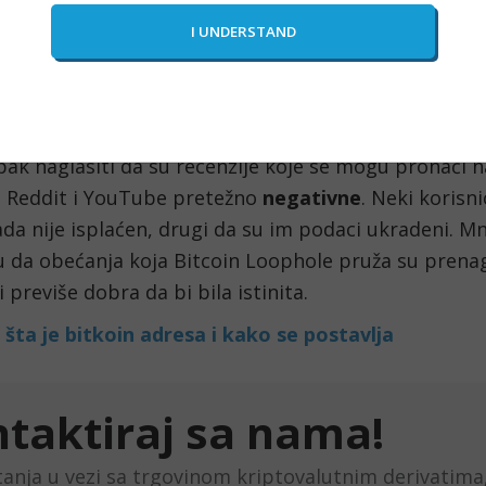
zazova prilikom analize korisničkih recenzija jeste r
h recenzija od promovisanog sadržaja. Promotivni ma
 prikazani kao stvarna korisnička iskustva, što dod
nošenja informisanih odluka.
ak naglasiti da su recenzije koje se mogu pronaći
u Reddit i YouTube pretežno
negativne
. Neki korisni
da nije isplaćen, drugi da su im podaci ukradeni. M
 da obećanja koja Bitcoin Loophole pruža su prenag
i previše dobra da bi bila istinita.
e
šta je bitkoin adresa i kako se postavlja