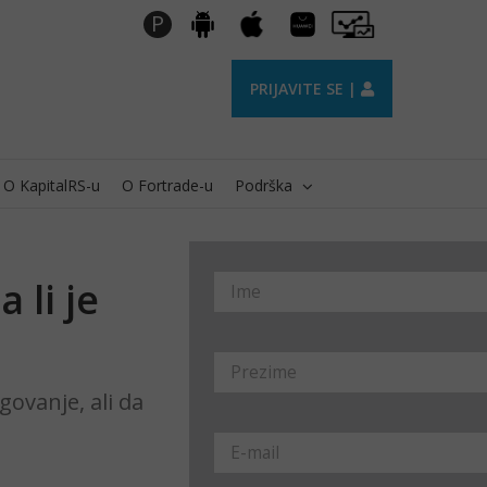
Huawei
Pro
P
Android
Apple
AppGallery
Trader
PRIJAVITE SE |
O KapitalRS-u
O Fortrade-u
Podrška
 li je
govanje, ali da