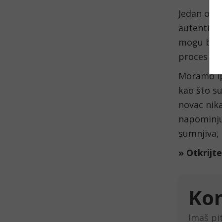
Jedan od i
autentični
mogu biti
proces do
Moramo ip
kao što s
novac nika
napominju
sumnjiva, 
» Otkrijt