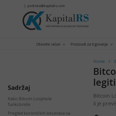
Skip
|
podrska@kapitalrs.com
to
content
Otvorite račun
Proizvodi za trgovanje
Home
Bitco
legit
Sadržaj
Bitcoin L
Kako Bitcoin Loophole
li je prev
funkcioniše
Pregled korisničkih iskustava sa