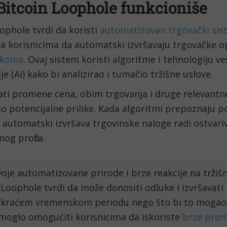
Bitcoin Loophole funkcioniše
ophole tvrdi da koristi
automatizovan trgovački si
 korisnicima da automatski izvršavaju trgovačke op
tkoina
. Ovaj sistem koristi algoritme i tehnologiju v
ije (AI) kako bi analizirao i tumačio tržišne uslove.
ati promene cena, obim trgovanja i druge relevantn
vao potencijalne prilike. Kada algoritmi prepoznaju p
 automatski izvršava trgovinske naloge radi ostvari
nog profita.
oje automatizovane prirode i brze reakcije na trži
 Loophole tvrdi da može donositi odluke i izvršavati
kraćem vremenskom periodu nego što bi to mogao č
moglo omogućiti korisnicima da iskoriste
brze pro