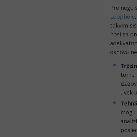
Pre nego 
Loophole
takvim si
nosi sa pr
adekvatnog
osnovu ner
Tržiš
tome 
izazov
uvek 
Tehni
mogu 
anali
posled