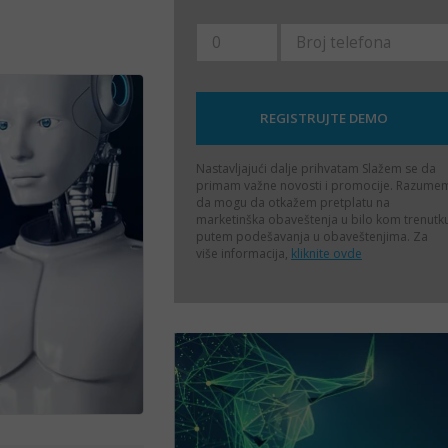
Nastavljajući dalje prihvatam
Slažem se da
primam važne novosti i promocije. Razume
da mogu da otkažem pretplatu na
marketinška obaveštenja u bilo kom trenutk
putem podešavanja u obaveštenjima. Za
više informacija,
kliknite ovde