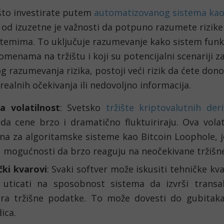
što investirate putem
automatizovanog sistema kao
, od izuzetne je važnosti da potpuno razumete rizik
stemima. To uključuje razumevanje kako sistem funk
omenama na tržištu i koji su potencijalni scenariji z
 razumevanja rizika, postoji veći rizik da ćete dono
ealnih očekivanja ili nedovoljno informacija.
na volatilnost
: Svetsko
tržište kriptovalutnih der
da cene brzo i dramatično fluktuiriraju. Ova volat
na za algoritamske sisteme kao Bitcoin Loophole, j
u mogućnosti da brzo reaguju na neočekivane tržiš
čki kvarovi
: Svaki softver može iskusiti tehničke kv
uticati na sposobnost sistema da izvrši transakc
zira tržišne podatke. To može dovesti do gubitaka 
ica.