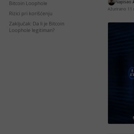
Napisao 
Bitcoin Loophole
Ažurirano
11 
Rizici pri korišćenju
Zaključak: Da li je Bitcoin
Loophole legitiman?