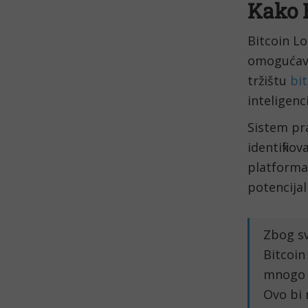
Kako 
Bitcoin Lo
omogućava
tržištu
bi
inteligenc
Sistem pr
identifiko
platforma
potencijal
Zbog sv
Bitcoin
mnogo 
Ovo bi 