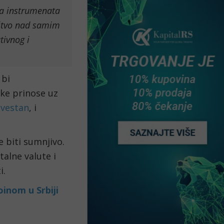
na instrumenata
ištvo nad samim
tivnog i
 bi
ke prinose uz
izvestan
, i
 biti sumnjivo.
talne valute i
i.
inom u Srbiji