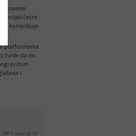
azlikovanje
terijali često
atno komplikuje
 na platformama
ci tvrde da im
nogi pritom
lašena i