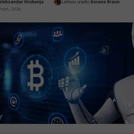
Aleksandar Hrubenja
Lekturu uradio 
Korana Braun
mart, 2026