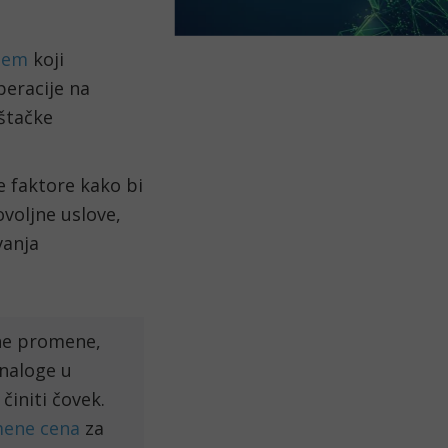
stem
koji
eracije na
eštačke
e faktore kako bi
ovoljne uslove,
vanja
šne promene,
 naloge u
initi čovek.
mene cena
za