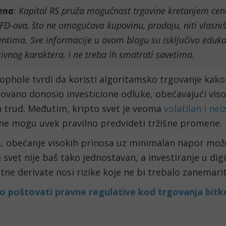
ena
: Kapital RS pruža mogućnost trgovine kretanjem ce
D-ova, što ne omogućava kupovinu, prodaju, niti vlasn
ntima. Sve informacije u ovom blogu su isključivo eduka
ivnog karaktera, i ne treba ih smatrati savetima.
phole tvrdi da koristi algoritamsko trgovanje kako
ovano donosio investicione odluke, obećavajući viso
 trud. Međutim, kripto svet je veoma
volatilan i ne
 ne mogu uvek pravilno predvideti tržišne promene.
, obećanje visokih prinosa uz minimalan napor može
i svet nije baš tako jednostavan, a investiranje u digi
tne derivate nosi rizike koje ne bi trebalo zanemarit
o poštovati pravne regulative kod trgovanja bitko