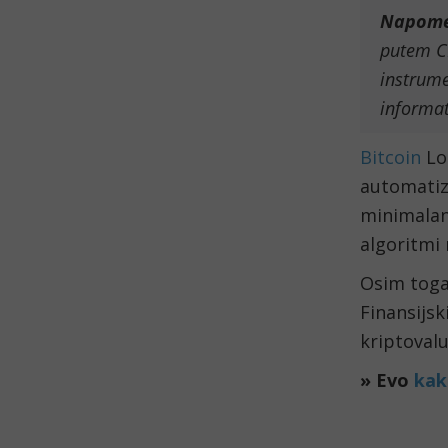
Napom
putem CF
instrume
informat
Bitcoin
Loo
automatiz
minimalan
algoritmi
Osim toga
Finansijsk
kriptovalu
» Evo
kak