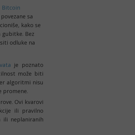
 Bitcoin
e povezane sa
cioniše, kako se
a gubitke. Bez
siti odluke na
ivata
je poznato
ilnost može biti
er algoritmi nisu
ne promene.
arove. Ovi kvarovi
ije ili pravilno
ili neplaniranih