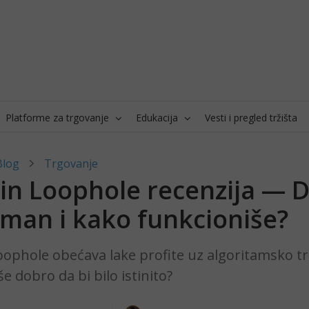
Platforme za trgovanje
Edukacija
Vesti i pregled tržišta
Blog
Trgovanje
in Loophole recenzija — Da
iman i kako funkcioniše?
oophole obećava lake profite uz algoritamsko tr
iše dobro da bi bilo istinito?