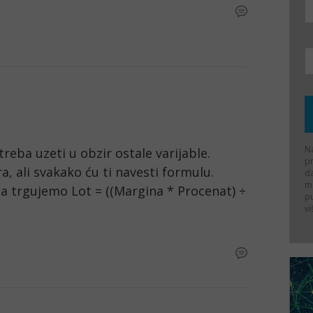
Na
eba uzeti u obzir ostale varijable. 
p
 ali svakako ću ti navesti formulu. 
d
ma
 trgujemo Lot = ((Margina * Procenat) ÷ 
p
vi