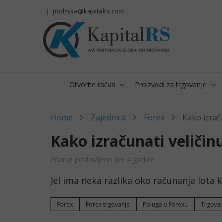
Skip
|
podrska@kapitalrs.com
to
content
Otvorite račun
Proizvodi za trgovanje
Home
Zajednica
Forex
Kako izrač
Kako izračunati veliči
Pitanje postavljeno pre 4 godine
Jel ima neka razlika oko računanja lota
Forex
Forex trgovanje
Poluga u Forexu
Trgova