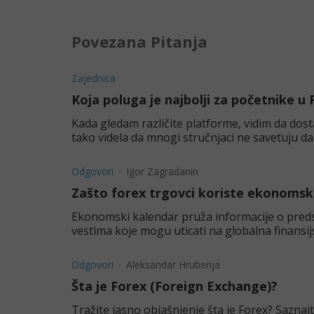
Povezana Pitanja
Zajednica
Koja poluga je najbolji za početnike u
Kada gledam različite platforme, vidim da dosta
tako videla da mnogi stručnjaci ne savetuju d
leverage-a
Odgovori
Igor Zagradanin
Zašto forex trgovci koriste ekonomsk
Ekonomski kalendar pruža informacije o pred
vestima koje mogu uticati na globalna finansijs
Odgovori
Aleksandar Hrubenja
Šta je Forex (Foreign Exchange)?
Tražite jasno objašnjenje šta je Forex? Saznaj