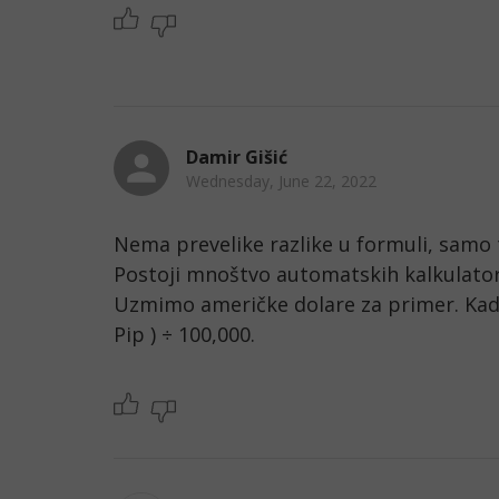
Damir Gišić
Wednesday, June 22, 2022
Nema prevelike razlike u formuli, samo tr
Postoji mnoštvo automatskih kalkulatora,
Uzmimo američke dolare za primer. Kada
Pip ) ÷ 100,000.  