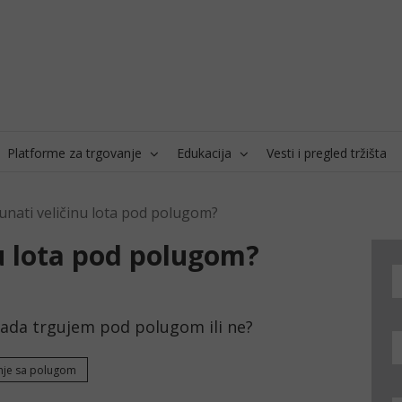
Platforme za trgovanje
Edukacija
Vesti i pregled tržišta
unati veličinu lota pod polugom?
nu lota pod polugom?
 kada trgujem pod polugom ili ne? 
nje sa polugom