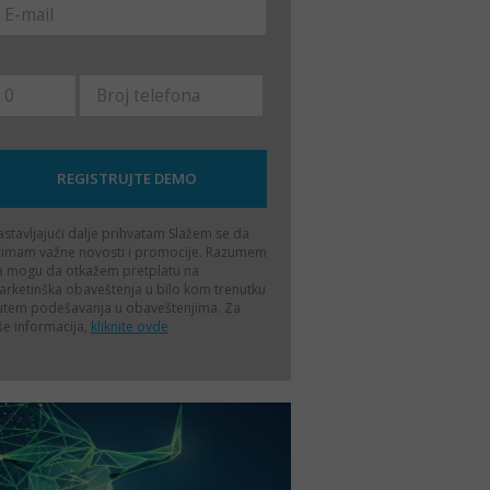
stavljajući dalje prihvatam
Slažem se da
rimam važne novosti i promocije. Razumem
a mogu da otkažem pretplatu na
rketinška obaveštenja u bilo kom trenutku
utem podešavanja u obaveštenjima. Za
še informacija,
kliknite ovde