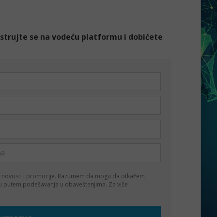
gistrujte se na vodeću platformu i dobićete
 novosti i promocije. Razumem da mogu da otkažem
ku putem podešavanja u obaveštenjima. Za više