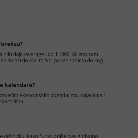
 Foreksu?
 njih daje leverage i do 1:1000. Ali isto sam
a se dolazi do ove tačke, pa me zanima do kog
e kalendare?
stojećim ekonomskim događajima, najavama i
ka tržišta.
te definiciju, kako funkcioniše ovo globalno