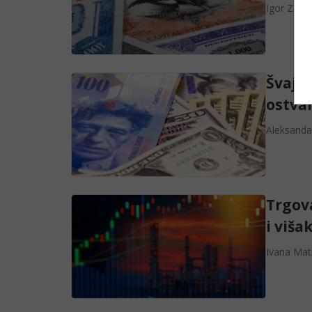
Igor Zagr
Švajca
ostvar
Aleksanda
Trgov
i viša
Ivana Mat