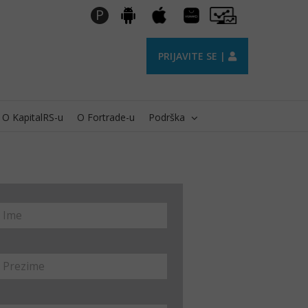
Huawei
Pro
P
Android
Apple
AppGallery
Trader
PRIJAVITE SE |
O KapitalRS-u
O Fortrade-u
Podrška