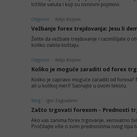
tržište valuta i koji su osnovni pojmovi.
Odgovori
Relja Bojovic
Vežbanje forex trejdovanja: Jesu li de
Želite da vežbate trejdovanje i razmišljate o 
koliko zaista koštaju.
Odgovori
Relja Bojovic
Koliko je moguće zaraditi od forex tr
Koliko je zapravo moguće zaraditi od forexa? N
ali u kolikoj meri? Saznajte u ovom tekstu.
Blog
Igor Zagradanin
Zašto trgovati forexom - Prednosti t
Ako vas zanima forex trgovanje, verovatno žel
Pročitajte više o svim prednostima ovog tipa t