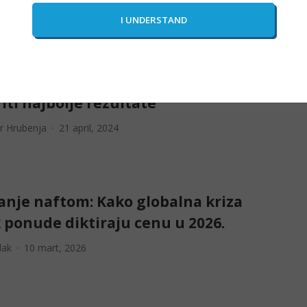
adanin
10 mart, 2026
rski Franak/Dolar Par: Kako
iti najbolje rezultate
r Hrubenja
21 april, 2024
anje naftom: Kako globalna kriza
k ponude diktiraju cenu u 2026.
lak
10 mart, 2026