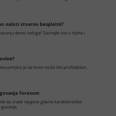
mo nalozi stvarno besplatni?
otvaranju demo naloga? Saznajte sve o njima i
govine?
esumnjivo je da forex može biti profitabilan,
rgovanja forexom
ite da znate njegove glavne karakteristike.
rgovanja.