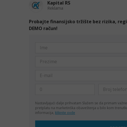
Kapital RS
Reklama
Probajte finansijsko tržište bez rizika, re
DEMO račun!
Nastavljajući dalje prihvatam
Slažem se da primam važne
pretplatu na marketinška obaveštenja u bilo kom trenut
informacija,
kliknite ovde