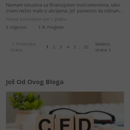
Nemam iskustva sa finansijskim instrumentima, iako
znam nešto malo o akcijama. Jel' pametno da odmah
krenem da krenem sa CFDovima
Pitanje postavljeno pre 5 godina
3
odgovori
3.7k
Pregleda
Prethodna
Sledeća
1
2
3
4
5
…
32
strana
strana
Još Od Ovog Bloga