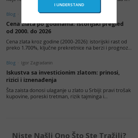
vam ova investicija odgovara.
Blog
Ivana Matlak
Cena zlata po godinama: Istorijski pregled
od 2000. do 2026
Cena zlata kroz godine (2000-2026): istorijski rast od
preko 1.700%, ključne prekretnice na berzi i prognoza
kretanja cijene zlata za 2026.
Blog
Igor Zagradanin
Iskustva sa investicionim zlatom: prinosi,
rizici i iznenađenja
Šta zaista donosi ulaganje u zlato u Srbiji: pravi trošak
kupovine, poreski tretman, rizik tajminga i
iznenađenja koja retko ko pomene pre prve kupovine.
Niste Našli Ono Što Ste Tražili?