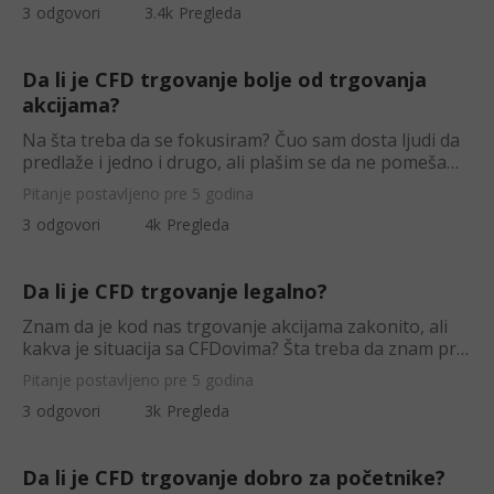
3
odgovori
3.4k
Pregleda
Da li je CFD trgovanje bolje od trgovanja
akcijama?
Na šta treba da se fokusiram? Čuo sam dosta ljudi da
predlaže i jedno i drugo, ali plašim se da ne pomešam
stvari na početku.
Pitanje postavljeno pre 5 godina
3
odgovori
4k
Pregleda
Da li je CFD trgovanje legalno?
Znam da je kod nas trgovanje akcijama zakonito, ali
kakva je situacija sa CFDovima? Šta treba da znam pre
nego što počnem?
Pitanje postavljeno pre 5 godina
3
odgovori
3k
Pregleda
Da li je CFD trgovanje dobro za početnike?