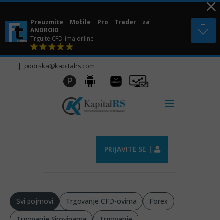
Skip
to
Preuzmite Mobile Pro Trader za
content
ANDROID
Trgujte CFD-ima online
|
podrska@kapitalrs.com
Huawei
Pro
P
Android
AppGallery
Trader
PRIJAVITE SE |
Svi pojmovi
Trgovanje CFD-ovima
Forex
Trgovanje Sirovinama
Trgovanje