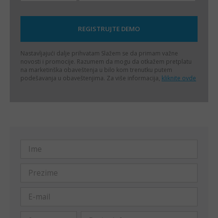
Nastavljajući dalje prihvatam
Slažem se da primam važne
novosti i promocije. Razumem da mogu da otkažem pretplatu
na marketinška obaveštenja u bilo kom trenutku putem
podešavanja u obaveštenjima. Za više informacija,
kliknite ovde