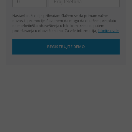
Nastavljajući dalje prihvatam
Slažem se da primam važne
novosti i promocije. Razumem da mogu da otkažem pretplatu
na marketinška obaveštenja u bilo kom trenutku putem
podešavanja u obaveštenjima. Za više informacija,
kliknite ovde