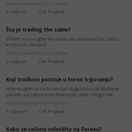
Pitanje postavljeno pre 5 godina
3
odgovori
3.2k
Pregleda
Šta je trading the cable?
Viđam ovo svugde ali nikako da skontam šta znači u
kontekstu Forexa?
Pitanje postavljeno pre 5 godina
3
odgovori
2.6k
Pregleda
Koji troškovi postoje u Forex trgovanju?
Interesujem se za Forex kao dugoročni vid dodatne
zarade, pa sad pravim finansijski plan i stoga me
zanima - da li postoje neki tr
Pitanje postavljeno pre 5 godina
3
odgovori
3.5k
Pregleda
Kako se računa volatility na Forexu?