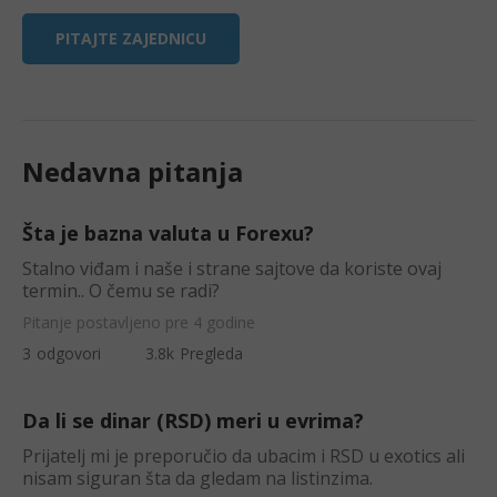
PITAJTE ZAJEDNICU
Nedavna pitanja
Šta je bazna valuta u Forexu?
Stalno viđam i naše i strane sajtove da koriste ovaj
termin.. O čemu se radi?
Pitanje postavljeno pre 4 godine
3
odgovori
3.8k
Pregleda
Da li se dinar (RSD) meri u evrima?
Prijatelj mi je preporučio da ubacim i RSD u exotics ali
nisam siguran šta da gledam na listinzima.