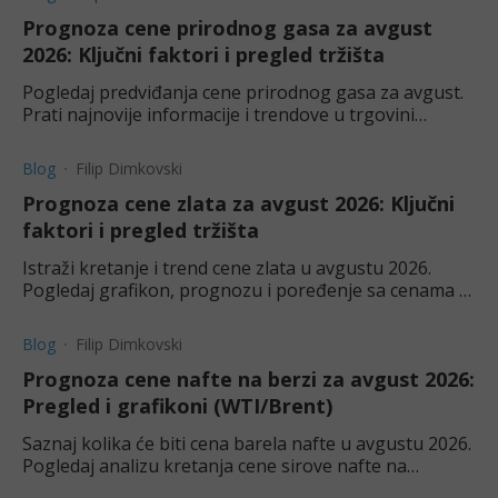
Prognoza cene prirodnog gasa za avgust
2026: Ključni faktori i pregled tržišta
Pogledaj predviđanja cene prirodnog gasa za avgust.
Prati najnovije informacije i trendove u trgovini
robama.
Blog
Filip Dimkovski
Prognoza cene zlata za avgust 2026: Ključni
faktori i pregled tržišta
Istraži kretanje i trend cene zlata u avgustu 2026.
Pogledaj grafikon, prognozu i poređenje sa cenama u
zlatarama.
Blog
Filip Dimkovski
Prognoza cene nafte na berzi za avgust 2026:
Pregled i grafikoni (WTI/Brent)
Saznaj kolika će biti cena barela nafte u avgustu 2026.
Pogledaj analizu kretanja cene sirove nafte na
svetskom tržištu, grafikone i prognozu ključnih nivoa.