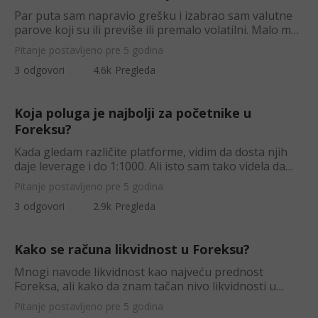
Par puta sam napravio grešku i izabrao sam valutne
parove koji su ili previše ili premalo volatilni. Malo me
nervira to, iskreno.
Pitanje postavljeno pre 5 godina
3
odgovori
4.6k
Pregleda
Koja poluga je najbolji za početnike u
Foreksu?
Kada gledam različite platforme, vidim da dosta njih
daje leverage i do 1:1000. Ali isto sam tako videla da
mnogi stručnjaci ne sa
Pitanje postavljeno pre 5 godina
3
odgovori
2.9k
Pregleda
Kako se računa likvidnost u Foreksu?
Mnogi navode likvidnost kao najveću prednost
Foreksa, ali kako da znam tačan nivo likvidnosti u
nekom trenutku? Postoji li neki na
Pitanje postavljeno pre 5 godina