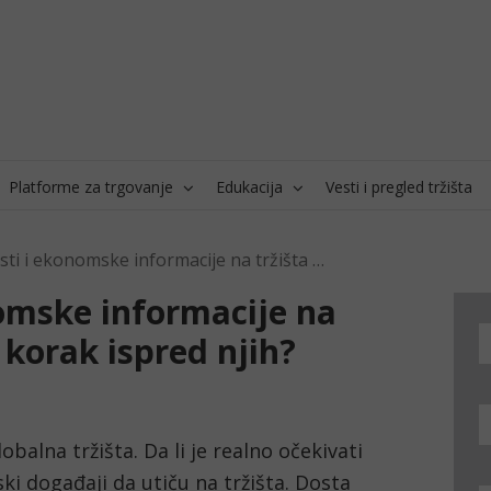
Platforme za trgovanje
Edukacija
Vesti i pregled tržišta
Kako utiču vesti i ekonomske informacije na tržišta i kako mogu biti korak ispred njih?
nomske informacije na
 korak ispred njih?
lobalna tržišta. Da li je realno očekivati 
 događaji da utiču na tržišta. Dosta 