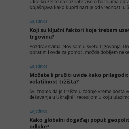
Ukoliko želite da saznate više o hartijama od 
objašnjava kako kupiti hartije od vrednosti u Sr
Zajednica
Koji su ključni faktori koje trebam uz
trgovinu?
Pozdrav svima. Nov sam u svetu trgovanja. Do
obratim i ovde za pomoć, možda dobijem neke k
posebno da obratim pažn
Zajednica
Možete li pružiti uvide kako prilagodi
volatilnost tržišta?
Svi znamo da je tržište u zadnje vreme dosta 
dešavanja u Ukrajini i recesijom u koju ulazi
situacijama.
Zajednica
Kako globalni događaji poput geopolit
odluke?