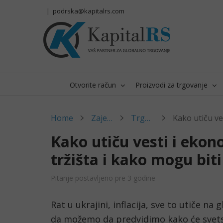
Skip
|
podrska@kapitalrs.com
to
content
Otvorite račun
Proizvodi za trgovanje
Home
Zajednica
Trgovanje
Kako utiču vesti i eko
tržišta i kako mogu biti
Pitanje postavljeno pre 3 godine
Rat u ukrajini, inflacija, sve to utiče na g
da možemo da predvidimo kako će svetski