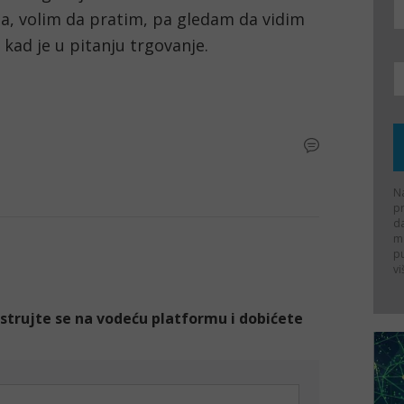
a, volim da pratim, pa gledam da vidim 
kad je u pitanju trgovanje.
Na
p
d
ma
p
vi
gistrujte se na vodeću platformu i dobićete