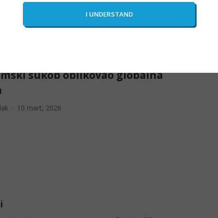
i
adanin
12 mart, 2026
nski rat Amerike i Kine: Kako je
mski sukob oblikovao globalna
a
lak
10 mart, 2026
i