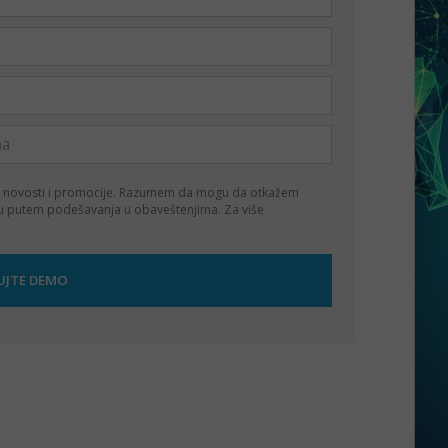
 novosti i promocije. Razumem da mogu da otkažem
ku putem podešavanja u obaveštenjima. Za više