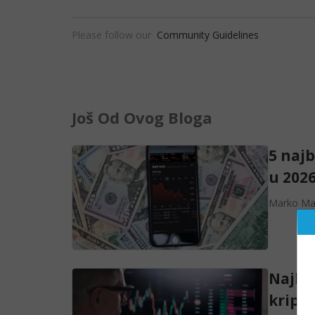
Please follow our
Community Guidelines
Još Od Ovog Bloga
5 najb
u 2026
Marko Maj
Najbo
kript