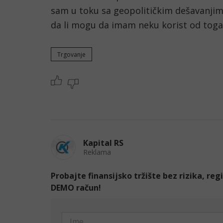
sam u toku sa geopolitičkim dešavanjim
da li mogu da imam neku korist od toga 
Trgovanje
Kapital RS
Reklama
Probajte finansijsko tržište bez rizika, re
DEMO račun!