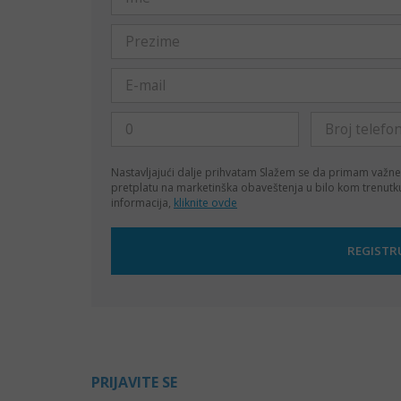
Nastavljajući dalje prihvatam
Slažem se da primam važne
pretplatu na marketinška obaveštenja u bilo kom trenut
informacija,
kliknite ovde
PRIJAVITE SE