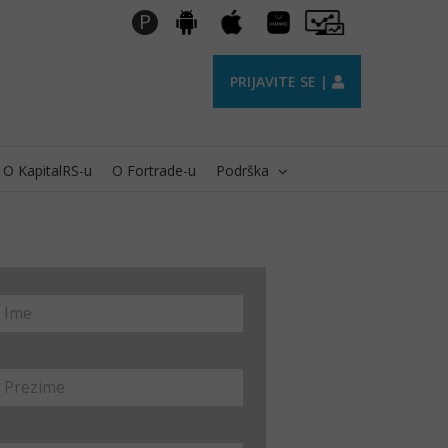
Huawei
Pro
P
Android
Apple
AppGallery
Trader
PRIJAVITE SE |
O KapitalRS-u
O Fortrade-u
Podrška