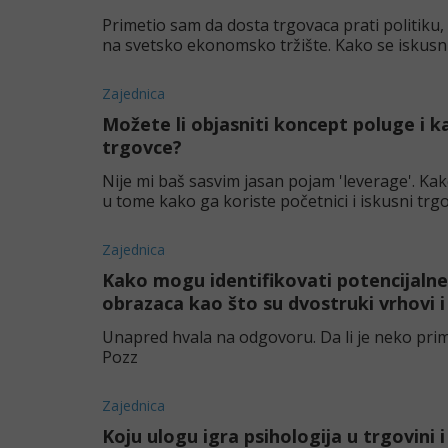
Primetio sam da dosta trgovaca prati politiku, š
na svetsko ekonomsko tržište. Kako se iskusni 
postoji
Zajednica
Možete li objasniti koncept poluge i k
trgovce?
Nije mi baš sasvim jasan pojam 'leverage'. Kako
u tome kako ga koriste početnici i iskusni trgo
Zajednica
Kako mogu identifikovati potencijalne
obrazaca kao što su dvostruki vrhovi 
Unapred hvala na odgovoru. Da li je neko pri
Pozz
Zajednica
Koju ulogu igra psihologija u trgovini