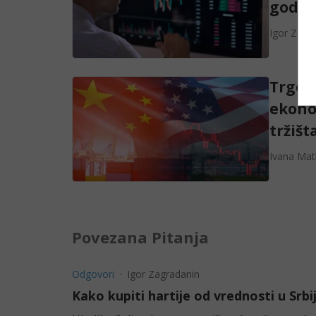
godin
Igor Zagr
Trgovi
ekono
tržišt
Ivana Mat
Povezana Pitanja
Odgovori
Igor Zagradanin
Kako kupiti hartije od vrednosti u Srbij