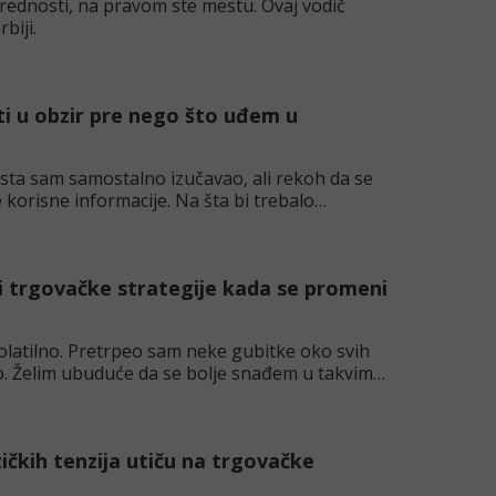
vrednosti, na pravom ste mestu. Ovaj vodič
biji.
eti u obzir pre nego što uđem u
sta sam samostalno izučavao, ali rekoh da se
orisne informacije. Na šta bi trebalo
ti trgovačke strategije kada se promeni
volatilno. Pretrpeo sam neke gubitke oko svih
mo. Želim ubuduće da se bolje snađem u takvim
ičkih tenzija utiču na trgovačke