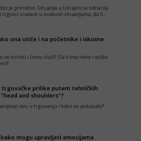
to je prirodno. Situacija u Ukrajini se odrazila
trgovci snalaze u ovakvim situacijama, da li
ako ona utiče i na početnike i iskusne
 se koristi i čemu služi? Da li ima neke razlike
vci?
 trgovačke prilike putem tehničkih
i "head and shoulders"?
menjivao ovo u trgovanju i kako se pokazalo?
 i kako mogu upravljati emocijama