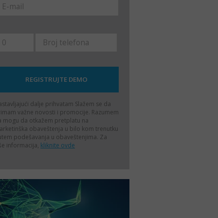
stavljajući dalje prihvatam
Slažem se da
rimam važne novosti i promocije. Razumem
a mogu da otkažem pretplatu na
rketinška obaveštenja u bilo kom trenutku
utem podešavanja u obaveštenjima. Za
še informacija,
kliknite ovde