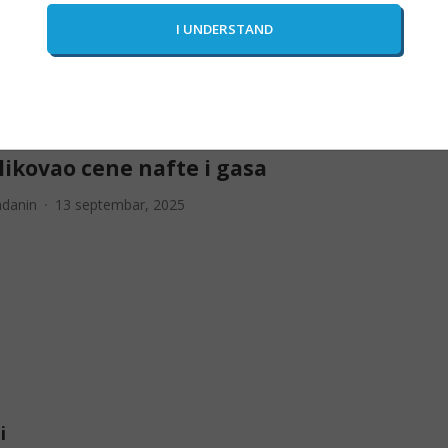
ilović
29 jul, 2026
e rat u Ukrajini preko noći
likovao cene nafte i gasa
adanin
13 septembar, 2025
i