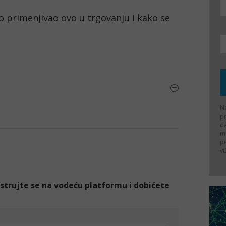
 primenjivao ovo u trgovanju i kako se 
Na
p
d
ma
p
vi
gistrujte se na vodeću platformu i dobićete