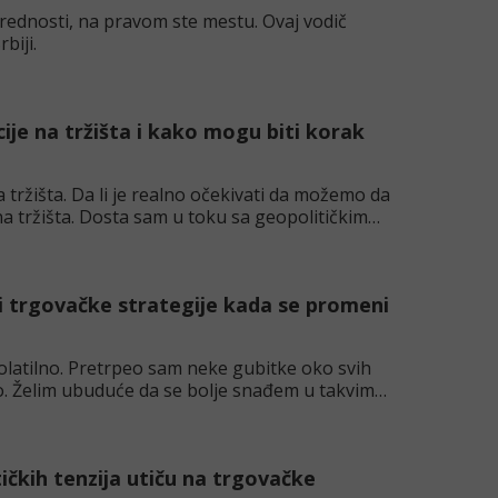
vrednosti, na pravom ste mestu. Ovaj vodič
biji.
ije na tržišta i kako mogu biti korak
na tržišta. Da li je realno očekivati da možemo da
na tržišta. Dosta sam u toku sa geopolitičkim
ti trgovačke strategije kada se promeni
volatilno. Pretrpeo sam neke gubitke oko svih
mo. Želim ubuduće da se bolje snađem u takvim
ičkih tenzija utiču na trgovačke