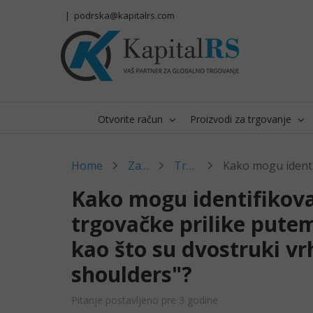
Skip
|
podrska@kapitalrs.com
to
content
Otvorite račun
Proizvodi za trgovanje
Home
Zajednica
Trgovanje
Kako mogu identifikova
trgovačke prilike pute
kao što su dvostruki vr
shoulders"?
Pitanje postavljeno pre 3 godine