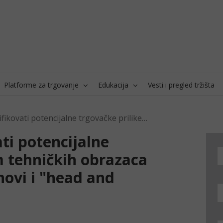
Platforme za trgovanje
Edukacija
Vesti i pregled tržišta
Kako mogu identifikovati potencijalne trgovačke prilike putem tehničkih obrazaca kao što su dvostruki vrhovi i "head and shoulders"?
ti potencijalne
m tehničkih obrazaca
hovi i "head and