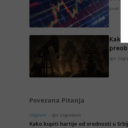
Jovan Mija
Kako j
preob
Igor Zagr
Povezana Pitanja
Odgovori
Igor Zagradanin
Kako kupiti hartije od vrednosti u Srbij