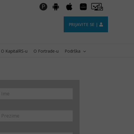
Huawei
Pro
P
Android
Apple
AppGallery
Trader
PRIJAVITE SE |
O KapitalRS-u
O Fortrade-u
Podrška