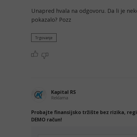
Unapred hvala na odgovoru. Da li je neko
pokazalo? Pozz
Trgovanje
Kapital RS
Reklama
Probajte finansijsko tržište bez rizika, re
DEMO račun!