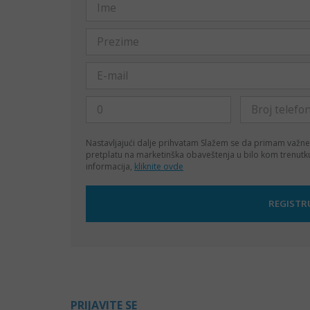
Nastavljajući dalje prihvatam
Slažem se da primam važne
pretplatu na marketinška obaveštenja u bilo kom trenut
informacija,
kliknite ovde
PRIJAVITE SE