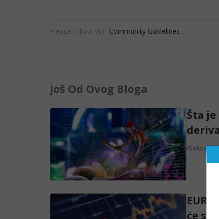
Please follow our
Community Guidelines
Još Od Ovog Bloga
Šta je
deriva
Aleksanda
EUR/U
će skoč