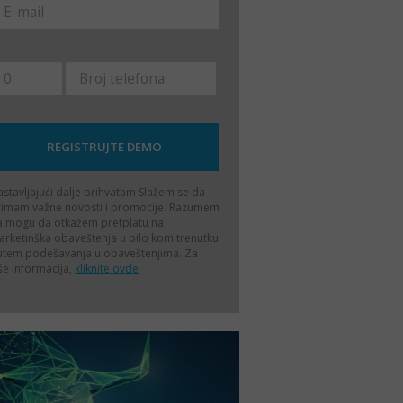
stavljajući dalje prihvatam
Slažem se da
rimam važne novosti i promocije. Razumem
a mogu da otkažem pretplatu na
rketinška obaveštenja u bilo kom trenutku
utem podešavanja u obaveštenjima. Za
še informacija,
kliknite ovde