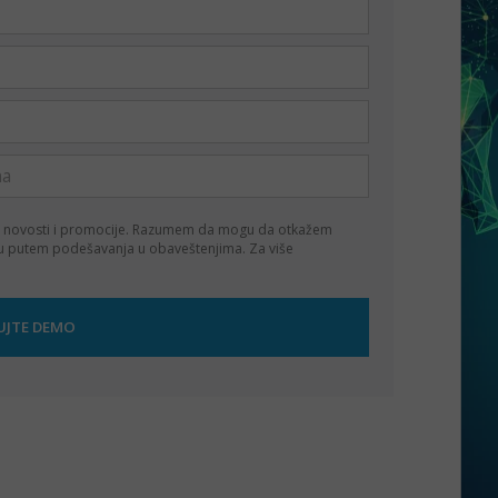
 novosti i promocije. Razumem da mogu da otkažem
ku putem podešavanja u obaveštenjima. Za više