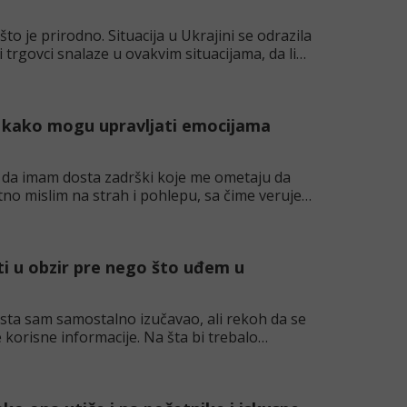
to je prirodno. Situacija u Ukrajini se odrazila
trgovci snalaze u ovakvim situacijama, da li
 i kako mogu upravljati emocijama
 da imam dosta zadrški koje me ometaju da
tno mislim na strah i pohlepu, sa čime verujem
eti u obzir pre nego što uđem u
sta sam samostalno izučavao, ali rekoh da se
orisne informacije. Na šta bi trebalo