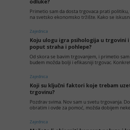
odluke?
Primetio sam da dosta trgovaca prati politiku, š
na svetsko ekonomsko tržište. Kako se iskusni 
postoji
Zajednica
Koju ulogu igra psihologija u trgovini
poput straha i pohlepe?
Od skora se bavim trgovanjem, i primetio sam
budem možda bolji i efikasniji trgovac. Konkre
dosta nas muči m
Zajednica
Koji su ključni faktori koje trebam uz
trgovinu?
Pozdrav svima. Nov sam u svetu trgovanja. Do
obratim i ovde za pomoć, možda dobijem neke k
posebno da obratim pažn
Zajednica