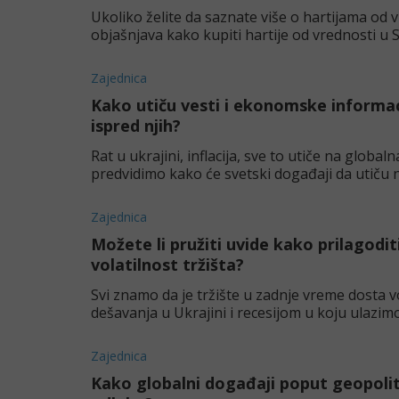
Ukoliko želite da saznate više o hartijama od 
objašnjava kako kupiti hartije od vrednosti u Sr
Zajednica
Kako utiču vesti i ekonomske informac
ispred njih?
Rat u ukrajini, inflacija, sve to utiče na global
predvidimo kako će svetski događaji da utiču 
deša
Zajednica
Možete li pružiti uvide kako prilagodi
volatilnost tržišta?
Svi znamo da je tržište u zadnje vreme dosta 
dešavanja u Ukrajini i recesijom u koju ulazi
situacijama.
Zajednica
Kako globalni događaji poput geopolit