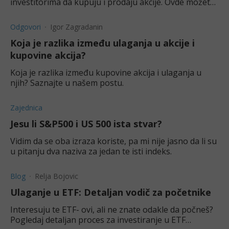
investitorima da kupuju i prodaju akcije. Ovde možete
saznati kako ona funkcioniše.
Odgovori
Igor Zagradanin
Koja je razlika između ulaganja u akcije i
kupovine akcija?
Koja je razlika između kupovine akcija i ulaganja u
njih? Saznajte u našem postu.
Zajednica
Jesu li S&P500 i US 500 ista stvar?
Vidim da se oba izraza koriste, pa mi nije jasno da li su
u pitanju dva naziva za jedan te isti indeks.
Blog
Relja Bojovic
Ulaganje u ETF: Detaljan vodič za početnike
Interesuju te ETF- ovi, ali ne znate odakle da počneš?
Pogledaj detaljan proces za investiranje u ETF