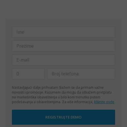
Nastavljajući dalje prihvatam
Slažem se da primam važne
novosti i promocije. Razumem da mogu da otkažem pretplatu
na marketinška obaveštenja u bilo kom trenutku putem
podešavanja u obaveštenjima. Za više informacija,
kliknite ovde