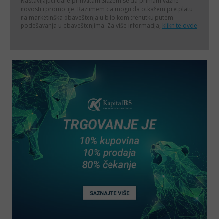
Nastavljajući dalje prihvatam
Slažem se da primam važne
novosti i promocije. Razumem da mogu da otkažem pretplatu
na marketinška obaveštenja u bilo kom trenutku putem
podešavanja u obaveštenjima. Za više informacija,
kliknite ovde