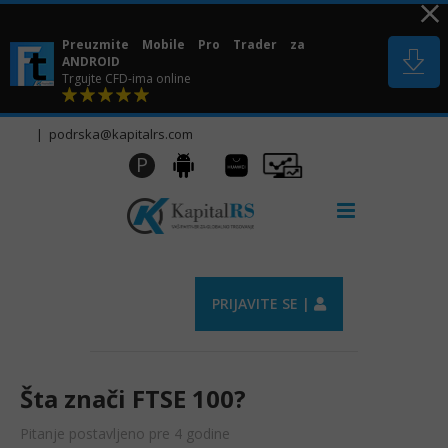
Skip
to
Preuzmite Mobile Pro Trader za
content
ANDROID
Trgujte CFD-ima online
|
podrska@kapitalrs.com
Huawei
Pro
P
Android
AppGallery
Trader
PRIJAVITE SE |
Šta znači FTSE 100?
Pitanje postavljeno pre 4 godine