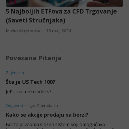
5 Najboljih ETFova za CFD Trgovanje
(Saveti Stručnjaka)
Marko Majstorovic
13 maj, 2024
Povezana Pitanja
Zajednica
Šta je US Tech 100?
Jel' i ovo neki indeks?
Odgovori
Igor Zagradanin
Kako se akcije prodaju na berzi?
Berza je veoma složen sistem koji omogućava