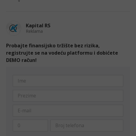
Kapital RS
Reklama
Probajte finansijsko tržište bez rizika,
registrujte se na vodeću platformu i dobićete
DEMO račun!