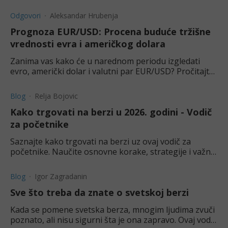
fondove i počni sa ulaganjem već sutra.
Odgovori
Aleksandar Hrubenja
Prognoza EUR/USD: Procena buduće tržišne
vrednosti evra i američkog dolara
Zanima vas kako će u narednom periodu izgledati
evro, američki dolar i valutni par EUR/USD? Pročitajte
više o ovom valutnom paru u ovom tekstu.
Blog
Relja Bojovic
Kako trgovati na berzi u 2026. godini - Vodič
za početnike
Saznajte kako trgovati na berzi uz ovaj vodič za
početnike. Naučite osnovne korake, strategije i važne
informacije o trgovanju na berzi.
Blog
Igor Zagradanin
Sve što treba da znate o svetskoj berzi
Kada se pomene svetska berza, mnogim ljudima zvuči
poznato, ali nisu sigurni šta je ona zapravo. Ovaj vodič