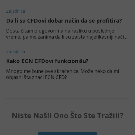
S&P 500. Da li se placene long opcije oduzimaju od
profita short opcija pa se oporezuje s
Zajednica
Da li su CFDovi dobar način da se profitira?
Dosta čitam o ugovorima na razliku u poslednje
vreme, pa me zanima da li su zaista najefikasniji način
da se zaradi na berzi?
Zajednica
Kako ECN CFDovi funkcionišu?
Mnogo me bune ove skraćenice. Može neko da mi
objasni šta znači ECN CFD?
Niste Našli Ono Što Ste Tražili?