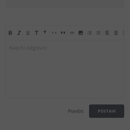
Napiši odgovor
Poništi
POSTAVI