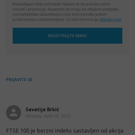
Nastavljajući dalje prihvatam
Slažem se da primam važne
novosti i promocije. Razumem da mogu da otkažem pretplatu
na marketinška obaveštenja u bilo kom trenutku putem
podešavanja u obaveštenjima. Za više informacija,
kliknite ovde
PRIJAVITE SE
Savatije Brkić
Monday, April 18, 2022
FTSE 100 je berzni indeks sastavljen od akcija 