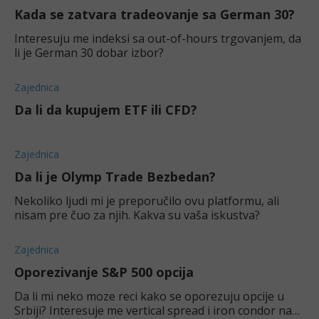
Kada se zatvara tradeovanje sa German 30?
Interesuju me indeksi sa out-of-hours trgovanjem, da
li je German 30 dobar izbor?
Zajednica
Da li da kupujem ETF ili CFD?
Zajednica
Da li je Olymp Trade Bezbedan?
Nekoliko ljudi mi je preporučilo ovu platformu, ali
nisam pre čuo za njih. Kakva su vaša iskustva?
Zajednica
Oporezivanje S&P 500 opcija
Da li mi neko moze reci kako se oporezuju opcije u
Srbiji? Interesuje me vertical spread i iron condor na