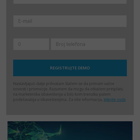
Nastavljajući dalje prihvatam
Slažem se da primam važne
novosti i promocije. Razumem da mogu da otkažem pretplatu
na marketinška obaveštenja u bilo kom trenutku putem
podešavanja u obaveštenjima. Za više informacija,
kliknite ovde