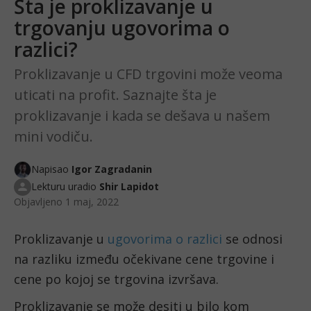
Šta je proklizavanje u
trgovanju ugovorima o
razlici?
Proklizavanje u CFD trgovini može veoma
uticati na profit. Saznajte šta je
proklizavanje i kada se dešava u našem
mini vodiču.
Napisao
Igor Zagradanin
Lekturu uradio
Shir Lapidot
Objavljeno
1 maj, 2022
Proklizavanje u 
ugovorima o razlici
 se odnosi 
na razliku između očekivane cene trgovine i 
cene po kojoj se trgovina izvršava.
Proklizavanje se može desiti u bilo kom 