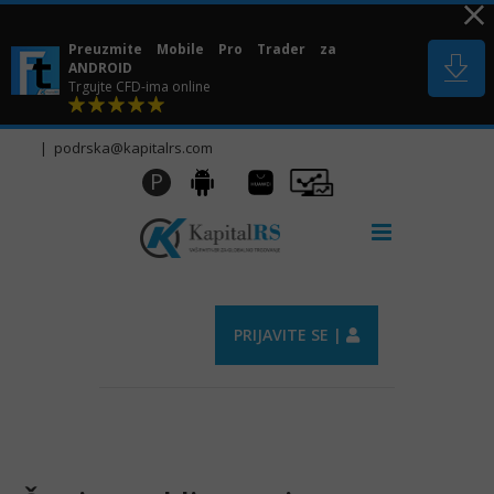
Skip
to
Preuzmite Mobile Pro Trader za
content
ANDROID
Trgujte CFD-ima online
|
podrska@kapitalrs.com
Huawei
Pro
P
Android
AppGallery
Trader
PRIJAVITE SE |