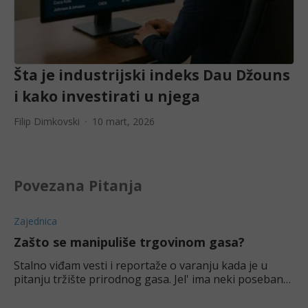
Šta je industrijski indeks Dau Džouns
i kako investirati u njega
Filip Dimkovski
10 mart, 2026
Povezana Pitanja
Zajednica
Zašto se manipuliše trgovinom gasa?
Stalno viđam vesti i reportaže o varanju kada je u
pitanju tržište prirodnog gasa. Jel' ima neki poseban
razlog za ovo?