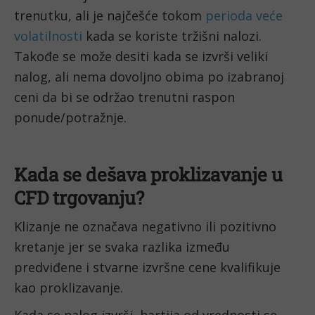
trenutku, ali je najčešće tokom 
perioda veće 
volatilnosti
 kada se koriste tržišni nalozi. 
Takođe se može desiti kada se izvrši veliki 
nalog, ali nema dovoljno obima po izabranoj 
ceni da bi se održao trenutni raspon 
ponude/potražnje.
Kada se dešava proklizavanje u 
CFD trgovanju?
Klizanje ne označava negativno ili pozitivno 
kretanje jer se svaka razlika između 
predviđene i stvarne izvršne cene kvalifikuje 
kao proklizavanje.
Kada se nalog izvrši, hartija od vrednosti se 