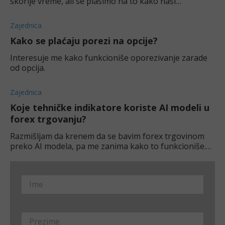
skorije vreme, ali se plašimo na to kako naši
brokerage nalozi utiču na kreditni skor. Jel' ima neke
veze ili ne?
Zajednica
Kako se plaćaju porezi na opcije?
Interesuje me kako funkcioniše oporezivanje zarade
od opcija.
Zajednica
Koje tehničke indikatore koriste AI modeli u
forex trgovanju?
Razmišljam da krenem da se bavim forex trgovinom
preko AI modela, pa me zanima kako to funkcioniše.
Tačnije, zanima me koje ključne tehničke indikatore
koriste ovakvi AI modeli?