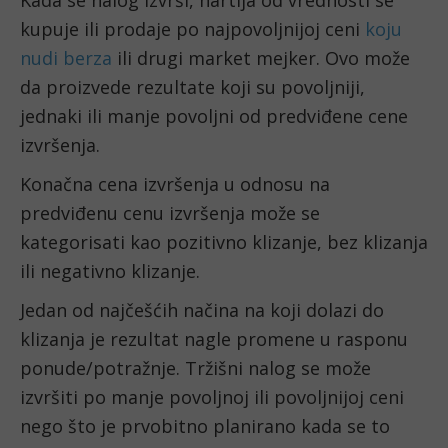
kupuje ili prodaje po najpovoljnijoj ceni 
koju 
nudi berza
 ili drugi market mejker. Ovo može 
da proizvede rezultate koji su povoljniji, 
jednaki ili manje povoljni od predviđene cene 
izvršenja.
Konačna cena izvršenja u odnosu na 
predviđenu cenu izvršenja može se 
kategorisati kao pozitivno klizanje, bez klizanja 
ili negativno klizanje.
Jedan od najčešćih načina na koji dolazi do 
klizanja je rezultat nagle promene u rasponu 
ponude/potražnje. Tržišni nalog se može 
izvršiti po manje povoljnoj ili povoljnijoj ceni 
nego što je prvobitno planirano kada se to 