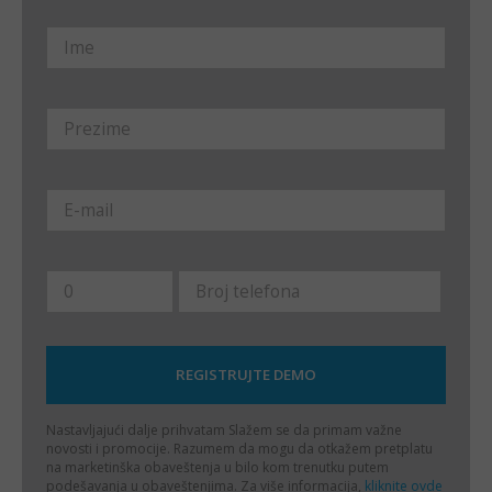
Nastavljajući dalje prihvatam
Slažem se da primam važne
novosti i promocije. Razumem da mogu da otkažem pretplatu
na marketinška obaveštenja u bilo kom trenutku putem
podešavanja u obaveštenjima. Za više informacija,
kliknite ovde