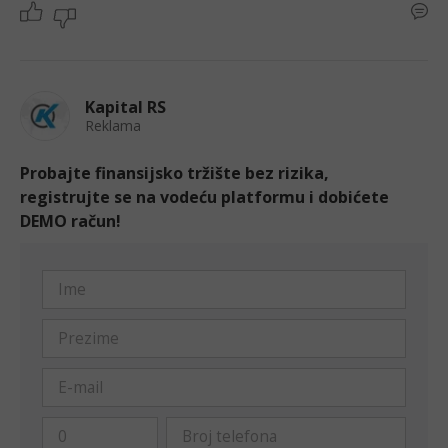
Kapital RS
Reklama
Probajte finansijsko tržište bez rizika,
registrujte se na vodeću platformu i dobićete
DEMO račun!