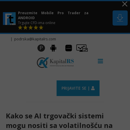
Skip
to
Preuzmite Mobile Pro Trader za
content
ANDROID
Trgujte CFD-ima online
|
podrska@kapitalrs.com
Huawei
Pro
P
Android
AppGallery
Trader
PRIJAVITE SE |
Kako se AI trgovački sistemi
mogu nositi sa volatilnošću na