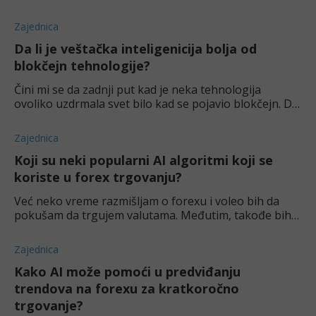
"olakšati" taj ceo proces, da mi ne oduzima previše
vremena. Čitam dosta o AI, pa mi je palo na pam
Zajednica
Da li je veštačka inteligenicija bolja od
blokčejn tehnologije?
Čini mi se da zadnji put kad je neka tehnologija
ovoliko uzdrmala svet bilo kad se pojavio blokčejn. Da
li veštačka inteligencija može da zameni blokčejn? Ili je
možda AI pretnja kriptovalutama?
Zajednica
Koji su neki popularni AI algoritmi koji se
koriste u forex trgovanju?
Već neko vreme razmišljam o forexu i voleo bih da
pokušam da trgujem valutama. Međutim, takođe bih
želeo da to radim preko veštačke inteligencije jer mi
deluje kao da je mnogo brže i lakše. Da li
Zajednica
Kako AI može pomoći u predviđanju
trendova na forexu za kratkoročno
trgovanje?