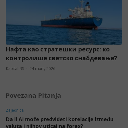
Нафта као стратешки ресурс: ко
контролише светско снабдевање?
Kapital RS
24 mart, 2026
Povezana Pitanja
Zajednica
Da li AI može predvideti korelacije između
valuta i njihov uticaj na forex?