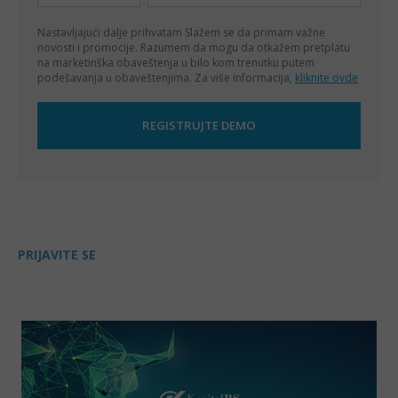
Nastavljajući dalje prihvatam
Slažem se da primam važne
novosti i promocije. Razumem da mogu da otkažem pretplatu
na marketinška obaveštenja u bilo kom trenutku putem
podešavanja u obaveštenjima. Za više informacija,
kliknite ovde
PRIJAVITE SE