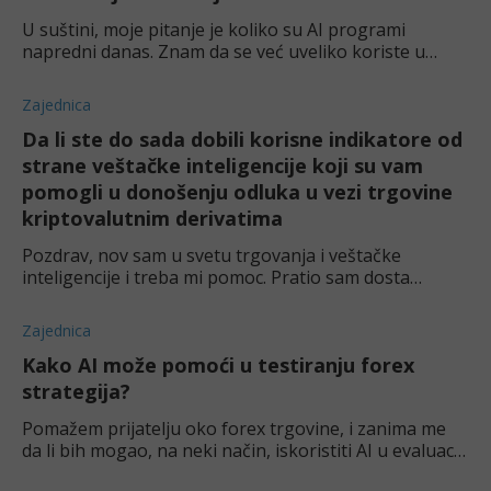
U suštini, moje pitanje je koliko su AI programi
napredni danas. Znam da se već uveliko koriste u
svetu trgovine, ali ne znam koliko su stvarno precizni.
Da li AI programi mogu precizno predvidet
Zajednica
Da li ste do sada dobili korisne indikatore od
strane veštačke inteligencije koji su vam
pomogli u donošenju odluka u vezi trgovine
kriptovalutnim derivatima
Pozdrav, nov sam u svetu trgovanja i veštačke
inteligencije i treba mi pomoc. Pratio sam dosta
različitih indikatora, i zanima me da li postoje neki koji
koriste veštačku inteligenciju, i mogu da
Zajednica
Kako AI može pomoći u testiranju forex
strategija?
Pomažem prijatelju oko forex trgovine, i zanima me
da li bih mogao, na neki način, iskoristiti AI u evaluaciji
i testiranju strategija koje on koristi? Imam