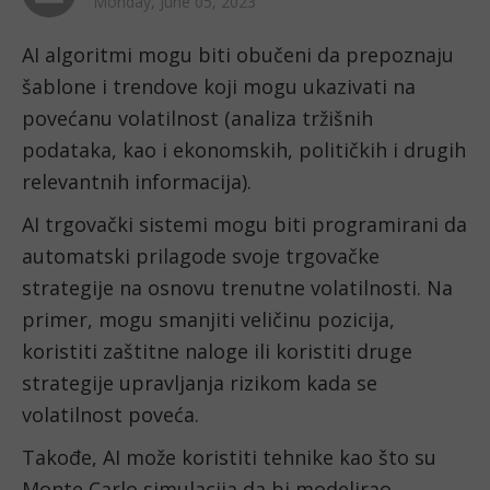
Monday, June 05, 2023
AI algoritmi mogu biti obučeni da prepoznaju 
šablone i trendove koji mogu ukazivati na 
povećanu volatilnost (analiza tržišnih 
podataka, kao i ekonomskih, političkih i drugih 
relevantnih informacija). 
AI trgovački sistemi mogu biti programirani da 
automatski prilagode svoje trgovačke 
strategije na osnovu trenutne volatilnosti. Na 
primer, mogu smanjiti veličinu pozicija, 
koristiti zaštitne naloge ili koristiti druge 
strategije upravljanja rizikom kada se 
volatilnost poveća.
Takođe, AI može koristiti tehnike kao što su 
Monte Carlo simulacija da bi modelirao 