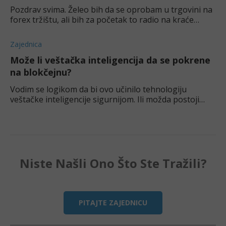
Pozdrav svima. Želeo bih da se oprobam u trgovini na
forex tržištu, ali bih za početak to radio na kraće
staze. Znači, ne zanima me dugoročno ulaganje već
kratkoročna zarada. Prijatelj mi je prep
Zajednica
Može li veštačka inteligencija da se pokrene
na blokčejnu?
Vodim se logikom da bi ovo učinilo tehnologiju
veštačke inteligencije sigurnijom. Ili možda postoji
neka integracija za AI i blokčejn? Da li je neko čuo za
kompanije koje koriste i AI i blokčejn?
Niste Našli Ono Što Ste Tražili?
PITAJTE ZAJEDNICU