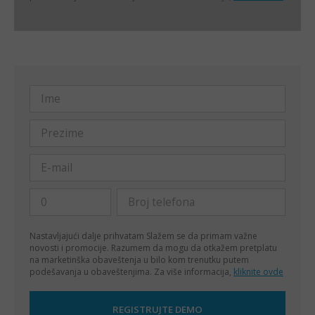
Nastavljajući dalje prihvatam
Slažem se da primam važne
novosti i promocije. Razumem da mogu da otkažem pretplatu
na marketinška obaveštenja u bilo kom trenutku putem
podešavanja u obaveštenjima. Za više informacija,
kliknite ovde