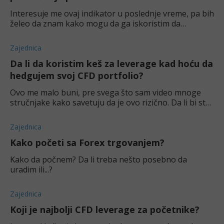
Interesuje me ovaj indikator u poslednje vreme, pa bih
želeo da znam kako mogu da ga iskoristim da
predvidim tačne promene...
Zajednica
Da li da koristim keš za leverage kad hoću da
hedgujem svoj CFD portfolio?
Ovo me malo buni, pre svega što sam video mnoge
stručnjake kako savetuju da je ovo rizično. Da li bi ste
vi rekli da je ovo pametna odluka?
Zajednica
Kako početi sa Forex trgovanjem?
Kako da počnem? Da li treba nešto posebno da
uradim ili...?
Zajednica
Koji je najbolji CFD leverage za početnike?