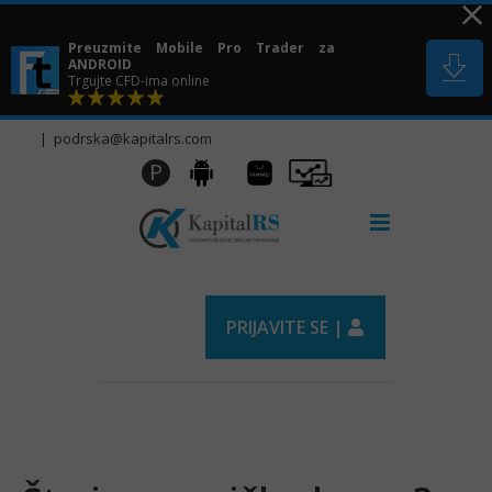
Skip
to
Preuzmite Mobile Pro Trader za
content
ANDROID
Trgujte CFD-ima online
|
podrska@kapitalrs.com
Huawei
Pro
P
Android
AppGallery
Trader
PRIJAVITE SE |