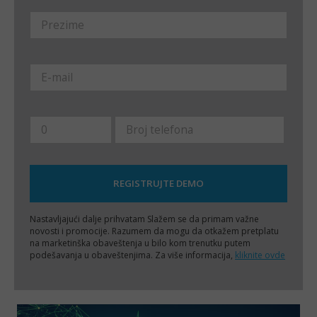
Nastavljajući dalje prihvatam
Slažem se da primam važne
novosti i promocije. Razumem da mogu da otkažem pretplatu
na marketinška obaveštenja u bilo kom trenutku putem
podešavanja u obaveštenjima. Za više informacija,
kliknite ovde