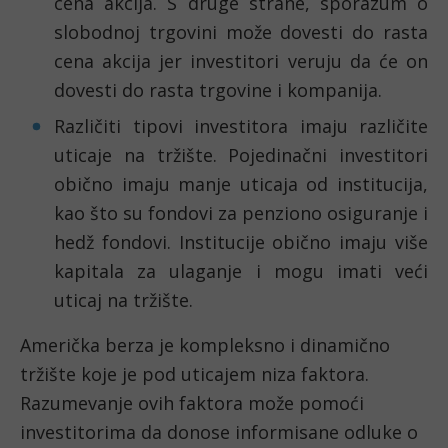
cena akcija. S druge strane, sporazum o 
slobodnoj trgovini može dovesti do rasta 
cena akcija jer investitori veruju da će on 
dovesti do rasta trgovine i kompanija.
Različiti tipovi investitora imaju različite 
uticaje na tržište. Pojedinačni investitori 
obično imaju manje uticaja od institucija, 
kao što su fondovi za penziono osiguranje i 
hedž fondovi. Institucije obično imaju više 
kapitala za ulaganje i mogu imati veći 
uticaj na tržište.
Američka berza je kompleksno i dinamično 
tržište koje je pod uticajem niza faktora. 
Razumevanje ovih faktora može pomoći 
investitorima da donose informisane odluke o 