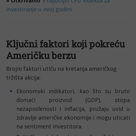
» Otkrivamo
5 najboljih CFD indeksa za 
investiranje u ovoj godini
Ključni faktori koji pokreću 
Američku berzu
Brojni faktori utiču na kretanja američkog 
tržišta akcija:
Ekonomski indikatori, kao što su bruto 
domaći proizvod (GDP), stopa 
nezaposlenosti i inflacija, pružaju uvid u 
zdravlje američke ekonomije i mogu uticati 
na sentiment investitora.