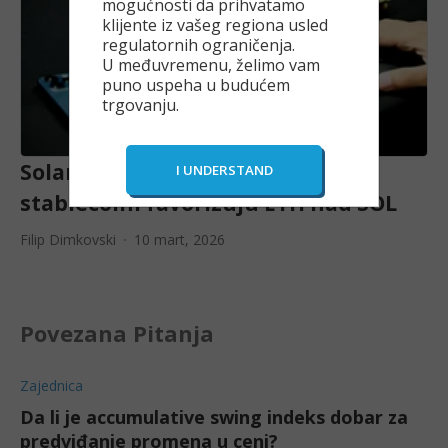
mogućnosti da prihvatamo
klijente iz vašeg regiona usled
regulatornih ograničenja.
U međuvremenu, želimo vam
puno uspeha u budućem
trgovanju.
Solana vs. Ethereum 2026: Zašto
stablecoini favorizuju ETH nad SOL
Filip Dimkovski
10 mart, 2026
Povezana Pitanja
Zajednica
Da li je accumulative swing indeks dobar za
predviđanje promena u ceni?