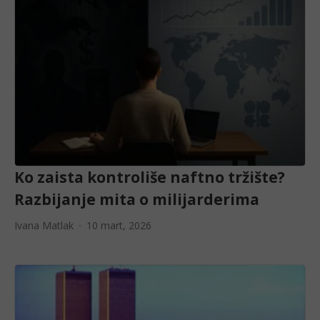
Ko zaista kontroliše naftno tržište?
Razbijanje mita o milijarderima
Ivana Matlak
10 mart, 2026