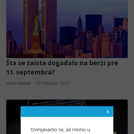
Šta se zaista događalo na berzi pre
11. septembra?
Ivana Matlak
20 oktobar, 2025
Izvinjavamo se, ali nismo u