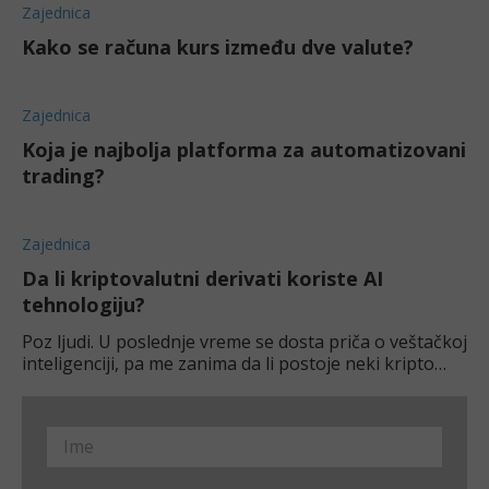
može da pogreši?
Zajednica
Kako se računa kurs između dve valute?
Zajednica
Koja je najbolja platforma za automatizovani
trading?
Zajednica
Da li kriptovalutni derivati koriste AI
tehnologiju?
Poz ljudi. U poslednje vreme se dosta priča o veštačkoj
inteligenciji, pa me zanima da li postoje neki kripto
projekti koji koriste AI ? Ako da, u koje AI coin-ove
treba investirati?