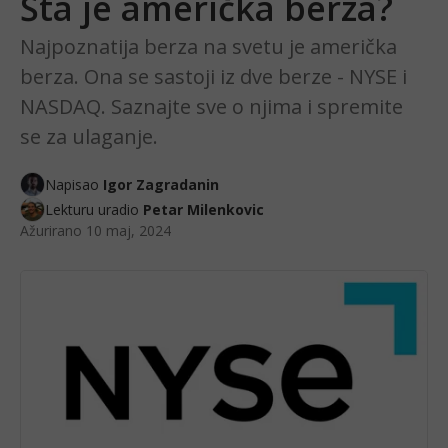
Šta je američka berza?
Najpoznatija berza na svetu je američka
berza. Ona se sastoji iz dve berze - NYSE i
NASDAQ. Saznajte sve o njima i spremite
se za ulaganje.
Napisao
Igor Zagradanin
Lekturu uradio
Petar Milenkovic
Ažurirano
10 maj, 2024