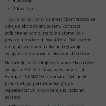
Industriju
Zdravstvo
Trgovanje akcijama
 na američkom tržištu se 
odvija elektronskim putem, koristeći 
sofisticirane kompjuterske sisteme koji 
povezuju brokere i investitore. Ovi sistemi 
omogućavaju brzo i efikasno trgovanje 
akcijama, što doprinosi likvidnosti tržišta.
Najvažniji 
indeks
i koji prati američko tržište 
akcija su 
S&P 500
, Dow Jones Industrial 
Average i NASDAQ Composite. Ovi indeksi 
predstavljaju performanse grupe 
reprezentativnih kompanija iz različnih 
sektora.