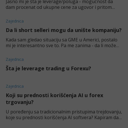
Jasno mi je šta je leverage/poluga - mogućnost da
dam procenat od ukupne cene za ugovor i pritom
snosim celokupne dobitke ili gubitke. Kao početniku,
koji je najbolji leverage?
Zajednica
Da li short selleri mogu da unište kompaniju?
Kada sam gledao situaciju sa GME u Americi, postalo
mi je interesantno sve to. Pa me zanima - da li može
organizovano short sellovanej da uništi neku
kompaniju?
Zajednica
Šta je leverage trading u Forexu?
Zajednica
Koji su prednosti korišćenja AI u forex
trgovanju?
U poređenju sa tradicionalnim pristupima trejdovanju,
koje su prednosti korišćenja AI softvera? Kapiram da
je brže, ali da li su veće šanse za profit ili ne? Da li AI