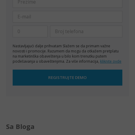
Nastavljajući dalje prihvatam
Slažem se da primam važne
novosti i promocije. Razumem da mogu da otkažem pretplatu
na marketinška obaveštenja u bilo kom trenutku putem
podešavanja u obaveštenjima. Za više informacija,
kliknite ovde
Sa Bloga