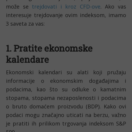
može se 
trejdovati i kroz CFD-ove
. Ako vas 
interesuje trejdovanje ovim indeksom, imamo 
3 saveta za vas:
1. Pratite ekonomske 
kalendare
Ekonomski kalendari su alati koji pružaju 
informacije o ekonomskim događajima i 
podacima, kao što su odluke o kamatnim 
stopama, stopama nezaposlenosti i podacima 
o bruto domaćem proizvodu (BDP). Kako ovi 
podaci mogu značajno uticati na berzu, važno 
je pratiti ih prilikom trgovanja indeksom S&P 
500. 