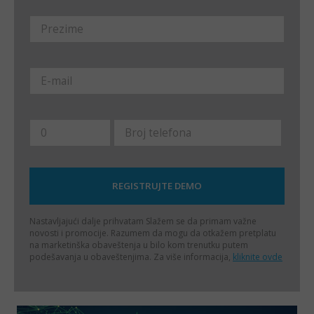
Nastavljajući dalje prihvatam
Slažem se da primam važne
novosti i promocije. Razumem da mogu da otkažem pretplatu
na marketinška obaveštenja u bilo kom trenutku putem
podešavanja u obaveštenjima. Za više informacija,
kliknite ovde