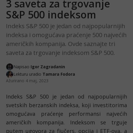
3 saveta za trgovanje
S&P 500 indeksom
Indeks S&P 500 je jedan od najpopularnijih
indeksa i omogućava praćenje 500 najvećih
američkih kompanija. Ovde saznajte tri
saveta za trgovanje indeksom S&P 500.
Napisao
Igor Zagradanin
Lekturu uradio
Tamara Fodora
Ažurirano
4 maj, 2023
Indeks S&P 500 je jedan od najpopularnijih 
svetskih berzanskih indeksa, koji investitorima 
omogućava praćenje performansi najvećih 
američkih kompanija. Indeksom se trguje 
putem ugovora za fjučers, opcija i ETF-ova, a 