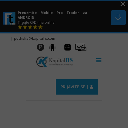
Skip
to
Preuzmite Mobile Pro Trader za
content
ANDROID
Trgujte CFD-ima online
|
podrska@kapitalrs.com
Huawei
Pro
P
Android
AppGallery
Trader
PRIJAVITE SE |