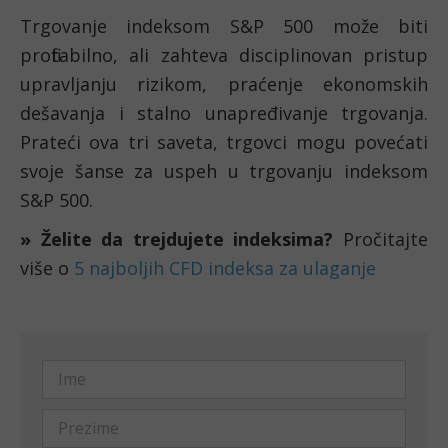
Trgovanje indeksom S&P 500 može biti 
profitabilno, ali zahteva disciplinovan pristup 
upravljanju rizikom, praćenje ekonomskih 
dešavanja i stalno unapređivanje trgovanja. 
Prateći ova tri saveta, trgovci mogu povećati 
svoje šanse za uspeh u trgovanju indeksom 
S&P 500.
» Želite da trejdujete indeksima?
 Pročitajte 
više o 
5 najboljih CFD indeksa za ulaganje