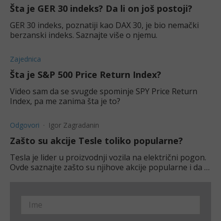
Šta je GER 30 indeks? Da li on još postoji?
GER 30 indeks, poznatiji kao DAX 30, je bio nemački
berzanski indeks. Saznajte više o njemu.
Zajednica
Šta je S&P 500 Price Return Index?
Video sam da se svugde spominje SPY Price Return
Index, pa me zanima šta je to?
Odgovori
Igor Zagradanin
Zašto su akcije Tesle toliko popularne?
Tesla je lider u proizvodnji vozila na električni pogon.
Ovde saznajte zašto su njihove akcije popularne i da li
je dobra ideja ulagati u njih.