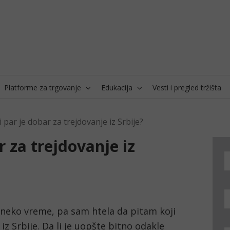
Platforme za trgovanje
Edukacija
Vesti i pregled tržišta
i par je dobar za trejdovanje iz Srbije?
r za trejdovanje iz
neko vreme, pa sam htela da pitam koji 
iz Srbije. Da li je uopšte bitno odakle 