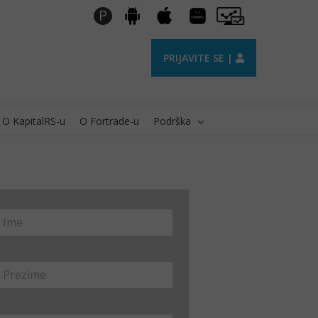
Huawei
Pro
P
Android
Apple
AppGallery
Trader
PRIJAVITE SE |
O KapitalRS-u
O Fortrade-u
Podrška