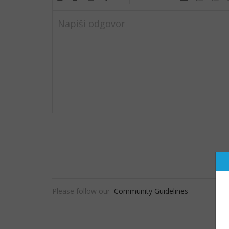
Napiši odgovor
Please follow our
Community Guidelines