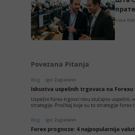
прате
Ivana Mat
Povezana Pitanja
Blog
Igor Zagradanin
Iskustva uspešnih trgovaca na Forexu
Uspešni forex trgovci nisu slučajno uspešni, ve
strategije. Pročitaj koje su to strategije forex 
Blog
Igor Zagradanin
Forex prognoze: 4 najpopularnija valut