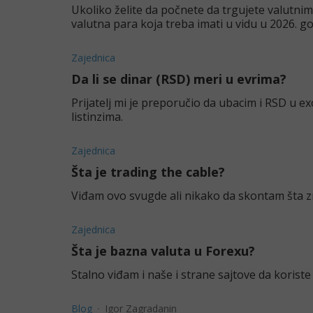
Ukoliko želite da počnete da trgujete valutnim 
valutna para koja treba imati u vidu u 2026. go
Zajednica
Da li se dinar (RSD) meri u evrima?
Prijatelj mi je preporučio da ubacim i RSD u e
listinzima.
Zajednica
Šta je trading the cable?
Viđam ovo svugde ali nikako da skontam šta z
Zajednica
Šta je bazna valuta u Forexu?
Stalno viđam i naše i strane sajtove da koriste
Blog
Igor Zagradanin