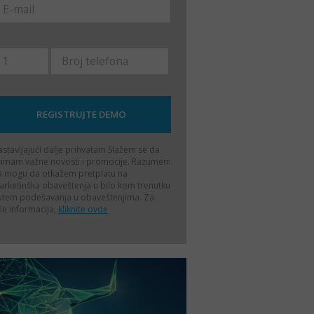
stavljajući dalje prihvatam
Slažem se da
rimam važne novosti i promocije. Razumem
a mogu da otkažem pretplatu na
rketinška obaveštenja u bilo kom trenutku
utem podešavanja u obaveštenjima. Za
še informacija,
kliknite ovde