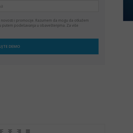
 novosti i promocije. Razumem da mogu da otkažem
ku putem podešavanja u obaveštenjima. Za više