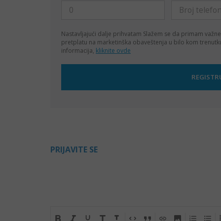
Nastavljajući dalje prihvatam
Slažem se da primam važne
pretplatu na marketinška obaveštenja u bilo kom trenut
informacija,
kliknite ovde
PRIJAVITE SE