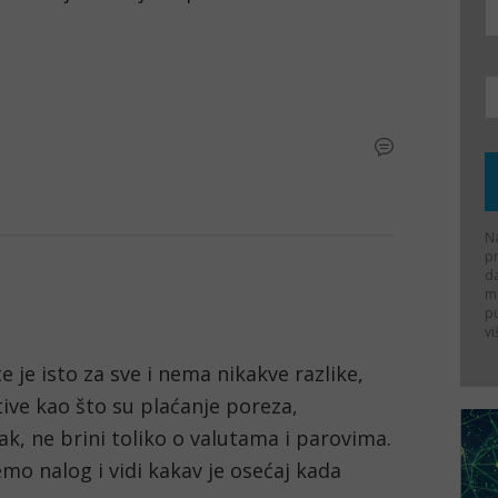
Na
p
d
ma
p
vi
e je isto za sve i nema nikakve razlike, 
ve kao što su plaćanje poreza, 
ak, ne brini toliko o valutama i parovima. 
mo nalog i vidi kakav je osećaj kada 