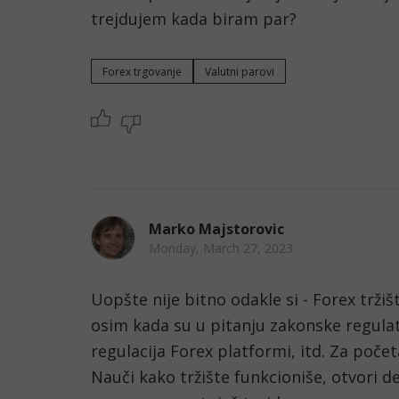
trejdujem kada biram par?
Forex trgovanje
Valutni parovi
Marko Majstorovic
Monday, March 27, 2023
Uopšte nije bitno odakle si - Forex tržišt
osim kada su u pitanju zakonske regulati
regulacija Forex platformi, itd. Za počet
Nauči kako tržište funkcioniše, otvori de