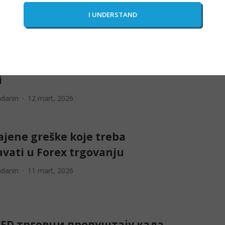
ji forex roboti za
atizovanu trgovinu u 2026.
i
adanin
12 mart, 2026
ajene greške koje treba
avati u Forex trgovanju
adanin
11 mart, 2026
FD трговци пропуштају када