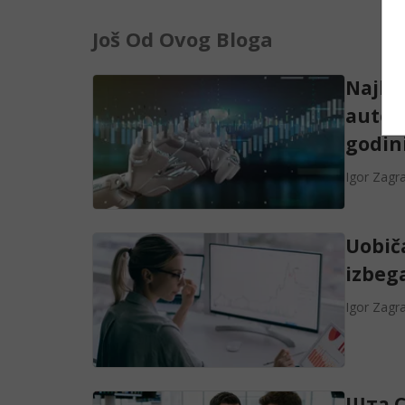
Još Od Ovog Bloga
Najbol
autom
godin
Igor Zagr
Uobič
izbeg
Igor Zagr
Шта C