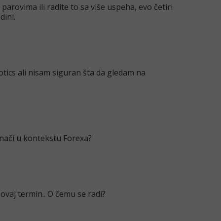
parovima ili radite to sa više uspeha, evo četiri
dini.
xotics ali nisam siguran šta da gledam na
nači u kontekstu Forexa?
 ovaj termin.. O čemu se radi?