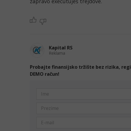
zapravo executuješ trejdove. 
Kapital RS
Reklama
Probajte finansijsko tržište bez rizika, re
DEMO račun!