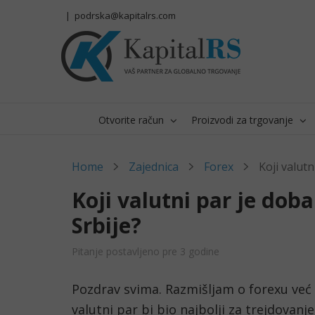
Skip
|
podrska@kapitalrs.com
to
content
Otvorite račun
Proizvodi za trgovanje
Home
Zajednica
Forex
Koji valutn
Koji valutni par je doba
Srbije?
Pitanje postavljeno pre 3 godine
Pozdrav svima. Razmišljam o forexu već 
valutni par bi bio najbolji za trejdovanje 