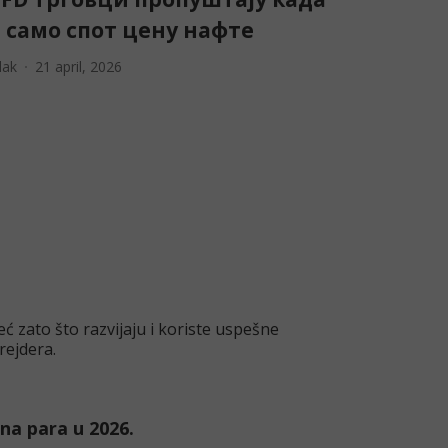
 само спот цену нафте
lak
21 april, 2026
ć zato što razvijaju i koriste uspešne
trejdera.
na para u 2026.