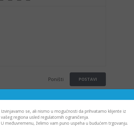
Poništi
POSTAVI
Izvinjavamo se, ali nismo u mogućnosti da prihvatamo klijente iz
vašeg regiona usled regulatornih ograničenja.
U međuvremenu, želimo vam puno uspeha u budućem trgovanju.