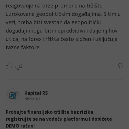
reagovanje na brze promene na tržištu 
uzrokovane geopolitičkim događajima. S tim u 
vezi, treba biti svestan da geopolitički 
događaji mogu biti nepredvidivi i da je njihov 
uticaj na forex tržišta često složen i uključuje 
razne faktore.
Kapital RS
Reklama
Probajte finansijsko tržište bez rizika,
registrujte se na vodeću platformu i dobićete
DEMO račun!