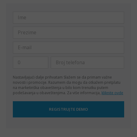
Nastavljajući dalje prihvatam
Slažem se da primam važne
novosti i promocije. Razumem da mogu da otkažem pretplatu
na marketinška obaveštenja u bilo kom trenutku putem
podešavanja u obaveštenjima. Za više informacija,
kliknite ovde