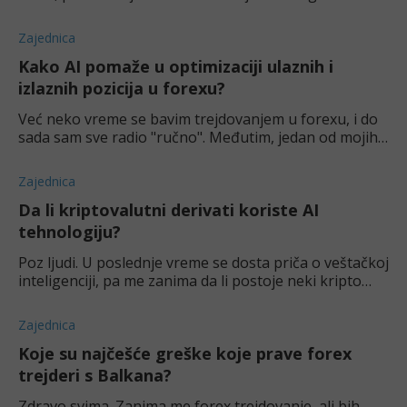
"olakšati" taj ceo proces, da mi ne oduzima previše
vremena. Čitam dosta o AI, pa mi je palo na pam
Zajednica
Kako AI pomaže u optimizaciji ulaznih i
izlaznih pozicija u forexu?
Već neko vreme se bavim trejdovanjem u forexu, i do
sada sam sve radio "ručno". Međutim, jedan od mojih
kolega me ubeđuje da pokušam da uključim neki AI
program u svoj proces trgovine. Da li mi A
Zajednica
Da li kriptovalutni derivati koriste AI
tehnologiju?
Poz ljudi. U poslednje vreme se dosta priča o veštačkoj
inteligenciji, pa me zanima da li postoje neki kripto
projekti koji koriste AI ? Ako da, u koje AI coin-ove
treba investirati?
Zajednica
Koje su najčešće greške koje prave forex
trejderi s Balkana?
Zdravo svima. Zanima me forex trejdovanje, ali bih