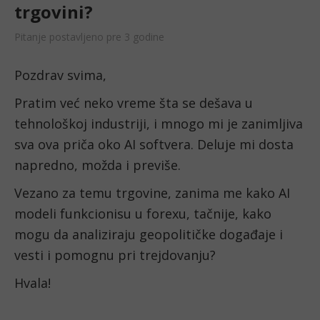
trgovini?
Pitanje postavljeno pre 3 godine
Pozdrav svima,
Pratim već neko vreme šta se dešava u 
tehnološkoj industriji, i mnogo mi je zanimljiva 
sva ova priča oko AI softvera. Deluje mi dosta 
napredno, možda i previše. 
Vezano za temu trgovine, zanima me kako AI 
modeli funkcionisu u forexu, tačnije, kako 
mogu da analiziraju geopolitičke događaje i 
vesti i pomognu pri trejdovanju?
Hvala!