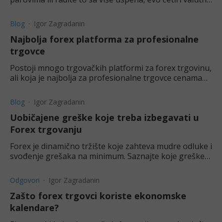
para koja treba imati u vidu u 2026. godini.
Blog
Igor Zagradanin
Najbolja forex platforma za profesionalne
trgovce
Postoji mnogo trgovačkih platformi za forex trgovinu,
ali koja je najbolja za profesionalne trgovce cenama
valuta i valutnih parova? Saznajtu ovom tekstu.
Blog
Igor Zagradanin
Uobičajene greške koje treba izbegavati u
Forex trgovanju
Forex je dinamično tržište koje zahteva mudre odluke i
svođenje grešaka na minimum. Saznajte koje greške
treba da izbegavate u forex trgovanju.
Odgovori
Igor Zagradanin
Zašto forex trgovci koriste ekonomske
kalendare?