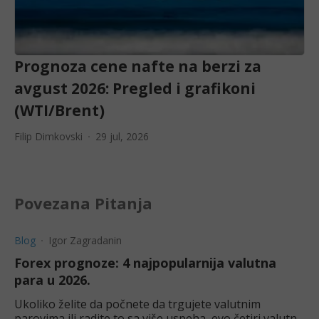
Prognoza cene nafte na berzi za
avgust 2026: Pregled i grafikoni
(WTI/Brent)
Filip Dimkovski
29 jul, 2026
Povezana Pitanja
Blog
Igor Zagradanin
Forex prognoze: 4 najpopularnija valutna
para u 2026.
Ukoliko želite da počnete da trgujete valutnim
parovima ili radite to sa više uspeha, evo četiri valutna