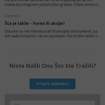
volela da izbegnem početničke greške. Čitam dosta o
forexu već neko vreme ali bi mi puno značilo da čujem
i iskustva iz prve ruke. Koje su najče
Zajednica
Šta je lakše - Forex ili akcije?
Oduvek su me interesovali finansijski instrumenti, pa
bih sada konačno i da se oprobam. Šta bi bilo lakše za
nekoga ko je početnik? Forex ili akcije?
Niste Našli Ono Što Ste Tražili?
PITAJTE ZAJEDNICU