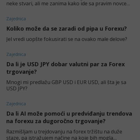
neke stvari, ali me zanima kako ide sa pravim novcem.
Da li je teško podići?
Zajednica
Koliko može da se zaradi od pipa u Forexu?
Jel vredi uopšte fokusirati se na ovako male delove?
Zajednica
Da li je USD JPY dobar valutni par za Forex
trgovanje?
Mnogi mi predlažu GBP USD i EUR USD, ali šta je sa
USD JPY?
Zajednica
Da li AI može pomoći u predviđanju trendova
na forexu za dugoročno trgovanje?
Razmišljam u trejdovanju na forex tržištu na duže
staze, pa istražujem načine na koje bih mogla