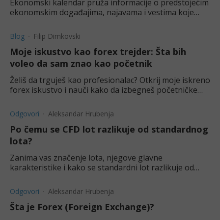
Ekonomski kalendar pruža informacije o predstojećim
ekonomskim događajima, najavama i vestima koje
mogu uticati na globalna finansijska tržišta.
Blog
Filip Dimkovski
Moje iskustvo kao forex trejder: Šta bih
voleo da sam znao kao početnik
Želiš da trguješ kao profesionalac? Otkrij moje iskreno
forex iskustvo i nauči kako da izbegneš početničke
greške.
Odgovori
Aleksandar Hrubenja
Po čemu se CFD lot razlikuje od standardnog
lota?
Zanima vas značenje lota, njegove glavne
karakteristike i kako se standardni lot razlikuje od
CFD lota? Saznajte više o tome u ovom tekstu.
Odgovori
Aleksandar Hrubenja
Šta je Forex (Foreign Exchange)?