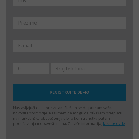
Nastavljajući dalje prihvatam
Slažem se da primam važne
novosti i promocije. Razumem da mogu da otkažem pretplatu
na marketinška obaveštenja u bilo kom trenutku putem
podešavanja u obaveštenjima. Za više informacija,
kliknite ovde