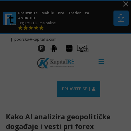
Skip
to
Preuzmite Mobile Pro Trader za
content
ANDROID
Trgujte CFD-ima online
|
podrska@kapitalrs.com
Huawei
Pro
P
Android
AppGallery
Trader
PRIJAVITE SE |
Kako AI analizira geopolitičke
događaje i vesti pri forex