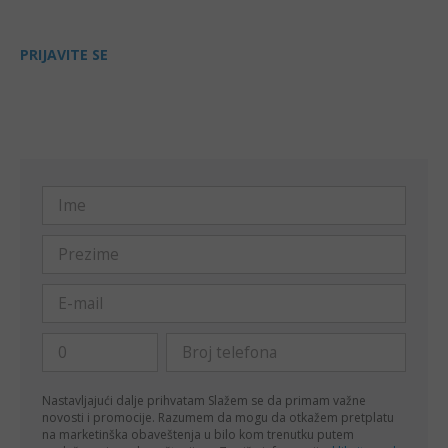
PRIJAVITE SE
Nastavljajući dalje prihvatam
Slažem se da primam važne
novosti i promocije. Razumem da mogu da otkažem pretplatu
na marketinška obaveštenja u bilo kom trenutku putem