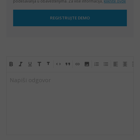
podešavanja u obaveštenjima. Za više informacija,
kliknite ovde
Napiši odgovor