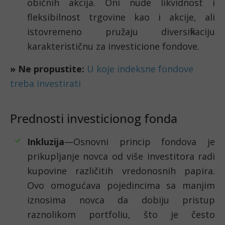
običnih akcija. Oni nude likvidnost i
fleksibilnost trgovine kao i akcije, ali
istovremeno pružaju diversifikaciju
karakterističnu za investicione fondove.
» Ne propustite:
U koje indeksne fondove
treba investirati
Prednosti investicionog fonda
Inkluzija
—Osnovni princip fondova je
prikupljanje novca od više investitora radi
kupovine različitih vredonosnih papira.
Ovo omogućava pojedincima sa manjim
iznosima novca da dobiju pristup
raznolikom portfoliu, što je često