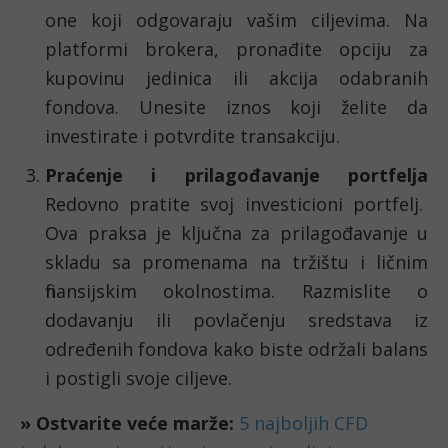
one koji odgovaraju vašim ciljevima. Na
platformi brokera, pronađite opciju za
kupovinu jedinica ili akcija odabranih
fondova. Unesite iznos koji želite da
investirate i potvrdite transakciju.
Praćenje i prilagođavanje portfelja
Redovno pratite svoj investicioni portfelj.
Ova praksa je ključna za prilagođavanje u
skladu sa promenama na tržištu i ličnim
finansijskim okolnostima. Razmislite o
dodavanju ili povlačenju sredstava iz
određenih fondova kako biste održali balans
i postigli svoje ciljeve.
» Ostvarite veće marže:
5 najboljih CFD