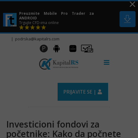
Skip
to
Preuzmite Mobile Pro Trader za
content
ANDROID
Trgujte CFD-ima online
|
podrska@kapitalrs.com
Huawei
Pro
P
Android
AppGallery
Trader
PRIJAVITE SE |
Investicioni fondovi za
početnike: Kako da počnete