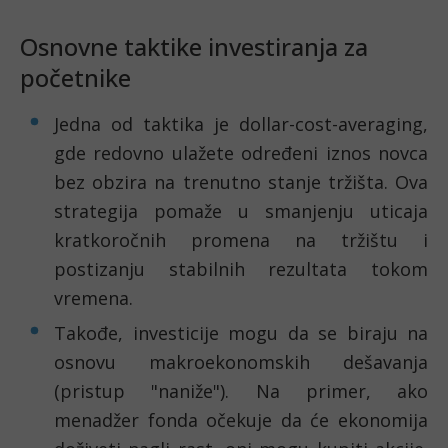
Osnovne taktike investiranja za
početnike
Jedna od taktika je dollar-cost-averaging,
gde redovno ulažete određeni iznos novca
bez obzira na trenutno stanje tržišta. Ova
strategija pomaže u smanjenju uticaja
kratkoročnih promena na tržištu i
postizanju stabilnih rezultata tokom
vremena.
Takođe, investicije mogu da se biraju na
osnovu makroekonomskih dešavanja
(pristup "naniže"). Na primer, ako
menadžer fonda očekuje da će ekonomija