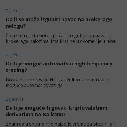
mogao da kupujem/prodajem zlato online. Šta biste
mi preporučili kao početniku?
Zajednica
Da li se može izgubiti novac na brokerage
nalogu?
Čula sam dosta horor priča oko gubljenja novca u
brokerage nalozima. Ima li istine u ovome i jel treba
nečega da se pazim?
Zajednica
Da li je moguć automatski high frequency
trading?
Dosta me interesuje HFT, ali želim da znam dal je
moguće automatizovati ga.
Zajednica
Da li je moguće trgovati kriptovalutnim
derivatima na Balkanu?
Znam da trenutno nije najbolje vreme za bitcoin, ali