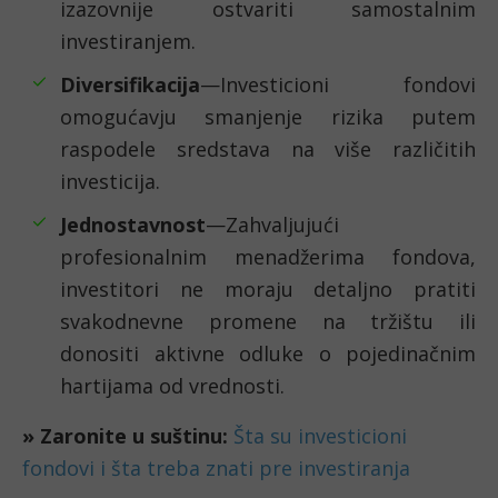
izazovnije ostvariti samostalnim
investiranjem.
Diversifikacija
—Investicioni fondovi
omogućavju smanjenje rizika putem
raspodele sredstava na više različitih
investicija.
Jednostavnost
—Zahvaljujući
profesionalnim menadžerima fondova,
investitori ne moraju detaljno pratiti
svakodnevne promene na tržištu ili
donositi aktivne odluke o pojedinačnim
hartijama od vrednosti.
» Zaronite u suštinu:
Šta su investicioni
fondovi i šta treba znati pre investiranja