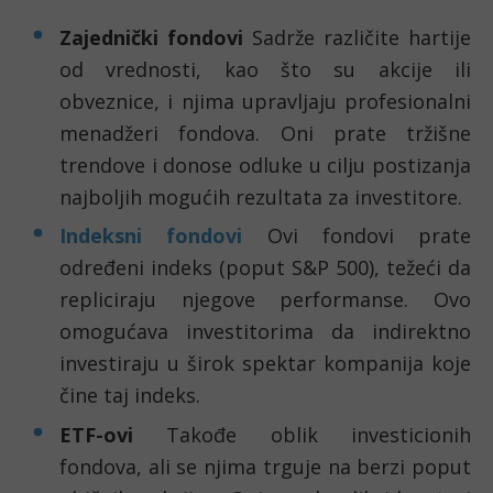
Zajednički fondovi
Sadrže različite hartije
od vrednosti, kao što su akcije ili
obveznice, i njima upravljaju profesionalni
menadžeri fondova. Oni prate tržišne
trendove i donose odluke u cilju postizanja
najboljih mogućih rezultata za investitore.
Indeksni fondovi
Ovi fondovi prate
određeni indeks (poput S&P 500), težeći da
repliciraju njegove performanse. Ovo
omogućava investitorima da indirektno
investiraju u širok spektar kompanija koje
čine taj indeks.
ETF-ovi
Takođe oblik investicionih
fondova, ali se njima trguje na berzi poput