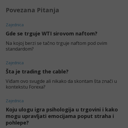
Povezana Pitanja
Zajednica
Gde se trguje WTI sirovom naftom?
Na kojoj berzi se tačno trguje naftom pod ovim
standardom?
Zajednica
Šta je trading the cable?
Viđam ovo svugde ali nikako da skontam šta znači u
kontekstu Forexa?
Zajednica
Koju ulogu igra psihologija u trgovini i kako
mogu upravljati emocijama poput straha i
pohlepe?