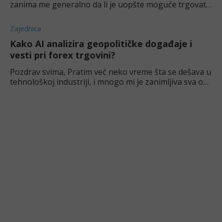
zanima me generalno da li je uopšte moguće trgovati
kriptovalutnim derivatima na Balkanu? Pretpostavljam
da jeste pošto znam par lju
Zajednica
Kako AI analizira geopolitičke događaje i
vesti pri forex trgovini?
Pozdrav svima, Pratim već neko vreme šta se dešava u
tehnološkoj industriji, i mnogo mi je zanimljiva sva ova
priča oko AI softvera. Deluje mi dosta napredno,
možda i previše. Vezano z