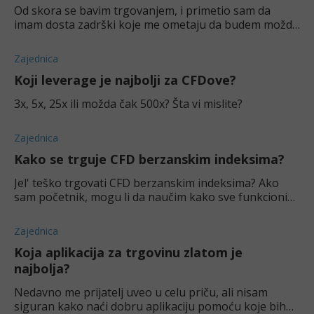
Od skora se bavim trgovanjem, i primetio sam da
imam dosta zadrški koje me ometaju da budem možda
bolji i efikasniji trgovac. Konkretno mislim na strah i
pohlepu, sa čime verujem dosta
Zajednica
Koji leverage je najbolji za CFDove?
3x, 5x, 25x ili možda čak 500x? Šta vi mislite?
Zajednica
Kako se trguje CFD berzanskim indeksima?
Jel' teško trgovati CFD berzanskim indeksima? Ako
sam početnik, mogu li da naučim kako sve funkcioniše
i da zaradim na CFDovima?
Zajednica
Koja aplikacija za trgovinu zlatom je
najbolja?
Nedavno me prijatelj uveo u celu priču, ali nisam
siguran kako naći dobru aplikaciju pomoću koje bih