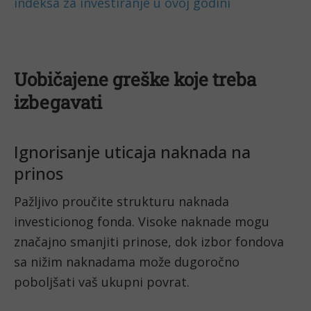
indeksa za investiranje u ovoj godini
Uobičajene greške koje treba
izbegavati
Ignorisanje uticaja naknada na
prinos
Pažljivo proučite strukturu naknada
investicionog fonda. Visoke naknade mogu
značajno smanjiti prinose, dok izbor fondova
sa nižim naknadama može dugoročno
poboljšati vaš ukupni povrat.