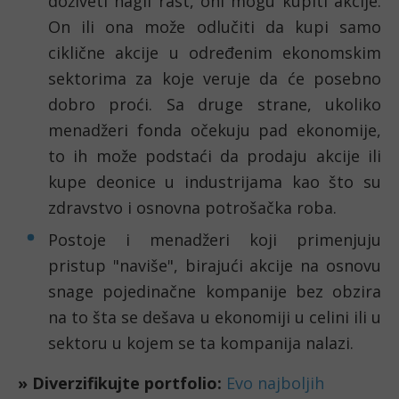
doživeti nagli rast, oni mogu kupiti akcije.
On ili ona može odlučiti da kupi samo
ciklične akcije u određenim ekonomskim
sektorima za koje veruje da će posebno
dobro proći. Sa druge strane, ukoliko
menadžeri fonda očekuju pad ekonomije,
to ih može podstaći da prodaju akcije ili
kupe deonice u industrijama kao što su
zdravstvo i osnovna potrošačka roba.
Postoje i menadžeri koji primenjuju
pristup "naviše", birajući akcije na osnovu
snage pojedinačne kompanije bez obzira
na to šta se dešava u ekonomiji u celini ili u
sektoru u kojem se ta kompanija nalazi.
» Diverzifikujte portfolio:
Evo najboljih