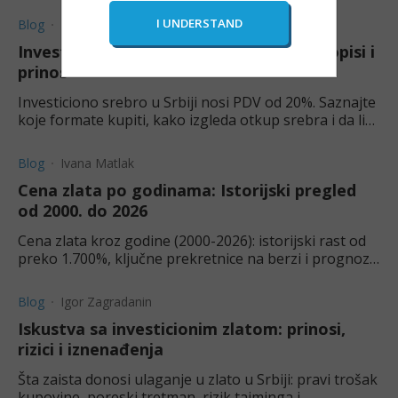
Blog
Ivana Matlak
Investiciono srebro u Srbiji: Formati, propisi i
prinos
Investiciono srebro u Srbiji nosi PDV od 20%. Saznajte
koje formate kupiti, kako izgleda otkup srebra i da li
vam ova investicija odgovara.
Blog
Ivana Matlak
Cena zlata po godinama: Istorijski pregled
od 2000. do 2026
Cena zlata kroz godine (2000-2026): istorijski rast od
preko 1.700%, ključne prekretnice na berzi i prognoza
kretanja cijene zlata za 2026.
Blog
Igor Zagradanin
Iskustva sa investicionim zlatom: prinosi,
rizici i iznenađenja
Šta zaista donosi ulaganje u zlato u Srbiji: pravi trošak
kupovine, poreski tretman, rizik tajminga i