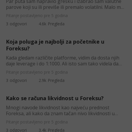
Par puta sam napravio grešku i izabrao sam valutne
parove koji su ili previše ili premalo volatilni. Malo me
nervira to, iskreno.
Pitanje postavljeno pre 5 godina
3
odgovori
4.6k
Pregleda
Koja poluga je najbolji za početnike u
Foreksu?
Kada gledam različite platforme, vidim da dosta njih
daje leverage i do 1:1000. Ali isto sam tako videla da
mnogi stručnjaci ne sa
Pitanje postavljeno pre 5 godina
3
odgovori
2.9k
Pregleda
Kako se računa likvidnost u Foreksu?
Mnogi navode likvidnost kao najveću prednost
Foreksa, ali kako da znam tačan nivo likvidnosti u
nekom trenutku? Postoji li neki na
Pitanje postavljeno pre 5 godina
3
odgovori
3.4k
Pregleda