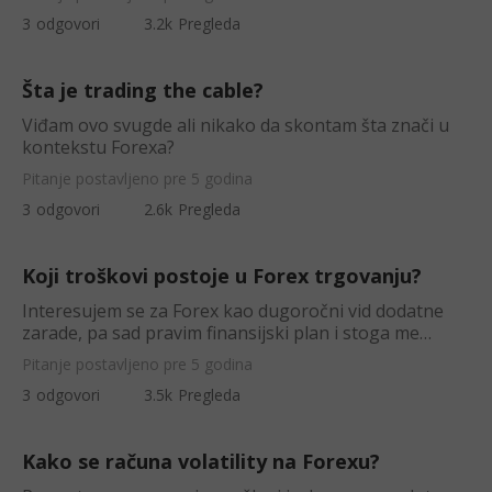
3
odgovori
3.2k
Pregleda
Šta je trading the cable?
Viđam ovo svugde ali nikako da skontam šta znači u
kontekstu Forexa?
Pitanje postavljeno pre 5 godina
3
odgovori
2.6k
Pregleda
Koji troškovi postoje u Forex trgovanju?
Interesujem se za Forex kao dugoročni vid dodatne
zarade, pa sad pravim finansijski plan i stoga me
zanima - da li postoje neki tr
Pitanje postavljeno pre 5 godina
3
odgovori
3.5k
Pregleda
Kako se računa volatility na Forexu?