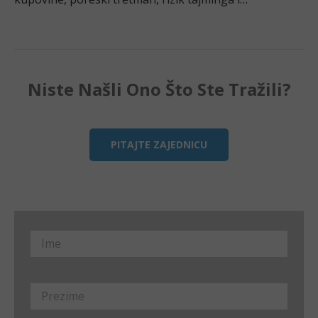
iznenađenja koja retko ko pomene pre prve kupovine.
Niste Našli Ono Što Ste Tražili?
PITAJTE ZAJEDNICU