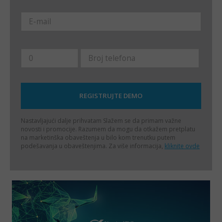
Nastavljajući dalje prihvatam
Slažem se da primam važne
novosti i promocije. Razumem da mogu da otkažem pretplatu
na marketinška obaveštenja u bilo kom trenutku putem
podešavanja u obaveštenjima. Za više informacija,
kliknite ovde