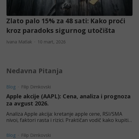
Zlato palo 15% za 48 sati: Kako proći
kroz paradoks sigurnog utočišta
Ivana Matlak
10 mart, 2026
Nedavna Pitanja
Blog
Filip Dimkovski
Apple akcije (AAPL): Cena, analiza i prognoza
za avgust 2026.
Analiza Apple akcija: kretanje apple cene, RSI/SMA
nivoi, faktori rasta i rizici. Praktičan vodič kako kupiti
akcije Apple iz Srbije + ključni nivoi za ulazak.
Blog
Filip Dimkovski