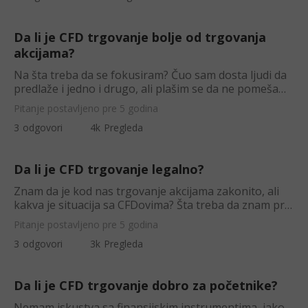
Da li je CFD trgovanje bolje od trgovanja
akcijama?
Na šta treba da se fokusiram? Čuo sam dosta ljudi da
predlaže i jedno i drugo, ali plašim se da ne pomešam
stvari na početku.
Pitanje postavljeno pre 5 godina
3
odgovori
4k
Pregleda
Da li je CFD trgovanje legalno?
Znam da je kod nas trgovanje akcijama zakonito, ali
kakva je situacija sa CFDovima? Šta treba da znam pre
nego što počnem?
Pitanje postavljeno pre 5 godina
3
odgovori
3k
Pregleda
Da li je CFD trgovanje dobro za početnike?
Nemam iskustva sa finansijskim instrumentima, iako