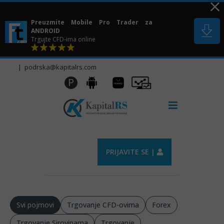
Skip
to
Preuzmite Mobile Pro Trader za
content
ANDROID
Trgujte CFD-ima online
|
podrska@kapitalrs.com
Huawei
Pro
P
Android
AppGallery
Trader
PRIJAVITE SE |
Svi pojmovi
Trgovanje CFD-ovima
Forex
Trgovanje Sirovinama
Trgovanje