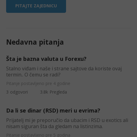
PITAJTE ZAJEDNICU
Nedavna pitanja
Šta je bazna valuta u Forexu?
Stalno viđam i naše i strane sajtove da koriste ovaj
termin.. O čemu se radi?
Pitanje postavljeno pre 4 godine
3
odgovori
3.8k
Pregleda
Da li se dinar (RSD) meri u evrima?
Prijatelj mi je preporučio da ubacim i RSD u exotics ali
nisam siguran šta da gledam na listinzima.
Pitanje postavljeno pre 5 godina