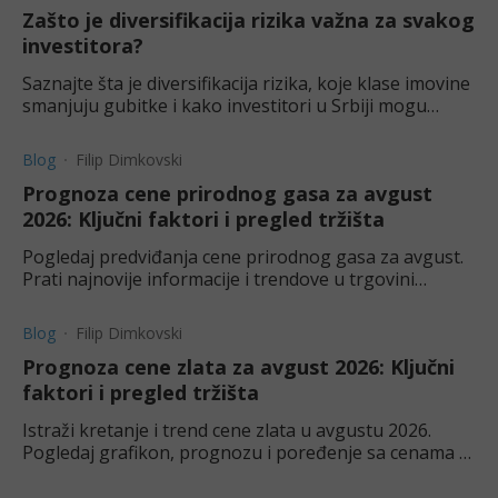
Zašto je diversifikacija rizika važna za svakog
investitora?
Saznajte šta je diversifikacija rizika, koje klase imovine
smanjuju gubitke i kako investitori u Srbiji mogu
izgraditi otporniji portfolio.
Blog
Filip Dimkovski
Prognoza cene prirodnog gasa za avgust
2026: Ključni faktori i pregled tržišta
Pogledaj predviđanja cene prirodnog gasa za avgust.
Prati najnovije informacije i trendove u trgovini
robama.
Blog
Filip Dimkovski
Prognoza cene zlata za avgust 2026: Ključni
faktori i pregled tržišta
Istraži kretanje i trend cene zlata u avgustu 2026.
Pogledaj grafikon, prognozu i poređenje sa cenama u
zlatarama.