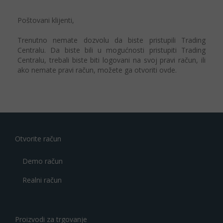
Poštovani klijenti,
Trenutno nemate dozvolu da biste pristupili Trading
Centralu. Da biste bili u mogućnosti pristupiti Trading
Centralu, trebali biste biti logovani na svoj pravi račun, ili
ako nemate pravi račun, možete ga otvoriti
ovde
.
Otvorite račun
Demo račun
Realni račun
Proizvodi za trgovanje