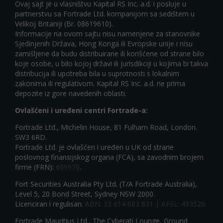
Ovaj sajt je u vlasništvu Kapital RS Inc. a.d. i posluje u
partnerstvu sa Fortrade Ltd. kompanijom sa sedištem u
Velikoj Britaniji (Br. 08619610).
Informacije na ovom sajtu nisu namenjene za stanovnike
Sjedinjenih Država, Hong Konga ili Evropske unije i nisu
zamišljene da budu distribuirane ili korišćene od strane bilo
koje osobe, u bilo kojoj državi ili jurisdikciji u kojima bi takva
distribucija ili upotreba bila u suprotnosti s lokalnim
zakonima ili regulativom. Kapital RS Inc. a.d. ne prima
depozite iz gore navedenih oblasti.
Ovlašćeni i uređeni centri Fortrade-a:
Fortrade Ltd., Michelin House, 81 Fulham Road, London.
SW3 6RD.
Fortrade Ltd. je ovlašćen i uređen u UK od strane
poslovnog finansijskog organa (FCA), sa zavodnim brojem
firme (FRN):
609970
.
Fort Securities Australia Pty Ltd. (T/A Fortrade Australia),
Level 5, 20 Bond Street, Sydney NSW 2000.
Licenciran i regulisan.
ABN: 33 614 683 831 | AFSL: 493520.
Fortrade Mauritius Ltd., The Cyberati Lounge, Ground