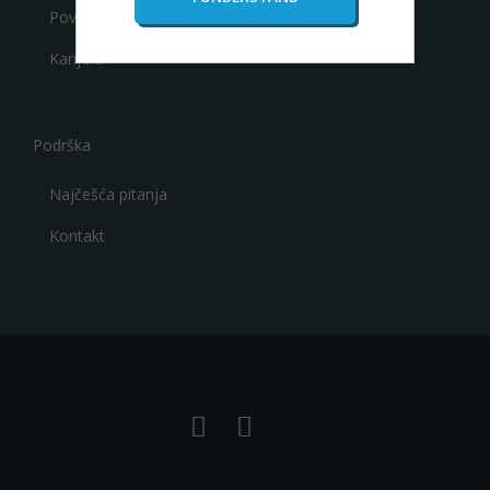
Povlačenje sredstava
Karijera
Podrška
Najčešća pitanja
Kontakt