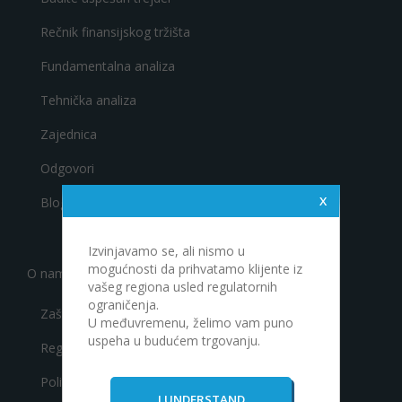
Rečnik finansijskog tržišta
Fundamentalna analiza
Tehnička analiza
Zajednica
Odgovori
Blog
Izvinjavamo se, ali nismo u
mogućnosti da prihvatamo klijente iz
O nama
vašeg regiona usled regulatornih
ograničenja.
Zašto Kapital RS Inc. a.d.?
U međuvremenu, želimo vam puno
uspeha u budućem trgovanju.
Regulativa
Politika o zaštiti privatnosti