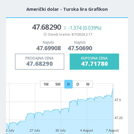
Američki dolar - Turska lira Grafikon
47.68290
-1.374
(0.039%)
Osveži vreme:
8/7/2026 2:17
Najviši
Najniži
47.69908
47.50690
PRODAJNA CENA
KUPOVNA CENA
47.68290
47.71780
1M
5M
H
D
W
47.5
47.25
22 July
27 July
30 July
4 August
7 August