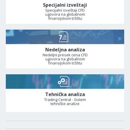
Specijalni izveštaji
Specijalni izveštaji CFD
ugovora na globalnom
finansijskom tržištu
Nedeljna analiza
Nedeljni presek cena CFD
ugovora na globalnom
finansijskom tržištu
Tehnička analiza
Trading Central - Sistem
tehničke analize