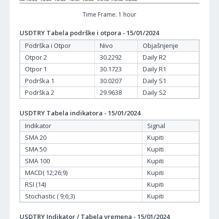
Time Frame: 1 hour
USDTRY Tabela podrške i otpora - 15/01/2024
Podrška i Otpor
Nivo
Objašnjenje
Otpor 2
30.2292
Daily R2
Otpor 1
30.1723
Daily R1
Podrška 1
30.0207
Daily S1
Podrška 2
29.9638
Daily S2
USDTRY Tabela indikatora - 15/01/2024
Indikator
Signal
SMA 20
Kupiti
SMA 50
Kupiti
SMA 100
Kupiti
MACD( 12;26;9)
Kupiti
RSI (14)
Kupiti
Stochastic ( 9;6;3)
Kupiti
USDTRY Indikator / Tabela vremena - 15/01/2024