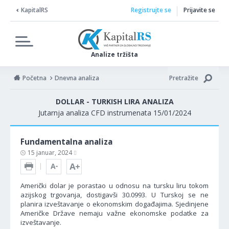
KapitalRS
Registrujte se
Prijavite se
Analize tržišta
Početna
Dnevna analiza
Pretražite
DOLLAR - TURKISH LIRA ANALIZA
Jutarnja analiza CFD instrumenata 15/01/2024
Fundamentalna analiza
15 januar, 2024
Američki dolar je porastao u odnosu na tursku liru tokom
azijskog trgovanja, dostigavši 30.0993. U Turskoj se ne
planira izveštavanje o ekonomskim događajima. Sjedinjene
Američke Države nemaju važne ekonomske podatke za
izveštavanje.