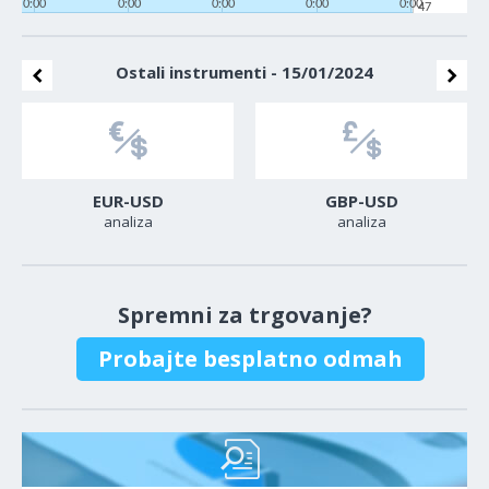
0:00
0:00
0:00
0:00
0:00
47
Ostali instrumenti - 15/01/2024
EUR-USD
GBP-USD
analiza
analiza
Spremni za trgovanje?
Probajte besplatno odmah