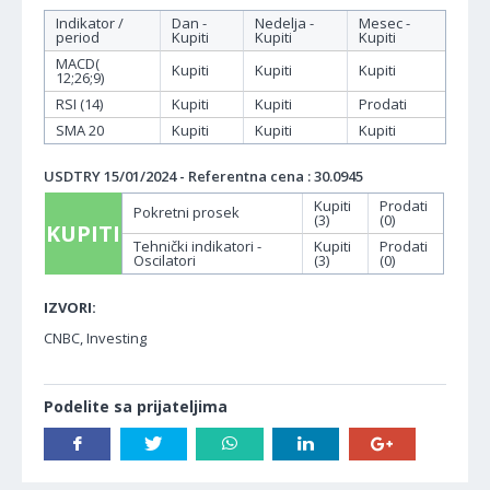
Indikator /
Dan -
Nedelja -
Mesec -
period
Kupiti
Kupiti
Kupiti
MACD(
Kupiti
Kupiti
Kupiti
12;26;9)
RSI (14)
Kupiti
Kupiti
Prodati
SMA 20
Kupiti
Kupiti
Kupiti
USDTRY 15/01/2024 - Referentna cena : 30.0945
Kupiti
Prodati
Pokretni prosek
(3)
(0)
KUPITI
Tehnički indikatori -
Kupiti
Prodati
Oscilatori
(3)
(0)
IZVORI:
CNBC, Investing
Podelite sa prijateljima