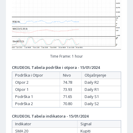
Time Frame: 1 hour
CRUDEOIL Tabela podrške i otpora - 15/01/2024
Podrška i Otpor
Nivo
Objašnjenje
Otpor 2
74.78
Daily R2
Otpor 1
73.93
Daily R1
Podrška 1
71.65
Daily S1
Podrška 2
70.80
Daily S2
CRUDEOIL Tabela indikatora - 15/01/2024
Indikator
Signal
SMA 20
Kupiti