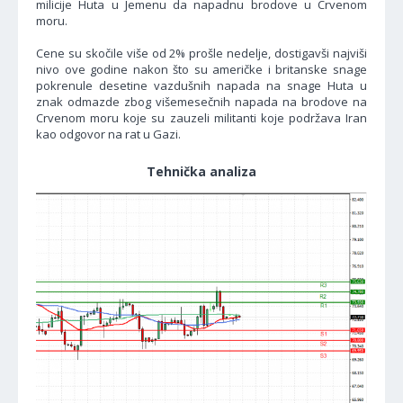
milicije Huta u Jemenu da napadnu brodove u Crvenom
moru.
Cene su skočile više od 2% prošle nedelje, dostigavši najviši
nivo ove godine nakon što su američke i britanske snage
pokrenule desetine vazdušnih napada na snage Huta u
znak odmazde zbog višemesečnih napada na brodove na
Crvenom moru koje su zauzeli militanti koje podržava Iran
kao odgovor na rat u Gazi.
Tehnička analiza