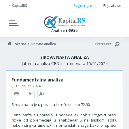
KapitalRS
Registrujte se
Prijavite se
Analize tržišta
Početna
Dnevna analiza
Pretražite
SIROVA NAFTA ANALIZA
Jutarnja analiza CFD instrumenata 15/01/2024
Fundamentalna analiza
15 januar, 2024
Sirova nafta je u porastu i kreće se oko 72.90.
Cene nafte su porasle u ponedeljak dok su trgovci pratili
rizike od poremećaja u snabdevanju na Bliskom istoku
nakon štrajka američkih i britanskih snaga kako bi sprečili