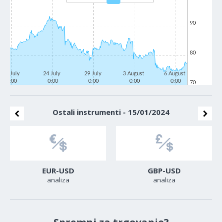
90
80
21 July
24 July
29 July
3 August
6 August
0:00
0:00
0:00
0:00
0:00
70
Ostali instrumenti - 15/01/2024
EUR-USD
GBP-USD
analiza
analiza