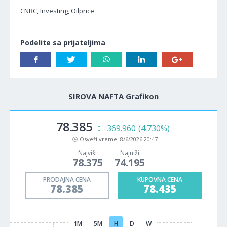
CNBC, Investing, Oilprice
Podelite sa prijateljima
SIROVA NAFTA Grafikon
78.385
-369.960
(4.730%)
Osveži vreme:
8/6/2026 20:47
Najviši
Najniži
78.375
74.195
PRODAJNA CENA
KUPOVNA CENA
78.385
78.435
1M
5M
H
D
W