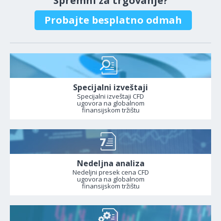
Spremni za trgovanje?
Probajte besplatno odmah
Specijalni izveštaji
Specijalni izveštaji CFD
ugovora na globalnom
finansijskom tržištu
Nedeljna analiza
Nedeljni presek cena CFD
ugovora na globalnom
finansijskom tržištu