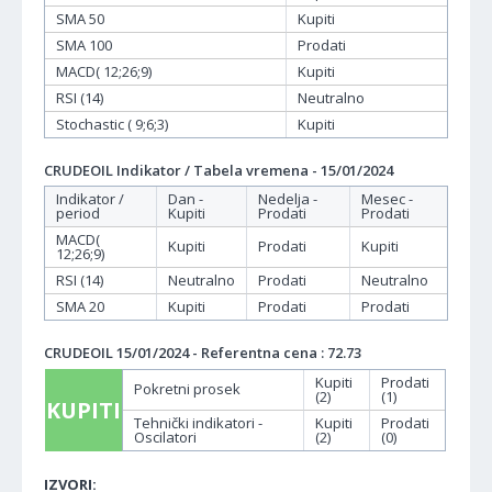
SMA 50
Kupiti
SMA 100
Prodati
MACD( 12;26;9)
Kupiti
RSI (14)
Neutralno
Stochastic ( 9;6;3)
Kupiti
CRUDEOIL Indikator / Tabela vremena - 15/01/2024
Indikator /
Dan -
Nedelja -
Mesec -
period
Kupiti
Prodati
Prodati
MACD(
Kupiti
Prodati
Kupiti
12;26;9)
RSI (14)
Neutralno
Prodati
Neutralno
SMA 20
Kupiti
Prodati
Prodati
CRUDEOIL 15/01/2024 - Referentna cena : 72.73
Kupiti
Prodati
Pokretni prosek
(2)
(1)
KUPITI
Tehnički indikatori -
Kupiti
Prodati
Oscilatori
(2)
(0)
IZVORI: