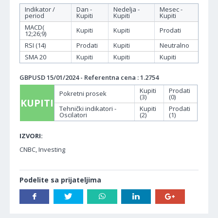
Indikator /
Dan -
Nedelja -
Mesec -
period
Kupiti
Kupiti
Kupiti
MACD(
Kupiti
Kupiti
Prodati
12;26;9)
RSI (14)
Prodati
Kupiti
Neutralno
SMA 20
Kupiti
Kupiti
Kupiti
GBPUSD 15/01/2024 - Referentna cena : 1.2754
Kupiti
Prodati
Pokretni prosek
(3)
(0)
KUPITI
Tehnički indikatori -
Kupiti
Prodati
Oscilatori
(2)
(1)
IZVORI:
CNBC, Investing
Podelite sa prijateljima