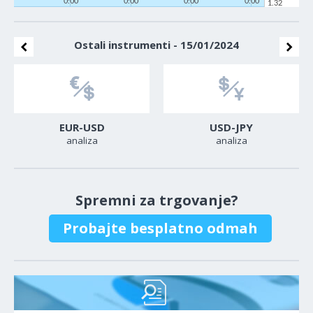
0:00
0:00
0:00
0:00
1.32
Ostali instrumenti - 15/01/2024
EUR-USD
USD-JPY
analiza
analiza
Spremni za trgovanje?
Probajte besplatno odmah