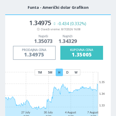
Funta - Američki dolar Grafikon
1.34975
-0.434
(0.332%)
Osveži vreme:
8/7/2026 16:08
Najviši
Najniži
1.35073
1.34329
PRODAJNA CENA
KUPOVNA CENA
1.34975
1.35005
1M
5M
H
D
W
1.35
1.34
1.33
27 July
30 July
4 August
7 August