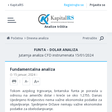
KapitalRS
Registrujte se
Prijavite se
Analize tržišta
Početna
Dnevna analiza
Pretražite
FUNTA - DOLAR ANALIZA
Jutarnja analiza CFD instrumenata 15/01/2024
Fundamentalna analiza
15 januar, 2024
Tokom azijskog trgovanja, britanska funta je porasla u
odnosu na američki dolar i kreće se oko 1.2755. Danas
Ujedinjeno Kraljevstvo nema važne ekonomske podatke za
objavljivanje. Sjedinjene Države nemaju važne ekonomske
podatke za obelodanjivanje.