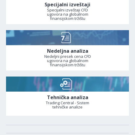
Specijalni izveštaji
Specijalni izveštaji CFD
ugovora na globalnom
finansijskom tržištu
Nedeljna analiza
Nedeljni presek cena CFD
ugovora na globalnom
finansijskom tržištu
Tehnička analiza
Trading Central - Sistem
tehničke analize