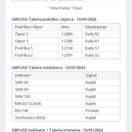
Time Frame: 1 hour
GBPUSD Tabela podrške i otpora - 15/01/2024
Podrška i Otpor
Nivo
Objašnjenje
Otpor 2
1.2809
Daily R2
Otpor 1
1.2786
Daily R1
Podrška 1
1.2724
Daily S1
Podrška 2
1.2701
Daily S2
GBPUSD Tabela indikatora - 15/01/2024
Indikator
Signal
SMA 20
Kupiti
SMA 50
Kupiti
SMA 100
Kupiti
MACD( 12;26;9)
Kupiti
RSI (14)
Prodati
Stochastic ( 9;6;3)
Kupiti
GBPUSD Indikator / Tabela vremena - 15/01/2024