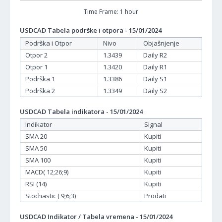
Time Frame: 1 hour
USDCAD Tabela podrške i otpora - 15/01/2024
Podrška i Otpor
Nivo
Objašnjenje
Otpor 2
1.3439
Daily R2
Otpor 1
1.3420
Daily R1
Podrška 1
1.3386
Daily S1
Podrška 2
1.3349
Daily S2
USDCAD Tabela indikatora - 15/01/2024
Indikator
Signal
SMA 20
Kupiti
SMA 50
Kupiti
SMA 100
Kupiti
MACD( 12;26;9)
Kupiti
RSI (14)
Kupiti
Stochastic ( 9;6;3)
Prodati
USDCAD Indikator / Tabela vremena - 15/01/2024