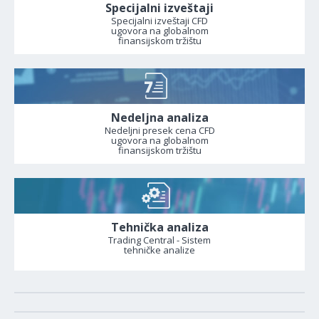
Specijalni izveštaji
Specijalni izveštaji CFD
ugovora na globalnom
finansijskom tržištu
Nedeljna analiza
Nedeljni presek cena CFD
ugovora na globalnom
finansijskom tržištu
Tehnička analiza
Trading Central - Sistem
tehničke analize