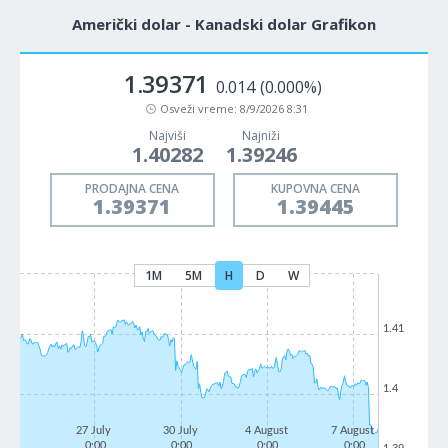
Američki dolar - Kanadski dolar Grafikon
1.39371
0.014
(0.000%)
Osveži vreme:
8/9/2026 8:31
Najviši
Najniži
1.40282
1.39246
PRODAJNA CENA
KUPOVNA CENA
1.39371
1.39445
1M
5M
H
D
W
1.41
1.4
27 July
30 July
4 August
7 August
0:00
0:00
0:00
0:00