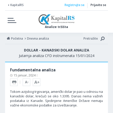
KapitalRS
Registrujte se
Prijavite se
Analize tržišta
Početna
Dnevna analiza
Pretražite
DOLLAR - KANADSKI DOLAR ANALIZA
Jutarnja analiza CFD instrumenata 15/01/2024
Fundamentalna analiza
15 januar, 2024
Tokom azijskog trgovanja, američki dolar je pao u odnosu na
kanadski dolar, krećući se oko 1.3395. Danas nema važnih
podataka iz Kanade. Sjedinjene Američke Države nemaju
važne ekonomske podatke za izveštavanje.