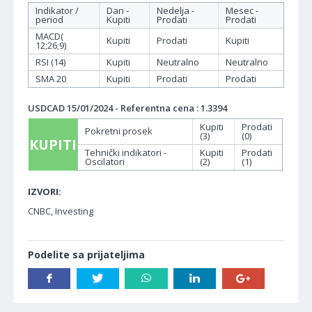
Indikator /
Dan -
Nedelja -
Mesec -
period
Kupiti
Prodati
Prodati
MACD(
Kupiti
Prodati
Kupiti
12;26;9)
RSI (14)
Kupiti
Neutralno
Neutralno
SMA 20
Kupiti
Prodati
Prodati
USDCAD 15/01/2024 - Referentna cena : 1.3394
Kupiti
Prodati
Pokretni prosek
(3)
(0)
KUPITI
Tehnički indikatori -
Kupiti
Prodati
Oscilatori
(2)
(1)
IZVORI:
CNBC, Investing
Podelite sa prijateljima