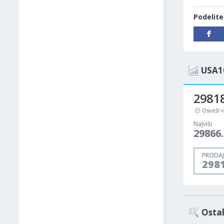
Podelite
USA1
2981
Osveži 
Najviši
29866
PRODAJ
298
Ostal