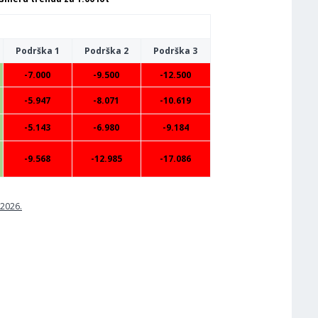
Podrška 1
Podrška 2
Podrška 3
-7.000
-9.500
-12.500
-5.947
-8.071
-10.619
-5.143
-6.980
-9.184
-9.568
-12.985
-17.086
.2026.