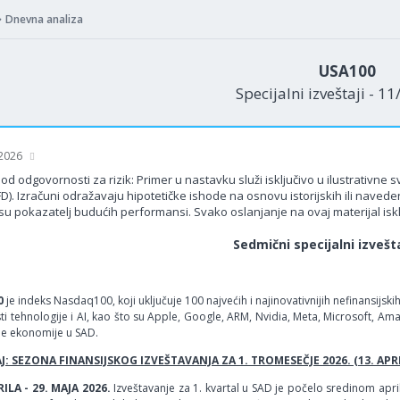
Dnevna analiza
USA100
Specijalni izveštaji - 1
 2026
od odgovornosti za rizik: Primer u nastavku služi isključivo u ilustrativne
FD). Izračuni odražavaju hipotetičke ishode na osnovu istorijskih ili nav
su pokazatelj budućih performansi. Svako oslanjanje na ovaj materijal isklj
Sedmični specijalni izvešt
0
je indeks Nasdaq100, koji uključuje 100 najvećih i najinovativnijih nefinansijsk
ti tehnologije i AI, kao što su Apple, Google, ARM, Nvidia, Meta, Microsoft, A
ne ekonomije u SAD.
: SEZONA FINANSIJSKOG IZVEŠTAVANJA ZA 1. TROMESEČJE 2026. (13. APRIL
RILA - 29. MAJA 2026.
Izveštavanje za 1. kvartal u SAD je počelo sredinom april