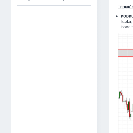
TEHNIČK
PODRUČ
Istoku,
ispod t