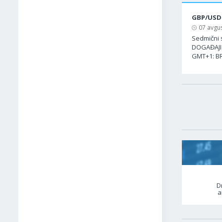
GBP/USD
07 avgus
Sedmični 
DOGAĐAJI 
GMT+1: BR
D
a