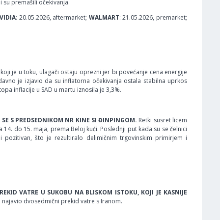
i su premašili očekivanja.
VIDIA
: 20.05.2026, aftermarket;
WALMART
: 21.05.2026, premarket;
koji je u toku, ulagači ostaju oprezni jer bi povećanje cena energije
no je izjavio da su inflatorna očekivanja ostala stabilna uprkos
pa inflacije u SAD u martu iznosila je 3,3%.
I SE S PREDSEDNIKOM NR KINE SI ĐINPINGOM.
Retki susret licem
14. do 15. maja, prema Beloj kući. Poslednji put kada su se čelnici
pozitivan, što je rezultiralo delimičnim trgovinskim primirjem i
EKID VATRE U SUKOBU NA BLISKOM ISTOKU, KOJI JE KASNIJE
 najavio dvosedmični prekid vatre s Iranom.