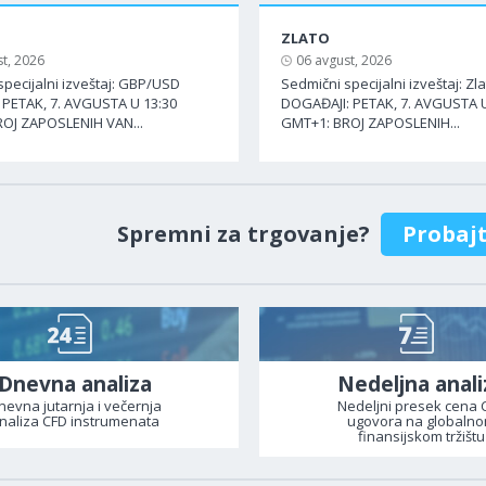
ZLATO
t, 2026
06 avgust, 2026
specijalni izveštaj: GBP/USD
Sedmični specijalni izveštaj: Zl
PETAK, 7. AVGUSTA U 13:30
DOGAĐAJI: PETAK, 7. AVGUSTA U
OJ ZAPOSLENIH VAN...
GMT+1: BROJ ZAPOSLENIH...
Spremni za trgovanje?
Probaj
Dnevna analiza
Nedeljna anali
nevna jutarnja i večernja
Nedeljni presek cena 
naliza CFD instrumenata
ugovora na globaln
finansijskom tržištu