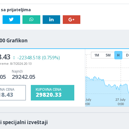
 sa prijateljima
00 Grafikon
8.43
1M
5M
H
D
-22348.518
(0.759%)
vreme:
8/7/2026 20:13
Najniži
.05
29242.05
NA CENA
KUPOVNA CENA
18.43
29820.33
22 July
27 July
0:00
0:00
i specijalni izveštaji