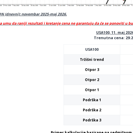
N (dnevni): novembar 2025-maj 2026.
a umu da raniji rezultati i kretanje cena ne garantuju da će se ponoviti u b
USA100, 11. maj 202
Trenutna cena: 29.
USA100
Tržišni trend
Otpor 3
Otpor 2
Otpor 1
Podrška 1
Podrška 2
Podrška 3
Primer kalkulacije bazirane na sedmičnom 