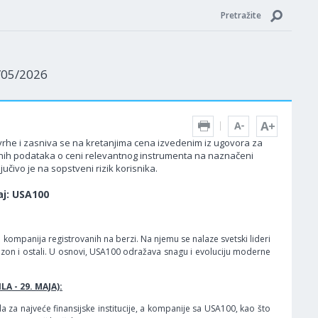
Pretražite
1/05/2026
 svrhe i zasniva se na kretanjima cena izvedenim iz ugovora za
edenih podataka o ceni relevantnog instrumenta na naznačeni
učivo je na sopstveni rizik korisnika.
aj: USA100
ih kompanija registrovanih na berzi. Na njemu se nalaze svetski lideri
mazon i ostali. U osnovi, USA100 odražava snagu i evoluciju moderne
A - 29. MAJA):
a za najveće finansijske institucije, a kompanije sa USA100, kao što