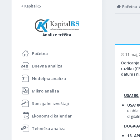
KapitalRS
Početna
Analize tržišta
Početna
11 maj,
Odricanje 
Dnevna analiza
razliku (C
datum i ni
Nedeljna analiza
Mikro analiza
USA100:
Specijalni izveštaji
USA10
u oblas
Ekonomski kalendar
digital
DOGAĐAJ
Tehnička analiza
13. AP