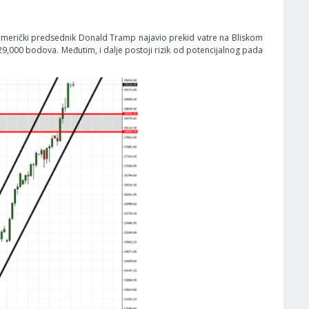
merički predsednik Donald Tramp najavio prekid vatre na Bliskom
9,000 bodova. Međutim, i dalje postoji rizik od potencijalnog pada