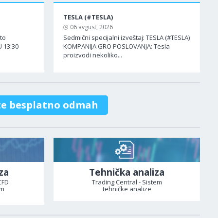
TESLA (#TESLA)
06 avgust, 2026
ato
Sedmični specijalni izveštaj: TESLA (#TESLA)
 13:30
KOMPANIJA GRO POSLOVANJA: Tesla
proizvodi nekoliko...
te besplatno odmah
za
Tehnička analiza
CFD
Trading Central - Sistem
om
tehničke analize