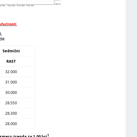
udućnosti.
6.
250
Sedmični
RAST
32.000
31.000
30.000
28.550
28.300
28.000
1
smeru trenda za 1.00 lot