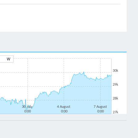
W
30k
29k
28k
30 July
4 August
7 August
0:00
0:00
0:00
27k