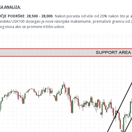
A ANALIZA:
JE PODRŠKE: 28,500 - 28,000.
Nakon porasta od više od 20% nakon što je a
 indeks USA100 dosegao je nove istorijske maksimume, premašivši granicu od 2
og nivoa ako se promene tržišni uslovi.