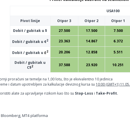
USA100
Pivot linije
Otpor 3
Otpor 2
Otpor 1
Dobit / gubitak u $
27.500
17.500
7.500
2
23.363
14.867
6.372
Dobit / gubitak u €
2
20.206
12.858
5.511
Dobit / gubitak u
£
Dobit / gubitak u
37.588
23.920
10.251
2
C$
rnji proračuni se temelje na 1,00 lotu, što je ekvivalentno 10 jedinica
reme i datum upotrebljeni za kalkulacije deviznog kursa su
10:00 (GMT+1) 11.05
ristiti alate za upravljanje rizikom kao što su
Stop-Loss
i
Take-Profit.
, Bloomberg, MT4 platforma