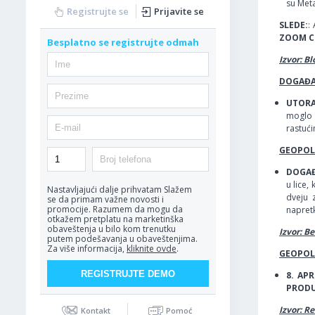
su Meta
Registrujte se
Prijavite se
SLEDE:
:
ZOOM C
Besplatno se registrujte odmah
Izvor: B
DOGAĐA
UTORAK
moglo 
rastući
GEOPOLI
DOGAĐ
u lice,
Nastavljajući dalje prihvatam
Slažem
dveju 
se da primam važne novosti i
promocije. Razumem da mogu da
napret
otkažem pretplatu na marketinška
obaveštenja u bilo kom trenutku
Izvor: B
putem podešavanja u obaveštenjima.
Za više informacija,
kliknite ovde
.
GEOPOLI
8. AP
PRODU
Izvor: R
Kontakt
Pomoć