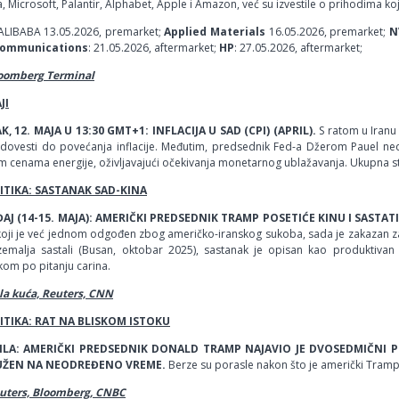
, Microsoft, Palantir, Alphabet, Apple i Amazon, već su izvestile o prihodima koj
 ALIBABA 13.05.2026, premarket;
Applied Materials
16.05.2026, premarket;
N
ommunications
: 21.05.2026, aftermarket;
HP
: 27.05.2026, aftermarket;
loomberg Terminal
JI
, 12. MAJA U 13:30 GMT+1: INFLACIJA U SAD (CPI) (APRIL).
S ratom u Iranu 
dovesti do povećanja inflacije. Međutim, predsednik Fed-a Džerom Pauel nedav
m cenama energije, oživljavajući očekivanja monetarnog ublažavanja. Ukupna sto
TIKA: SASTANAK SAD-KINA
AJ (14-15. MAJA): AMERIČKI PREDSEDNIK TRAMP POSETIĆE KINU I SASTAT
 koji je već jednom odgođen zbog američko-iranskog sukoba, sada je zakazan za 
zemalja sastali (Busan, oktobar 2025), sastanak je opisan kao produktivan i 
kom po pitanju carina.
ela kuća, Reuters, CNN
TIKA: RAT NA BLISKOM ISTOKU
RILA: AMERIČKI PREDSEDNIK DONALD TRAMP NAJAVIO JE DVOSEDMIČNI PR
ŽEN NA NEODREĐENO VREME.
Berze su porasle nakon što je američki Tramp
euters, Bloomberg, CNBC