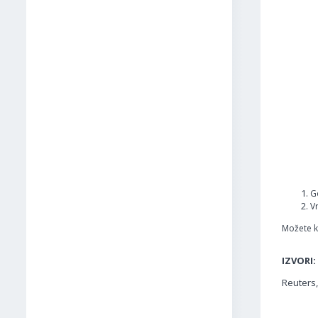
Go
V
Možete ko
IZVORI:
Reuters