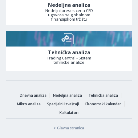
Nedeljna analiza
Nedeljni presek cena CFD
ugovora na globalnom
finansijskom tržištu
Tehnička analiza
Trading Central - Sistem
tehničke analize
Dnevna analiza
Nedeljna analiza
Tehnička analiza
Mikro analiza
Specijalni izveštaji
Ekonomski kalendar
Kalkulatori
Glavna stranica