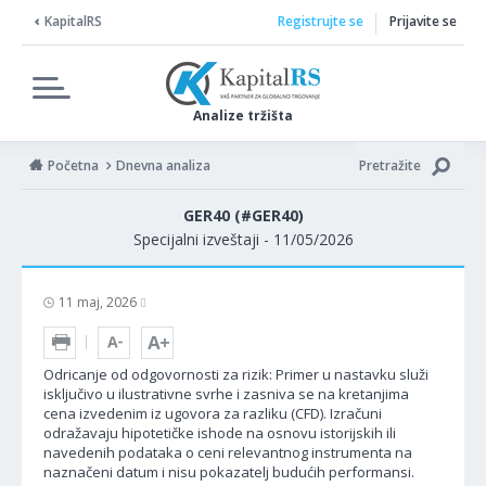
KapitalRS
Registrujte se
Prijavite se
Analize tržišta
Početna
Dnevna analiza
Pretražite
GER40 (#GER40)
Specijalni izveštaji - 11/05/2026
11 maj, 2026
Odricanje od odgovornosti za rizik: Primer u nastavku služi
isključivo u ilustrativne svrhe i zasniva se na kretanjima
cena izvedenim iz ugovora za razliku (CFD). Izračuni
odražavaju hipotetičke ishode na osnovu istorijskih ili
navedenih podataka o ceni relevantnog instrumenta na
naznačeni datum i nisu pokazatelj budućih performansi.