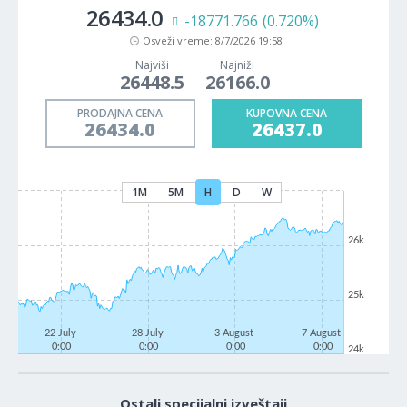
26434.0
-18771.766
(0.720%)
Osveži vreme:
8/7/2026 19:58
Najviši
Najniži
26448.5
26166.0
PRODAJNA CENA
KUPOVNA CENA
26434.0
26437.0
1M
5M
H
D
W
26k
25k
22 July
28 July
3 August
7 August
0:00
0:00
0:00
0:00
24k
Ostali specijalni izveštaji