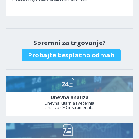
Spremni za trgovanje?
Probajte besplatno odmah
Dnevna analiza
Dnevna jutarnja i večernja
analiza CFD instrumenata