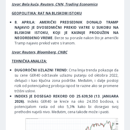
Izvor: Bela kuća, Reuters, CNN, Trading Economics
GEOPOLITIKA: RAT NA BLISKOM ISTOKU
8. APRILA: AMERIČKI PREDSEDNIK DONALD TRAMP
NAJAVIO JE DVOSEDMIČNI PREKID VATRE U SUKOBU NA
BLISKOM ISTOKU, KOJI JE KASNIJE PRODUŽEN NA
NEODREĐENO VREME.
Berze su porasle nakon što je američki
Tramp najavio prekid vatre s Iranom.
Izvor: Reuters, Bloomberg, CNBC
TEHNIČKA ANALIZA:
DUGOROČNI UZLAZNI TREND:
Crna linija trenda pokazuje da
su cene GER40 održavale uzlaznu putanju od oktobra 2022,
delujući i kao ključna zona podrške. Međutim, i dalje postoji
rizik od potencijalnog proboja ispod te razine ako se promene
tržišni uslovi.
INDEKS JE DOSEGAO REKORD OD 25.639,50 (13. JANUARA
2026).
Indeks GER40 se kreće na oko 24.350 bodova, s
potencijalom rasta od oko 5,3% kako bi dosegao svoj
prethodni najviši nivo. Međutim, cena takođe može i pasti.