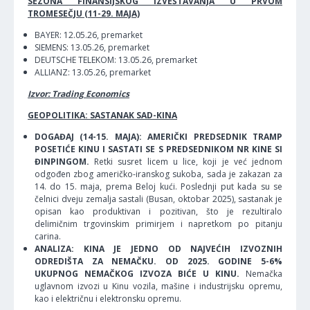
SEZONA FINANSIJSKOG IZVEŠTAVANJA U PRVOM
TROMESEČJU (11-29. MAJA)
BAYER: 12.05.26, premarket
SIEMENS: 13.05.26, premarket
DEUTSCHE TELEKOM: 13.05.26, premarket
ALLIANZ: 13.05.26, premarket
Izvor: Trading Economics
GEOPOLITIKA: SASTANAK SAD-KINA
DOGAĐAJ (14-15. MAJA): AMERIČKI PREDSEDNIK TRAMP
POSETIĆE KINU I SASTATI SE S PREDSEDNIKOM NR KINE SI
ĐINPINGOM.
Retki susret licem u lice, koji je već jednom
odgođen zbog američko-iranskog sukoba, sada je zakazan za
14. do 15. maja, prema Beloj kući. Poslednji put kada su se
čelnici dveju zemalja sastali (Busan, oktobar 2025), sastanak je
opisan kao produktivan i pozitivan, što je rezultiralo
delimičnim trgovinskim primirjem i napretkom po pitanju
carina.
ANALIZA: KINA JE JEDNO OD NAJVEĆIH IZVOZNIH
ODREDIŠTA ZA NEMAČKU. OD 2025. GODINE 5-6%
UKUPNOG NEMAČKOG IZVOZA BIĆE U KINU.
Nemačka
uglavnom izvozi u Kinu vozila, mašine i industrijsku opremu,
kao i električnu i elektronsku opremu.