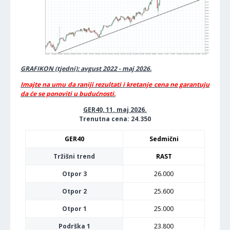
GRAFIKON (tjedni): avgust 2022 - maj 2026.
Imajte na umu da raniji rezultati i kretanje cena ne garantuju
da će se ponoviti u budućnosti.
GER40, 11. maj 2026.
Trenutna cena: 24.350
GER40
Sedmični
Tržišni trend
RAST
Otpor 3
26.000
Otpor 2
25.600
Otpor 1
25.000
Podrška 1
23.800