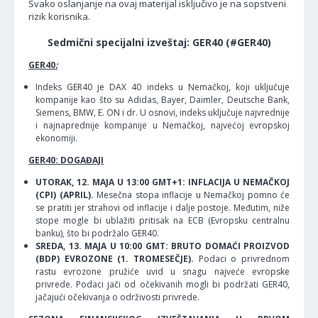
Svako oslanjanje na ovaj materijal isključivo je na sopstveni
rizik korisnika.
Sedmični specijalni izveštaj: GER40 (#GER40)
GER40
:
Indeks GER40 je DAX 40 indeks u Nemačkoj, koji uključuje
kompanije kao što su Adidas, Bayer, Daimler, Deutsche Bank,
Siemens, BMW, E. ON i dr. U osnovi, indeks uključuje najvrednije
i najnaprednije kompanije u Nemačkoj, najvećoj evropskoj
ekonomiji.
GER40: DOGAĐAJI
UTORAK, 12. MAJA U 13:00 GMT+1: INFLACIJA U NEMAČKOJ
(CPI) (APRIL).
Mesečna stopa inflacije u Nemačkoj pomno će
se pratiti jer strahovi od inflacije i dalje postoje. Međutim, niže
stope mogle bi ublažiti pritisak na ECB (Evropsku centralnu
banku), što bi podržalo GER40.
SREDA, 13. MAJA U 10:00 GMT: BRUTO DOMAĆI PROIZVOD
(BDP) EVROZONE (1. TROMESEČJE).
Podaci o privrednom
rastu evrozone pružiće uvid u snagu najveće evropske
privrede. Podaci jači od očekivanih mogli bi podržati GER40,
jačajući očekivanja o održivosti privrede.