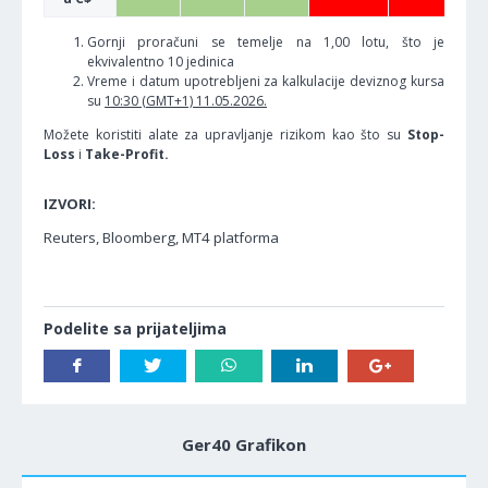
Gornji proračuni se temelje na 1,00 lotu, što je
ekvivalentno 10 jedinica
Vreme i datum upotrebljeni za kalkulacije deviznog kursa
su
10:30 (GMT+1) 11.05.2026.
Možete koristiti alate za upravljanje rizikom kao što su
Stop-
Loss
i
Take-Profit.
IZVORI:
Reuters, Bloomberg, MT4 platforma
Podelite sa prijateljima
Ger40 Grafikon