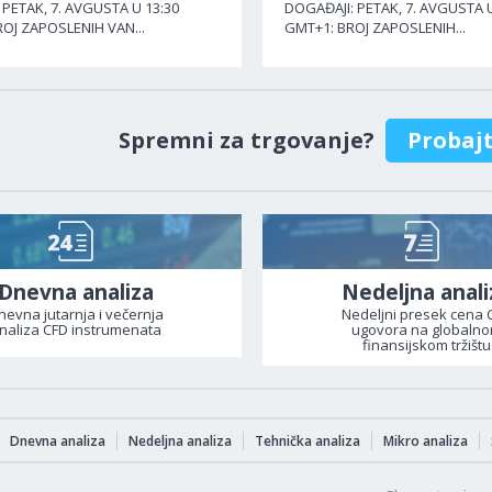
PETAK, 7. AVGUSTA U 13:30
DOGAĐAJI: PETAK, 7. AVGUSTA U
OJ ZAPOSLENIH VAN...
GMT+1: BROJ ZAPOSLENIH...
Spremni za trgovanje?
Probaj
Dnevna analiza
Nedeljna anali
nevna jutarnja i večernja
Nedeljni presek cena 
naliza CFD instrumenata
ugovora na globaln
finansijskom tržištu
Dnevna analiza
Nedeljna analiza
Tehnička analiza
Mikro analiza