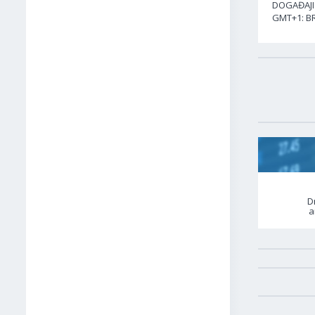
DOGAĐAJI 
GMT+1: BR
D
a