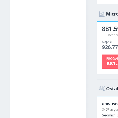
Micr
881.5
Osveži 
Najviši
926.77
PRODAJ
881.
Ostal
GBP/USD
07 avgus
Sedmični 