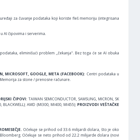
ređaji za čuvanje podataka koji koriste fleš memoriju (integrisana
u AI čipovima i serverima.
 podataka, eliminišući problem ,,čekanja". Bez toga će se AI obuka
, MICROSOFT, GOOGLE, META (FACEBOOK):
Centri podataka u
Memorija za stone / prenosne računare.
RIJSKI ČIPOVI:
TAIWAN SEMICONDUCTOR, SAMSUNG, MICRON, SK
, BLACKWELL); AMD (MI300, MI400, MI455);
PROIZVODI VEŠTAČKE
TROMESEČJE.
Očekuje se prihod od 33.6 milijardi dolara, što je oko
 Bloomberg. Očekuje se neto prihod od 22.2 milijarde dolara (novi