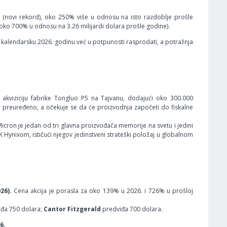
 (novi rekord), oko 250% više u odnosu na isto razdoblje prošle
 oko 700% u odnosu na 3.26 milijardi dolara prošle godine).
lu kalendarsku 2026. godinu već u potpunosti rasprodati, a potražnja
 akviziciju fabrike Tongluo P5 na Tajvanu, dodajući oko 300.000
i preuređeno, a očekuje se da će proizvodnja započeti do fiskalne
icron je jedan od tri glavna proizvođača memorije na svetu i jedini
Hynixom, ističući njegov jedinstveni strateški položaj u globalnom
26).
Cena akcija je porasla za oko 139% u 2026. i 726% u prošloj
đa 750 dolara;
Cantor Fitzgerald
predviđa 700 dolara.
6.