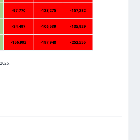
-97.770
-123,275
-157,282
-84.497
-106,539
-135,929
-156,993
-197,948
-252,555
.2026.