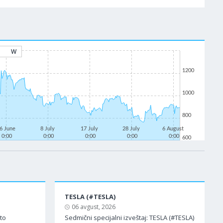
W
1200
1000
800
6 June
8 July
17 July
28 July
6 August
0:00
0:00
0:00
0:00
0:00
600
TESLA (#TESLA)
06 avgust, 2026
ato
Sedmični specijalni izveštaj: TESLA (#TESLA)