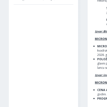
rekord,
Izvor: B
MICRON:
MICRO
kvadra
2028. 
POLOŽ
glavni 
lancu 
Izvor: i
MICRON
CENA 
godini.
PROGN