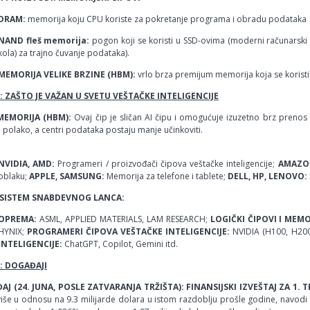
DRAM:
memorija koju CPU koriste za pokretanje programa i obradu podataka
NAND fleš memorija:
pogon koji se koristi u SSD-ovima (moderni računarski u
kola) za trajno čuvanje podataka).
MEMORIJA VELIKE BRZINE (HBM):
vrlo brza premijum memorija koja se koristi 
 ZAŠTO JE VAŽAN U SVETU VEŠTAČKE INTELIGENCIJE
MEMORIJA (HBM):
Ovaj čip je sličan AI čipu i omogućuje izuzetno brz prenos
i polako, a centri podataka postaju manje učinkoviti.
NVIDIA, AMD:
Programeri / proizvođači čipova veštačke inteligencije;
AMAZON
oblaku;
APPLE, SAMSUNG:
Memorija za telefone i tablete;
DELL, HP, LENOVO:
OSISTEM SNABDEVNOG LANCA:
OPREMA:
ASML, APPLIED MATERIALS, LAM RESEARCH;
LOGIČKI ČIPOVI I MEMO
HYNIX;
PROGRAMERI ČIPOVA VEŠTAČKE INTELIGENCIJE:
NVIDIA (H100, H200
INTELIGENCIJE:
ChatGPT, Copilot, Gemini itd.
: DOGAĐAJI
J (24. JUNA, POSLE ZATVARANJA TRŽIŠTA): FINANSIJSKI IZVEŠTAJ ZA 1. 
iše u odnosu na 9.3 milijarde dolara u istom razdoblju prošle godine, navodi