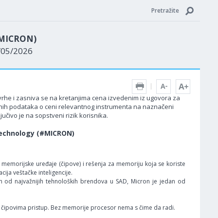
Pretražite
#MICRON)
8/05/2026
 svrhe i zasniva se na kretanjima cena izvedenim iz ugovora za
edenih podataka o ceni relevantnog instrumenta na naznačeni
učivo je na sopstveni rizik korisnika.
echnology (#MICRON)
e memorijske uređaje (čipove) i rešenja za memoriju koja se koriste
ija veštačke inteligencije.
n od najvažnijih tehnoloških brendova u SAD, Micron je jedan od
čipovima pristup. Bez memorije procesor nema s čime da radi.