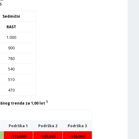
5
Sedmični
RAST
1.000
900
780
540
510
470
1
šnog trenda za 1,00 lot
Podrška 1
Podrška 2
Podrška 3
-115,000
-145,000
-185,000