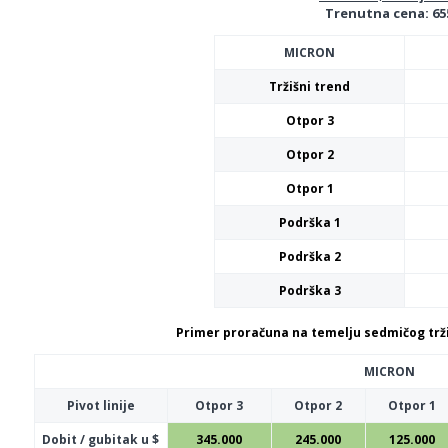
Trenutna cena: 65
MICRON
Tržišni trend
Otpor 3
Otpor 2
Otpor 1
Podrška 1
Podrška 2
Podrška 3
Primer proračuna na temelju sedmičog trži
MICRON
Pivot linije
Otpor 3
Otpor 2
Otpor 1
Dobit / gubitak u $
345.000
245.000
125.000