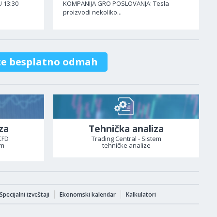
 13:30
KOMPANIJA GRO POSLOVANJA: Tesla
proizvodi nekoliko...
te besplatno odmah
za
Tehnička analiza
CFD
Trading Central - Sistem
om
tehničke analize
Specijalni izveštaji
Ekonomski kalendar
Kalkulatori