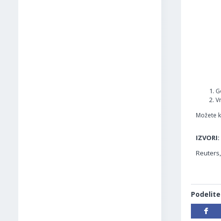
G
V
Možete ko
IZVORI:
Reuters
Podelite