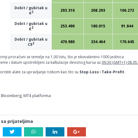
Dobit / gubitak u
293.310
208.293
106.272
2
€
Dobit / gubitak u
253.490
180.015
91.844
2
£
Dobit / gubitak u
470.980
334.464
170.645
2
C$
ornji proračuni se temelje na 1,00 lotu, što je ekvivalentno 1000 jedinica
reme i datum upotrebljeni za kalkulacije deviznog kursa su
09:30 (GMT+1) 08.05
ristiti alate za upravljanje rizikom kao što su
Stop-Loss
i
Take-Profit.
, Bloomberg, MT4 platforma
 sa prijateljima