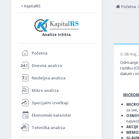
KapitalRS
Početna
Analize tržišta
Početna
08 maj,
Odricanje 
Dnevna analiza
razliku (C
datum i ni
Nedeljna analiza
Mikro analiza
MICRON
Specijalni izveštaji
MICR
za sve,
Ekonomski kalendar
OSNO
najveći
AKCIJE
Tehnička analiza
MEMORI
GLAVN