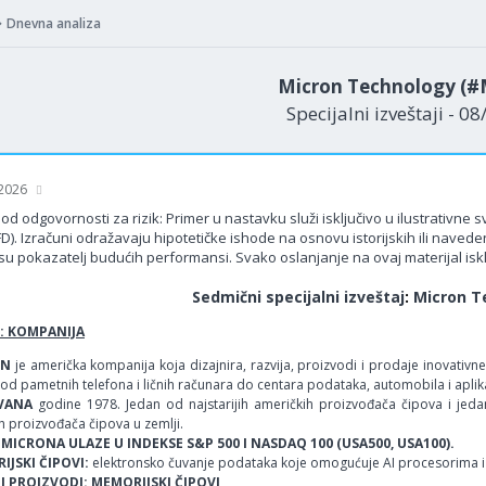
Dnevna analiza
Micron Technology (
Specijalni izveštaji - 0
 2026
od odgovornosti za rizik: Primer u nastavku služi isključivo u ilustrativne
FD). Izračuni odražavaju hipotetičke ishode na osnovu istorijskih ili nav
su pokazatelj budućih performansi. Svako oslanjanje na ovaj materijal isklj
Sedmični specijalni izveštaj
:
Micron T
: KOMPANIJA
ON
je američka kompanija koja dizajnira, razvija, proizvodi i prodaje inovativn
 od pametnih telefona i ličnih računara do centara podataka, automobila i aplikac
VANA
godine 1978. Jedan od najstarijih američkih proizvođača čipova i jeda
h proizvođača čipova u zemlji.
 MICRONA ULAZE U INDEKSE S&P 500 I NASDAQ 100 (USA500, USA100).
JSKI ČIPOVI:
elektronsko čuvanje podataka koje omogućuje AI procesorima i 
I PROIZVODI: MEMORIJSKI ČIPOVI