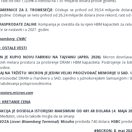
 rast od oko 1,026% u odnosu na 1.97 milijardi dolara prošle godine).
SMERNICE ZA 2. TROMESEČJE:
Očekuje se prihod od 39,54 milijarde dolara
godine. Očekuje se neto prihod od 26.24 milijarde dolara (novi rekord, rast od
RASPRODATE ZALIHE
: Kompanija je izvestila da su njeni HBM kapaciteti za ce
će se nastaviti i u 2027. godini.
loomberg, CNBC
 OSTALE VESTI
N JE KUPIO NOVU FABRIKU NA TAJVANU (APRIL 2026)
. Micron dovršava
tnih metara prostora za proširenje DRAM i HBM kapaciteta. Postrojenje će bit
godine.
AJ NA TRŽIŠTU: MICRON JE JEDINI VELIKI PROIZVOĐAČ MEMORIJE U SAD.
M
proizvođač DRAM-a i hardvera u SAD, zajedno s južnokorejskim Samsungom i SK 
snabdevanja poluprovodnicima.
nvestors.micron.com
: KRETANJE CENA
AKCIJA JE DOSEGLA ISTORIJSKI MAKSIMUM OD 681.68 DOLARA (4. MAJA 20
 Međutim, cena bi takođe mogla da se smanji.
OZA (
izvor: Bloomberg Terminal
): Mizuho
predviđa 740 dolara;
HSBC
predvi
#MICRON; 8. maj 202