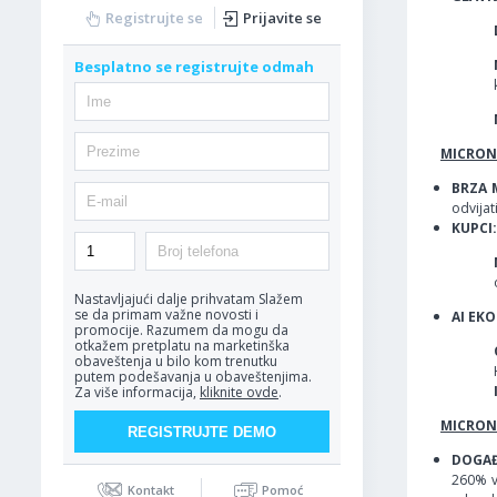
Registrujte se
Prijavite se
Besplatno se registrujte odmah
MICRON:
BRZA 
odvijat
KUPCI:
Nastavljajući dalje prihvatam
Slažem
se da primam važne novosti i
AI EK
promocije. Razumem da mogu da
otkažem pretplatu na marketinška
obaveštenja u bilo kom trenutku
putem podešavanja u obaveštenjima.
Za više informacija,
kliknite ovde
.
MICRON
DOGAĐA
260% v
Kontakt
Pomoć