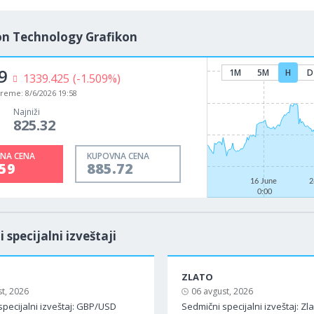
on Technology Grafikon
9
1M
5M
H
D
1339.425
(-1.509%)
vreme:
8/6/2026 19:58
Najniži
825.32
NA CENA
KUPOVNA CENA
59
885.72
16 June
2
0:00
i specijalni izveštaji
ZLATO
t, 2026
06 avgust, 2026
specijalni izveštaj: GBP/USD
Sedmični specijalni izveštaj: Zl