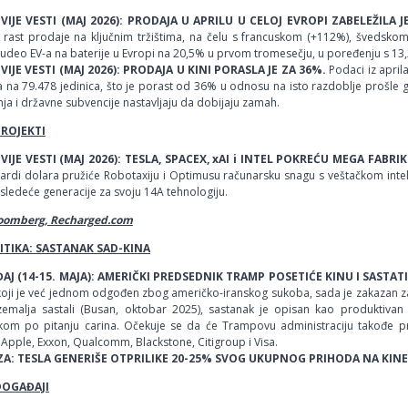
IJE VESTI (MAJ 2026): PRODAJA U APRILU U CELOJ EVROPI ZABELEŽILA 
 rast prodaje na ključnim tržištima, na čelu s francuskom (+112%), švedsk
 udeo EV-a na baterije u Evropi na 20,5% u prvom tromesečju, u poređenju s 1
IJE VESTI (MAJ 2026): PRODAJA U KINI PORASLA JE ZA 36%.
Podaci iz april
 na 79.478 jedinica, što je porast od 36% u odnosu na isto razdoblje prošle 
ja i državne subvencije nastavljaju da dobijaju zamah.
PROJEKTI
IJE VESTI (MAJ 2026): TESLA, SPACEX, xAI i INTEL POKREĆU MEGA FABRI
jardi dolara pružiće Robotaxiju i Optimusu računarsku snagu s veštačkom inteli
sledeće generacije za svoju 14A tehnologiju.
loomberg, Recharged.com
TIKA: SASTANAK SAD-KINA
AJ (14-15. MAJA): AMERIČKI PREDSEDNIK TRAMP POSETIĆE KINU I SASTA
 koji je već jednom odgođen zbog američko-iranskog sukoba, sada je zakazan za 
zemalja sastali (Busan, oktobar 2025), sastanak je opisan kao produktivan i 
kom po pitanju carina. Očekuje se da će Trampovu administraciju takođe pra
 Apple, Exxon, Qualcomm, Blackstone, Citigroup i Visa.
ZA: TESLA GENERIŠE OTPRILIKE 20-25% SVOG UKUPNOG PRIHODA NA KIN
DOGAĐAJI