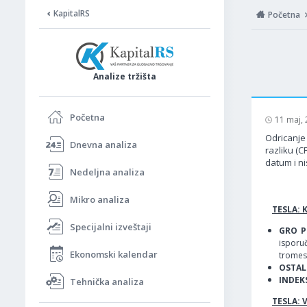
KapitalRS
Početna
Analize tržišta
Početna
11 maj,
Odricanje 
Dnevna analiza
razliku (C
datum i ni
Nedeljna analiza
Mikro analiza
TESLA: 
Specijalni izveštaji
GRO P
isporuč
Ekonomski kalendar
tromes
OSTALI
INDEKS
Tehnička analiza
TESLA: 