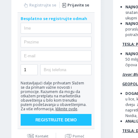
Registrujte se
Prijavite se
NAJNOV
snažan
ukupni
Besplatno se registrujte odmah
NAJNOV
porasla
potražn
TESLA: 
NAJNOV
50 mili
čipova 
Izvor: B
Nastavljajući dalje prihvatam
Slažem
GEOPOLI
se da primam važne novosti i
promocije. Razumem da mogu da
DOGAĐ
otkažem pretplatu na marketinška
u lice,
obaveštenja u bilo kom trenutku
dveju 
putem podešavanja u obaveštenjima.
Za više informacija,
kliknite ovde
.
napret
Nvidia,
ANALI
TESLA: 
Kontakt
Pomoć