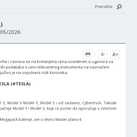
Pretražite
)
1/05/2026
 svrhe i zasniva se na kretanjima cena izvedenim iz ugovora za
edenih podataka o ceni relevantnog instrumenta na naznačeni
učivo je na sopstveni rizik korisnika.
TESLA (#TESLA)
Model 3, Model X Model Y, Model S i od nedavno, Cybertruck. Takođe
upačnije Model Y i Model 3, koje će početi da isporučuje u četvrtom
Megapack baterije, sve u okviru Master plana 4.