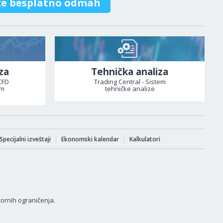
te besplatno odmah
za
Tehnička analiza
CFD
Trading Central - Sistem
om
tehničke analize
Specijalni izveštaji
Ekonomski kalendar
Kalkulatori
tornih ograničenja.