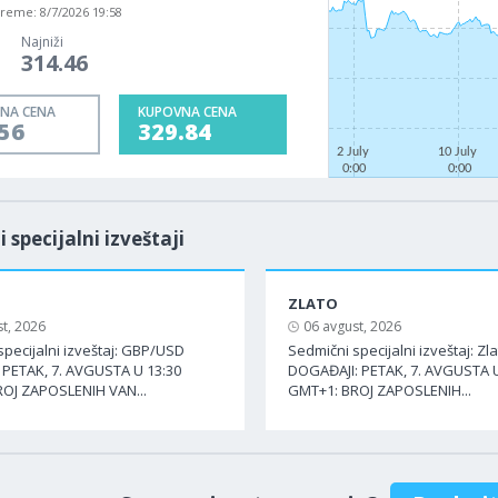
vreme:
8/7/2026 19:58
Najniži
314.46
NA CENA
KUPOVNA CENA
56
329.84
2 July
10 July
0:00
0:00
i specijalni izveštaji
ZLATO
t, 2026
06 avgust, 2026
specijalni izveštaj: GBP/USD
Sedmični specijalni izveštaj: Zl
PETAK, 7. AVGUSTA U 13:30
DOGAĐAJI: PETAK, 7. AVGUSTA U
OJ ZAPOSLENIH VAN...
GMT+1: BROJ ZAPOSLENIH...