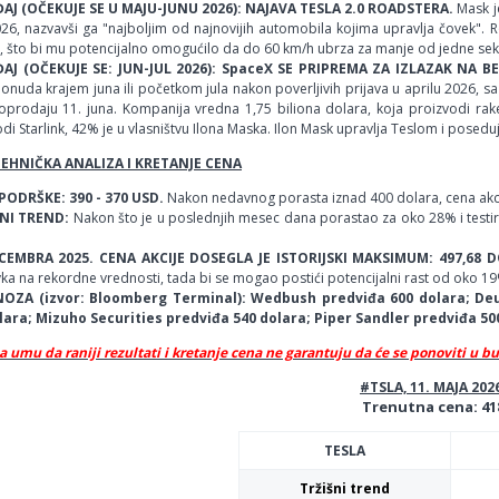
AJ (OČEKUJE SE U MAJU-JUNU 2026): NAJAVA TESLA 2.0 ROADSTERA.
Mask j
026, nazvavši ga "najboljim od najnovijih automobila kojima upravlja čovek". 
, što bi mu potencijalno omogućilo da do 60 km/h ubrza za manje od jedne se
AJ (OČEKUJE SE: JUN-JUL 2026): SpaceX SE PRIPREMA ZA IZLAZAK NA B
onuda krajem juna ili početkom jula nakon poverljivih prijava u aprilu 2026, 
prodaju 11. juna. Kompanija vredna 1,75 biliona dolara, koja proizvodi rakete
di Starlink, 42% je u vlasništvu Ilona Maska. Ilon Mask upravlja Teslom i posedu
TEHNIČKA ANALIZA I KRETANJE CENA
ODRŠKE: 390 - 370 USD.
Nakon nedavnog porasta iznad 400 dolara, cena akci
NI TREND:
Nakon što je u poslednjih mesec dana porastao za oko 28% i testira
ECEMBRA 2025. CENA AKCIJE DOSEGLA JE ISTORIJSKI MAKSIMUM: 497,68 
a na rekordne vrednosti, tada bi se mogao postići potencijalni rast od oko 1
OZA (izvor: Bloomberg Terminal): Wedbush predviđa 600 dolara; Deu
lara; Mizuho Securities predviđa 540 dolara; Piper Sandler predviđa 50
a umu da raniji rezultati i kretanje cena ne garantuju da će se ponoviti u b
#TSLA, 11. MAJA 202
Trenutna cena: 41
TESLA
Tržišni trend