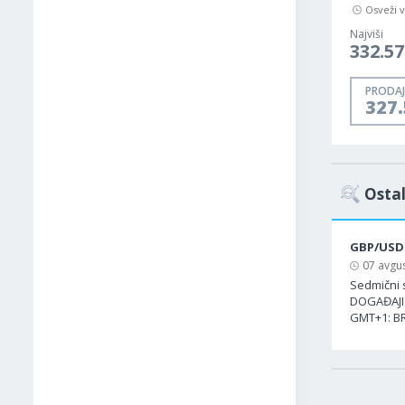
Osveži 
Najviši
332.57
PRODAJ
327.
Ostal
GBP/USD
07 avgus
Sedmični 
DOGAĐAJI 
GMT+1: BR