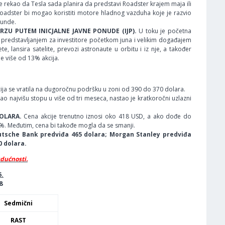
e rekao da Tesla sada planira da predstavi Roadster krajem maja ili
Roadster bi mogao koristiti motore hladnog vazduha koje je razvio
kunde.
ERZU PUTEM INICJALNE JAVNE PONUDE (IJP).
U toku je početna
sa predstavljanjem za investitore početkom juna i velikim događajem
, lansira satelite, prevozi astronaute u orbitu i iz nje, a također
je više od 13% akcija.
ja se vratila na dugoročnu podršku u zoni od 390 do 370 dolara.
o najvišu stopu u više od tri meseca, nastao je kratkoročni uzlazni
DOLARA.
Cena akcije trenutno iznosi oko 418 USD, a ako dođe do
9%. Međutim, cena bi takođe mogla da se smanji.
tsche Bank predviđa 465 dolara; Morgan Stanley predviđa
0 dolara.
udućnosti.
6.
8
Sedmični
RAST