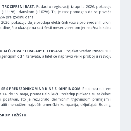
JE TROCIFRENI RAST
. Podaci o registraciji iz aprila 2026. pokazuju
om (+111%) i danskom (+102%). Taj je rast pomogao da se poveća
3,2% pre godinu dana.
a 2026. pokazuju da je prodaja električnih vozila proizvedenih u Kini
godine, što ukazuje na rast šesti mesec zaredom jer snažna lokalna
KU AI ČIPOVA "TERAFAB" U TEKSASU.
Projekat vredan između 10 i
gencijom od 1 teravata, a Intel će napraviti veliki proboj u razvoju
TI SE S PREDSEDNIKOM NR KINE SI ĐINPINGOM.
Retki susret licem
14. do 15. maja, prema Beloj kući. Poslednji put kada su se čelnici
pozitivan, što je rezultiralo delimičnim trgovinskim primirjem i
titi menadžeri najvećih američkih kompanija, uključujući Boeing,
ESKOM TRŽIŠTU.