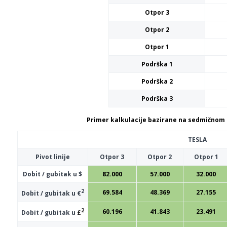
Otpor 3
Otpor 2
Otpor 1
Podrška 1
Podrška 2
Podrška 3
Primer kalkulacije bazirane na sedmičnom 
TESLA
Pivot linije
Otpor 3
Otpor 2
Otpor 1
Dobit / gubitak u $
82.000
57.000
32.000
2
69.584
48.369
27.155
Dobit / gubitak u €
2
60.196
41.843
23.491
Dobit / gubitak u
£