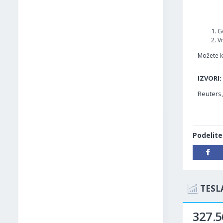
G
V
Možete ko
IZVORI:
Reuters
Podelite
TESL
327.5