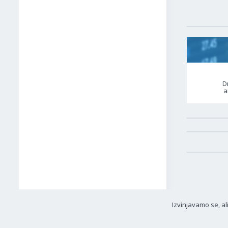
D
a
Izvinjavamo se, al