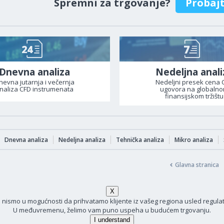
Spremni za trgovanje?
Probaj
Dnevna analiza
Nedeljna anali
nevna jutarnja i večernja
Nedeljni presek cena 
naliza CFD instrumenata
ugovora na globaln
finansijskom tržištu
Dnevna analiza
Nedeljna analiza
Tehnička analiza
Mikro analiza
Glavna stranica
i nismo u mogućnosti da prihvatamo klijente iz vašeg regiona usled regula
U međuvremenu, želimo vam puno uspeha u budućem trgovanju.