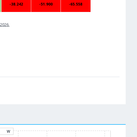
-38.242
-51.900
-65.558
.2026.
W