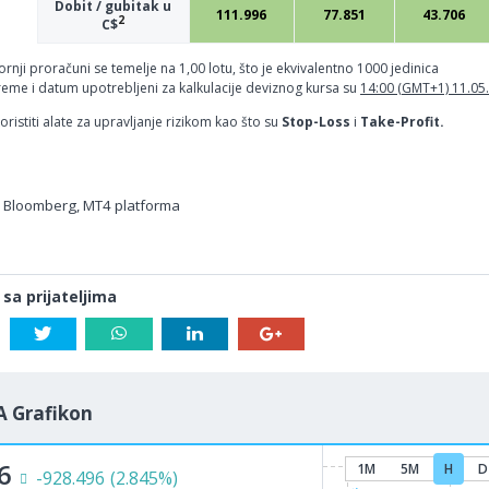
Dobit / gubitak u
111.996
77.851
43.706
2
C$
ornji proračuni se temelje na 1,00 lotu, što je ekvivalentno 1000 jedinica
reme i datum upotrebljeni za kalkulacije deviznog kursa su
14:00 (GMT+1) 11.05
ristiti alate za upravljanje rizikom kao što su
Stop-Loss
i
Take-Profit.
, Bloomberg, MT4 platforma
 sa prijateljima
A Grafikon
6
1M
5M
H
D
-928.496
(2.845%)