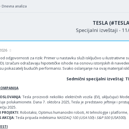
Dnevna analiza
TESLA (#TESLA
Specijalni izveštaji - 1
 2026
od odgovornosti za rizik: Primer u nastavku služi isključivo u ilustrativne
FD). Izračuni odražavaju hipotetičke ishode na osnovu istorijskih ili nav
su pokazatelj budućih performansi. Svako oslanjanje na ovaj materijal isklj
Sedmični specijalni izveštaj: 
KOMPANIJA
OSLOVANJA
: Tesla proizvodi nekoliko električnih vozila (EV), uključujući 
uje polukamionete. Dana 7. oktobra 2025, Tesla je predstavio jeftinije i prist
ečju 2025.
 PROJEKTI:
Robotaksi, Optimus humanoidni roboti, AI tehnologije i platforme, 
 AKCIJA:
Tesla pripada indeksima
NASDAQ 100 (USA100
) i
S&P 500
(USA500).
VESTI