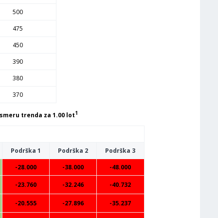
500
475
450
390
380
370
1
smeru trenda za 1.00 lot
Podrška 1
Podrška 2
Podrška 3
-28.000
-38.000
-48.000
-23.760
-32.246
-40.732
-20.555
-27.896
-35.237