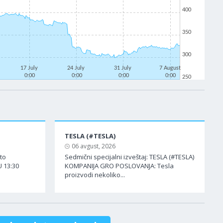
400
350
300
17 July
24 July
31 July
7 August
0:00
0:00
0:00
0:00
250
TESLA (#TESLA)
06 avgust, 2026
ato
Sedmični specijalni izveštaj: TESLA (#TESLA)
 13:30
KOMPANIJA GRO POSLOVANJA: Tesla
proizvodi nekoliko...