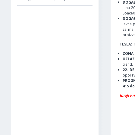
DOGAĐ
juna 2
SpaceX
DOGAĐ
javna p
za malo
proizvo
TESLA: 
ZONA P
UZLAZ
trend.
22. D
oporavk
PROGN
415 do
Imajte n