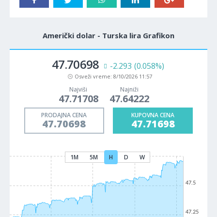
Američki dolar - Turska lira Grafikon
47.70698
-2.293
(0.058%)
Osveži vreme:
8/10/2026 11:57
Najviši
Najniži
47.71708
47.64222
PRODAJNA CENA
KUPOVNA CENA
47.70698
47.71698
1M
5M
H
D
W
47.5
47.25