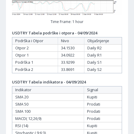
Time Frame: 1 hour
USDTRY Tabela podrške i otpora - 04/09/2024
Podrška i Otpor
Nivo
Objašnjenje
Otpor 2
34.1530
Daily R2
Otpor 1
34.0922
Daily R1
Podrška 1
33.9299
Daily S1
Podrška 2
33.8691
Daily S2
USDTRY Tabela indikatora - 04/09/2024
Indikator
Signal
SMA 20
Kupiti
SMA 50
Prodati
SMA 100
Prodati
MACD( 12;26;9)
Prodati
RSI (14)
Kupiti
Stochastic ( 9;6;3)
Kupiti