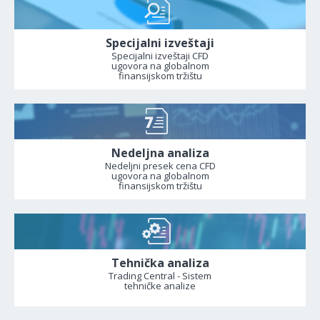
Specijalni izveštaji
Specijalni izveštaji CFD
ugovora na globalnom
finansijskom tržištu
Nedeljna analiza
Nedeljni presek cena CFD
ugovora na globalnom
finansijskom tržištu
Tehnička analiza
Trading Central - Sistem
tehničke analize