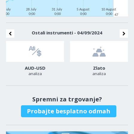
23 July
28 July
31 July
5 August
10 August
0:00
0:00
0:00
0:00
0:00
47
Ostali instrumenti - 04/09/2024
AUD-USD
Zlato
analiza
analiza
Spremni za trgovanje?
Probajte besplatno odmah