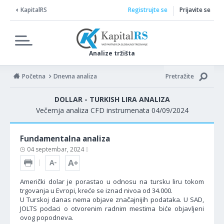
KapitalRS
Registrujte se
Prijavite se
Analize tržišta
Početna
Dnevna analiza
Pretražite
DOLLAR - TURKISH LIRA ANALIZA
Večernja analiza CFD instrumenata 04/09/2024
Fundamentalna analiza
04 septembar, 2024
Američki dolar je porastao u odnosu na tursku liru tokom
trgovanja u Evropi, kreće se iznad nivoa od 34.000.
U Turskoj danas nema objave značajnijih podataka. U SAD,
JOLTS podaci o otvorenim radnim mestima biće objavljeni
ovog popodneva.