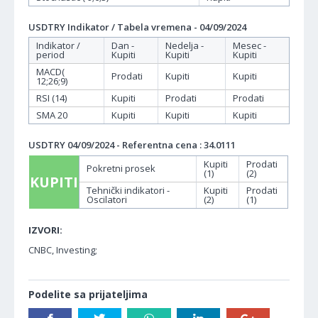
USDTRY Indikator / Tabela vremena - 04/09/2024
Indikator /
Dan -
Nedelja -
Mesec -
period
Kupiti
Kupiti
Kupiti
MACD(
Prodati
Kupiti
Kupiti
12;26;9)
RSI (14)
Kupiti
Prodati
Prodati
SMA 20
Kupiti
Kupiti
Kupiti
USDTRY 04/09/2024 - Referentna cena : 34.0111
Kupiti
Prodati
Pokretni prosek
(1)
(2)
KUPITI
Tehnički indikatori -
Kupiti
Prodati
Oscilatori
(2)
(1)
IZVORI:
CNBC, Investing;
Podelite sa prijateljima