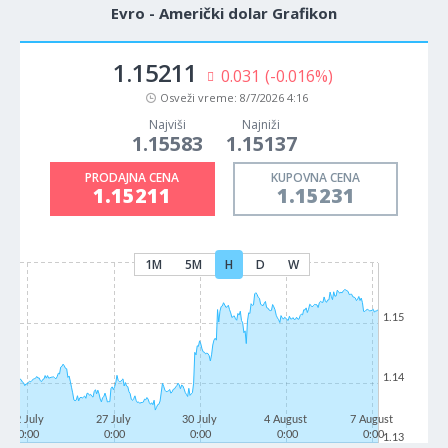
Evro - Američki dolar Grafikon
1.15211
0.031
(-0.016%)
Osveži vreme:
8/7/2026 4:16
Najviši
Najniži
1.15583
1.15137
PRODAJNA CENA
KUPOVNA CENA
1.15211
1.15231
1M
5M
H
D
W
1.15
1.14
22 July
27 July
30 July
4 August
7 August
0:00
0:00
0:00
0:00
0:00
1.13