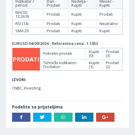
Indikator /
Dan -
Nedelja -
Mesec -
period
Prodati
Kupiti
Kupiti
MACD(
Prodati
Kupiti
Prodati
12;26;9)
RSI (14)
Prodati
Kupiti
Neutralno
SMA 20
Prodati
Kupiti
Kupiti
EURUSD 04/09/2024 - Referentna cena : 1.1053
Kupiti
Prodati
Pokretni prosek
(0)
(3)
PRODATI
Tehnički indikatori -
Kupiti
Prodati
Oscilatori
(1)
(2)
IZVORI:
CNBC, Investing;
Podelite sa prijateljima