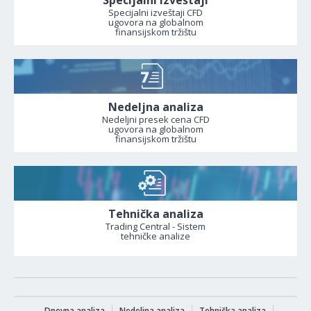
Specijalni izveštaji CFD
ugovora na globalnom
finansijskom tržištu
Nedeljna analiza
Nedeljni presek cena CFD
ugovora na globalnom
finansijskom tržištu
Tehnička analiza
Trading Central - Sistem
tehničke analize
Dnevna analiza
Nedeljna analiza
Tehnička analiza