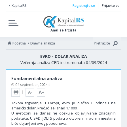
KapitalRS
Registrujte se
Prijavite se
Analize tržišta
Početna
Dnevna analiza
Pretražite
EVRO - DOLAR ANALIZA
Večernja analiza CFD instrumenata 04/09/2024
Fundamentalna analiza
04 septembar, 2024
Tokom trgovanja u Evropi, evro je ojačao u odnosu na
američki dolar, krećući se iznad 1.1000.
U evrozoni se danas ne očekuje objavljivanje značajnih
podataka. U SAD, JOLTS podaci o otvorenim radnim mestima
biće objavljeni ovog popodneva.