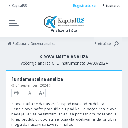
KapitalRS
Registrujte se
Prijavite se
Analize tržišta
Početna
Dnevna analiza
Pretražite
SIROVA NAFTA ANALIZA
Večernja analiza CFD instrumenata 04/09/2024
Fundamentalna analiza
04 septembar, 2024
Sirova nafta se danas kreće ispod nivoa od 70 dolara.
Cene sirove nafte produžile su pad koji je počeo ranije ove
nedelje, jer se pesimizam u vezi sa potražnjom, posebno iz
Kine, produbio, dok su se pojavila očekivanja da bi Libija
mogla da nastavi sa izvozom nafte.