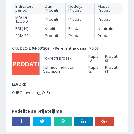
Indikator /
Dan -
Nedelja -
Mesec -
period
Prodati
Prodati
Prodati
MACD(
Prodati
Prodati
Prodati
12;26;9)
RSI (14)
Kupiti
Prodati
Neutralno
SMA 20
Prodati
Prodati
Prodati
CRUDEOIL 04/09/2024 - Referentna cena : 70.68
Kupiti
Prodati
Pokretni prosek
(0)
(3)
PRODATI
Tehnički indikatori -
Kupiti
Prodati
Oscilatori
(2)
(1)
IZVORI:
CNBC, Investing, OilPrice;
Podelite sa prijateljima