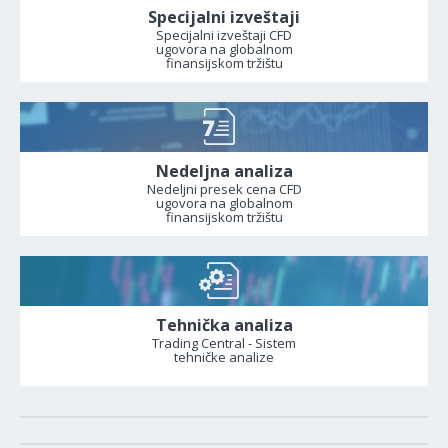
Specijalni izveštaji
Specijalni izveštaji CFD
ugovora na globalnom
finansijskom tržištu
Nedeljna analiza
Nedeljni presek cena CFD
ugovora na globalnom
finansijskom tržištu
Tehnička analiza
Trading Central - Sistem
tehničke analize