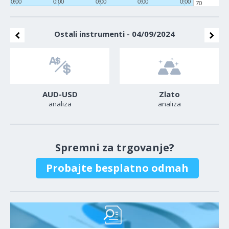
0:00
0:00
0:00
0:00
0:00
70
Ostali instrumenti - 04/09/2024
AUD-USD
Zlato
analiza
analiza
Spremni za trgovanje?
Probajte besplatno odmah