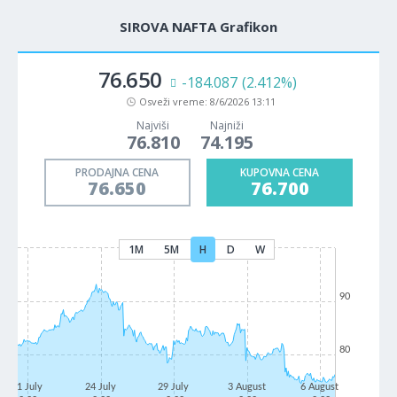
SIROVA NAFTA Grafikon
76.650
-184.087
(2.412%)
Osveži vreme:
8/6/2026 13:11
Najviši
Najniži
76.810
74.195
PRODAJNA CENA
KUPOVNA CENA
76.650
76.700
1M
5M
H
D
W
90
80
21 July
24 July
29 July
3 August
6 August