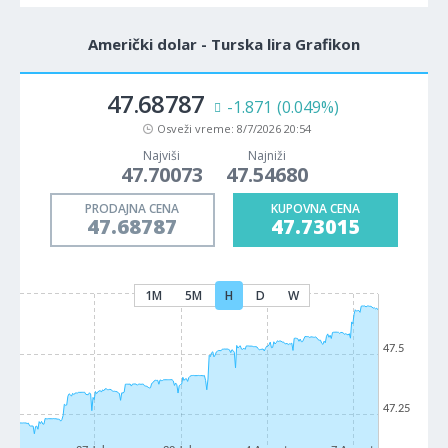
Američki dolar - Turska lira Grafikon
47.68787
-1.871
(0.049%)
Osveži vreme:
8/7/2026 20:54
Najviši
Najniži
47.70073
47.54680
PRODAJNA CENA
KUPOVNA CENA
47.68787
47.73015
1M
5M
H
D
W
47.5
47.25