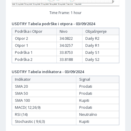
Time Frame: 1 hour
USDTRY Tabela podrške i otpora - 03/09/2024
Podrška i Otpor
Nivo
Objašnjenje
Otpor 2
34.0822
Daily R2
Otpor 1
34.0257
Daily R1
Podrška 1
33.8753
Daily S1
Podrška 2
33.8188
Daily S2
USDTRY Tabela indikatora - 03/09/2024
Indikator
Signal
SMA 20
Prodati
SMA 50
Prodati
SMA 100
Kupiti
MACD( 12;26;9)
Prodati
RSI (14)
Neutralno
Stochastic ( 9;6;3)
Kupiti