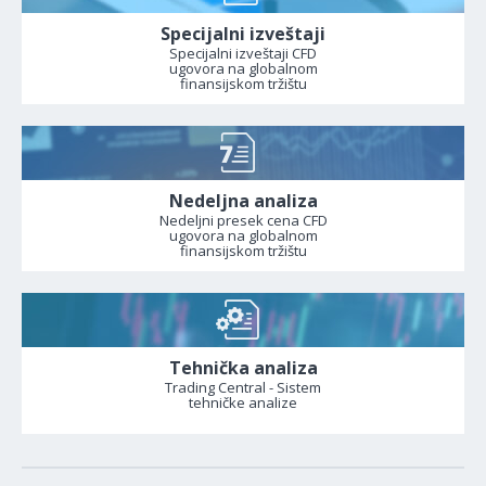
Specijalni izveštaji
Specijalni izveštaji CFD
ugovora na globalnom
finansijskom tržištu
Nedeljna analiza
Nedeljni presek cena CFD
ugovora na globalnom
finansijskom tržištu
Tehnička analiza
Trading Central - Sistem
tehničke analize