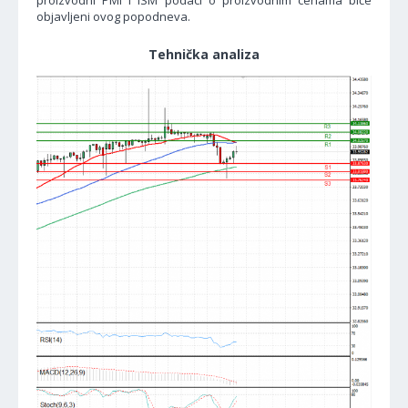
proizvodni PMI i ISM podaci o proizvodnim cenama biće
objavljeni ovog popodneva.
Tehnička analiza