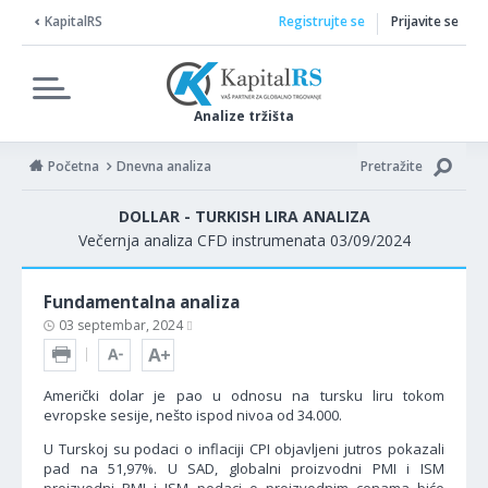
KapitalRS
Registrujte se
Prijavite se
Analize tržišta
Početna
Dnevna analiza
Pretražite
DOLLAR - TURKISH LIRA ANALIZA
Večernja analiza CFD instrumenata 03/09/2024
Fundamentalna analiza
03 septembar, 2024
Američki dolar je pao u odnosu na tursku liru tokom
evropske sesije, nešto ispod nivoa od 34.000.
U Turskoj su podaci o inflaciji CPI objavljeni jutros pokazali
pad na 51,97%. U SAD, globalni proizvodni PMI i ISM