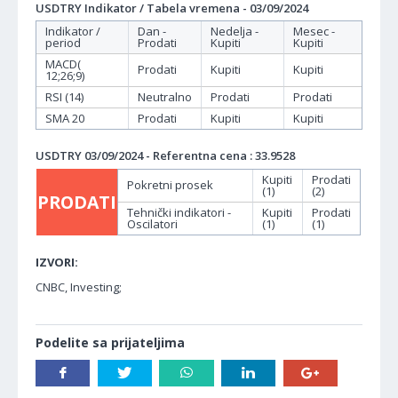
USDTRY Indikator / Tabela vremena - 03/09/2024
Indikator /
Dan -
Nedelja -
Mesec -
period
Prodati
Kupiti
Kupiti
MACD(
Prodati
Kupiti
Kupiti
12;26;9)
RSI (14)
Neutralno
Prodati
Prodati
SMA 20
Prodati
Kupiti
Kupiti
USDTRY 03/09/2024 - Referentna cena : 33.9528
Kupiti
Prodati
Pokretni prosek
(1)
(2)
PRODATI
Tehnički indikatori -
Kupiti
Prodati
Oscilatori
(1)
(1)
IZVORI:
CNBC, Investing;
Podelite sa prijateljima