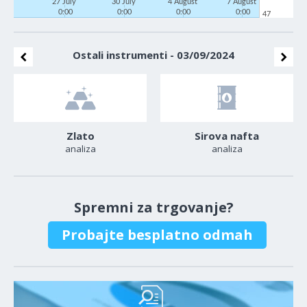
27 July
30 July
4 August
7 August
0:00
0:00
0:00
0:00
47
Ostali instrumenti - 03/09/2024
Zlato
Sirova nafta
analiza
analiza
Spremni za trgovanje?
Probajte besplatno odmah