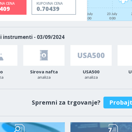
NA CENA
KUPOVNA CENA
0408
0.70438
21 July
23 July
0:00
0:00
i instrumenti - 03/09/2024
to
Sirova nafta
USA500
U
za
analiza
analiza
Spremni za trgovanje?
Probaj