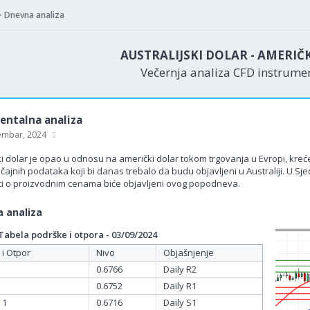
Dnevna analiza
AUSTRALIJSKI DOLAR - AMERIČ
Večernja analiza CFD instrum
ntalna analiza
embar, 2024
ki dolar je opao u odnosu na američki dolar tokom trgovanja u Evropi, kreć
jnih podataka koji bi danas trebalo da budu objavljeni u Australiji. U Sje
i o proizvodnim cenama biće objavljeni ovog popodneva.
 analiza
bela podrške i otpora - 03/09/2024
 i Otpor
Nivo
Objašnjenje
0.6766
Daily R2
0.6752
Daily R1
 1
0.6716
Daily S1