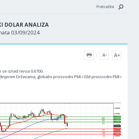
Pretražite
KI DOLAR ANALIZA
enata 03/09/2024
e se iznad nivoa 0.6700.
dinjenim Državama, globalni proizvodni PMI i ISM proizvodni PMI i