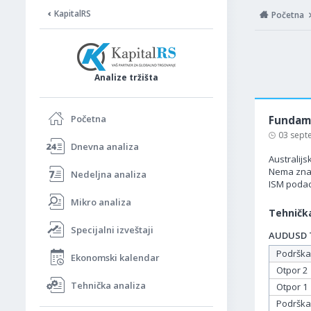
KapitalRS
Početna
Analize tržišta
Početna
Fundame
03 sept
Dnevna analiza
Australijs
Nema znača
Nedeljna analiza
ISM podac
Mikro analiza
Tehnička
Specijalni izveštaji
AUDUSD Ta
Podrška
Ekonomski kalendar
Otpor 2
Tehnička analiza
Otpor 1
Podrška