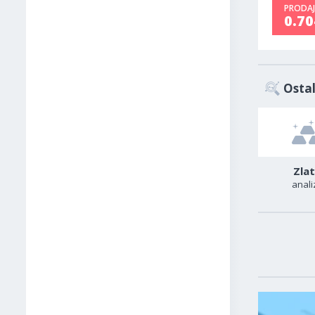
PRODAJ
0.7
Ostal
GBP-USD
USD-JPY
Zla
analiza
analiza
anali