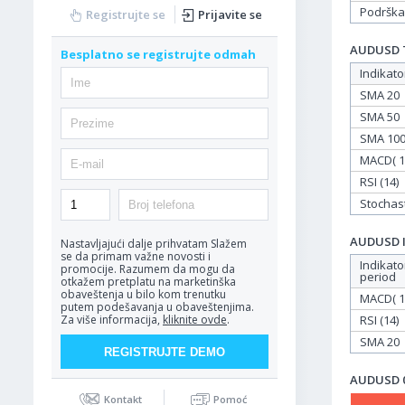
Podrška
Registrujte se
Prijavite se
AUDUSD Ta
Besplatno se registrujte odmah
Indikato
SMA 20
SMA 50
SMA 10
MACD( 12
RSI (14)
Stochasti
AUDUSD In
Nastavljajući dalje prihvatam
Slažem
se da primam važne novosti i
Indikato
promocije. Razumem da mogu da
period
otkažem pretplatu na marketinška
obaveštenja u bilo kom trenutku
MACD( 12
putem podešavanja u obaveštenjima.
RSI (14)
Za više informacija,
kliknite ovde
.
SMA 20
AUDUSD 03
Kontakt
Pomoć