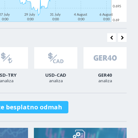
0.695
27 July
29 July
31 July
4 August
6 August
0:00
0:00
0:00
0:00
0:00
0.69
SD-TRY
USD-CAD
GER40
analiza
analiza
analiza
te besplatno odmah