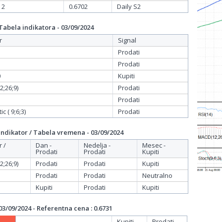
 2
0.6702
Daily S2
bela indikatora - 03/09/2024
r
Signal
Prodati
Prodati
0
Kupiti
;26;9)
Prodati
Prodati
c ( 9;6;3)
Prodati
dikator / Tabela vremena - 03/09/2024
r /
Dan -
Nedelja -
Mesec -
Prodati
Prodati
Kupiti
;26;9)
Prodati
Prodati
Kupiti
Prodati
Prodati
Neutralno
Kupiti
Prodati
Kupiti
/09/2024 - Referentna cena : 0.6731
Kupiti
Prodati