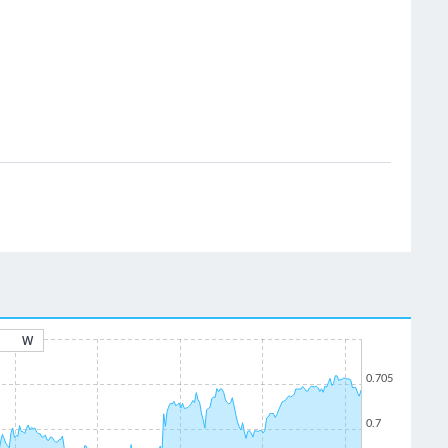
W
0.705
0.7