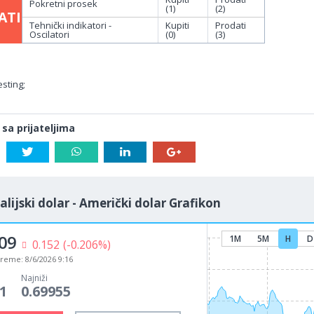
Pokretni prosek
(1)
(2)
ATI
Tehnički indikatori -
Kupiti
Prodati
Oscilatori
(0)
(3)
sting;
 sa prijateljima
alijski dolar - Američki dolar Grafikon
08
1M
5M
H
D
0.153
(-0.207%)
vreme:
8/6/2026 9:16
Najniži
1
0.69955