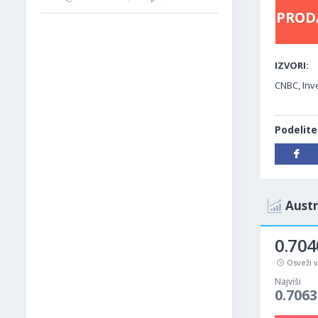
PROD
IZVORI:
CNBC, Inve
Podelite
Austr
0.704
Osveži 
Najviši
0.7063