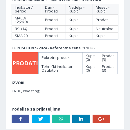
Indikator /
Dan -
Nedelja -
Mesec -
period
Prodati
Kupiti
Kupiti
MACD(
Prodati
Kupiti
Prodati
12;26;9)
RSI (14)
Prodati
Kupiti
Neutralno
SMA 20
Prodati
Kupiti
Kupiti
EURUSD 03/09/2024 - Referentna cena : 1.1038
Kupiti
Prodati
Pokretni prosek
(0)
(3)
PRODATI
Tehnički indikatori -
Kupiti
Prodati
Oscilatori
(0)
(3)
IZVORI:
CNBC, Investing;
Podelite sa prijateljima