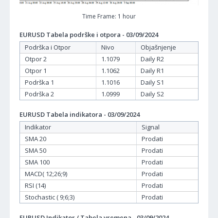
Time Frame: 1 hour
EURUSD Tabela podrške i otpora - 03/09/2024
Podrška i Otpor
Nivo
Objašnjenje
Otpor 2
1.1079
Daily R2
Otpor 1
1.1062
Daily R1
Podrška 1
1.1016
Daily S1
Podrška 2
1.0999
Daily S2
EURUSD Tabela indikatora - 03/09/2024
Indikator
Signal
SMA 20
Prodati
SMA 50
Prodati
SMA 100
Prodati
MACD( 12;26;9)
Prodati
RSI (14)
Prodati
Stochastic ( 9;6;3)
Prodati
EURUSD Indikator / Tabela vremena - 03/09/2024