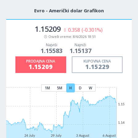
Evro - Američki dolar Grafikon
1.15209
0.358
(-0.301%)
Osveži vreme:
8/6/2026 18:51
Najviši
Najniži
1.15583
1.15137
PRODAJNA CENA
KUPOVNA CENA
1.15209
1.15229
1M
5M
H
D
W
1.15
1.14
24 July
29 July
3 August
6 August