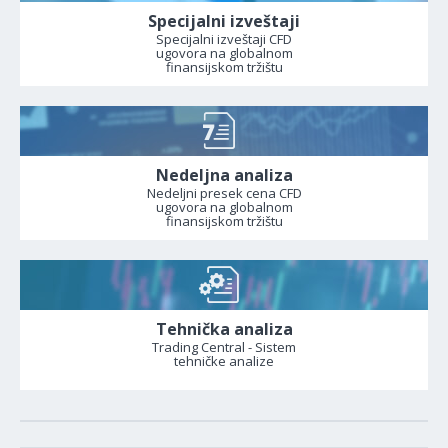
Specijalni izveštaji
Specijalni izveštaji CFD
ugovora na globalnom
finansijskom tržištu
Nedeljna analiza
Nedeljni presek cena CFD
ugovora na globalnom
finansijskom tržištu
Tehnička analiza
Trading Central - Sistem
tehničke analize