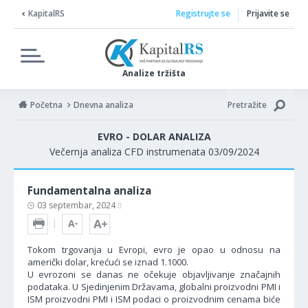
KapitalRS
Registrujte se
Prijavite se
Analize tržišta
Početna
Dnevna analiza
Pretražite
EVRO - DOLAR ANALIZA
Večernja analiza CFD instrumenata 03/09/2024
Fundamentalna analiza
03 septembar, 2024
Tokom trgovanja u Evropi, evro je opao u odnosu na
američki dolar, krećući se iznad 1.1000.
U evrozoni se danas ne očekuje objavljivanje značajnih
podataka. U Sjedinjenim Državama, globalni proizvodni PMI i
ISM proizvodni PMI i ISM podaci o proizvodnim cenama biće