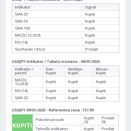
Indikator
Signal
SMA 20
Kupiti
SMA 50
Kupiti
SMA 100
Kupiti
MACD( 12;26;9)
Kupiti
RSI (14)
Kupiti
Stochastic ( 9;6;3)
Prodati
USDJPY Indikator / Tabela vremena - 09/01/2025
Indikator /
Dan -
Nedelja -
Mesec -
period
Kupiti
Kupiti
Kupiti
MACD(
Kupiti
Kupiti
Kupiti
12;26;9)
RSI (14)
Kupiti
Kupiti
Kupiti
SMA 20
Kupiti
Kupiti
Kupiti
USDJPY 09/01/2025 - Referentna cena : 157.99
Kupiti
Prodati
Pokretni prosek
(3)
(0)
KUPITI
Tehnički indikatori -
Kupiti
Prodati