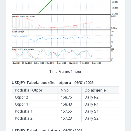
Time Frame: 1 hour
USDJPY Tabela podrške i otpora - 09/01/2025
Podrška i Otpor
Nivo
Objašnjenje
Otpor 2
158.75
Daily R2
Otpor 1
158.43
Daily R1
Podrška 1
157.55
Daily S1
Podrška 2
157.23
Daily S2
USDJPY Tabela indikatora - 09/01/2025