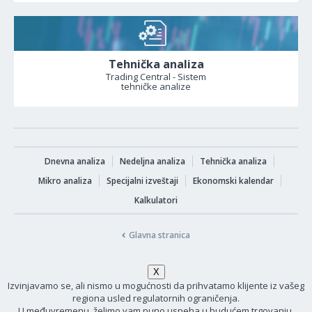
Tehnička analiza
Trading Central - Sistem
tehničke analize
Dnevna analiza
Nedeljna analiza
Tehnička analiza
Mikro analiza
Specijalni izveštaji
Ekonomski kalendar
Kalkulatori
Glavna stranica
Izvinjavamo se, ali nismo u mogućnosti da prihvatamo klijente iz vašeg
regiona usled regulatornih ograničenja.
U međuvremenu, želimo vam puno uspeha u budućem trgovanju.