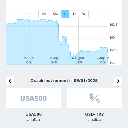
1M
5M
H
D
W
162.5
160
157.5
27 July
30 July
4 August
7 August
0:00
0:00
0:00
0:00
155
Ostali instrumenti - 09/01/2025
USA500
USD-TRY
analiza
analiza