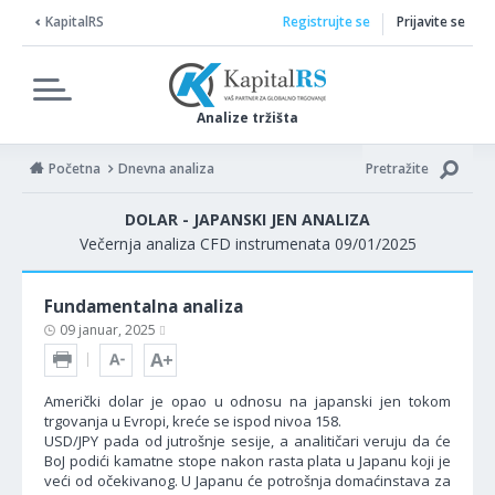
KapitalRS
Registrujte se
Prijavite se
Analize tržišta
Početna
Dnevna analiza
Pretražite
DOLAR - JAPANSKI JEN ANALIZA
Večernja analiza CFD instrumenata 09/01/2025
Fundamentalna analiza
09 januar, 2025
Američki dolar je opao u odnosu na japanski jen tokom
trgovanja u Evropi, kreće se ispod nivoa 158.
USD/JPY pada od jutrošnje sesije, a analitičari veruju da će
BoJ podići kamatne stope nakon rasta plata u Japanu koji je
veći od očekivanog. U Japanu će potrošnja domaćinstava za