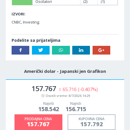
Oscilatori
(2)
(1)
IZVORI:
CNBC, Investing;
Podelite sa prijateljima
Američki dolar - Japanski jen Grafikon
157.767
65.716
(-0.407%)
Osveži vreme:
8/7/2026 14:29
Najviši
Najniži
158.542
156.715
PRODAJNA CENA
KUPOVNA CENA
157.767
157.792