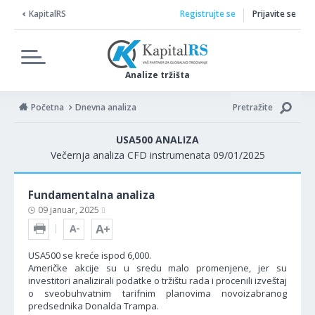
KapitalRS
Registrujte se
Prijavite se
Analize tržišta
Početna
Dnevna analiza
Pretražite
USA500 ANALIZA
Večernja analiza CFD instrumenata 09/01/2025
Fundamentalna analiza
09 januar, 2025
USA500 se kreće ispod 6,000.
Američke akcije su u sredu malo promenjene, jer su
investitori analizirali podatke o tržištu rada i procenili izveštaj
o sveobuhvatnim tarifnim planovima novoizabranog
predsednika Donalda Trampa.