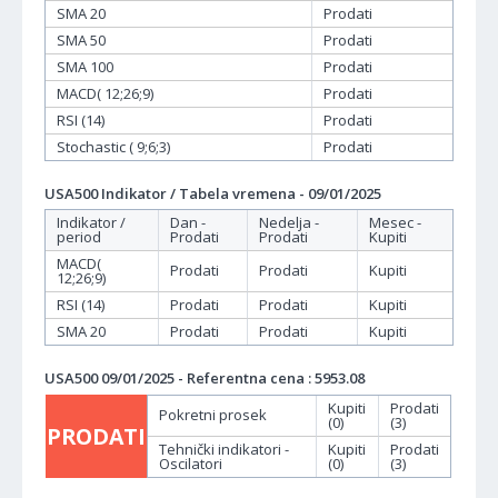
SMA 20
Prodati
SMA 50
Prodati
SMA 100
Prodati
MACD( 12;26;9)
Prodati
RSI (14)
Prodati
Stochastic ( 9;6;3)
Prodati
USA500 Indikator / Tabela vremena - 09/01/2025
Indikator /
Dan -
Nedelja -
Mesec -
period
Prodati
Prodati
Kupiti
MACD(
Prodati
Prodati
Kupiti
12;26;9)
RSI (14)
Prodati
Prodati
Kupiti
SMA 20
Prodati
Prodati
Kupiti
USA500 09/01/2025 - Referentna cena : 5953.08
Kupiti
Prodati
Pokretni prosek
(0)
(3)
PRODATI
Tehnički indikatori -
Kupiti
Prodati
Oscilatori
(0)
(3)