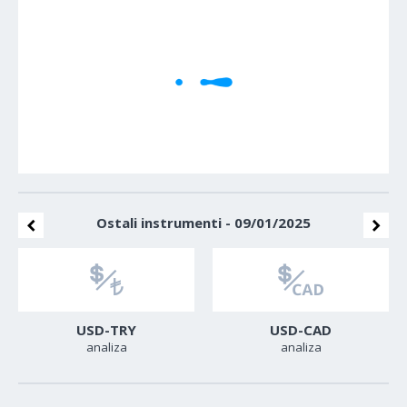
1M
5M
H
D
W
Cene se učitavaju..
Ostali instrumenti - 09/01/2025
USD-TRY
USD-CAD
analiza
analiza