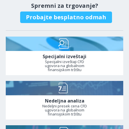
Spremni za trgovanje?
Probajte besplatno odmah
Specijalni izveštaji
Specijalni izveštaji CFD
ugovora na globalnom
finansijskom tržištu
Nedeljna analiza
Nedeljni presek cena CFD
ugovora na globalnom
finansijskom tržištu