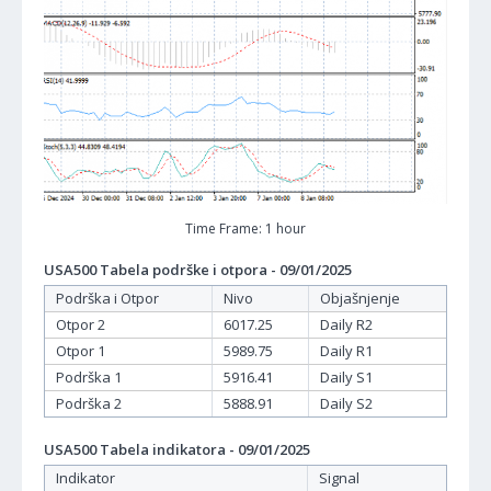
Time Frame: 1 hour
USA500 Tabela podrške i otpora - 09/01/2025
Podrška i Otpor
Nivo
Objašnjenje
Otpor 2
6017.25
Daily R2
Otpor 1
5989.75
Daily R1
Podrška 1
5916.41
Daily S1
Podrška 2
5888.91
Daily S2
USA500 Tabela indikatora - 09/01/2025
Indikator
Signal